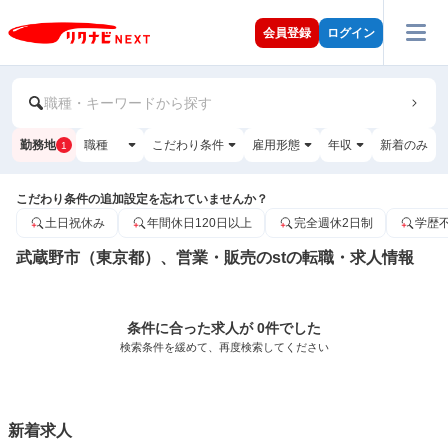
会員登録
ログイン
職種・キーワードから探す
勤務地
職種
こだわり条件
雇用形態
年収
新着のみ
1
こだわり条件の追加設定を忘れていませんか？
土日祝休み
年間休日120日以上
完全週休2日制
学歴
武蔵野市（東京都）、営業・販売のstの転職・求人情報
条件に合った求人が 0件でした
検索条件を緩めて、再度検索してください
新着求人