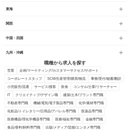
東海
関西
中国・四国
九州・沖縄
職種から求人を探す
営業
企画/マーケティング/カスタマーサクセス/サポート
コーポレートスタッフ
SCM/生産管理/購買/物流
事務/受付/秘書/翻訳
小売販売/流通
サービス/接客
飲食
コンサル/士業/リサーチャー
IT
クリエイティブ/デザイン職
建築/土木/プラント専門職
不動産専門職
機械/電気/電子製品専門職
化学/素材専門職
化粧品/トイレタリー/日用品/アパレル専門職
医薬品専門職
医療機器/理化学機器専門職
医療/福祉専門職
金融専門職
食品/香料/飼料専門職
出版/メディア/芸能/エンタメ専門職