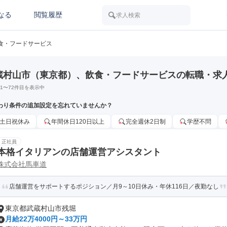
なる
閲覧履歴
求人検索
食・フードサービス
蔵村山市（東京都）、飲食・フードサービスの転職・求
1
〜
72
件目を表示中
わり条件の追加設定を忘れていませんか？
土日祝休み
年間休日120日以上
完全週休2日制
学歴不問
正社員
本格イタリアンの店舗運営アシスタント
株式会社馬車道
店舗運営をサポートするポジション／月9～10日休み・年休116日／夜勤なし
東京都武蔵村山市残堀
月給22万4000円～33万円