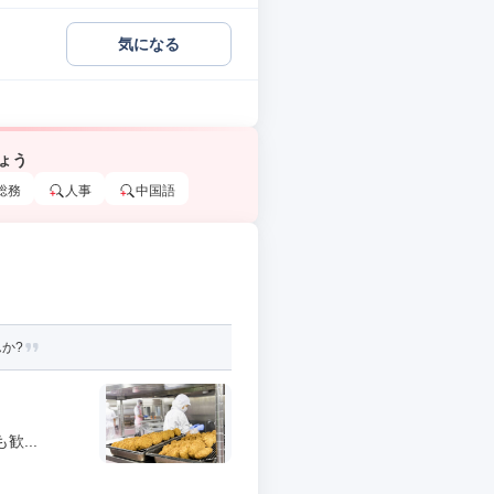
気になる
ょう
総務
人事
中国語
か?
...