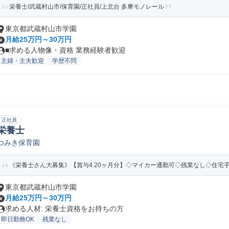
栄養士/武蔵村山市/保育園/正社員/上北台 多摩モノレール
東京都武蔵村山市学園
月給25万円～30万円
■求める人物像・資格 業務経験者歓迎
主婦・主夫歓迎
学歴不問
正社員
栄養士
つみき保育園
《栄養士さん大募集》【賞与4.20ヶ月分】◇マイカー通勤可◇残業なし◇住宅手当
東京都武蔵村山市学園
月給25万円～30万円
求める人材: 栄養士資格をお持ちの方
即日勤務OK
残業なし