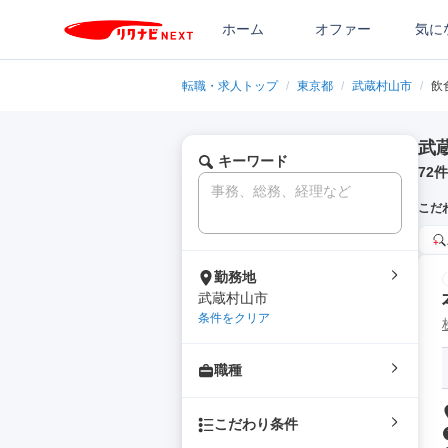
ホーム
オファー
気に
転職・求人トップ
/
東京都
/
武蔵村山市
/
飲
武
キーワード
72
件
こだ
勤務地
武蔵村山市
条件をクリア
職種
こだわり条件