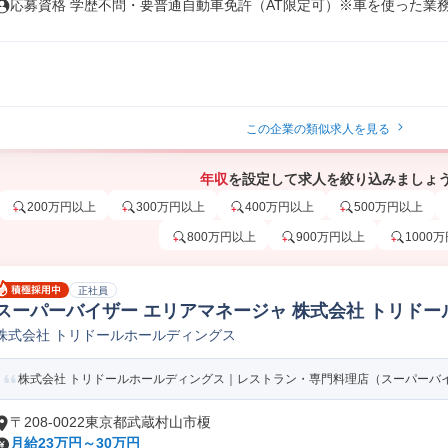
応募資格 学歴不問・要普通自動車免許（AT限定可）※車を使った業務は
この企業の類似求人を見る
年収
を設定して求人を絞り込みましょ
200万円以上
300万円以上
400万円以上
500万円以上
800万円以上
900万円以上
1000
正社員
スーパーバイザー エリアマネージャ 株式会社 トリドー
株式会社 トリドールホールディングス
村山市
株式会社 トリドールホールディングス｜レストラン・専門料理店（スーパーバ
〒208-0022東京都武蔵村山市榎
月給23万円～30万円