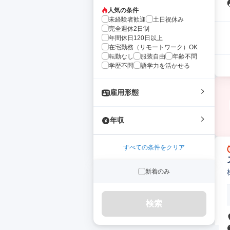
人気の条件
未経験者歓迎
土日祝休み
完全週休2日制
年間休日120日以上
在宅勤務（リモートワーク）OK
転勤なし
服装自由
年齢不問
学歴不問
語学力を活かせる
雇用形態
年収
すべての条件をクリア
新着のみ
検索