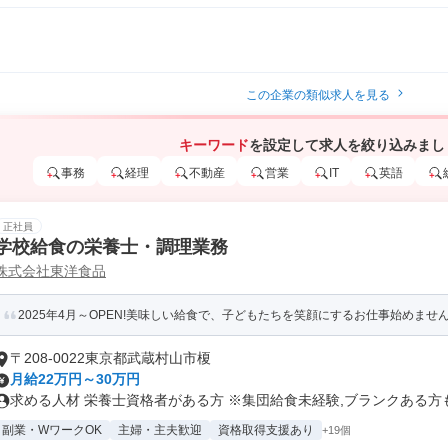
この企業の類似求人を見る
キーワード
を設定して求人を絞り込みまし
事務
経理
不動産
営業
IT
英語
正社員
学校給食の栄養士・調理業務
株式会社東洋食品
2025年4月～OPEN!美味しい給食で、子どもたちを笑顔にするお仕事始めません
〒208-0022東京都武蔵村山市榎
月給22万円～30万円
求める人材 栄養士資格者がある方 ※集団給食未経験,ブランクある方も歓
副業・WワークOK
主婦・主夫歓迎
資格取得支援あり
+19個