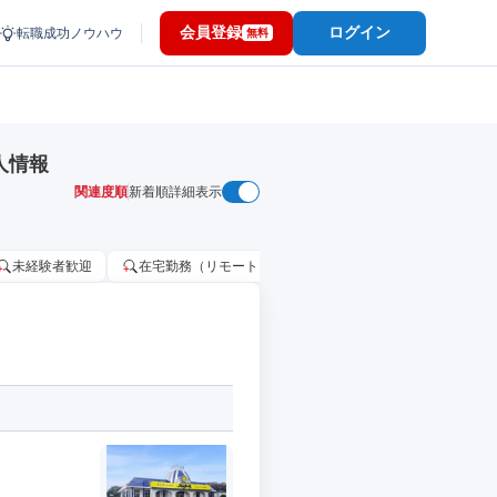
会員登録
ログイン
転職成功ノウハウ
無料
人情報
関連度順
新着順
詳細表示
未経験者歓迎
在宅勤務（リモートワーク）OK
家賃補助・住宅手当