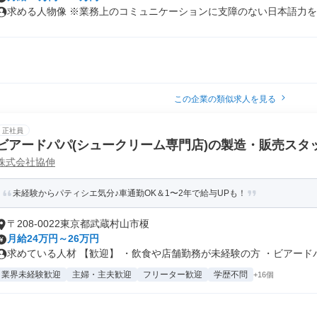
求める人物像 ※業務上のコミュニケーションに支障のない日本語力をお
この企業の類似求人を見る
正社員
ビアードパパ(シュークリーム専門店)の製造・販売スタ
株式会社協伸
未経験からパティシエ気分♪車通勤OK＆1〜2年で給与UPも！
〒208-0022東京都武蔵村山市榎
月給24万円～26万円
求めている人材 【歓迎】 ・飲食や店舗勤務が未経験の方 ・ビアードパパ
業界未経験歓迎
主婦・主夫歓迎
フリーター歓迎
学歴不問
+16個