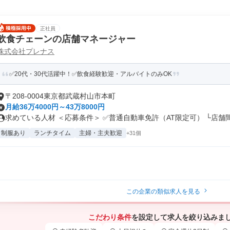
正社員
飲食チェーンの店舗マネージャー
株式会社プレナス
✅20代・30代活躍中！✅飲食経験歓迎・アルバイトのみOK
〒208-0004東京都武蔵村山市本町
月給36万4000円～43万8000円
求めている人材 ＜応募条件＞ ✅普通自動車免許（AT限定可） └店舗間.
制服あり
ランチタイム
主婦・主夫歓迎
+31個
この企業の類似求人を見る
こだわり条件
を設定して求人を絞り込みま