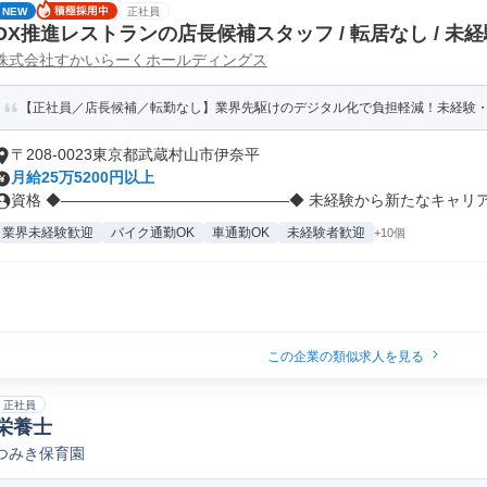
NEW
正社員
DX推進レストランの店長候補スタッフ / 転居なし / 未
株式会社すかいらーくホールディングス
【正社員／店長候補／転勤なし】業界先駆けのデジタル化で負担軽減！未経験
〒208-0023東京都武蔵村山市伊奈平
月給25万5200円以上
資格 ◆―――――――――――――――◆ 未経験から新たなキャリアを
業界未経験歓迎
バイク通勤OK
車通勤OK
未経験者歓迎
+10個
この企業の類似求人を見る
正社員
栄養士
つみき保育園