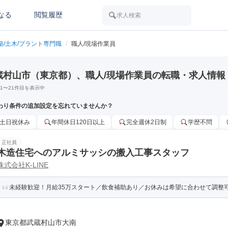
なる
閲覧履歴
求人検索
築/土木/プラント専門職
/
職人/現場作業員
蔵村山市（東京都）、職人/現場作業員の転職・求人情報
1
〜
21
件目を表示中
わり条件の追加設定を忘れていませんか？
土日祝休み
年間休日120日以上
完全週休2日制
学歴不問
正社員
木造住宅へのアルミサッシの搬入工事スタッフ
株式会社K-LINE
未経験歓迎！月給35万スタート／飲食補助あり／お休みは希望に合わせて調整
東京都武蔵村山市大南