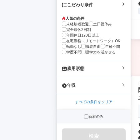
こだわり条件
人気の条件
未経験者歓迎
土日祝休み
完全週休2日制
年間休日120日以上
在宅勤務（リモートワーク）OK
転勤なし
服装自由
年齢不問
学歴不問
語学力を活かせる
雇用形態
年収
すべての条件をクリア
新着のみ
検索