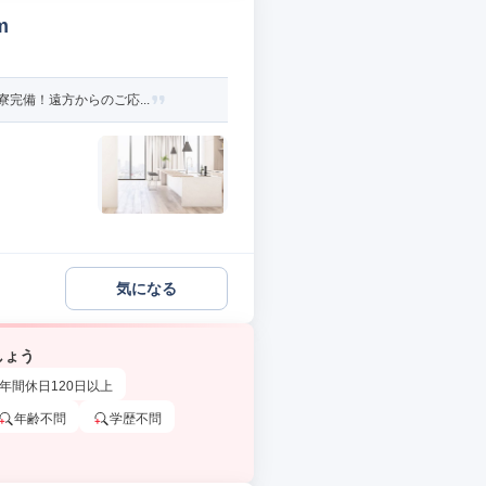
m
完備！遠方からのご応...
気になる
しょう
年間休日120日以上
年齢不問
学歴不問