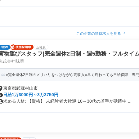
この企業の類似求人を見る
NEW
正社員
荷物運びスタッフ|完全週休2日制・週5勤務・フルタイ
株式会社味菜
⭐️完全週休2日制のメリハリをつけながら高収入⭐️早く終わっても日給保障！専門
東京都武蔵村山市
日給1万6000円～3万3750円
求める人材: 【資格】 未経験者大歓迎 10～30代の若手が活躍中 ...