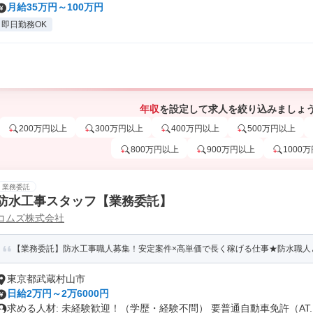
月給35万円～100万円
即日勤務OK
年収
を設定して求人を絞り込みましょ
200万円以上
300万円以上
400万円以上
500万円以上
800万円以上
900万円以上
1000
業務委託
防水工事スタッフ【業務委託】
コムズ株式会社
【業務委託】防水工事職人募集！安定案件×高単価で長く稼げる仕事★防水職人と
東京都武蔵村山市
日給2万円～2万6000円
求める人材: 未経験歓迎！（学歴・経験不問） 要普通自動車免許（AT..