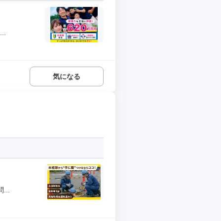
.
気になる
..