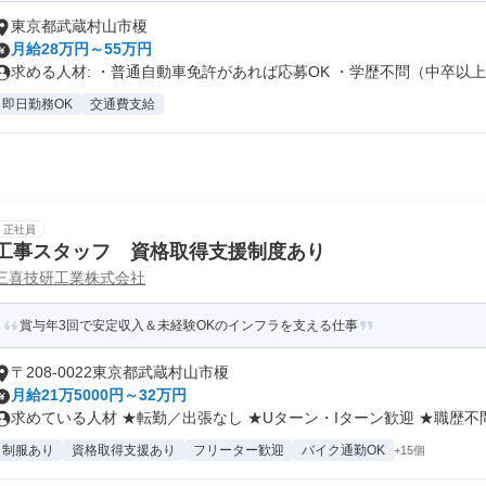
東京都武蔵村山市榎
月給28万円～55万円
求める人材: ・普通自動車免許があれば応募OK ・学歴不問（中卒以上..
即日勤務OK
交通費支給
正社員
工事スタッフ 資格取得支援制度あり
三喜技研工業株式会社
賞与年3回で安定収入＆未経験OKのインフラを支える仕事
〒208-0022東京都武蔵村山市榎
月給21万5000円～32万円
求めている人材 ★転勤／出張なし ★Uターン・Iターン歓迎 ★職歴不問.
制服あり
資格取得支援あり
フリーター歓迎
バイク通勤OK
+15個