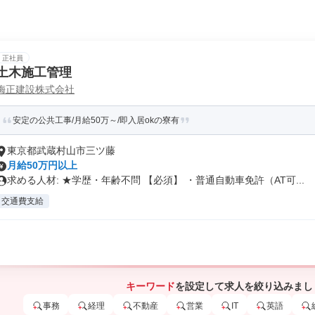
正社員
土木施工管理
梅正建設株式会社
安定の公共工事/月給50万～/即入居okの寮有
東京都武蔵村山市三ツ藤
月給50万円以上
求める人材: ★学歴・年齢不問 【必須】 ・普通自動車免許（AT可...
交通費支給
キーワード
を設定して求人を絞り込みまし
事務
経理
不動産
営業
IT
英語