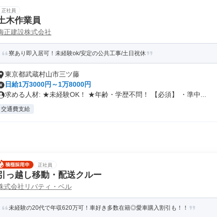
正社員
土木作業員
梅正建設株式会社
寮あり即入居可！未経験ok/安定の公共工事/土日祝休
東京都武蔵村山市三ツ藤
日給1万3000円～1万8000円
求める人材: ★未経験OK！ ★年齢・学歴不問！ 【必須】 ・準中...
交通費支給
正社員
引っ越し移動・配送クルー
株式会社リバティ・ベル
未経験の20代で年収620万可！車好き多数在籍◎愛車購入割引も！！