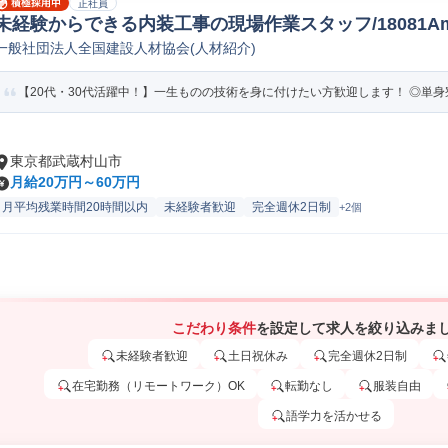
正社員
未経験からできる内装工事の現場作業スタッフ/18081A
一般社団法人全国建設人材協会(人材紹介)
【20代・30代活躍中！】一生ものの技術を身に付けたい方歓迎します！ ◎単身寮
東京都武蔵村山市
月給20万円～60万円
月平均残業時間20時間以内
未経験者歓迎
完全週休2日制
+2個
こだわり条件
を設定して求人を絞り込みま
未経験者歓迎
土日祝休み
完全週休2日制
在宅勤務（リモートワーク）OK
転勤なし
服装自由
語学力を活かせる