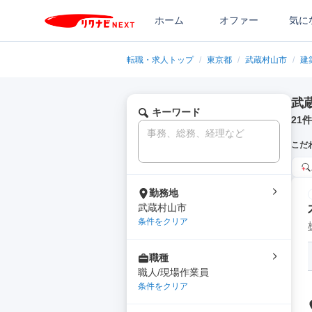
ホーム
オファー
気に
転職・求人トップ
/
東京都
/
武蔵村山市
/
建
武
キーワード
21
件
こだ
勤務地
武蔵村山市
条件をクリア
職種
職人/現場作業員
条件をクリア