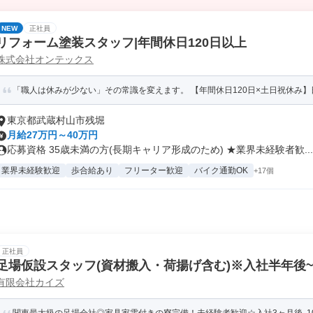
NEW
正社員
リフォーム塗装スタッフ|年間休日120日以上
株式会社オンテックス
「職人は休みが少ない」その常識を変えます。 【年間休日120日×土日祝休み】日
東京都武蔵村山市残堀
月給27万円～40万円
応募資格 35歳未満の方(長期キャリア形成のため) ★業界未経験者歓...
業界未経験歓迎
歩合給あり
フリーター歓迎
バイク通勤OK
+17個
正社員
足場仮設スタッフ(資材搬入・荷揚げ含む)※入社半年後~
有限会社カイズ
電付き)