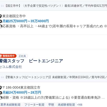
【国立市中】〈大手企業で安定性バツグン！〉最長16連休可／平均年収621万円／
東京都国立市中
月給25万5000円～35万4000円
応募資格 ・高卒以上 ・44歳まで(若年層の長期キャリア形成のため ※.
正社員
警備スタッフ ビートエンジニア
セコム株式会社
【警備スタッフ(ビートエンジニア)】未経験歓迎／年間休日104日／賞与年2回
〒186-0004東京都国立市
月給24万4000円～28万円
経験・資格 ※18歳以上の方(警備業法による) ※要普通自動車免許 ...
業界未経験歓迎
フリーター歓迎
早朝
未経験者歓迎
+9個