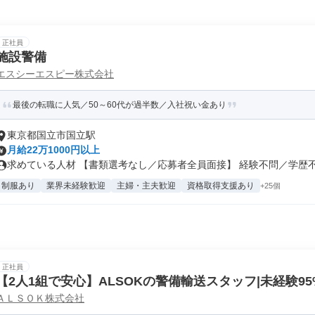
正社員
施設警備
エスシーエスピー株式会社
最後の転職に人気／50～60代が過半数／入社祝い金あり
東京都国立市国立駅
月給22万1000円以上
求めている人材 【書類選考なし／応募者全員面接】 経験不問／学歴不問
制服あり
業界未経験歓迎
主婦・主夫歓迎
資格取得支援あり
+25個
正社員
【2人1組で安心】ALSOKの警備輸送スタッフ|未経験95%
ＡＬＳＯＫ株式会社