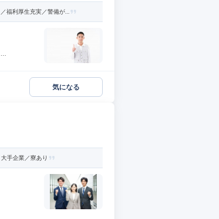
福利厚生充実／警備が...
..
気になる
／大手企業／寮あり