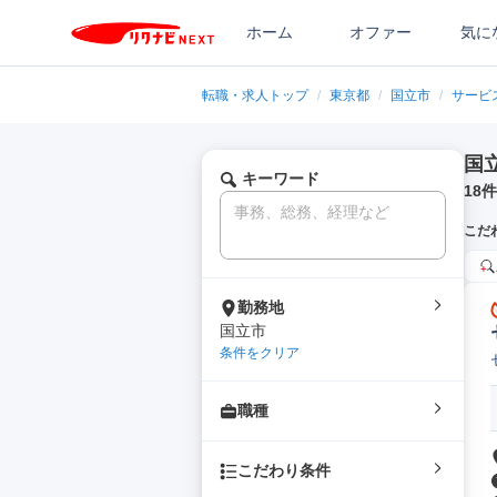
ホーム
オファー
気に
転職・求人トップ
/
東京都
/
国立市
/
サービ
国
キーワード
18
件
こだ
勤務地
国立市
条件をクリア
職種
こだわり条件