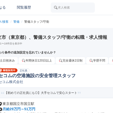
なる
閲覧履歴
求人検索
ス/接客
/
警備
/
警備スタッフ/守衛
立市（東京都）、警備スタッフ/守衛の転職・求人情報
1
〜
18
件目を表示中
わり条件の追加設定を忘れていませんか？
土日祝休み
年間休日120日以上
完全週休2日制
学歴不問
正社員
セコムの空港施設の安全管理スタッフ
セコム株式会社
【初めての正社員にも◎】大手セコムで安心スタート
東京都国立市国立駅
月給29万円～51万円