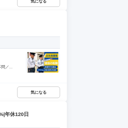
気になる
／...
気になる
|年休120日