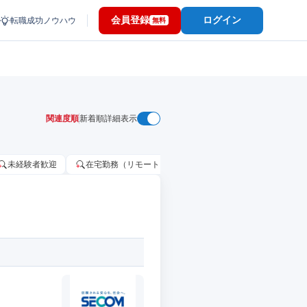
会員登録
ログイン
転職成功ノウハウ
無料
関連度順
新着順
詳細表示
未経験者歓迎
在宅勤務（リモートワーク）OK
家賃補助・住宅手当