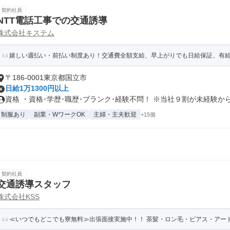
契約社員
NTT電話工事での交通誘導
株式会社キステム
嬉しい週払い・前払い制度あり！交通費全額支給、早上がりでも日給保証、有給最大
〒186-0001東京都国立市
日給1万1300円以上
資格 ・資格･学歴･職歴･ブランク･経験不問！ ※当社９割が未経験から.
制服あり
副業・WワークOK
主婦・主夫歓迎
+15個
契約社員
交通誘導スタッフ
株式会社KSS
≪いつでもどこでも寮無料≫出張面接実施中！！ 茶髪・ロン毛・ピアス・アー