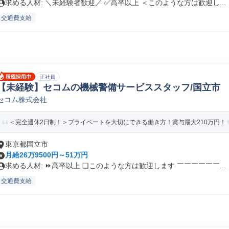
求める人材: ＼未経験者歓迎／ ✅高卒以上 ＜このような方は歓迎し...
交通費支給
正社員
【未経験】セコムの機械警備サービススタッフ/国立市
セコム株式会社
＜完全週休2日制！＞プライベートを大切にできる働き方！賞与最大210万円！
東京都国立市
月給26万9500円～51万円
求める人材: ⏩高卒以上 ❏このような方は歓迎します ￣￣￣￣￣￣...
交通費支給