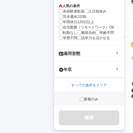
人気の条件
未経験者歓迎
土日祝休み
完全週休2日制
年間休日120日以上
在宅勤務（リモートワーク）OK
転勤なし
服装自由
年齢不問
学歴不問
語学力を活かせる
雇用形態
年収
すべての条件をクリア
新着のみ
検索