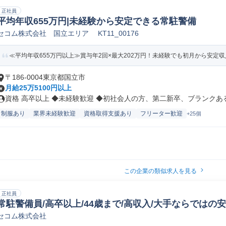
正社員
平均年収655万円|未経験から安定できる常駐警備
セコム株式会社 国立エリア KT11_00176
≪平均年収655万円以上≫賞与年2回×最大202万円！未経験でも初月から安定収入♪
〒186-0004東京都国立市
月給25万5100円以上
資格 高卒以上 ◆未経験歓迎 ◆初社会人の方、第二新卒、ブランクある方
制服あり
業界未経験歓迎
資格取得支援あり
フリーター歓迎
+25個
この企業の類似求人を見る
正社員
常駐警備員/高卒以上/44歳まで/高収入/大手ならではの
セコム株式会社