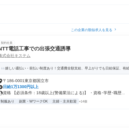
この企業の類似求人を見る
契約社員
NTT電話工事での出張交通誘導
株式会社キステム
嬉しい週払い・前払い制度あり！交通費全額支給、早上がりでも日給保証、有給最大
〒186-0001東京都国立市
日給1万1300円以上
資格 【必須条件：18歳以上(警備業法による)】 ・資格･学歴･職歴...
制服あり
副業・WワークOK
主婦・主夫歓迎
+14個