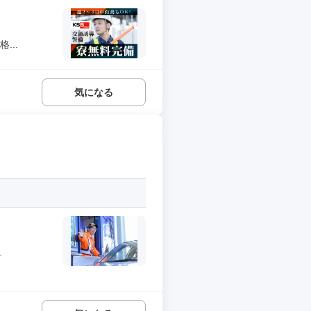
...
気になる
.