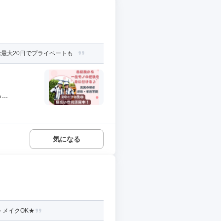
20日でプライベートも...
..
気になる
トメイクOK★