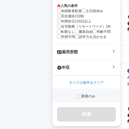
人気の条件
未経験者歓迎
土日祝休み
完全週休2日制
年間休日120日以上
在宅勤務（リモートワーク）OK
転勤なし
服装自由
年齢不問
学歴不問
語学力を活かせる
雇用形態
年収
すべての条件をクリア
新着のみ
検索