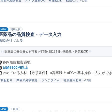
業界未経験歓迎
バイク通勤OK
車通勤OK
転勤なし
+12個
NEW
契約社員
医薬品の品質検査・データ入力
株式会社ツムラ
医薬品の安全安心を守る✨年間休日129日✨未経験・異業種OK
静岡県藤枝市築地
日給8900円以上
求めている人材 【必須条件】 ●高卒以上 ●PCの基本操作・入力ができ.
制服あり
業界未経験歓迎
ランチタイム
社員登用あり
+27個
NEW
正社員