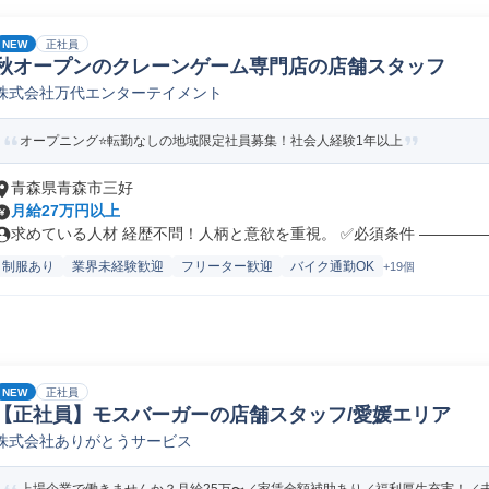
NEW
正社員
秋オープンのクレーンゲーム専門店の店舗スタッフ
株式会社万代エンターテイメント
オープニング⭐転勤なしの地域限定社員募集！社会人経験1年以上
青森県青森市三好
月給27万円以上
求めている人材 経歴不問！人柄と意欲を重視。 ✅必須条件 ――――――
制服あり
業界未経験歓迎
フリーター歓迎
バイク通勤OK
+19個
NEW
正社員
【正社員】モスバーガーの店舗スタッフ/愛媛エリア
株式会社ありがとうサービス