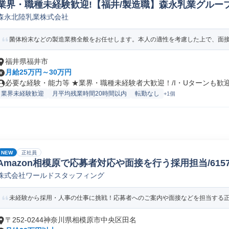
業界・職種未経験歓迎!【福井/製造職】森永乳業グループ
森永北陸乳業株式会社
ペレーター/ラインマネージャー(食品/飲料/たばこ)
菌体粉末などの製造業務全般をお任せします。本人の適性を考慮した上で、面接に
福井県福井市
月給25万円～30万円
必要な経験・能力等 ★業界・職種未経験者大歓迎！/I・Uターンも歓迎！
業界未経験歓迎
月平均残業時間20時間以内
転勤なし
+1個
NEW
正社員
Amazon相模原で応募者対応や面接を行う採用担当/61578_
株式会社ワールドスタッフィング
未経験から採用・人事の仕事に挑戦！応募者へのご案内や面接などを担当する正社
〒252-0244神奈川県相模原市中央区田名