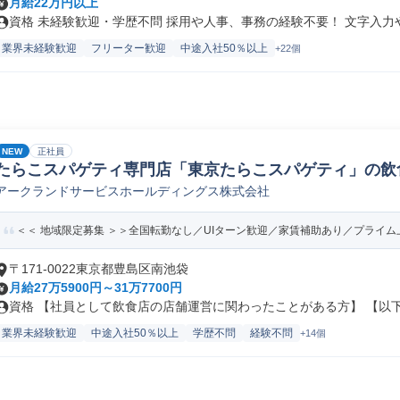
月給22万円以上
資格 未経験歓迎・学歴不問 採用や人事、事務の経験不要！ 文字入力やE
業界未経験歓迎
フリーター歓迎
中途入社50％以上
+22個
NEW
正社員
たらこスパゲティ専門店「東京たらこスパゲティ」の飲
アークランドサービスホールディングス株式会社
員/転勤なし)
＜＜ 地域限定募集 ＞＞全国転勤なし／UIターン歓迎／家賃補助あり／プライム上
〒171-0022東京都豊島区南池袋
月給27万5900円～31万7700円
資格 【社員として飲食店の店舗運営に関わったことがある方】 【以下の
業界未経験歓迎
中途入社50％以上
学歴不問
経験不問
+14個