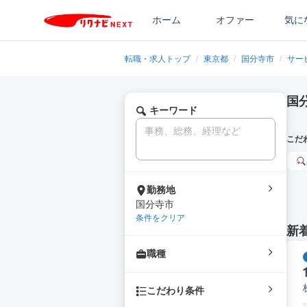
ホーム
オファー
気に
転職・求人トップ
/
東京都
/
国分寺市
/
サー
国
キーワード
こだ
勤務地
国分寺市
条件をクリア
新
職種
こだわり条件