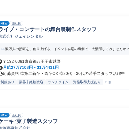
NEW
正社員
ライブ・コンサートの舞台裏制作スタッフ
株式会社ジェイレンタル
数万人の熱狂を、創り上げる。イベント会場の裏側で、大活躍してみませんか
〒192-0361東京都八王子市越野
月給27万7108円～31万4411円
応募資格 ◎第二新卒・既卒OK ◎20代・30代の若手スタッフ活躍中！.
制服あり
業界未経験歓迎
ランチタイム
資格取得支援あり
+19個
NEW
正社員
ケーキ･菓子製造スタッフ
美鈴商事株式会社