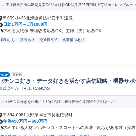
正社員登用有◎職場見学OK◎未経験OK◎月収26万円以上可◎ホクレングルー
〒059-1433北海道勇払郡安平町遠浅
日給1万円～1万1000円
求める人物像 未経験者応募OK、主婦（夫）応募OK
転勤なし
賞与あり
交通費支給
食事補助あり
NEW
正社員
パチンコ好き・データ好きを活かす店舗戦略・機器サポ
株式会社ATHREE CANVAS
パチスロ好きを仕事に！30代活躍◇未経験から本部の仕掛け人へ
〒394-0081長野県岡谷市長地権現町
年俸450万円～600万円
求めている人材 ✅パチンコ・スロットへの興味・関心がある方（実務未