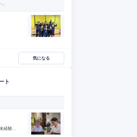
プ
気になる
ート
経験...