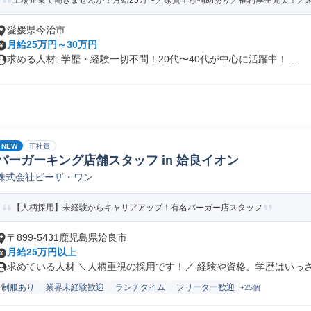
上場企業で働きませんか？月給25万〜／家賃全額補助あり／福利厚生充実！／
愛媛県今治市
月給25万円～30万円
求める人材: 学歴・経験一切不問！20代〜40代が中心に活躍中！ ...
NEW
正社員
バーガーキング店舗スタッフ in 姶良イオン
株式会社ビーザ・ワン
【人柄採用】未経験からキャリアアップ！有名バーガー店スタッフ
〒899-5431鹿児島県姶良市
月給25万円以上
求めている人材 ＼人柄重視の採用です！／ 経験や資格、学歴はいっさい
制服あり
業界未経験歓迎
ランチタイム
フリーター歓迎
+25個