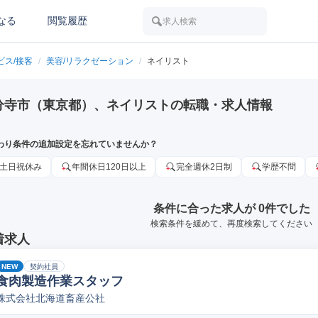
なる
閲覧履歴
求人検索
ビス/接客
/
美容/リラクゼーション
/
ネイリスト
分寺市（東京都）、ネイリストの転職・求人情報
わり条件の追加設定を忘れていませんか？
土日祝休み
年間休日120日以上
完全週休2日制
学歴不問
条件に合った求人が 0件でした
検索条件を緩めて、再度検索してください
着求人
NEW
契約社員
食肉製造作業スタッフ
株式会社北海道畜産公社