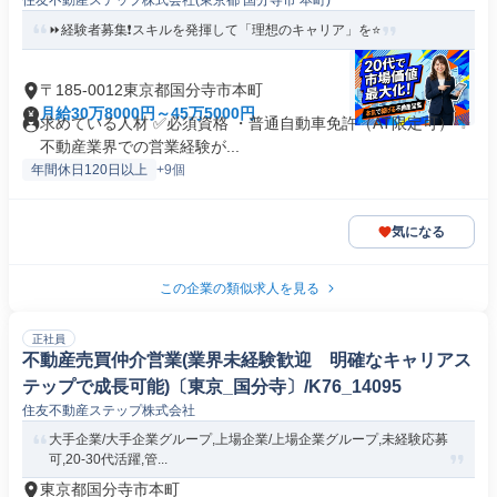
住友不動産ステップ株式会社(東京都 国分寺市 本町)
⏩️経験者募集❗️スキルを発揮して「理想のキャリア」を⭐
〒185-0012東京都国分寺市本町
月給30万8000円～45万5000円
求めている人材 ✅必須資格 ・普通自動車免許（AT限定可） ✨
不動産業界での営業経験が...
年間休日120日以上
+9個
気になる
この企業の類似求人を見る
正社員
不動産売買仲介営業(業界未経験歓迎 明確なキャリアス
テップで成長可能)〔東京_国分寺〕/K76_14095
住友不動産ステップ株式会社
大手企業/大手企業グループ,上場企業/上場企業グループ,未経験応募
可,20-30代活躍,管...
東京都国分寺市本町