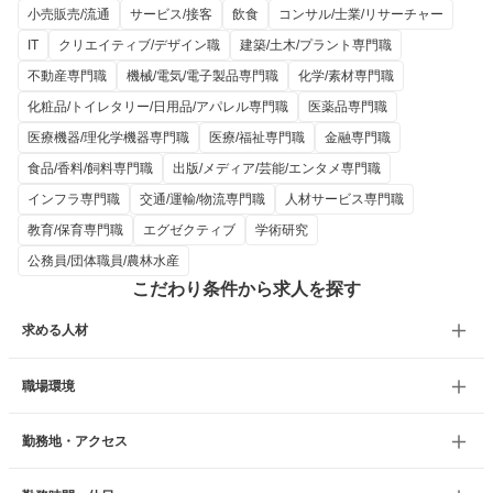
小売販売/流通
サービス/接客
飲食
コンサル/士業/リサーチャー
IT
クリエイティブ/デザイン職
建築/土木/プラント専門職
不動産専門職
機械/電気/電子製品専門職
化学/素材専門職
化粧品/トイレタリー/日用品/アパレル専門職
医薬品専門職
医療機器/理化学機器専門職
医療/福祉専門職
金融専門職
食品/香料/飼料専門職
出版/メディア/芸能/エンタメ専門職
インフラ専門職
交通/運輸/物流専門職
人材サービス専門職
教育/保育専門職
エグゼクティブ
学術研究
公務員/団体職員/農林水産
こだわり条件から求人を探す
求める人材
職場環境
勤務地・アクセス