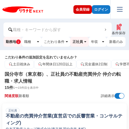
会員登録
ログイン
職種・キーワードから探す
条件保存
勤務地
職種
こだわり条件
正社員
年収
新着のみ
1
こだわり条件の追加設定を忘れていませんか？
土日祝休み
年間休日120日以上
完全週休2日制
学歴
国分寺市（東京都）、正社員の不動産売買仲介 仲介の転
職・求人情報
15
件
1
〜
15
件目を表示中
関連度順
新着順
詳細表示
正社員
不動産の売買仲介営業(直営店での反響営業・コンサルテ
ィング)