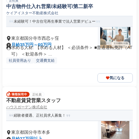
正社員
中古物件仕入れ営業/未経験可/第二新卒
ケイアイスター不動産株式会社
未経験可！中古住宅再生事業で法人営業デビュー
東京都国分寺市西恋ヶ窪
月給35万円～60万円
求める人材: 【求める人材】 ＜必須条件＞ ■普通運転免許（AT
可） ＜歓迎条件＞ ...
社員登用あり
交通費支給
気になる
正社員
不動産賃貸営業スタッフ
ハウスガーデン株式会社
経験者優遇、正社員求人募集！
東京都国分寺市本多
月給27万円以上