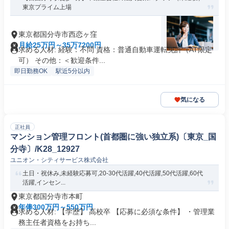
東京プライム上場
東京都国分寺市西恋ヶ窪
月給25万円～35万7200円
求める人材: 経験：不問 資格：普通自動車運転免許（AT限定
可） その他：＜歓迎条件...
即日勤務OK
駅近5分以内
気になる
正社員
マンション管理フロント(首都圏に強い独立系)〔東京_国
分寺〕/K28_12927
ユニオン・シティサービス株式会社
土日・祝休み,未経験応募可,20-30代活躍,40代活躍,50代活躍,60代
活躍,インセン...
東京都国分寺市本町
年俸300万円～550万円
求める人材: 【学歴】 高校卒 【応募に必須な条件】 ・管理業
務主任者資格をお持ち...