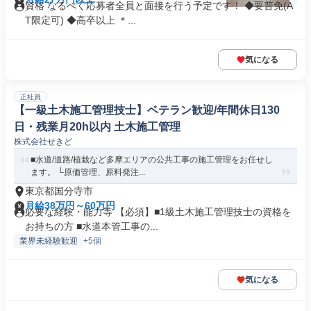
資格 なるべく応募者全員と面接を行う予定です！ ◆要普免(A
T限定可) ◆高卒以上 ＊...
気になる
正社員
【一級土木施工管理技士】ベテラン歓迎/年間休日130
日・残業月20h以内 土木施工管理
株式会社せきど
■水道/道路/植栽など多摩エリアの公共工事の施工管理をお任せし
ます。 └原価管理、原料発注...
東京都国分寺市
月給38万円～60万円
必要な経験・能力等 【必須】■1級土木施工管理技士の資格を
お持ちの方 ■水道本管工事の...
業界未経験歓迎
+5個
気になる