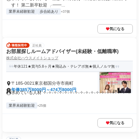
す！ 第二新卒歓迎 ╭━━...
業界未経験歓迎
歩合給あり
+37個
気になる
正社員
お部屋探しルームアドバイザー(未経験・低離職率)
株式会社ハウスメイトショップ
年休121★賞与5.8ヶ月★飛込み・テレアポ無★個人ノルマ無
〒185-0021東京都国分寺市南町
年俸385万8000円～474万8000円
求めている人材 ✧-✧-✧-✧-✧-✧-✧-✧-✧-✧-✧-✧-✧-✧-✧-✧-✧
...
業界未経験歓迎
+25個
気になる