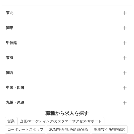
東北
関東
甲信越
東海
関西
中国・四国
九州・沖縄
職種から求人を探す
営業
企画/マーケティング/カスタマーサクセス/サポート
コーポレートスタッフ
SCM/生産管理/購買/物流
事務/受付/秘書/翻訳