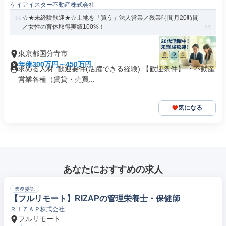
ケイアイスター不動産株式会社
☆★未経験歓迎★☆土地を「買う」法人営業／残業時間月20時間
／女性の育休取得実績100%！
東京都国分寺市
年俸300万円～450万円
求める人材: 歓迎要件(活躍できる経験) 【歓迎条件】 ・不動産
営業各種（賃貸・売買...
気になる
あなたにおすすめの求人
業務委託
【フルリモート】RIZAPの管理栄養士・保健師
ＲＩＺＡＰ株式会社
フルリモート