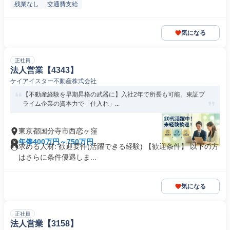
残業なし
交通費支給
気になる
正社員
法人営業【4343】
ケイアイスター不動産株式会社
【不動産経験を早期昇格の武器に】入社2年で所長も可能。東証プ
ライム企業の資本力で「仕入れ」...
東京都国分寺市西恋ヶ窪
年俸400万円～750万円
求める人材: 歓迎要件(活躍できる経験) 【歓迎条件】 以下の方
はさらに条件優遇しま...
気になる
正社員
法人営業【3158】