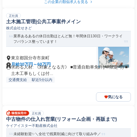
この企業の類似求人を見る
正社員
土木施工管理|公共工事案件メイン
株式会社せきど
業界あるあるの休日出勤ほとんど無！年間休日130日・ワークライ
フバランス整っています！
東京都国分寺市泉町
月給30万円～60万円
求める人材: 《対象となる方》 ■普通自動車免許(AT限定可) ■
土木工事もしくは付...
交通費支給
駅近5分以内
気になる
正社員
中古物件の仕入れ営業(リフォーム企画・再販まで)
ケイアイスター不動産株式会社
未経験歓迎✨＼全社で残業削減に向けて取り組み中／