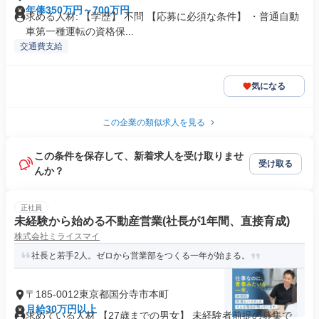
年俸350万円～700万円
求める人材: 【学歴】 不問 【応募に必須な条件】 ・普通自動
車第一種運転の資格保...
交通費支給
気になる
この企業の類似求人を見る
この条件を保存して、新着求人を受け取りませ
受け取る
んか？
正社員
未経験から始める不動産営業(社長が1年間、直接育成)
株式会社ミライスマイ
社長と若手2人。ゼロから営業部をつくる一年が始まる。
〒185-0012東京都国分寺市本町
月給30万円以上
求めている人材 【27歳までの男女】 未経験者前提の募集で