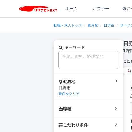
ホーム
オファー
気に
転職・求人トップ
/
東京都
/
日野市
/
サービ
日
キーワード
12
件
こだ
勤務地
日野市
条件をクリア
職種
こだわり条件