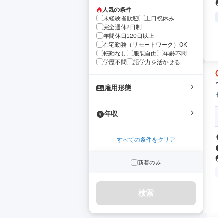
人気の条件
未経験者歓迎
土日祝休み
完全週休2日制
年間休日120日以上
在宅勤務（リモートワーク）OK
転勤なし
服装自由
年齢不問
学歴不問
語学力を活かせる
雇用形態
年収
すべての条件をクリア
新着のみ
検索