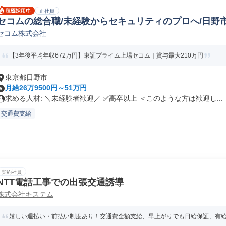
正社員
セコムの総合職/未経験からセキュリティのプロへ/日野
セコム株式会社
【3年後平均年収672万円】東証プライム上場セコム｜賞与最大210万円
東京都日野市
月給26万9500円～51万円
求める人材: ＼未経験者歓迎／ ✅高卒以上 ＜このような方は歓迎し...
交通費支給
契約社員
NTT電話工事での出張交通誘導
株式会社キステム
嬉しい週払い・前払い制度あり！交通費全額支給、早上がりでも日給保証、有給最大