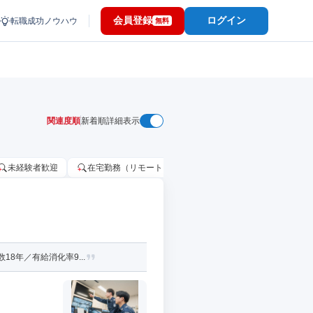
会員登録
ログイン
転職成功ノウハウ
無料
関連度順
新着順
詳細表示
未経験者歓迎
在宅勤務（リモートワーク）OK
家賃補助・住宅手当
8年／有給消化率9...