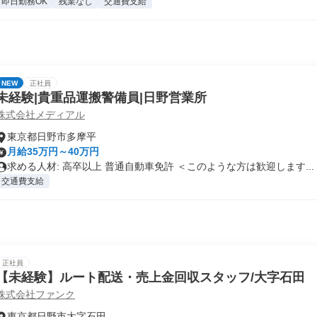
即日勤務OK
残業なし
交通費支給
NEW
正社員
未経験|貴重品運搬警備員|日野営業所
株式会社メディアル
東京都日野市多摩平
月給35万円～40万円
求める人材: 高卒以上 普通自動車免許 ＜このような方は歓迎します...
交通費支給
正社員
【未経験】ルート配送・売上金回収スタッフ/大字石田
株式会社ファンク
東京都日野市大字石田