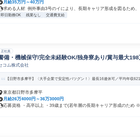
月給35万円～40万円
求める人材: 例外事由3号のイにより、長期キャリア形成を図るため、 .
即日勤務OK
残業なし
交通費支給
正社員
警備・機械保守/完全未経験OK/独身寮あり/賞与最大19
セコム株式会社
【日野市多摩平】〈大手企業で安定性バツグン！〉最長16連休可／平均年収621万
東京都日野市多摩平
月給26万4000円～36万3000円
応募資格 ・高卒以上 ・39歳まで(若年層の長期キャリア形成のため ※.