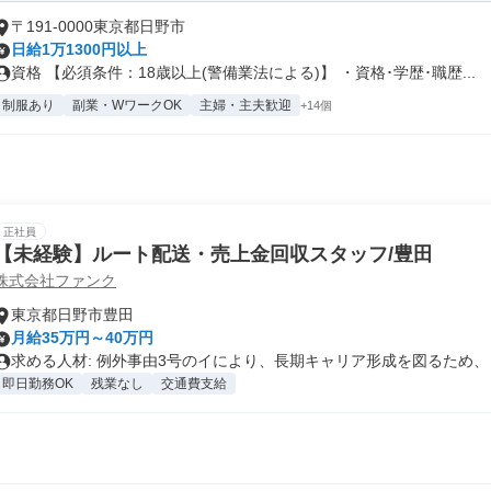
〒191-0000東京都日野市
日給1万1300円以上
資格 【必須条件：18歳以上(警備業法による)】 ・資格･学歴･職歴...
制服あり
副業・WワークOK
主婦・主夫歓迎
+14個
正社員
【未経験】ルート配送・売上金回収スタッフ/豊田
株式会社ファンク
東京都日野市豊田
月給35万円～40万円
求める人材: 例外事由3号のイにより、長期キャリア形成を図るため、 .
即日勤務OK
残業なし
交通費支給