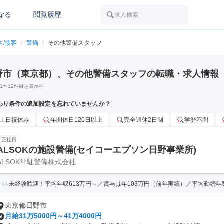
なる
閲覧履歴
求人検索
ス/接客
/
警備
/
その他警備スタッフ
野市（東京都）、その他警備スタッフの転職・求人情報
1
〜
12
件目を表示中
わり条件の追加設定を忘れていませんか？
土日祝休み
年間休日120日以上
完全週休2日制
学歴不問
正社員
ALSOKの施設警備(セイコーエプソン日野事業所)
ALSOK常駐警備株式会社
未経験歓迎！平均年収613万円～／賞与は年103万円（前年実績）／平均勤続年数1
東京都日野市
月給31万5000円～41万4000円