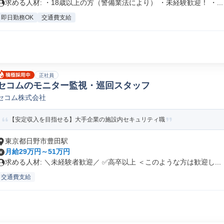
求める人材: ・18歳以上の方（警備業法により） ・未経験歓迎！ ・...
即日勤務OK
交通費支給
正社員
セコムのモニター監視・巡回スタッフ
セコム株式会社
【安定収入を目指せる】大手企業の施設内セキュリティ職
東京都日野市豊田駅
月給29万円～51万円
求める人材: ＼未経験者歓迎／ ✅高卒以上 ＜このような方は歓迎し...
交通費支給