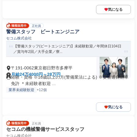
気になる
正社員
警備スタッフ ビートエンジニア
セコム株式会社
【警備スタッフ(ビートエンジニア)】未経験歓迎／年間休日104日
／賞与年2回／大手企業／寮...
〒191-0062東京都日野市多摩平
月給24万4000円～28万円
経験・資格 ※18歳以上の方(警備業法による) ※要普通自動車
免許 ＊未経験者歓迎 ...
業界未経験歓迎
+12個
気になる
正社員
セコムの機械警備サービススタッフ
セコム株式会社