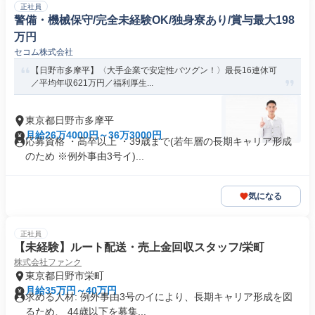
正社員
警備・機械保守/完全未経験OK/独身寮あり/賞与最大198
万円
セコム株式会社
【日野市多摩平】〈大手企業で安定性バツグン！〉最長16連休可
／平均年収621万円／福利厚生...
東京都日野市多摩平
月給26万4000円～36万3000円
応募資格 ・高卒以上 ・39歳まで(若年層の長期キャリア形成
のため ※例外事由3号イ)...
気になる
正社員
【未経験】ルート配送・売上金回収スタッフ/栄町
株式会社ファンク
東京都日野市栄町
月給35万円～40万円
求める人材: 例外事由3号のイにより、長期キャリア形成を図
るため、 44歳以下を募集...