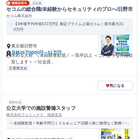
正社員
セコムの総合職/未経験からセキュリティのプロへ/日野市
セコム株式会社
【3年後平均年収672万円】東証プライム上場セコム｜賞与最大21
0万円
東京都日野市
月給26万9500円～51万円
求める人材: ＼未経験者歓迎／ ✅高卒以上 ＜このような方は歓
迎します＞ ✅社会貢...
交通費支給
気になる
契約社員
公立大学での施設警備スタッフ
株式会社フェニックス 池袋支店
未経験歓迎！年齢不問◎ミドル＆シニア活躍☆体に無理なく勤務✨