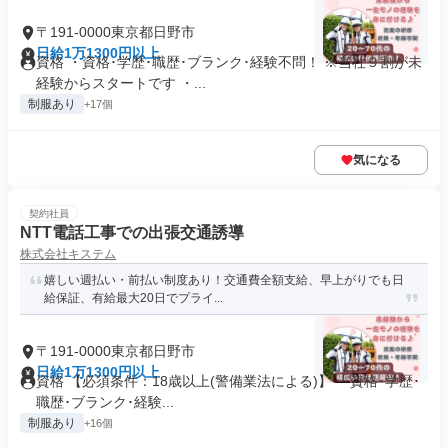
〒191-0000東京都日野市
日給1万1300円以上
資格 ・資格･学歴･職歴･ブランク･経験不問！ ※当社９割が未
経験からスタートです ・...
制服あり
+17個
気になる
契約社員
NTT電話工事での出張交通誘導
株式会社キステム
嬉しい週払い・前払い制度あり！交通費全額支給、早上がりでも日
給保証、有給最大20日でプライ...
〒191-0000東京都日野市
日給1万1300円以上
資格 【必須条件：18歳以上(警備業法による)】 ・資格･学歴･
職歴･ブランク･経験...
制服あり
+16個