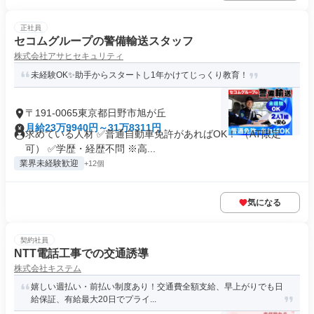
正社員
セコムグループの警備輸送スタッフ
株式会社アサヒセキュリティ
未経験OK✨助手からスタートし1年かけてじっくり教育！
〒191-0065東京都日野市旭が丘
月給23万9940円～31万8311円
求めている人材 ✅普通自動車免許があればOK！ （AT限定
可） ✅学歴・経歴不問 ※高...
業界未経験歓迎
+12個
気になる
契約社員
NTT電話工事での交通誘導
株式会社キステム
嬉しい週払い・前払い制度あり！交通費全額支給、早上がりでも日
給保証、有給最大20日でプライ...