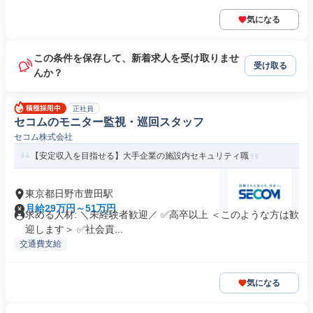
気になる
この条件を保存して、新着求人を受け取りませ
受け取る
んか？
正社員
セコムのモニター監視・巡回スタッフ
セコム株式会社
【安定収入を目指せる】大手企業の施設内セキュリティ職
東京都日野市豊田駅
月給29万円～51万円
求める人材: ＼未経験者歓迎／ ✅高卒以上 ＜このような方は歓
迎します＞ ✅社会貢...
交通費支給
気になる