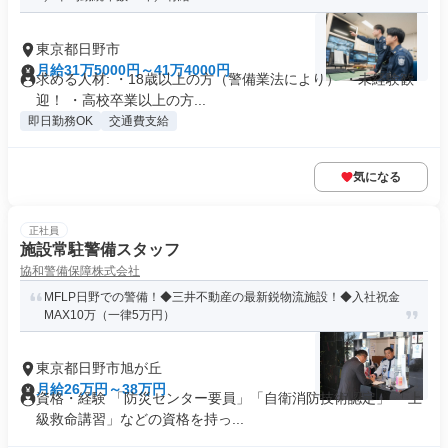
東京都日野市
月給31万5000円～41万4000円
求める人材: ・18歳以上の方（警備業法により） ・未経験歓
迎！ ・高校卒業以上の方...
即日勤務OK
交通費支給
気になる
正社員
施設常駐警備スタッフ
協和警備保障株式会社
MFLP日野での警備！◆三井不動産の最新鋭物流施設！◆入社祝金
MAX10万（一律5万円）
東京都日野市旭が丘
月給26万円～38万円
資格・経験 「防災センター要員」「自衛消防技術認定」 「上
級救命講習」などの資格を持っ...