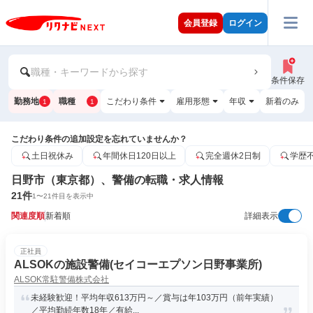
会員登録
ログイン
職種・キーワードから探す
条件保存
勤務地
職種
こだわり条件
雇用形態
年収
新着のみ
1
1
こだわり条件の追加設定を忘れていませんか？
土日祝休み
年間休日120日以上
完全週休2日制
学歴
日野市（東京都）、警備の転職・求人情報
21
件
1
〜
21
件目を表示中
関連度順
新着順
詳細表示
正社員
ALSOKの施設警備(セイコーエプソン日野事業所)
ALSOK常駐警備株式会社
未経験歓迎！平均年収613万円～／賞与は年103万円（前年実績）
／平均勤続年数18年／有給...