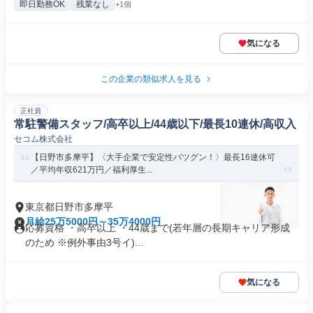
即日勤務OK
残業なし
+1個
気になる
この企業の類似求人を見る
正社員
常駐警備スタッフ/高卒以上/44歳以下/最長10連休/高収入
セコム株式会社
【日野市多摩平】〈大手企業で安定性バツグン！〉最長16連休可
／平均年収621万円／福利厚生...
東京都日野市多摩平
月給25万5000円～35万4000円
応募資格 ・高卒以上 ・44歳まで(若年層の長期キャリア形成
のため ※例外事由3号イ)...
気になる