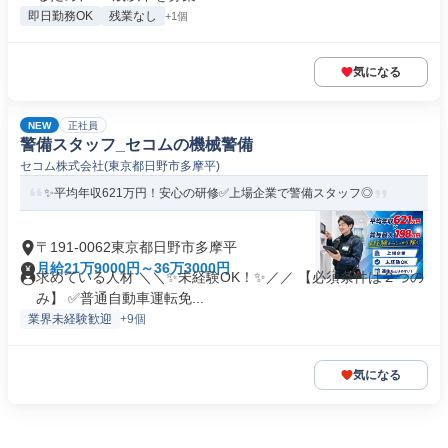
即日勤務OK
残業なし
+1個
気になる
NEW
正社員
警備スタッフ_セコムの機械警備
セコム株式会社(東京都日野市多摩平)
✨平均年収621万円！安心の研修✅️上場企業で警備スタッフ◎
〒191-0062東京都日野市多摩平
月給21万9000円～36万3000円
求めている人材 ＼＼✨未経験OK！✨／／ 【必須条件は２つの
み】 ✅️普通自動車運転免...
業界未経験歓迎
+9個
気になる