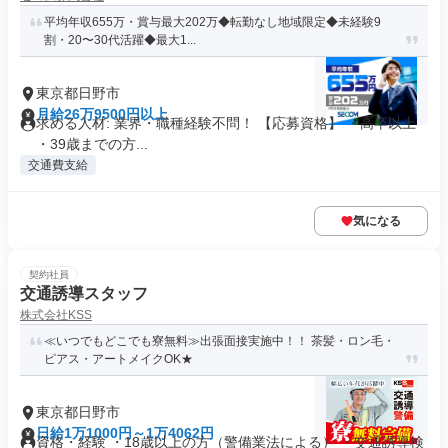
平均年収655万・賞与最大202万◆転勤なし地域限定◆未経験9
割・20〜30代活躍◆最大1...
東京都日野市
月給26万9500円以上
求める人材: 業界・職種経験不問！ 【応募資格】 ・高卒以上
・39歳までの方...
交通費支給
気になる
契約社員
交通誘導スタッフ
株式会社KSS
≪いつでもどこでも寮無料≫出張面接実施中！！ 茶髪・ロン毛・
ピアス・アートメイクOK★
東京都日野市
日給1万1000円～1万4062円
資格・経験 ・18歳以上の方（警備業法による） ・交通誘導検