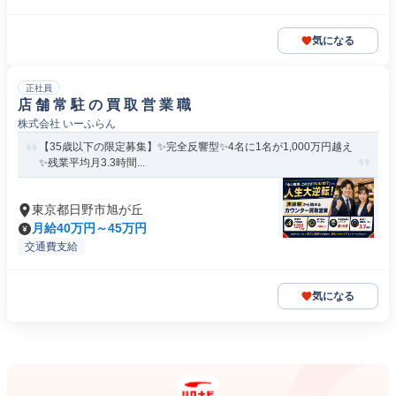
気になる
正社員
店 舗 常 駐 の 買 取 営 業 職
株式会社 いーふらん
【35歳以下の限定募集】✨完全反響型✨4名に1名が1,000万円越え
✨残業平均月3.3時間...
東京都日野市旭が丘
月給40万円～45万円
交通費支給
気になる