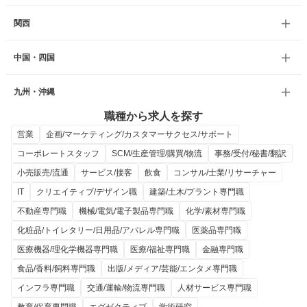
関西
中国・四国
九州・沖縄
職種から求人を探す
営業
企画/マーケティング/カスタマーサクセス/サポート
コーポレートスタッフ
SCM/生産管理/購買/物流
事務/受付/秘書/翻訳
小売販売/流通
サービス/接客
飲食
コンサル/士業/リサーチャー
IT
クリエイティブ/デザイン職
建築/土木/プラント専門職
不動産専門職
機械/電気/電子製品専門職
化学/素材専門職
化粧品/トイレタリー/日用品/アパレル専門職
医薬品専門職
医療機器/理化学機器専門職
医療/福祉専門職
金融専門職
食品/香料/飼料専門職
出版/メディア/芸能/エンタメ専門職
インフラ専門職
交通/運輸/物流専門職
人材サービス専門職