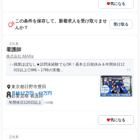
気になる
この条件を保存して、新着求人を受け取りませ
受け取る
んか？
正社員
看護師
株式会社 iMARe
残業ほぼなし★訪問未経験でもOK！基本土日祝休み＆年間休日12
0日以上◎9時～17時の実働...
東京都日野市豊田
月給32万円～40万円
必要資格 看護師
年間休日120日以上
+10個
気になる
正社員