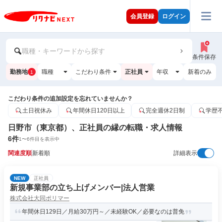
会員登録
ログイン
職種・キーワードから探す
条件保存
勤務地
職種
こだわり条件
正社員
年収
新着のみ
1
こだわり条件の追加設定を忘れていませんか？
土日祝休み
年間休日120日以上
完全週休2日制
学歴
日野市（東京都）、正社員の縁の転職・求人情報
6
件
1
〜
6
件目を表示中
関連度順
新着順
詳細表示
NEW
正社員
新規事業部の立ち上げメンバー|法人営業
株式会社大同ポリマー
年間休日129日／月給30万円～／未経験OK／必要なのは普免