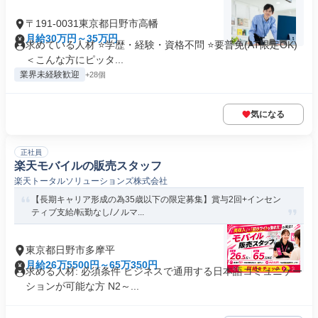
〒191-0031東京都日野市高幡
月給30万円～35万円
求めている人材 ⭐学歴・経験・資格不問 ⭐要普免(AT限定OK)
＜こんな方にピッタ...
業界未経験歓迎
+28個
気になる
正社員
楽天モバイルの販売スタッフ
楽天トータルソリューションズ株式会社
【長期キャリア形成の為35歳以下の限定募集】賞与2回+インセン
ティブ支給/転勤なし/ノルマ...
東京都日野市多摩平
月給26万5500円～65万350円
求める人材: 必須条件 ビジネスで通用する日本語コミュニケー
ションが可能な方 N2～...