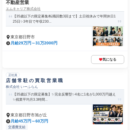
不動産営業
エムキャリア株式会社
【35歳以下の限定募集/転職回数3回まで】土日祝休みで年間休日1
25日✨3年目で年収230...
東京都日野市
月給29万円～31万2000円
気になる
正社員
店 舗 常 駐 の 買 取 営 業 職
株式会社 いーふらん
【35歳以下の限定募集】✨完全反響型✨4名に1名が1,000万円越え
✨残業平均月3.3時間...
東京都日野市旭が丘
月給45万円～60万円
交通費支給