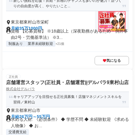
新しい挑戦を応援！昇給・昇格のチャンスも多いのが魅力！店づく
りの自由度が高く、やりたいこと...
東京都東村山市栄町
月給35万1000円
資格 【応募資格】 ※18歳以上（深夜勤務があるため・例外事
由2号・労働基準法） ※3...
制服あり
業界未経験歓迎
+21個
気になる
正社員
店舗運営スタッフ(正社員・店舗運営)|デルパラ9東村山店
株式会社デルパラ
キャリアアップを目指せる正社員募集！店舗マネジメントスキルを
習得／東村山
東京都東村山市
月給26万円～55万円
求める人材: 《必須条件》 ◆ 学歴不問 ◆ 未経験歓迎 《求める
人物像》 ◆ お...
交通費支給