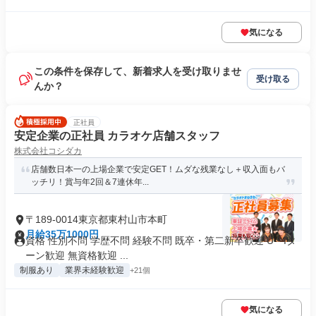
気になる
この条件を保存して、新着求人を受け取りませ
受け取る
んか？
正社員
安定企業の正社員 カラオケ店舗スタッフ
株式会社コシダカ
店舗数日本一の上場企業で安定GET！ムダな残業なし＋収入面もバ
ッチリ！賞与年2回＆7連休年...
〒189-0014東京都東村山市本町
月給35万1000円
資格 性別不問 学歴不問 経験不問 既卒・第二新卒歓迎 U・Iタ
ーン歓迎 無資格歓迎 ...
制服あり
業界未経験歓迎
+21個
気になる