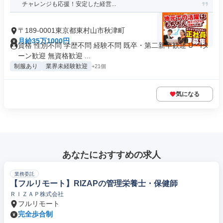
チャレンジも応援！安定した経営...
〒189-0001東京都東村山市秋津町
月給35万1000円
資格 性別不問 学歴不問 経験不問 既卒・第二新卒歓迎 U・Iタ
ーン歓迎 無資格歓迎 ...
制服あり
業界未経験歓迎
+21個
気になる
あなたにおすすめの求人
業務委託
【フルリモート】RIZAPの管理栄養士・保健師
ＲＩＺＡＰ株式会社
フルリモート
完全歩合制