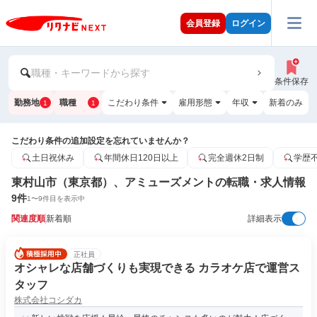
会員登録
ログイン
職種・キーワードから探す
条件保存
勤務地
職種
こだわり条件
雇用形態
年収
新着のみ
1
1
こだわり条件の追加設定を忘れていませんか？
土日祝休み
年間休日120日以上
完全週休2日制
学歴
東村山市（東京都）、アミューズメントの転職・求人情報
9
件
1
〜
9
件目を表示中
関連度順
新着順
詳細表示
正社員
オシャレな店舗づくりも実現できる カラオケ店で運営ス
タッフ
株式会社コシダカ