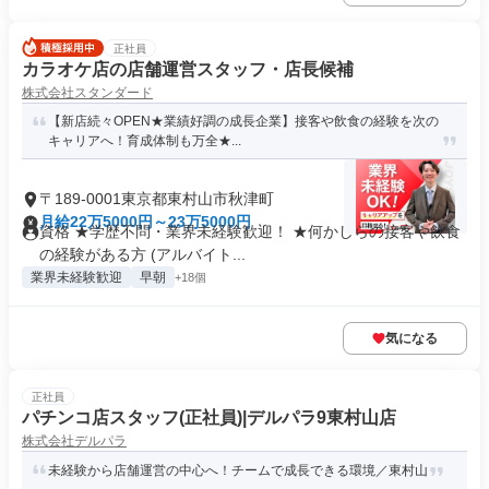
正社員
カラオケ店の店舗運営スタッフ・店長候補
株式会社スタンダード
【新店続々OPEN★業績好調の成長企業】接客や飲食の経験を次の
キャリアへ！育成体制も万全★...
〒189-0001東京都東村山市秋津町
月給22万5000円～23万5000円
資格 ★学歴不問・業界未経験歓迎！ ★何かしらの接客や飲食
の経験がある方 (アルバイト...
業界未経験歓迎
早朝
+18個
気になる
正社員
パチンコ店スタッフ(正社員)|デルパラ9東村山店
株式会社デルパラ
未経験から店舗運営の中心へ！チームで成長できる環境／東村山