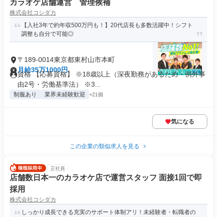
カラオケ店舗運営 管理候補
株式会社コシダカ
【入社3年で約年収500万円も！】20代店長も多数活躍中！シフト
調整も自分で可能◎
〒189-0014東京都東村山市本町
月給35万1000円
資格 【応募資格】 ※18歳以上（深夜勤務があるため・例外事
由2号・労働基準法） ※3...
制服あり
業界未経験歓迎
+21個
気になる
この企業の類似求人を見る
正社員
店舗数日本一のカラオケ店で運営スタッフ 面接1回で即
採用
株式会社コシダカ
しっかり成長できる充実のサポート体制アリ！未経験者・転職者の