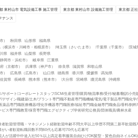
都 東村山市 電気設備工事 施工管理
東京都 東村山市 設備施工管理
東京都 正
ンテナンス
市
）
秋田県
山形県
福島県
県
（
横浜市
・
川崎市
・
相模原市
）
埼玉県
（
さいたま市
）
千葉県
（
千葉市
）
茨城
川県
福井県
山梨県
長野県
静岡市
・
浜松市
）
岐阜県
三重県
府
（
京都市
）
兵庫県
（
神戸市
）
奈良県
滋賀県
和歌山県
市
）
広島県
（
広島市
）
山口県
徳島県
香川県
愛媛県
高知県
佐賀県
長崎県
熊本県
（
熊本市
）
大分県
宮崎県
鹿児島県
沖縄県
ス/サポート
コーポレートスタッフ
SCM/生産管理/購買/物流
事務/受付/秘書/翻訳
小売
/デザイン職
建築/土木/プラント専門職
不動産専門職
機械/電気/電子製品専門職
化学
医薬品専門職
医療機器/理化学機器専門職
医療/福祉専門職
金融専門職
食品/香料/飼
ービス専門職
教育/保育専門職
エグゼクティブ
学術研究
公務員/団体職員/農林水産
験者歓迎
管理職・マネジメント経験歓迎
年齢不問
大卒以上
学歴不問
第二新卒歓迎
既
障がい者歓迎
転職回数不問
60代も応募可
70代も応募可
国人が活躍中
中途入社50％以上
高定着率
服装自由
ひげOK
髪型・髪色自由
ネイルOK