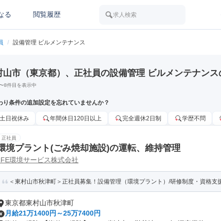
なる
閲覧履歴
求人検索
員
/
設備管理 ビルメンテナンス
村山市（東京都）、正社員の設備管理 ビルメンテナンス
〜
8
件目を表示中
わり条件の追加設定を忘れていませんか？
土日祝休み
年間休日120日以上
完全週休2日制
学歴不問
正社員
環境プラント(ごみ焼却施設)の運転、維持管理
JFE環境サービス株式会社
＜東村山市秋津町＞正社員募集！設備管理（環境プラント）/研修制度・資格支
東京都東村山市秋津町
月給21万1400円～25万7400円