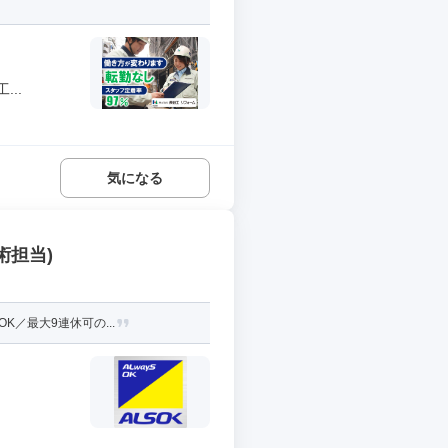
..
気になる
術担当)
／最大9連休可の...