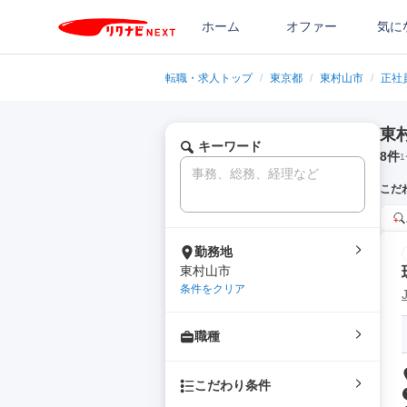
ホーム
オファー
気に
転職・求人トップ
/
東京都
/
東村山市
/
正社
東
キーワード
8
件
1
こだ
勤務地
東村山市
条件をクリア
職種
こだわり条件