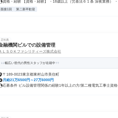
資格・経験 【資格・経験】 ・18歳以上（労基法６１条 深夜業務） ・.
面接1回
第二新卒歓迎
正社員
金融機関ビルでの設備管理
ＡＬＳＯＫファシリティーズ株式会社
幅広い世代の男性スタッフが在籍中
〒189-0023東京都東村山市美住町
月給21万6500円～27万6000円
応募条件 ビル設備管理関係の経験1年以上の方/第二種電気工事士資格保