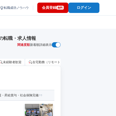
会員登録
ログイン
転職成功ノウハウ
無料
の転職・求人情報
関連度順
新着順
詳細表示
未経験者歓迎
在宅勤務（リモートワーク）OK
家賃補助・住宅手当
援・昇給賞与・社会保険完備