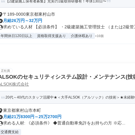
【2建築施工保有者募集】充実の1級取得研修有！年休130日〜
〒189-0000東京都東村山市
月給26万円～32万円
求めている人材 【必須条件】 ・2級建築施工管理技士 （または2級管工.
年間休日120日以上
資格取得支援あり
介護休暇あり
+16個
正社員
ALSOKのセキュリティシステム設計・メンテナンス(技
ALSOK株式会社
20代～40代のスタッフ活躍中★＜大手ALSOK（アルソック）の技術＞★未経験OK
東京都東村山市本町
月給21万8300円～25万2700円
求める人材: 《必須条件》 ◆普通自動車免許をお持ちの方 ※応...
交通費支給