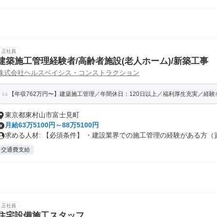
正社員
建築施工管理経験者/高齢者施設(老人ホーム)/新築工事
株式会社ヘルスベイシス・コンストラクション
【年収762万円〜】建築施工管理／年間休日：120日以上／福利厚生充実／経
東京都東村山市富士見町
月給63万5100円～88万5100円
求める人材: 【必須条件】 ・建設業界での施工管理の経験がある方（資.
交通費支給
正社員
住宅設備施工スタッフ