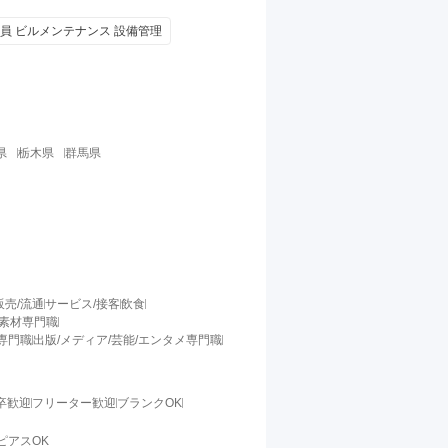
社員 ビルメンテナンス 設備管理
県
栃木県
群馬県
販売/流通
サービス/接客
飲食
/素材専門職
料専門職
出版/メディア/芸能/エンタメ専門職
卒歓迎
フリーター歓迎
ブランクOK
ピアスOK