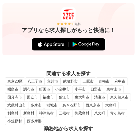
無料
アプリなら求人探しがもっと快適に！
関連する求人を探す
東京23区
八王子市
立川市
武蔵野市
三鷹市
青梅市
府中市
昭島市
調布市
町田市
小金井市
小平市
日野市
東村山市
国分寺市
国立市
福生市
狛江市
東大和市
清瀬市
東久留米市
武蔵村山市
多摩市
稲城市
あきる野市
西東京市
大島町
利島村
新島村
神津島村
三宅村
御蔵島村
八丈町
青ヶ島村
小笠原村
西多摩郡
勤務地から求人を探す