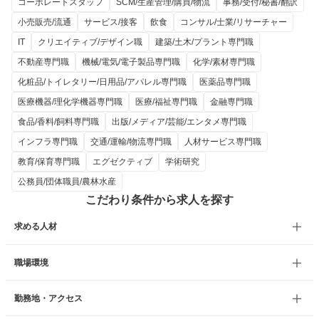
コーポレートスタッフ
SCM/生産管理/購買/物流
事務/受付/秘書/翻訳
小売販売/流通
サービス/接客
飲食
コンサル/士業/リサーチャー
IT
クリエイティブ/デザイン職
建築/土木/プラント専門職
不動産専門職
機械/電気/電子製品専門職
化学/素材専門職
化粧品/トイレタリー/日用品/アパレル専門職
医薬品専門職
医療機器/理化学機器専門職
医療/福祉専門職
金融専門職
食品/香料/飼料専門職
出版/メディア/芸能/エンタメ専門職
インフラ専門職
交通/運輸/物流専門職
人材サービス専門職
教育/保育専門職
エグゼクティブ
学術研究
公務員/団体職員/農林水産
こだわり条件から求人を探す
求める人材
職場環境
勤務地・アクセス