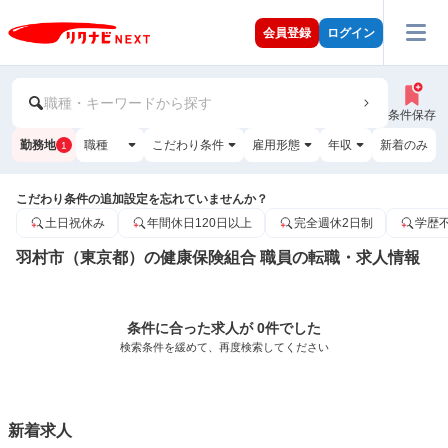
会員登録
ログイン
職種・キーワードから探す
条件保存
勤務地
職種
こだわり条件
雇用形態
年収
新着のみ
1
こだわり条件の追加設定を忘れていませんか？
土日祝休み
年間休日120日以上
完全週休2日制
学歴
羽村市（東京都）の健康保険組合 職員の転職・求人情報
条件に合った求人が 0件でした
検索条件を緩めて、再度検索してください
新着求人