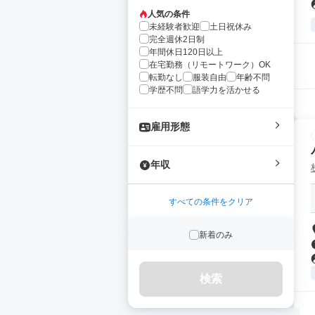
人気の条件
未経験者歓迎
土日祝休み
完全週休2日制
年間休日120日以上
在宅勤務（リモートワーク）OK
転勤なし
服装自由
年齢不問
学歴不問
語学力を活かせる
雇用形態
年収
すべての条件をクリア
新着のみ
検索