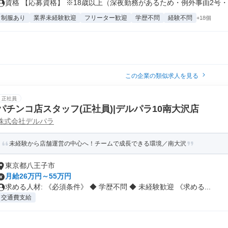
資格 【応募資格】 ※18歳以上（深夜勤務があるため・例外事由2号・労
制服あり
業界未経験歓迎
フリーター歓迎
学歴不問
経験不問
+18個
この企業の類似求人を見る
正社員
パチンコ店スタッフ(正社員)|デルパラ10南大沢店
株式会社デルパラ
未経験から店舗運営の中心へ！チームで成長できる環境／南大沢
東京都八王子市
月給26万円～55万円
求める人材: 《必須条件》 ◆ 学歴不問 ◆ 未経験歓迎 《求める...
交通費支給