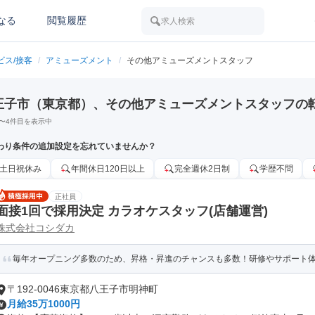
なる
閲覧履歴
求人検索
ビス/接客
/
アミューズメント
/
その他アミューズメントスタッフ
王子市（東京都）、その他アミューズメントスタッフの
〜
4
件目を表示中
わり条件の追加設定を忘れていませんか？
土日祝休み
年間休日120日以上
完全週休2日制
学歴不問
正社員
面接1回で採用決定 カラオケスタッフ(店舗運営)
株式会社コシダカ
毎年オープニング多数のため、昇格・昇進のチャンスも多数！研修やサポート体制
〒192-0046東京都八王子市明神町
月給35万1000円