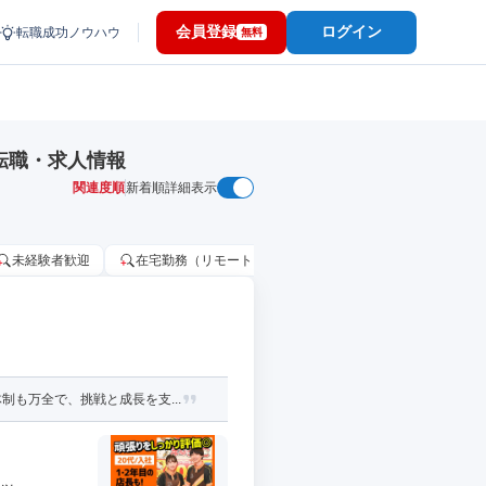
会員登録
ログイン
転職成功ノウハウ
無料
転職・求人情報
関連度順
新着順
詳細表示
未経験者歓迎
在宅勤務（リモートワーク）OK
家賃補助・住宅手当
も万全で、挑戦と成長を支...