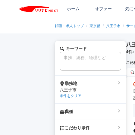
ホーム
オファー
気に
転職・求人トップ
/
東京都
/
八王子市
/
サー
八
キーワード
4
件
1
こだ
勤務地
八王子市
条件をクリア
職種
こだわり条件