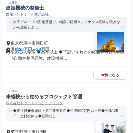
正社員
建設機械の整備士
西尾レントオール株式会社
大手グループの安定基盤で、幅広い建機メンテナンス経験を積みな
がら成長しよう。
東京都府中市朝日町
月給23万円～28万円
求める人物像 ◆高卒以上 ◆下記いずれかの経験をお持ちの方
└自動車整備経験、建設機械...
気になる
正社員
未経験から始めるプロジェクト管理
株式会社トライトエンジニアリング
◆正社員◆未経験・第二新卒歓迎◆年収600万円以上可◆年休125
日・土日祝休み◆転勤なし
東京都府中市浅間町