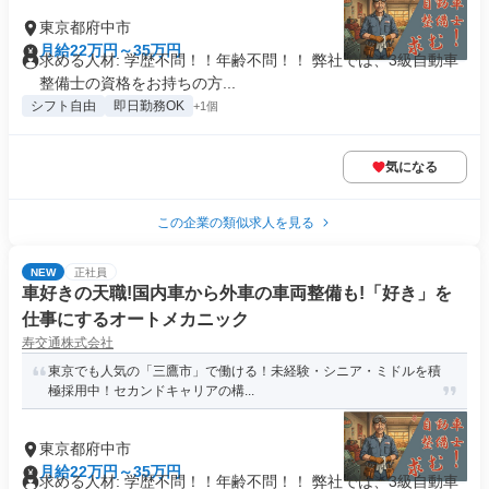
東京都府中市
月給22万円～35万円
求める人材: 学歴不問！！年齢不問！！ 弊社では、3級自動車
整備士の資格をお持ちの方...
シフト自由
即日勤務OK
+1個
気になる
この企業の類似求人を見る
NEW
正社員
車好きの天職!国内車から外車の車両整備も!「好き」を
仕事にするオートメカニック
寿交通株式会社
東京でも人気の「三鷹市」で働ける！未経験・シニア・ミドルを積
極採用中！セカンドキャリアの構...
東京都府中市
月給22万円～35万円
求める人材: 学歴不問！！年齢不問！！ 弊社では、3級自動車