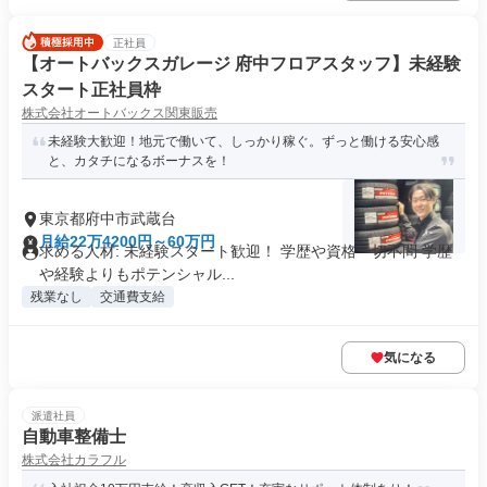
正社員
【オートバックスガレージ 府中フロアスタッフ】未経験
スタート正社員枠
株式会社オートバックス関東販売
未経験大歓迎！地元で働いて、しっかり稼ぐ。ずっと働ける安心感
と、カタチになるボーナスを！
東京都府中市武蔵台
月給22万4200円～60万円
求める人材: 未経験スタート歓迎！ 学歴や資格一切不問 学歴
や経験よりもポテンシャル...
残業なし
交通費支給
気になる
派遣社員
自動車整備士
株式会社カラフル