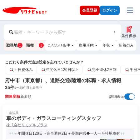
会員登録
ログイン
職種・キーワードから探す
条件保存
勤務地
職種
こだわり条件
雇用形態
年収
新着のみ
1
1
こだわり条件の追加設定を忘れていませんか？
土日祝休み
年間休日120日以上
完全週休2日制
学歴
府中市（東京都）、道路交通/陸運の転職・求人情報
35
件
1
〜
35
件目を表示中
関連度順
新着順
詳細表示
正社員
車のボディ・ガラスコーティングスタッフ
株式会社リモデルプラス
＜年間休日120日＞完全週休2日＋長期休暇◆一人一台社用車有