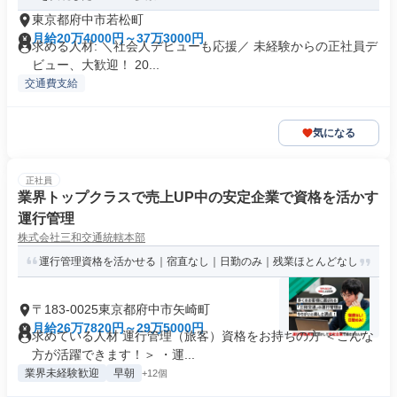
東京都府中市若松町
月給20万4000円～37万3000円
求める人材: ＼社会人デビューも応援／ 未経験からの正社員デ
ビュー、大歓迎！ 20...
交通費支給
気になる
正社員
業界トップクラスで売上UP中の安定企業で資格を活かす
運行管理
株式会社三和交通統轄本部
運行管理資格を活かせる｜宿直なし｜日勤のみ｜残業ほとんどなし
〒183-0025東京都府中市矢崎町
月給26万7820円～29万5000円
求めている人材 運行管理（旅客）資格をお持ちの方 ＜こんな
方が活躍できます！＞ ・運...
業界未経験歓迎
早朝
+12個