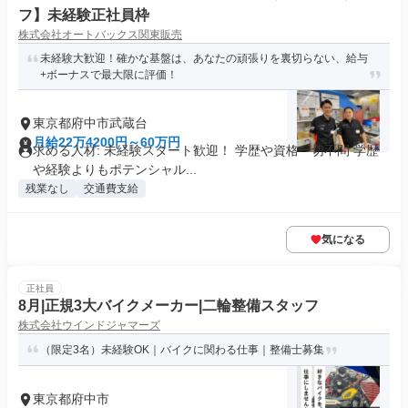
フ】未経験正社員枠
株式会社オートバックス関東販売
未経験大歓迎！確かな基盤は、あなたの頑張りを裏切らない、給与
+ボーナスで最大限に評価！
東京都府中市武蔵台
月給22万4200円～60万円
求める人材: 未経験スタート歓迎！ 学歴や資格一切不問 学歴
や経験よりもポテンシャル...
残業なし
交通費支給
気になる
正社員
8月|正規3大バイクメーカー|二輪整備スタッフ
株式会社ウインドジャマーズ
（限定3名）未経験OK｜バイクに関わる仕事｜整備士募集
東京都府中市