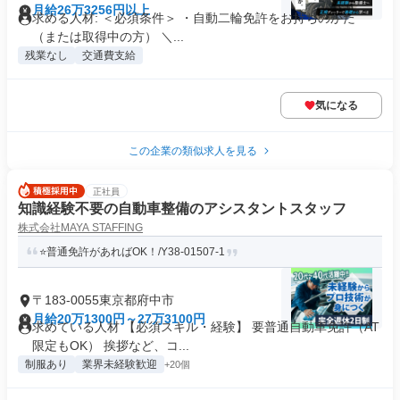
月給26万3256円以上
求める人材: ＜必須条件＞ ・自動二輪免許をお持ちのかた
（または取得中の方） ＼...
残業なし
交通費支給
気になる
この企業の類似求人を見る
正社員
知識経験不要の自動車整備のアシスタントスタッフ
株式会社MAYA STAFFING
⭐普通免許があればOK！/Y38-01507-1
〒183-0055東京都府中市
月給20万1300円～27万3100円
求めている人材 【必須スキル・経験】 要普通自動車免許（AT
限定もOK） 挨拶など、コ...
制服あり
業界未経験歓迎
+20個