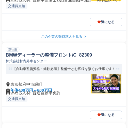
求める人材: 自動車整備士2級|普通自動車免許 （AT限定不可）
交通費支給
気になる
この企業の類似求人を見る
正社員
BMWディーラーの整備フロント/C_82309
株式会社村内外車センター
【自動車整備資格・経験必須】整備士とお客様を繋ぐお仕事です！
東京都府中市緑町
年俸400万円～600万円
求める人材: 普通自動車免許
交通費支給
気になる