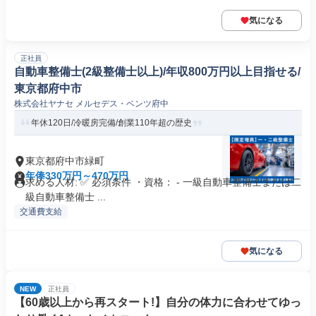
気になる
正社員
自動車整備士(2級整備士以上)/年収800万円以上目指せる/
東京都府中市
株式会社ヤナセ メルセデス・ベンツ府中
年休120日/冷暖房完備/創業110年超の歴史
東京都府中市緑町
年俸330万円～470万円
求める人材: ✅ 必須条件 ・資格： - 一級自動車整備士または二
級自動車整備士 ...
交通費支給
気になる
NEW
正社員
【60歳以上から再スタート!】自分の体力に合わせてゆっ