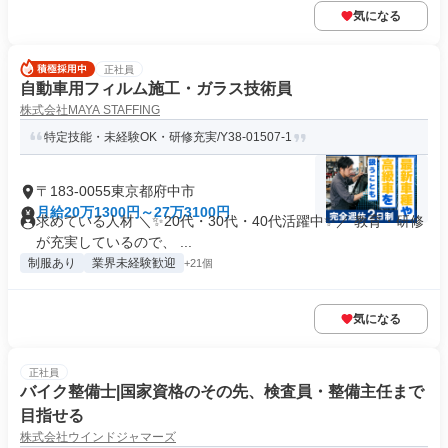
気になる
正社員
自動車用フィルム施工・ガラス技術員
株式会社MAYA STAFFING
特定技能・未経験OK・研修充実/Y38-01507-1
〒183-0055東京都府中市
月給20万1300円～27万3100円
求めている人材 ＼✨20代・30代・40代活躍中✨／ 教育・研修
が充実しているので、 ...
制服あり
業界未経験歓迎
+21個
気になる
正社員
バイク整備士|国家資格のその先、検査員・整備主任まで
目指せる
株式会社ウインドジャマーズ