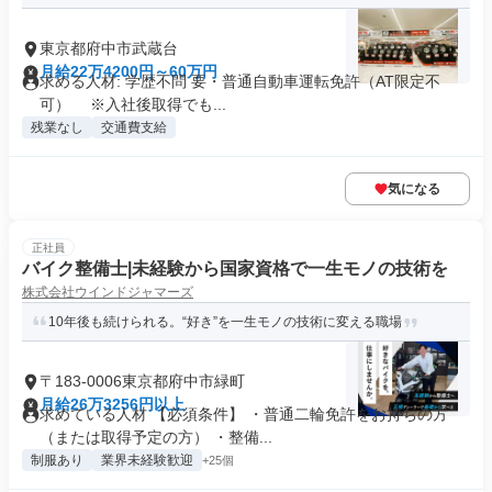
東京都府中市武蔵台
月給22万4200円～60万円
求める人材: 学歴不問 要・普通自動車運転免許（AT限定不
可） ※入社後取得でも...
残業なし
交通費支給
気になる
正社員
バイク整備士|未経験から国家資格で一生モノの技術を
株式会社ウインドジャマーズ
10年後も続けられる。“好き”を一生モノの技術に変える職場
〒183-0006東京都府中市緑町
月給26万3256円以上
求めている人材 【必須条件】 ・普通二輪免許をお持ちの方
（または取得予定の方） ・整備...
制服あり
業界未経験歓迎
+25個