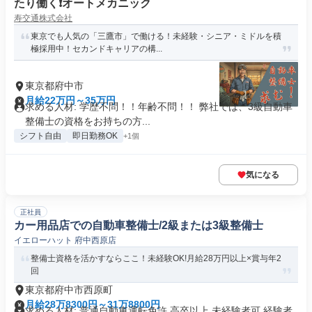
たり働く❗️オートメカニック
寿交通株式会社
東京でも人気の「三鷹市」で働ける！未経験・シニア・ミドルを積
極採用中！セカンドキャリアの構...
東京都府中市
月給22万円～35万円
求める人材: 学歴不問！！年齢不問！！ 弊社では、3級自動車
整備士の資格をお持ちの方...
シフト自由
即日勤務OK
+1個
気になる
正社員
カー用品店での自動車整備士/2級または3級整備士
イエローハット 府中西原店
整備士資格を活かすならここ！未経験OK!月給28万円以上×賞与年2
回
東京都府中市西原町
月給28万8300円～31万8800円
求める人材: 普通自動車運転免許 高卒以上 未経験者可 経験者