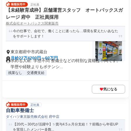
正社員
【未経験育成枠】店舗運営スタッフ オートバックスガ
レージ 府中 正社員採用
株式会社オートバックス関東販売
今の仕事で、会社で、働くことに迷ったら…環境を変えたいあなた
をサポートします！
東京都府中市武蔵台
月給22万4200円～60万円
求める人材: 学歴不問 整備士などの特別な資格は不問です。
学歴や経験よりもポテンシ...
残業なし
交通費支給
気になる
正社員
自動車整備士
ダイハツ東京販売株式会社 府中店
【20代～30代が活躍中】✨賞与4.5ヵ月分支給！？前職から年収UP
を実現したメンバー多数...