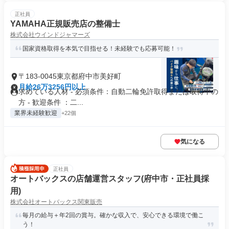
正社員
YAMAHA正規販売店の整備士
株式会社ウインドジャマーズ
国家資格取得を本気で目指せる！未経験でも応募可能！
〒183-0045東京都府中市美好町
月給26万3256円以上
求めている人材 - 必須条件：自動二輪免許取得または取得中の
方 - 歓迎条件 ：二...
業界未経験歓迎
+22個
気になる
正社員
オートバックスの店舗運営スタッフ(府中市・正社員採
用)
株式会社オートバックス関東販売
毎月の給与＋年2回の賞与。確かな収入で、安心できる環境で働こ
う！