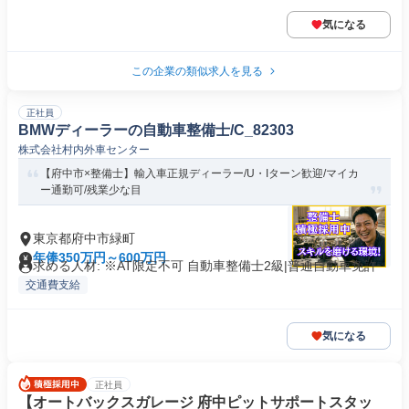
気になる
この企業の類似求人を見る
正社員
BMWディーラーの自動車整備士/C_82303
株式会社村内外車センター
【府中市×整備士】輸入車正規ディーラー/U・Iターン歓迎/マイカ
ー通勤可/残業少な目
東京都府中市緑町
年俸350万円～600万円
求める人材: ※AT限定不可 自動車整備士2級|普通自動車免許
交通費支給
気になる
正社員
【オートバックスガレージ 府中ピットサポートスタッ