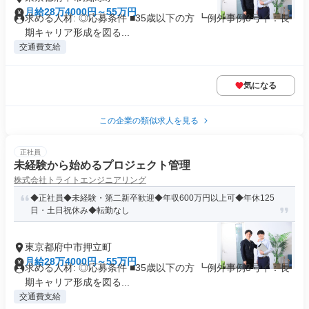
月給28万4000円～55万円
求める人材: ◎応募条件 ■35歳以下の方 ┗例外事例3号イ：長
期キャリア形成を図る...
交通費支給
気になる
この企業の類似求人を見る
正社員
未経験から始めるプロジェクト管理
株式会社トライトエンジニアリング
◆正社員◆未経験・第二新卒歓迎◆年収600万円以上可◆年休125
日・土日祝休み◆転勤なし
東京都府中市押立町
月給28万4000円～55万円
求める人材: ◎応募条件 ■35歳以下の方 ┗例外事例3号イ：長
期キャリア形成を図る...
交通費支給