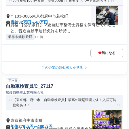
入社祝金10万円支給！高収入GET！充実なサポート体制あり！
〒183-0005東京都府中市若松町
月給32万円～40万円
資格 【必須条件】 2級自動車整備士資格を保有しているこ
と。普通自動車運転免許を所持し...
業界未経験歓迎
+11個
気になる
この企業の類似求人を見る
正社員
自動車検査員/C_27117
加藤自動車工業有限会社
【東京都 府中市・自動車検査員】最高の職場環境です！入居可能
住宅あり！
東京都府中市南町
年俸276万円～480万円