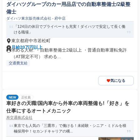
ダイハツグループのカー用品店での自動車整備士/2級整
備士
ダイハツ東京販売株式会社 - 府中店
「124日の休日でプライベートも充実！ダイハツで安定して長く働
ける職場」
東京都府中市若松町
月給20万円以上
求める人材: ・自動車整備士2級以上 ・普通自動車運転免許
（AT限定不可） 求める...
交通費支給
気になる
NEW
正社員
車好きの天職!国内車から外車の車両整備も!「好き」を
仕事にするオートメカニック
寿交通株式会社
東京でも人気の「三鷹市」で働ける！未経験・シニア・ミドルを積
極採用中！セカンドキャリアの構...