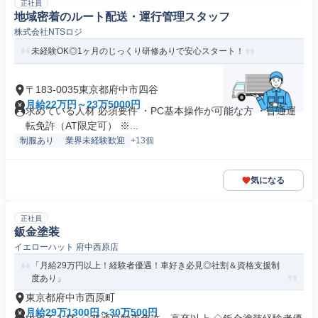
正社員
地域密着のルート配送・運行管理スタッフ
株式会社NTSロジ
未経験OK◎1ヶ月のじっくり研修ありで安心スタート！
〒183-0035東京都府中市四谷
月給22万円～23万5000円
求めている人材 必須要件 ・PC基本操作が可能な方 ・普通運
転免許（AT限定可） ※...
制服あり
業界未経験歓迎
+13個
気になる
正社員
鈑金塗装
イエローハット 府中西原店
「月給29万円以上！経験者優遇！車好き必見◎社割＆資格支援制
度あり」
東京都府中市西原町
月給29万1300円～30万500円