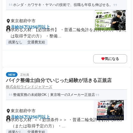
ホンダ・カワサキ・ヤマハの技術で、役職も年収も伸ばせる。
東京都府中市
月給26万3256円以上
求める人材: 【必須条件】 ・普通二輪免許をお持ちの方（また
は取得予定の方） ・整備...
残業なし
交通費支給
気になる
NEW
正社員
バイク整備士|自分でいじった経験が活きる正規店
株式会社ウインドジャマーズ
整備実務の未経験OK｜東京唯一の3メーカー正規店
東京都府中市
月給26万3256円以上
求める人材: ＜＜必須条件＞＞ ・普通二輪免許をお持ちの方
（または取得予定の方） ・...
残業なし
交通費支給