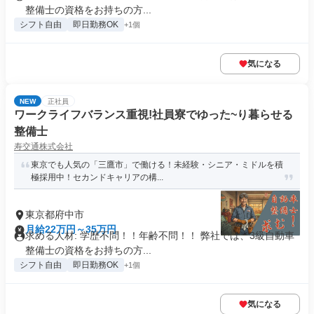
整備士の資格をお持ちの方...
シフト自由
即日勤務OK
+1個
気になる
NEW
正社員
ワークライフバランス重視!社員寮でゆった~り暮らせる
整備士
寿交通株式会社
東京でも人気の「三鷹市」で働ける！未経験・シニア・ミドルを積
極採用中！セカンドキャリアの構...
東京都府中市
月給22万円～35万円
求める人材: 学歴不問！！年齢不問！！ 弊社では、3級自動車
整備士の資格をお持ちの方...
シフト自由
即日勤務OK
+1個
気になる