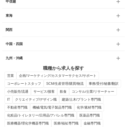
甲信越
東海
関西
中国・四国
九州・沖縄
職種から求人を探す
営業
企画/マーケティング/カスタマーサクセス/サポート
コーポレートスタッフ
SCM/生産管理/購買/物流
事務/受付/秘書/翻訳
小売販売/流通
サービス/接客
飲食
コンサル/士業/リサーチャー
IT
クリエイティブ/デザイン職
建築/土木/プラント専門職
不動産専門職
機械/電気/電子製品専門職
化学/素材専門職
化粧品/トイレタリー/日用品/アパレル専門職
医薬品専門職
医療機器/理化学機器専門職
医療/福祉専門職
金融専門職