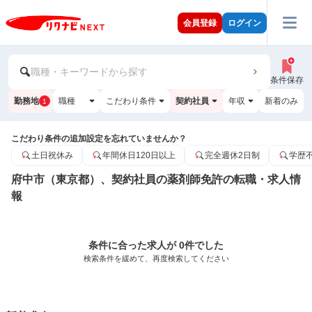
会員登録
ログイン
職種・キーワードから探す
条件保存
勤務地
職種
こだわり条件
契約社員
年収
新着のみ
1
こだわり条件の追加設定を忘れていませんか？
土日祝休み
年間休日120日以上
完全週休2日制
学歴
府中市（東京都）、契約社員の薬剤師免許の転職・求人情
報
条件に合った求人が 0件でした
検索条件を緩めて、再度検索してください