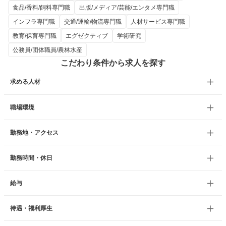
食品/香料/飼料専門職
出版/メディア/芸能/エンタメ専門職
インフラ専門職
交通/運輸/物流専門職
人材サービス専門職
教育/保育専門職
エグゼクティブ
学術研究
公務員/団体職員/農林水産
こだわり条件から求人を探す
求める人材
職場環境
勤務地・アクセス
勤務時間・休日
給与
待遇・福利厚生