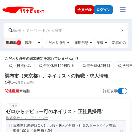
会員登録
ログイン
職種・キーワードから探す
勤務地
職種
こだわり条件
雇用形態
年収
新着のみ
1
こだわり条件の追加設定を忘れていませんか？
土日祝休み
年間休日120日以上
完全週休2日制
学歴
調布市（東京都）、ネイリストの転職・求人情報
1
件
1
〜
1
件目を表示中
関連度順
新着順
詳細表示
正社員
ゼロからデビュー可のネイリスト 正社員採用/
株式会社エヌ・アイ・シー
資格無し未経験OK！／月8～9休／全員正社員スタート✧˖°／有給
消化100％／業界初！JN...