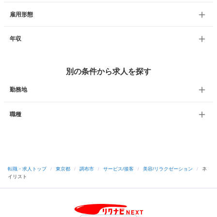
雇用形態
年収
別の条件から求人を探す
勤務地
職種
転職・求人トップ
/
東京都
/
調布市
/
サービス/接客
/
美容/リラクゼーション
/
ネ
イリスト