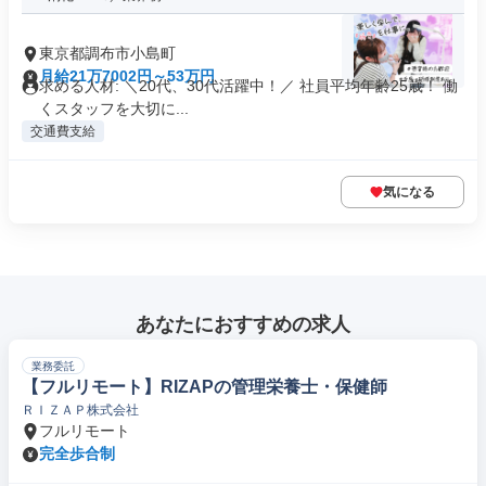
東京都調布市小島町
月給21万7002円～53万円
求める人材: ＼20代、30代活躍中！／ 社員平均年齢25歳！ 働
くスタッフを大切に...
交通費支給
気になる
あなたにおすすめの求人
業務委託
【フルリモート】RIZAPの管理栄養士・保健師
ＲＩＺＡＰ株式会社
フルリモート
完全歩合制