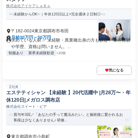
株式会社アイケアＬａＢｏ
未経験からOK✨｜年休120日以上×完全週休２日制◎
〒182-0024東京都調布市布田
月給30万円～50万円
求めている人材 ✅ 未経験・異業種出身の方も歓迎！ 業界経験
や学歴、資格は問いません。...
制服あり
業界未経験歓迎
+20個
気になる
正社員
エステティシャン 【未経験 】20代活躍中 |月28万〜・年
休120日|メガロス調布店
株式会社スイート・ピア
賞与年3回／「あなたの手って魔法みたい」と施術後に驚かれるお
客様は少なくありません♪ 研修...
東京都調布市小島町