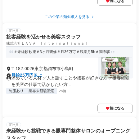
気になる
この企業の類似求人を見る
正社員
接客経験を活かせる美容スタッフ
株式会社ＬＡＶＡ Ｉｎｔｅｒｎａｔｉｏｎａｌ
＃未経験歓迎＃3ヶ月研修＃月36万可＃残業月5h＃調布駅
〒182-0026東京都調布市小島町
月給25万円以上
求めている人材 ✅人と話すことや接客が好きな方 ✅接客経験
を美容の仕事で活かしたい方 ...
制服あり
業界未経験歓迎
+28個
気になる
正社員
未経験から挑戦できる眼専門整体サロンのオープニング
スタッフ