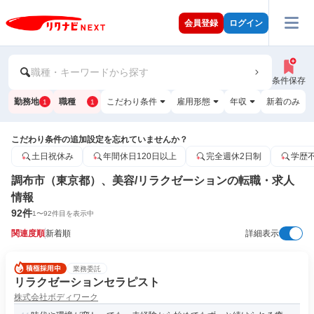
会員登録
ログイン
職種・キーワードから探す
条件保存
勤務地
職種
こだわり条件
雇用形態
年収
新着のみ
1
1
こだわり条件の追加設定を忘れていませんか？
土日祝休み
年間休日120日以上
完全週休2日制
学歴
調布市（東京都）、美容/リラクゼーションの転職・求人
情報
92
件
1
〜
92
件目を表示中
関連度順
新着順
詳細表示
業務委託
リラクゼーションセラピスト
株式会社ボディワーク