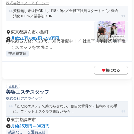
株式会社エヌ・アイ・シー
資格無し未経験OK！／月8～9休／全員正社員スタート✧˖°／有給
消化100％／業界初！JN...
東京都調布市小島町
月給21万7002円～53万円
求める人材: ＼20代、30代活躍中！／ 社員平均年齢25歳！ 働
くスタッフを大切に...
交通費支給
気になる
正社員
美容エステスタッフ
株式会社アスウイッツ
「ただのエステ」で終わらせない。独自の背骨ケア技術をその手
に。フィットネスクラブ併設だから...
東京都調布市
月給25万円～30万円
残業なし
交通費支給