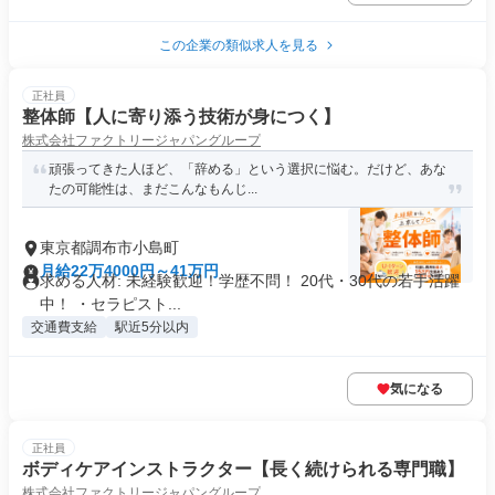
この企業の類似求人を見る
正社員
整体師【人に寄り添う技術が身につく】
株式会社ファクトリージャパングループ
頑張ってきた人ほど、「辞める」という選択に悩む。だけど、あな
たの可能性は、まだこんなもんじ...
東京都調布市小島町
月給22万4000円～41万円
求める人材: 未経験歓迎！学歴不問！ 20代・30代の若手活躍
中！ ・セラピスト...
交通費支給
駅近5分以内
気になる
正社員
ボディケアインストラクター【長く続けられる専門職】
株式会社ファクトリージャパングループ