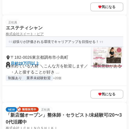
気になる
正社員
エステティシャン
株式会社スイート・ピア
頑張りが評価される環境でキャリアアップを目指せる！
〒182-0026東京都調布市小島町
月給28万円以上
求めている人材 ＼こんな方を歓迎します／ ・成長意欲がある
・人と接することが好き ...
制服あり
業界未経験歓迎
+20個
気になる
NEW
正社員
「新店舗オープン」整体師・セラピスト/未経験可/20〜3
0代活躍中
株式会社ＩＣＨＩＮＯＳＨＩＫＩ