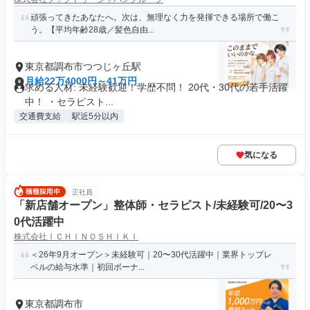
頑張ってきたあなたへ。次は、無理なく力を発揮できる場所で働こ
う。【平均年齢28歳／髪色自由...
東京都調布市つつじヶ丘駅
月給22万4000円～41万円
求める人材: 未経験歓迎！学歴不問！ 20代・30代の若手活躍
中！ ・セラピスト...
交通費支給
駅近5分以内
気になる
正社員
「新店舗オープン」整体師・セラピスト/未経験可/20〜3
0代活躍中
株式会社ＩＣＨＩＮＯＳＨＩＫＩ
＜26年9月オープン＞未経験可｜20〜30代活躍中｜業界トップレ
ベルの給与水準｜初回ボーナ...
東京都調布市