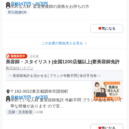
月給24万円～30万円
求める人材: 柔道整復師の資格をお持ちの方
即日勤務OK
気になる
この企業の類似求人を見る
正社員
美容師・スタイリスト|全国1200店舗以上|要美容師免許
株式会社ハクブン
美容師免許を活かせる│ブランク年数不問│休日手当有
〒182-0022東京都調布市国領町
月給30万円～40万円
求めている人材 要美容師免許 年齢不問 ブランクある方も、丁
寧な研修があります ので安...
主婦・主夫歓迎
+12個
気になる