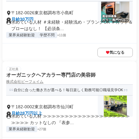
〒182-0026東京都調布市小島町
月給30万円
求めている人材 ＃未経験・経験浅め・ブランクOK ＃カット＆
ブローはなし！ 【必須条...
業界未経験歓迎
学歴不問
+11個
気になる
正社員
オーガニックヘアカラー専門店の美容師
株式会社ビーフェイム
自分に合った働き方が選べる！毎日楽しく勤務可能◎職場見学OK
〒182-0002東京都調布市仙川町
月給28万円以上
求めている人材 ≫≫≫≫≫≫≫≫≫≫≫≫≫≫≫≫≫≫≫≫
≫≫≫≫ カットなしの 『表参...
業界未経験歓迎
+27個