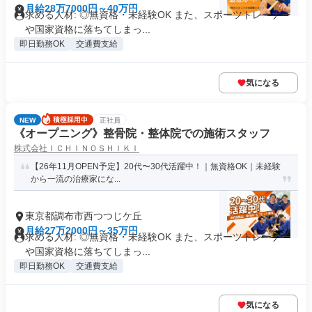
月給28万7000円～40万円
求める人材: ◎無資格・未経験OK また、スポーツトレーナー
や国家資格に落ちてしまっ...
即日勤務OK
交通費支給
気になる
NEW
正社員
《オープニング》整骨院・整体院での施術スタッフ
株式会社ＩＣＨＩＮＯＳＨＩＫＩ
【26年11月OPEN予定】20代〜30代活躍中！｜無資格OK｜未経験
から一流の治療家にな...
東京都調布市西つつじケ丘
月給27万2000円～35万円
求める人材: ◎無資格・未経験OK また、スポーツトレーナー
や国家資格に落ちてしまっ...
即日勤務OK
交通費支給
気になる