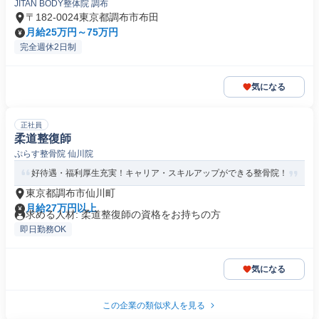
JITAN BODY整体院 調布
〒182-0024東京都調布市布田
月給25万円～75万円
完全週休2日制
気になる
正社員
柔道整復師
ぷらす整骨院 仙川院
好待遇・福利厚生充実！キャリア・スキルアップができる整骨院！
東京都調布市仙川町
月給27万円以上
求める人材: 柔道整復師の資格をお持ちの方
即日勤務OK
気になる
この企業の類似求人を見る