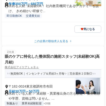
年俸350万円～680万円
求める人材: 未経験OK！ 社内教育機関であるアカデミーを設
け、 きめ細かい研修で...
即日勤務OK
交通費支給
気になる
この企業の類似求人を見る
正社員
眼のケアに特化した整体院の施術スタッフ(未経験OK|高
月給)
株式会社アイケアＬａＢｏ
無資格OK｜インセンティブ＆昇給3ヶ月毎✨｜完全週休２日制◎
〒182-0024東京都調布市布田
月給30万円～50万円
求めている人材 ✅ 未経験・異業種出身の方も歓迎！ 業界経験
や学歴、資格は問いません。...
制服あり
業界未経験歓迎
+20個