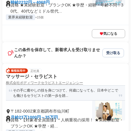
時給2232円～4068円
資格 ★未経験歓迎・ブランクOK ★学歴・経験・年齢不問！3
0代、40代などミドル世代...
業界未経験歓迎
+15個
気になる
この条件を保存して、新着求人を受け取りませ
受け取る
んか？
正社員
マッサージ・セラピスト
株式会社ボディワークセラピストエージェンシー
その手に癒やしの技を身につけて、何歳になっても、日本中どこで
も働けるセラピストの第一歩を踏...
〒182-0002東京都調布市仙川町
月給23万1000円～35万円
資格 *【対象者全員面接】* 人柄重視の採用！ ★未経験歓迎・
ブランクOK ★学歴・経...