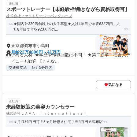
正社員
スポーツトレーナー【未経験枠/働きながら資格取得可】
株式会社ファクトリージャパングループ
★国内外330店舗以上の大手基盤★入社4年目で年収638万円、入
社8年目で年収923万円の...
東京都調布市小島町
月給22万4000円～41万円
求める人材: ★学歴や転職回数は不問！ ★第二新卒・社会人デ
ビューも歓迎 【こんな...
交通費支給
駅近5分以内
気になる
正社員
未経験歓迎の美容カウンセラー
株式会社ＬＡＶＡ Ｉｎｔｅｒｎａｔｉｏｎａｌ
＃月収36万円可＃3ヶ月研修＃住宅手当5万円＃調布駅