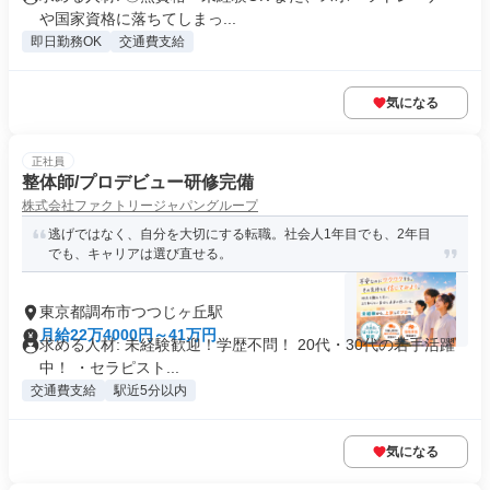
や国家資格に落ちてしまっ...
即日勤務OK
交通費支給
気になる
正社員
整体師/プロデビュー研修完備
株式会社ファクトリージャパングループ
逃げではなく、自分を大切にする転職。社会人1年目でも、2年目
でも、キャリアは選び直せる。
東京都調布市つつじヶ丘駅
月給22万4000円～41万円
求める人材: 未経験歓迎！学歴不問！ 20代・30代の若手活躍
中！ ・セラピスト...
交通費支給
駅近5分以内
気になる