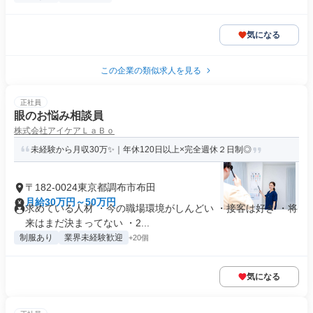
気になる
この企業の類似求人を見る
正社員
眼のお悩み相談員
株式会社アイケアＬａＢｏ
未経験から月収30万✨｜年休120日以上×完全週休２日制◎
〒182-0024東京都調布市布田
月給30万円～50万円
求めている人材 ・今の職場環境がしんどい ・接客は好き ・将
来はまだ決まってない ・2...
制服あり
業界未経験歓迎
+20個
気になる