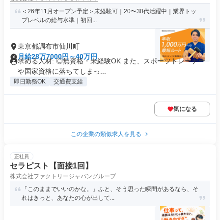
＜26年11月オープン予定＞未経験可｜20〜30代活躍中｜業界トッ
プレベルの給与水準｜初回...
東京都調布市仙川町
月給28万7000円～40万円
求める人材: ◎無資格・未経験OK また、スポーツトレーナー
や国家資格に落ちてしまっ...
即日勤務OK
交通費支給
気になる
この企業の類似求人を見る
正社員
セラピスト【面接1回】
株式会社ファクトリージャパングループ
「このままでいいのかな。」ふと、そう思った瞬間があるなら、そ
れはきっと、あなたの心が出して...