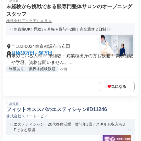
正社員
未経験から挑戦できる眼専門整体サロンのオープニング
スタッフ
株式会社アイケアＬａＢｏ
無資格OK✨昇給3ヶ月毎＋賞与年2回｜完全週休２日制
〒182-0024東京都調布市布田
月給30万円～50万円
求めている人材 ✅ 未経験・異業種出身の方も歓迎！ 業界経験
や学歴、資格は問いません。...
制服あり
業界未経験歓迎
+22個
気になる
正社員
フィットネススパのエスティシャン/ID11246
株式会社スイート・ピア
エステティシャン｜20代多数活躍！賞与年3回／スキルも収入もU
Pできる環境