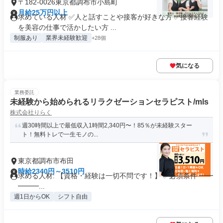
〒182-0026東京都調布市小島町
月給25万円以上
求めている人材 ✅人と話すことや接客が好きな方 ✅接客経験
を美容の仕事で活かしたい方 ...
制服あり
業界未経験歓迎
+28個
気になる
業務委託
未経験から始められるリラクゼーションセラピスト/mls
株式会社りらく
週30時間以上で最低収入1時間2,340円〜！85％が未経験スター
ト！無料トレで一生モノの...
東京都調布市布田
時給2340円～3510円
求める人材: 【資格・経験は一切不問です！】 ✅必須条件 ━━
━━━...
週1日からOK
シフト自由