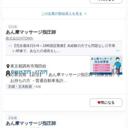
この企業の類似求人を見る
正社員
あん摩マッサージ指圧師
株式会社HITOWA
【完全週休2日×9～18時固定勤務】未経験の方でも問題なし◎手厚
い研修で、あなたの成長をし...
東京都調布市飛田給
月給25万円～27万円
応募資格 【必須】 ・あん摩マッサージ指圧師（国家資格）を
お持ちの方 ・普通自動車免許...
主婦・主夫歓迎
+6個
気になる
正社員
あん摩マッサージ指圧師