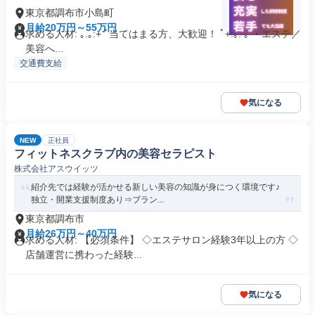
東京都調布市小島町
月給20万円～55万円
求める人材: ｡.｡:+ ﾟ当てはまる方、大歓迎！ ﾟ+:｡. ｡ ・エステ／
美容へ...
交通費支給
気になる
NEW
正社員
フィットネスクラブ内の美容セラピスト
株式会社アスウイッツ
紹介先では経験が活かせる新しい美容の知識が身につく環境です♪
独立・開業支援制度あり⇒ブラン...
東京都調布市
月給26万円～40万円
求める人材: 【必須条件】 ◇エステサロン経験3年以上の方 ◇
店舗運営に携わった経験...
気になる