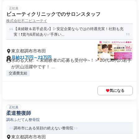
正社員
ビューティクリニックでのサロンスタッフ
株式会社不二ビユーテイ
【未経験＆若手必見♪】▷安定企業ならではの待遇充実！社割も充
実！❗️賞与&昇給あり✅手厚い...
東京都調布市布田
月給21万円～23万円
求める人材: ＜未経験者の応募も受付中~！＞ 20代30代の若手
が沢山活躍中です！ ...
交通費支給
気になる
正社員
柔道整復師
調布ふだてん整骨院
調布市にある笑顔の絶えない整骨院
東京都調布市布田