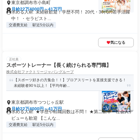
東京都調布市小島町
月給22万4000円～41万円
求める人材: 未経験歓迎！学歴不問！ 20代・30代の若手活躍
中！ ・セラピスト...
交通費支給
駅近5分以内
気になる
正社員
スポーツトレーナー【長く続けられる専門職】
株式会社ファクトリージャパングループ
【スポーツ好きの方集合！！】プロアスリートを直接支援できる！
未経験者90％以上！【平均年齢...
東京都調布市つつじヶ丘駅
月給22万4000円～41万円
求める人材: ★学歴や転職回数は不問！ ★第二新卒・社会人デ
ビューも歓迎 【こんな...
交通費支給
駅近5分以内