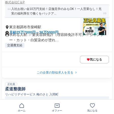
株式会社C＆P
入社お祝い金10万円支給！店舗見学のみもOK！一人営業なし！充
実の福利厚生で働くをバックア...
東京都調布市柴崎駅
月給25万7000円～36万5000円
求める人材: ✅要美容師免許（理容師免許不可） ✅シャンプ
ー・カット・白髪染めが塗れ...
交通費支給
気になる
この企業の類似求人を見る
正社員
柔道整復師
リハビリデイサービス 梅のさと 入間町
複数施設を運営する調布市のデイサービス施設
東京都調布市入間町
ホーム
オファー
気になる
月給23万円以上