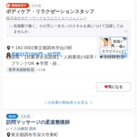
正社員
ボディケア・リラクゼーションスタッフ
株式会社ボディワークセラピストエージェンシー
首都圏で働く。その手に一生モノのスキルを身につけて活躍してみ
ませんか。
〒182-0002東京都調布市仙川町
月給23万1000円～35万円
資格 *【対象者全員面接】* 人柄重視の採用！ ★未経験歓迎・
ブランクOK ★学歴・経...
業界未経験歓迎
+11個
気になる
この企業の類似求人を見る
NEW
正社員
訪問マッサージの柔道整復師
レイス治療院 調布
東京都調布市深大寺東町