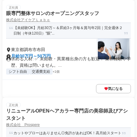
正社員
眼専門整体サロンのオープニングスタッフ
株式会社アイケアＬａｂｏ
【未経験OK】月給30万～＆昇給3ヶ月毎＆賞与年2回｜完全週休２
日制（年休120日）"眼"...
東京都調布市布田
月給30万円～50万円
求める人材: ✅ 未経験・異業種出身の方も歓迎！ 業界経験や学
歴、資格は問いません。...
シフト自由
交通費支給
+1個
気になる
正社員
リニューアルOPENヘアカラー専門店の美容師及びアシ
スタント
株式会社 Prospere
カットやブローはありません◎免許があればOK！高月給スタート