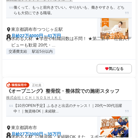
働くって、もっと前向きでいい。やりがいも、働きやすさも、どち
らも大切にできる職場。
東京都調布市つつじヶ丘駅
月給22万4000円～41万円
求める人材: ★学歴や転職回数は不問！ ★第二新卒・社会人デ
ビューも歓迎 20代・...
交通費支給
駅近5分以内
気になる
正社員
《オープニング》整骨院・整体院での施術スタッフ
株式会社ＩＣＨＩＮＯＳＨＩＫＩ
【10月OPEN予定】ふるさと出店のチャンス！｜20代〜30代活躍
中！｜無資格OK｜未経験...
東京都調布市
月給27万2000円～35万円
求める人材: ◎無資格・未経験OK また、スポーツトレーナー