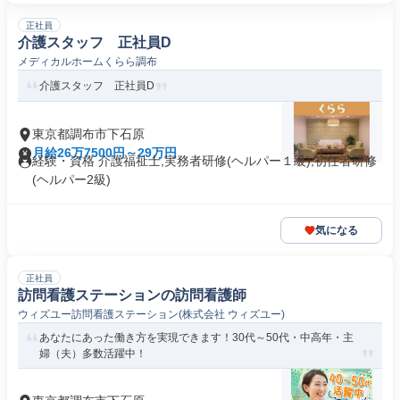
正社員
介護スタッフ 正社員D
メディカルホームくらら調布
介護スタッフ 正社員D
東京都調布市下石原
月給26万7500円～29万円
経験・資格 介護福祉士,実務者研修(ヘルパー１級),初任者研修
(ヘルパー2級)
気になる
正社員
訪問看護ステーションの訪問看護師
ウィズユー訪問看護ステーション(株式会社 ウィズユー)
あなたにあった働き方を実現できます！30代～50代・中高年・主
婦（夫）多数活躍中！