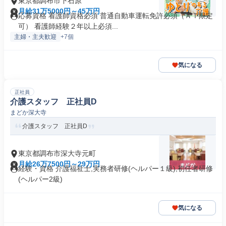
東京都調布市下石原
月給31万5000円～45万円
応募資格 看護師資格必須 普通自動車運転免許必須（ＡＴ限定
可） 看護師経験２年以上必須...
主婦・主夫歓迎
+7個
気になる
正社員
介護スタッフ 正社員D
まどか深大寺
介護スタッフ 正社員D
東京都調布市深大寺元町
月給26万7500円～29万円
経験・資格 介護福祉士,実務者研修(ヘルパー１級),初任者研修
(ヘルパー2級)
気になる