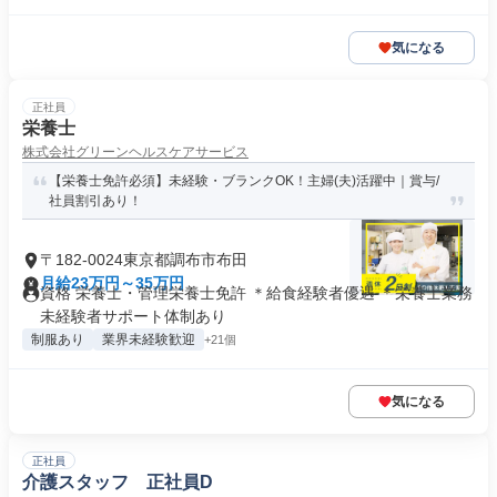
気になる
正社員
栄養士
株式会社グリーンヘルスケアサービス
【栄養士免許必須】未経験・ブランクOK！主婦(夫)活躍中｜賞与/
社員割引あり！
〒182-0024東京都調布市布田
月給23万円～35万円
資格 栄養士・管理栄養士免許 ＊給食経験者優遇 ＊栄養士業務
未経験者サポート体制あり
制服あり
業界未経験歓迎
+21個
気になる
正社員
介護スタッフ 正社員D