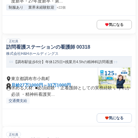
度新卒・27年度新卒・第...
制服あり
業界未経験歓迎
+22個
気になる
正社員
訪問看護ステーションの看護師 00318
株式会社H&Hホールディングス
【調布駅徒歩6分】年休125日×残業月4.5hの精神科訪問看護
東京都調布市小島町
月給27万1000円～33万1000円
求める人材: ■必須経験 ・正看護師としての実務経験 いずれか
必須 ・精神科看護実...
交通費支給
気になる
正社員