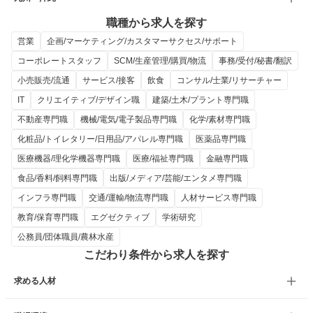
職種から求人を探す
営業
企画/マーケティング/カスタマーサクセス/サポート
コーポレートスタッフ
SCM/生産管理/購買/物流
事務/受付/秘書/翻訳
小売販売/流通
サービス/接客
飲食
コンサル/士業/リサーチャー
IT
クリエイティブ/デザイン職
建築/土木/プラント専門職
不動産専門職
機械/電気/電子製品専門職
化学/素材専門職
化粧品/トイレタリー/日用品/アパレル専門職
医薬品専門職
医療機器/理化学機器専門職
医療/福祉専門職
金融専門職
食品/香料/飼料専門職
出版/メディア/芸能/エンタメ専門職
インフラ専門職
交通/運輸/物流専門職
人材サービス専門職
教育/保育専門職
エグゼクティブ
学術研究
公務員/団体職員/農林水産
こだわり条件から求人を探す
求める人材