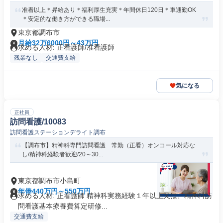
准看以上＊昇給あり＊福利厚生充実＊年間休日120日＊車通勤OK
＊安定的な働き方ができる職場...
東京都調布市
月給32万6000円～43万円
求める人材: 正看護師/准看護師
残業なし
交通費支給
気になる
正社員
訪問看護/10083
訪問看護ステーションデライト調布
【調布市】精神科専門訪問看護 常勤（正看）オンコール対応な
し/精神科経験者歓迎/20～30...
東京都調布市小島町
年俸440万円～550万円
求める人材: 正看護師 精神科実務経験１年以上又は、精神科訪
問看護基本療養費算定研修...
交通費支給