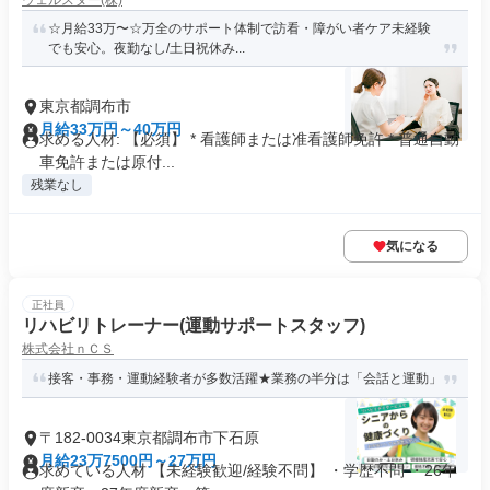
ウェルスター(株)
☆月給33万〜☆万全のサポート体制で訪看・障がい者ケア未経験
でも安心。夜勤なし/土日祝休み...
東京都調布市
月給33万円～40万円
求める人材: 【必須】 * 看護師または准看護師免許 * 普通自動
車免許または原付...
残業なし
気になる
正社員
リハビリトレーナー(運動サポートスタッフ)
株式会社ｎＣＳ
接客・事務・運動経験者が多数活躍★業務の半分は「会話と運動」
〒182-0034東京都調布市下石原
月給23万7500円～27万円
求めている人材 【未経験歓迎/経験不問】 ・学歴不問 ・26年