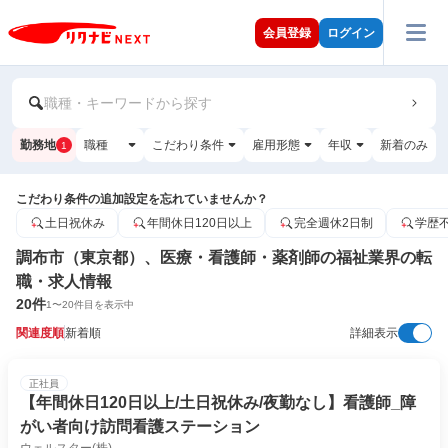
会員登録
ログイン
職種・キーワードから探す
勤務地
職種
こだわり条件
雇用形態
年収
新着のみ
1
こだわり条件の追加設定を忘れていませんか？
土日祝休み
年間休日120日以上
完全週休2日制
学歴
調布市（東京都）、医療・看護師・薬剤師の福祉業界の転
職・求人情報
20
件
1
〜
20
件目を表示中
関連度順
新着順
詳細表示
正社員
【年間休日120日以上/土日祝休み/夜勤なし】看護師_障
がい者向け訪問看護ステーション