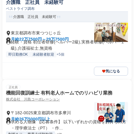
介護職 正社員 未経験可
ベストライフ調布
介護職 正社員 未経験可
東京都調布市東つつじヶ丘
月給22万7500円～29万7500円
経験・資格 初任者研修(ヘルパー2級),実務者研修(ヘルパー１
級),介護福祉士,無資格
即日勤務OK
未経験者歓迎
+5個
気になる
正社員
機能回復訓練士 有料老人ホームでのリハビリ業務
株式会社 川島コーポレーション
〒182-0025東京都調布市多摩川
月給26万5000円以上
求める人物像 【応募条件】 以下いずれかの資格をお持ちの方
・理学療法士（PT） ・作...