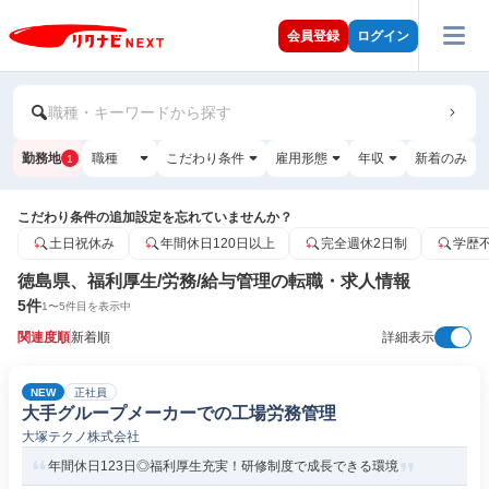
会員登録
ログイン
職種・キーワードから探す
勤務地
職種
こだわり条件
雇用形態
年収
新着のみ
1
こだわり条件の追加設定を忘れていませんか？
土日祝休み
年間休日120日以上
完全週休2日制
学歴
徳島県、福利厚生/労務/給与管理の転職・求人情報
5
件
1
〜
5
件目を表示中
関連度順
新着順
詳細表示
NEW
正社員
大手グループメーカーでの工場労務管理
大塚テクノ株式会社
年間休日123日◎福利厚生充実！研修制度で成長できる環境