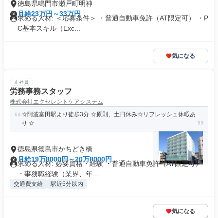
徳島県鳴門市瀬戸町明神
月給23万円～33万円
求める人材: ＜応募条件＞ ・普通自動車免許（AT限定可） ・P
C基本スキル（Exc...
気になる
正社員
労務事務スタッフ
株式会社エクセレントケアシステム
☆阿波富田駅より徒歩3分 ☆原則、土日休み☆リフレッシュ休暇あ
り ☆
徳島県徳島市かちどき橋
月給19万8000円～20万8000円
求める人材: 必要資格・経験 ・普通自動車免許（AT限定可）
・事務職経験（業界、年...
交通費支給
駅近5分以内
気になる