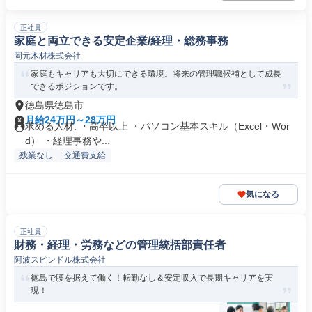
正社員
家庭と両立できる安定企業/経理・総務事務
岡元木材株式会社
家庭もキャリアも大切にできる環境。将来の管理職候補として成長
できるポジションです。
徳島県徳島市
月給24万円～28万円
求める人材: ・高卒以上 ・パソコン基本スキル（Excel・Wor
d） ・経理事務や...
残業なし
交通費支給
気になる
正社員
財務・経理・労務などの管理統括部責任者
阿波スピンドル株式会社
徳島で腰を据えて働く！転勤なし＆安定収入で長期キャリアを実
現！