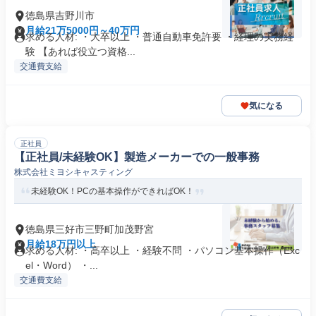
徳島県吉野川市
月給21万5000円～40万円
求める人材: ・大卒以上 ・普通自動車免許要 ・経理の実務経
験 【あれば役立つ資格...
交通費支給
気になる
正社員
【正社員/未経験OK】製造メーカーでの一般事務
株式会社ミヨシキャスティング
未経験OK！PCの基本操作ができればOK！
徳島県三好市三野町加茂野宮
月給18万円以上
求める人材: ・高卒以上 ・経験不問 ・パソコン基本操作（Exc
el・Word） ・...
交通費支給