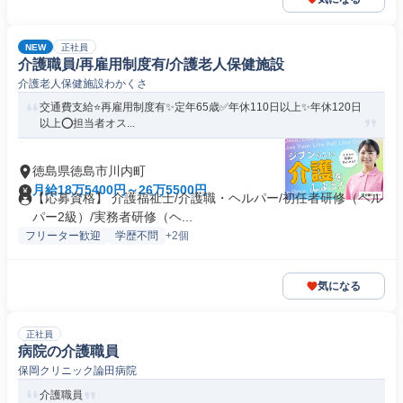
NEW
正社員
介護職員/再雇用制度有/介護老人保健施設
介護老人保健施設わかくさ
交通費支給⭐️再雇用制度有✨定年65歳✅️年休110日以上✨年休120日
以上⭕️担当者オス...
徳島県徳島市川内町
月給18万5400円～26万5500円
【応募資格】 介護福祉士/介護職・ヘルパー/初任者研修（ヘル
パー2級）/実務者研修（ヘ...
フリーター歓迎
学歴不問
+2個
気になる
正社員
病院の介護職員
保岡クリニック論田病院
介護職員