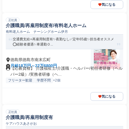
気になる
正社員
介護職員/再雇用制度有/有料老人ホーム
有料老人ホーム ナーシングホーム伊月
交通費支給⭐️再雇用制度有✨夜勤なし✅️定年65歳✨担当者オススメ
⭕️経験者優遇✨車通勤Ｏ...
徳島県徳島市南末広町
月給18万円～22万6800円
【応募資格】 介護福祉士/介護職・ヘルパー/初任者研修（ヘル
パー2級）/実務者研修（ヘ...
フリーター歓迎
学歴不問
+2個
気になる
正社員
介護職員/再雇用制度有
ケアハウスあさがお