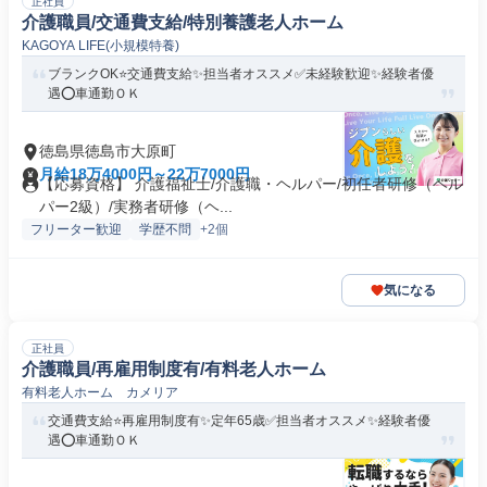
正社員
介護職員/交通費支給/特別養護老人ホーム
KAGOYA LIFE(小規模特養)
ブランクOK⭐️交通費支給✨担当者オススメ✅️未経験歓迎✨経験者優
遇⭕️車通勤ＯＫ
徳島県徳島市大原町
月給18万4000円～22万7000円
【応募資格】 介護福祉士/介護職・ヘルパー/初任者研修（ヘル
パー2級）/実務者研修（ヘ...
フリーター歓迎
学歴不問
+2個
気になる
正社員
介護職員/再雇用制度有/有料老人ホーム
有料老人ホーム カメリア
交通費支給⭐️再雇用制度有✨定年65歳✅️担当者オススメ✨経験者優
遇⭕️車通勤ＯＫ