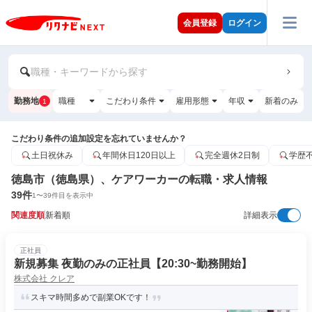
会員登録
ログイン
職種・キーワードから探す
勤務地
職種
こだわり条件
雇用形態
年収
新着のみ
1
こだわり条件の追加設定を忘れていませんか？
土日祝休み
年間休日120日以上
完全週休2日制
学歴
徳島市（徳島県）、ケアワーカーの転職・求人情報
39
件
1
〜
39
件目を表示中
関連度順
新着順
詳細表示
正社員
新規募集 夜勤のみの正社員【20:30~勤務開始】
株式会社 クレア
スキマ時間多めで副業OKです！