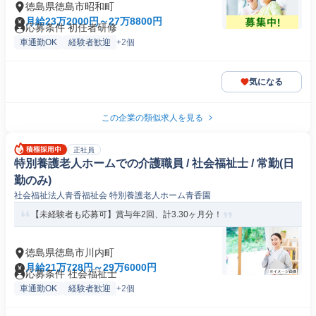
徳島県徳島市昭和町
月給23万2000円～27万8800円
応募条件 初任者研修
車通勤OK
経験者歓迎
+2個
気になる
この企業の類似求人を見る
正社員
特別養護老人ホームでの介護職員 / 社会福祉士 / 常勤(日
勤のみ)
社会福祉法人青香福祉会 特別養護老人ホーム青香園
【未経験者も応募可】賞与年2回、計3.30ヶ月分！
徳島県徳島市川内町
月給21万728円～29万6000円
応募条件 社会福祉士
車通勤OK
経験者歓迎
+2個