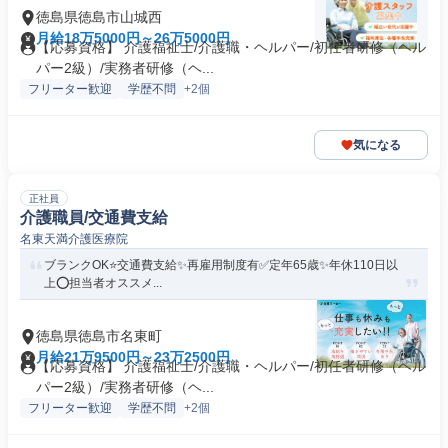
徳島県徳島市山城西
月給18万5000円～26万5000円
【応募資格】 介護福祉士/介護職・ヘルパー/初任者研修（ヘル
パー2級）/実務者研修（ヘ...
フリーター歓迎
学歴不問
+2個
気になる
正社員
介護職員/交通費支給
名東天満介護医療院
ブランクOK⭐️交通費支給✨再雇用制度有✅️定年65歳✨年休110日以
上⭕️担当者オススメ...
徳島県徳島市名東町
月給21万9500円～23万2500円
【応募資格】 介護福祉士/介護職・ヘルパー/初任者研修（ヘル
パー2級）/実務者研修（ヘ...
フリーター歓迎
学歴不問
+2個