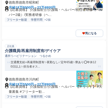
徳島県徳島市昭和町
月給18万8000円～23万4800円
【応募資格】 介護福祉士/介護職・ヘルパー/初任者研修（ヘル
パー2級）/実務者研修（ヘ...
フリーター歓迎
学歴不問
+2個
気になる
正社員
介護職員/再雇用制度有/デイケア
通所リハビリテーション つるかめ
交通費支給⭐️再雇用制度有✨夜勤なし✅️定年65歳✨寮あり⭕️年休12
0日以上✨担当者オス...
徳島県徳島市川内町
月給19万5500円～22万8900円
【応募資格】 介護福祉士/介護職・ヘルパー 【メリット】 #大
量募集 #フリーター歓...
フリーター歓迎
学歴不問
+2個