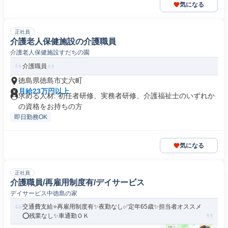
気になる
正社員
介護老人保健施設の介護職員
介護老人保健施設すだちの園
介護職員
徳島県徳島市丈六町
月給23万円以上
求める人材: 初任者研修、実務者研修、介護福祉士のいずれか
の資格をお持ちの方
即日勤務OK
気になる
正社員
介護職員/再雇用制度有/デイサービス
デイサービス中徳島の家
交通費支給⭐️再雇用制度有✨夜勤なし✅️定年65歳✨担当者オススメ
⭕️残業なし✨車通勤ＯＫ