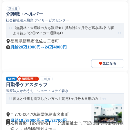
正社員
介護職・ヘルパー
社会福祉法人飛鳥 デイサービスセンター
《無資格・未経験の方も歓迎★》賞与計4ヶ月分と高水準♪佐古駅
より徒歩8分◎マイカー通勤もO...
徳島県徳島市北佐古二番町
月給20万1900円～24万4800円
気になる
NEW
正社員
日勤帯ケアスタッフ
医療法人かわうち ショートステイ春水
育児と仕事を両立したい方へ！賞与3ヶ月分＆日勤のみ！
〒770-0047徳島県徳島市名東町
月給19万8000円～26万2700円
応募資格 【必須資格】 ・介護福祉士 ＼下記に当てはまる方歓
迎／ ・特別養護老人ホー...