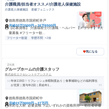
介護職員/担当者オススメ/介護老人保健施設
介護老人保健施設 老健フェニックス
徳島県徳島市国府町井戸
月給20万2000円～26万6500円
【応募資格】 介護福祉士/介護職・ヘルパー 【メリット】 #大
量募集 #フリーター歓...
フリーター歓迎
学歴不問
+2個
気になる
正社員
グループホームの介護スタッフ
株式会社エクセレントケアシステム
年休119日！リフレッシュ休暇制度あり｜食事補助などの福利厚生
が充実｜賞与年2回｜昇給年1...
徳島県徳島市国府町中
月給23万9000円～27万円
求める人材: 必要資格 下記いずれかの資格所持 ・初任者研修