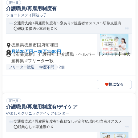
正社員
介護職員/再雇用制度有
ショートステイ阿波っ子
交通費支給⭐️再雇用制度有✨寮あり✅️担当者オススメ✨研修支援有
⭕️経験者優遇✨車通勤ＯＫ
徳島県徳島市国府町和田
月給20万円～26万1500円
【応募資格】 介護福祉士/介護職・ヘルパー 【メリット】 #大
量募集 #フリーター歓...
フリーター歓迎
学歴不問
+2個
気になる
正社員
介護職員/再雇用制度有/デイケア
やましろクリニックデイケアセンター
交通費支給⭐️再雇用制度有✨夜勤なし✅️定年65歳✨担当者オススメ
⭕️残業なし✨車通勤ＯＫ