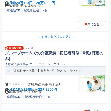
月給20万728円～28万4000円
応募条件 初任者研修
車通勤OK
経験者歓迎
+2個
気になる
この企業の類似求人を見る
正社員
グループホームでの介護職員 / 初任者研修 / 常勤(日勤の
み)
医療法人喜久寿会 グループホーム クローバー
【未経験者も応募可】賞与年3回・計2.80ヶ月分！
〒770-0865徳島県徳島市南末広町
月給18万2300円～22万2800円
応募条件 初任者研修
車通勤OK
有資格者歓迎
+2個
気になる