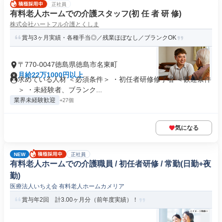
正社員
有料老人ホームでの介護スタッフ(初 任 者 研 修)
株式会社ハートフル介護とくしま
賞与3ヶ月実績・各種手当◎／残業ほぼなし／ブランクOK
〒770-0047徳島県徳島市名東町
月給22万1000円以上
求めている人材 ＜必須条件＞ ・初任者研修修了者 ＜歓迎条件
＞ ・未経験者、ブランク...
業界未経験歓迎
+27個
気になる
NEW
正社員
有料老人ホームでの介護職員 / 初任者研修 / 常勤(日勤+夜
勤)
医療法人いちえ会 有料老人ホームカメリア
賞与年2回 計3.00ヶ月分（前年度実績）！