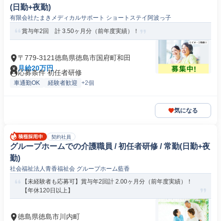
(日勤+夜勤)
有限会社たまきメディカルサポート ショートステイ阿波っ子
賞与年2回 計 3.50ヶ月分（前年度実績）！
〒779-3121徳島県徳島市国府町和田
月給20万円
応募条件 初任者研修
車通勤OK
経験者歓迎
+2個
気になる
契約社員
グループホームでの介護職員 / 初任者研修 / 常勤(日勤+夜
勤)
社会福祉法人青香福祉会 グループホーム藍香
【未経験者も応募可】賞与年2回計 2.00ヶ月分（前年度実績）！
【年休120日以上】
徳島県徳島市川内町