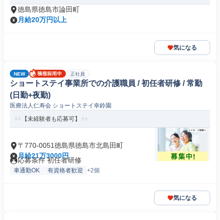
徳島県徳島市論田町
月給20万円以上
気になる
NEW
正社員
ショートステイ事業所での介護職員 / 初任者研修 / 常勤
(日勤+夜勤)
医療法人仁寿会 ショートステイ幸鈴園
【未経験者も応募可】
〒770-0051徳島県徳島市北島田町
月給21万3000円
応募条件 初任者研修
車通勤OK
有資格者歓迎
+2個
気になる