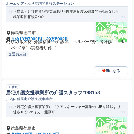
ホームケアべんり堂訪問看護ステーション
《育児・介護休業取得実績あり⭐️再雇用制度65歳まで⭐️残業なし⭐️
就業時間相談OK⭐️》...
徳島県徳島市
月給18万7000円～20万5000円
求める人材: 介護福祉士/介護職・ヘルパー/初任者研修（ヘル
パー2級）/実務者研修（...
交通費支給
気になる
正社員
居宅介護支援事業所の介護スタッフ/198158
川内内科居宅介護支援事業所
《居宅介護支援事業所にてケアマネージャー募集⭐️》JR鮎喰駅より
徒歩10分♪マイカー通勤可...
徳島県徳島市