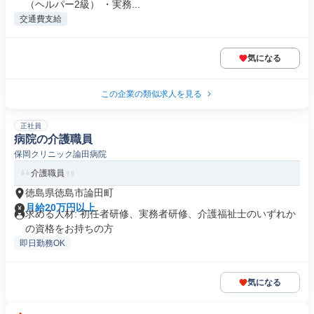
（ヘルパー2級） ・実務...
交通費支給
気になる
この企業の類似求人を見る
正社員
病院の介護職員
保岡クリニック論田病院
介護職員
徳島県徳島市論田町
月給20万円以上
求める人材: 初任者研修、実務者研修、介護福祉士のいずれか
の資格をお持ちの方
即日勤務OK
気になる