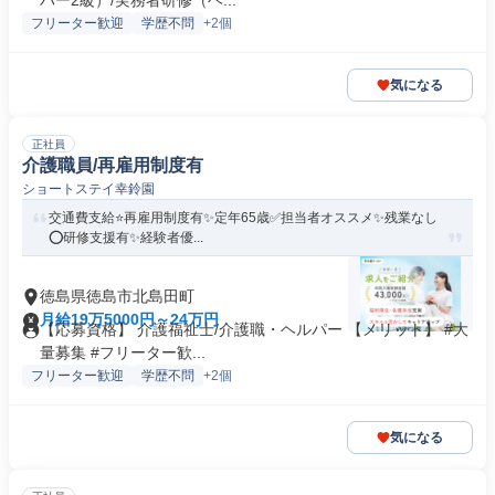
パー2級）/実務者研修（ヘ...
フリーター歓迎
学歴不問
+2個
気になる
正社員
介護職員/再雇用制度有
ショートステイ幸鈴園
交通費支給⭐️再雇用制度有✨定年65歳✅️担当者オススメ✨残業なし
⭕️研修支援有✨経験者優...
徳島県徳島市北島田町
月給19万5000円～24万円
【応募資格】 介護福祉士/介護職・ヘルパー 【メリット】 #大
量募集 #フリーター歓...
フリーター歓迎
学歴不問
+2個
気になる