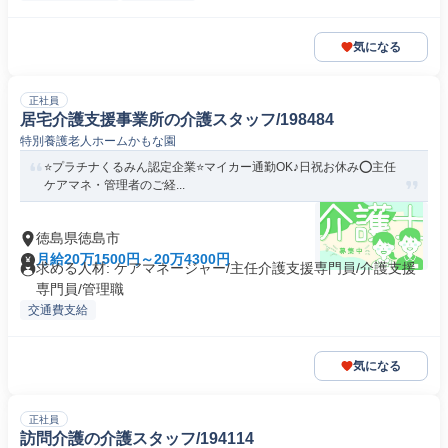
気になる
正社員
居宅介護支援事業所の介護スタッフ/198484
特別養護老人ホームかもな園
⭐️プラチナくるみん認定企業⭐️マイカー通勤OK♪日祝お休み⭕️主任
ケアマネ・管理者のご経...
徳島県徳島市
月給20万1500円～20万4300円
求める人材: ケアマネージャー/主任介護支援専門員/介護支援
専門員/管理職
交通費支給
気になる
正社員
訪問介護の介護スタッフ/194114