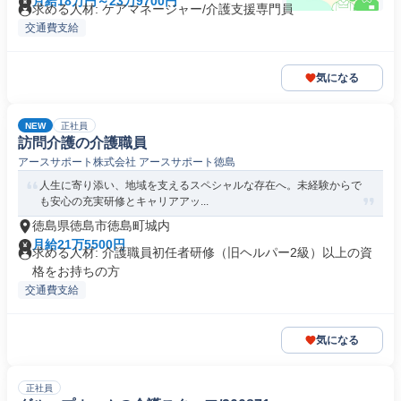
月給18万円～23万9700円
求める人材: ケアマネージャー/介護支援専門員
交通費支給
気になる
NEW
正社員
訪問介護の介護職員
アースサポート株式会社 アースサポート徳島
人生に寄り添い、地域を支えるスペシャルな存在へ。未経験からで
も安心の充実研修とキャリアアッ...
徳島県徳島市徳島町城内
月給21万5500円
求める人材: 介護職員初任者研修（旧ヘルパー2級）以上の資
格をお持ちの方
交通費支給
気になる
正社員