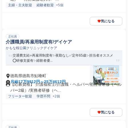
主婦・主夫歓迎
経験者歓迎
+5個
気になる
正社員
介護職員/再雇用制度有/デイケア
かもな桜公園クリニックデイケア
交通費支給⭐️再雇用制度有✨夜勤なし✅️定年65歳✨担当者オススメ
⭕️研修支援有✨経験者優...
徳島県徳島市鮎喰町
月給17万9912円～25万4612円
【応募資格】 介護福祉士/介護職・ヘルパー/初任者研修（ヘル
パー2級）/実務者研修（ヘ...
フリーター歓迎
学歴不問
+2個
気になる
正社員