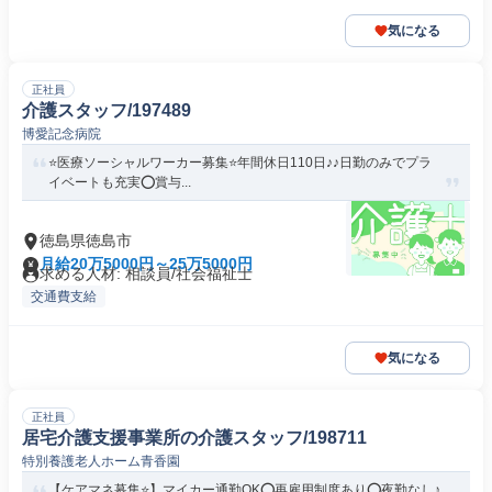
気になる
正社員
介護スタッフ/197489
博愛記念病院
⭐️医療ソーシャルワーカー募集⭐️年間休日110日♪♪日勤のみでプラ
イベートも充実⭕️賞与...
徳島県徳島市
月給20万5000円～25万5000円
求める人材: 相談員/社会福祉士
交通費支給
気になる
正社員
居宅介護支援事業所の介護スタッフ/198711
特別養護老人ホーム青香園
【ケアマネ募集⭐️】マイカー通勤OK⭕️再雇用制度あり⭕️夜勤なし♪