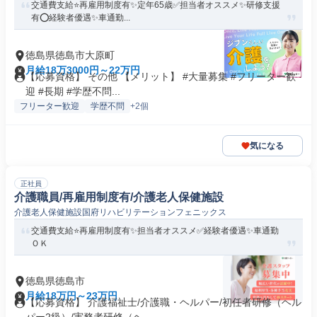
交通費支給⭐️再雇用制度有✨定年65歳✅️担当者オススメ✨研修支援
有⭕️経験者優遇✨車通勤...
徳島県徳島市大原町
月給18万3000円～22万円
【応募資格】 その他 【メリット】 #大量募集 #フリーター歓
迎 #長期 #学歴不問...
フリーター歓迎
学歴不問
+2個
気になる
正社員
介護職員/再雇用制度有/介護老人保健施設
介護老人保健施設国府リハビリテーションフェニックス
交通費支給⭐️再雇用制度有✨担当者オススメ✅️経験者優遇✨車通勤
ＯＫ
徳島県徳島市
月給18万円～23万円
【応募資格】 介護福祉士/介護職・ヘルパー/初任者研修（ヘル