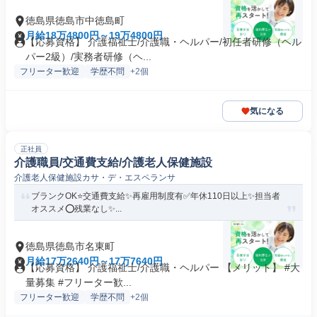
徳島県徳島市中徳島町
月給18万4800円～19万4800円
【応募資格】 介護福祉士/介護職・ヘルパー/初任者研修（ヘル
パー2級）/実務者研修（ヘ...
フリーター歓迎
学歴不問
+2個
気になる
正社員
介護職員/交通費支給/介護老人保健施設
介護老人保健施設カサ・デ・エスペランサ
ブランクOK⭐️交通費支給✨再雇用制度有✅️年休110日以上✨担当者
オススメ⭕️残業なし✨...
徳島県徳島市名東町
月給17万2640円～17万7640円
【応募資格】 介護福祉士/介護職・ヘルパー 【メリット】 #大
量募集 #フリーター歓...
フリーター歓迎
学歴不問
+2個