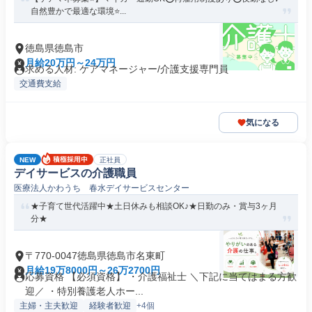
自然豊かで最適な環境⭐...
徳島県徳島市
月給20万円～24万円
求める人材: ケアマネージャー/介護支援専門員
交通費支給
気になる
NEW
正社員
デイサービスの介護職員
医療法人かわうち 春水デイサービスセンター
★子育て世代活躍中★土日休みも相談OK♪★日勤のみ・賞与3ヶ月
分★
〒770-0047徳島県徳島市名東町
月給19万8000円～26万2700円
応募資格 【必須資格】 ・介護福祉士 ＼下記に当てはまる方歓
迎／ ・特別養護老人ホー...
主婦・主夫歓迎
経験者歓迎
+4個