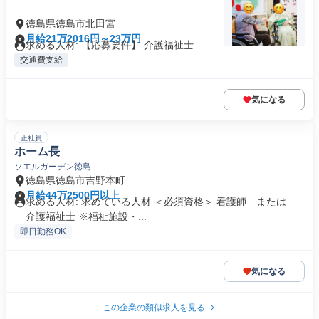
徳島県徳島市北田宮
月給21万2016円～23万円
求める人材: 【応募要件】 介護福祉士
交通費支給
気になる
正社員
ホーム長
ソエルガーデン徳島
徳島県徳島市吉野本町
月給44万2500円以上
求める人材: 求めている人材 ＜必須資格＞ 看護師 または
介護福祉士 ※福祉施設・...
即日勤務OK
気になる
この企業の類似求人を見る