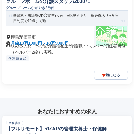
グループホームの介護スタッフ/200871
グループホームかがやき2号館
無資格・未経験OK⭕️賞与3.6ヵ月⭐️託児所あり！単身寮あり⭐️再雇
用制度で70歳まで勤...
徳島県徳島市
月給18万1000円～18万9000円
求める人材: その他/介護福祉士/介護職・ヘルパー/初任者研修
（ヘルパー2級）/実務...
交通費支給
気になる
あなたにおすすめの求人
業務委託
【フルリモート】RIZAPの管理栄養士・保健師