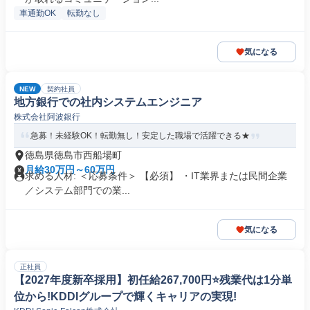
車通勤OK
転勤なし
気になる
NEW
契約社員
地方銀行での社内システムエンジニア
株式会社阿波銀行
急募！未経験OK！転勤無し！安定した職場で活躍できる★
徳島県徳島市西船場町
月給30万円～60万円
求める人材: ＜応募条件＞ 【必須】 ・IT業界または民間企業
／システム部門での業...
気になる
正社員
【2027年度新卒採用】初任給267,700円⭐️残業代は1分単
位から!KDDIグループで輝くキャリアの実現!