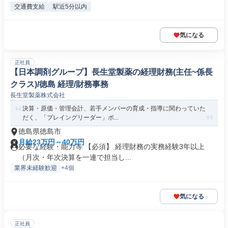
交通費支給
駅近5分以内
気になる
正社員
【日本調剤グループ】長生堂製薬の経理財務(主任~係長
クラス)/徳島 経理/財務事務
長生堂製薬株式会社
決算・原価・管理会計、若手メンバーの育成・指導に関わっていた
だく、「プレイングリーダー」ポ...
徳島県徳島市
月給23万円～40万円
必要な経験・能力等 【必須】 経理財務の実務経験3年以上
（月次・年次決算を一連で担当し...
業界未経験歓迎
+4個
気になる
正社員