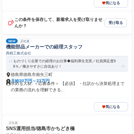
気になる
この条件を保存して、新着求人を受け取りませ
受け取る
んか？
NEW
正社員
機能部品メーカーでの経理スタッフ
西精工株式会社
ものづくり企業での経理のお仕事◆福利厚生充実／社員満足度9
8％／働きやすさに自信あり！
徳島県徳島市南矢三町
月給20万円～23万円
求める人材: ＜応募条件＞ 【必須】 ・仕訳から決算処理まで
の業務の流れを理解できる...
気になる
正社員
SNS運用担当/徳島市かちどき橋