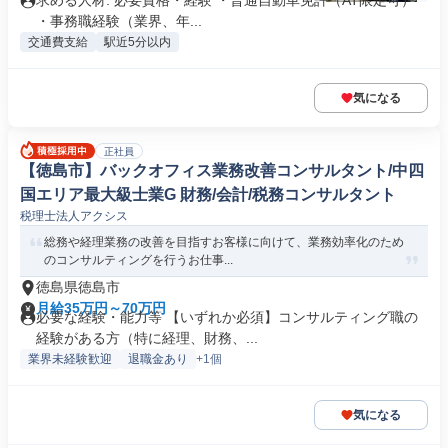
求める人材: 必要資格・経験 ・普通自動車免許（AT限定可）
・事務職経験（業界、年...
交通費支給
駅近5分以内
気になる
正社員
【徳島市】バックオフィス業務改善コンサルタント/中四
国エリア最大級士業G 財務/会計/税務コンサルタント
税理士法人アクシス
総務や経理業務の改善を目指すお客様に向けて、業務効率化のため
のコンサルティングを行うお仕事...
徳島県徳島市
月給35万円～70万円
必要な経験・能力等 【いずれか必須】コンサルティング職の
経験がある方（特に経理、財務、...
業界未経験歓迎
退職金あり
+1個
気になる