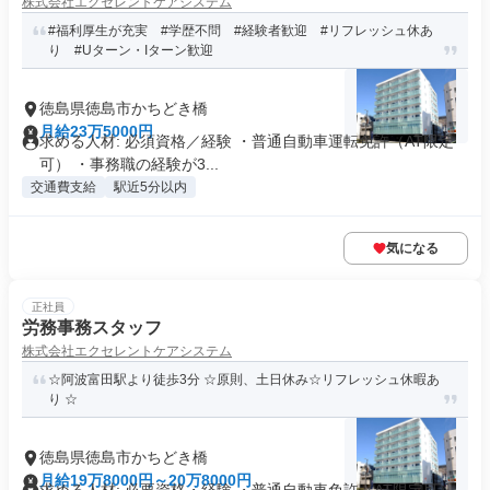
株式会社エクセレントケアシステム
#福利厚生が充実 #学歴不問 #経験者歓迎 #リフレッシュ休あ
り #Uターン・Iターン歓迎
徳島県徳島市かちどき橋
月給23万5000円
求める人材: 必須資格／経験 ・普通自動車運転免許（AT限定
可） ・事務職の経験が3...
交通費支給
駅近5分以内
気になる
正社員
労務事務スタッフ
株式会社エクセレントケアシステム
☆阿波富田駅より徒歩3分 ☆原則、土日休み☆リフレッシュ休暇あ
り ☆
徳島県徳島市かちどき橋
月給19万8000円～20万8000円