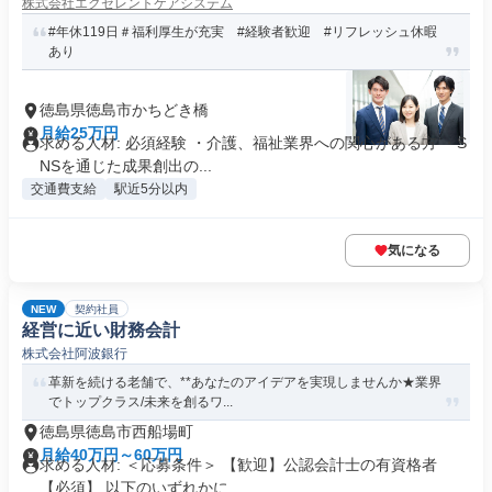
株式会社エクセレントケアシステム
#年休119日＃福利厚生が充実 #経験者歓迎 #リフレッシュ休暇
あり
徳島県徳島市かちどき橋
月給25万円
求める人材: 必須経験 ・介護、福祉業界への関心がある方 ・S
NSを通じた成果創出の...
交通費支給
駅近5分以内
気になる
NEW
契約社員
経営に近い財務会計
株式会社阿波銀行
革新を続ける老舗で、**あなたのアイデアを実現しませんか★業界
でトップクラス/未来を創るワ...
徳島県徳島市西船場町
月給40万円～60万円
求める人材: ＜応募条件＞ 【歓迎】公認会計士の有資格者
【必須】 以下のいずれかに...