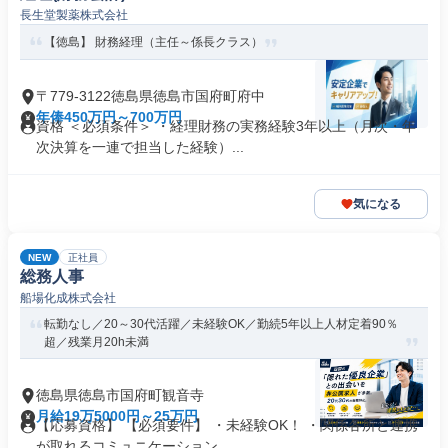
長生堂製薬株式会社
【徳島】 財務経理（主任～係長クラス）
〒779-3122徳島県徳島市国府町府中
年俸450万円～700万円
資格 ＜必須条件＞ ・経理財務の実務経験3年以上（月次・年
次決算を一連で担当した経験）...
気になる
NEW
正社員
総務人事
船場化成株式会社
転勤なし／20～30代活躍／未経験OK／勤続5年以上人材定着90％
超／残業月20h未満
徳島県徳島市国府町観音寺
月給19万5000円～25万円
【応募資格】 【必須要件】 ・未経験OK！ ・関係各所と連携
が取れるコミュニケーション...