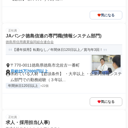
気になる
正社員
JAバンク徳島信連の専門職(情報システム部門)
徳島県信用農業協同組合連合会
【通年採用】転勤なし／年間休日120日以上／賞与年3回！
〒770-0011徳島県徳島市北佐古一番町
月給25万7000円以上
求めている人材 【必須条件】 ・大卒以上 ・企業内情報システ
ム部門での勤務経験（３年以...
年間休日120日以上
+22個
気になる
正社員
求人・採用担当(人事)