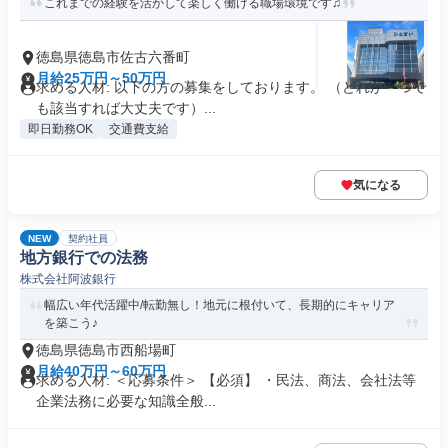
これまでの経験を活かして楽しく働ける職場環境です♫
徳島県徳島市佐古六番町
月給25万円～50万円
求める人材: 以下の方の募集をしております。 （どれか一つで
も該当すれば大丈夫です）...
即日勤務OK
交通費支給
気になる
NEW
契約社員
地方銀行での法務
株式会社阿波銀行
幅広い年代活躍中/転勤無し！地元に根付いて、長期的にキャリア
を築こう♪
徳島県徳島市西船場町
月給40万円～60万円
求める人材: ＜応募条件＞ 【必須】 ・民法、商法、会社法等
企業法務に必要な知識全般...