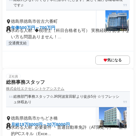
です♫
徳島県徳島市佐古六番町
年俸500万円～700万円
求める人材: ◆税理士（科目合格者も可） 実務経験があまりな
い方も問題ありません！...
交通費支給
気になる
正社員
総務事務スタッフ
株式会社エクセレントケアシステム
総務部門事務スタッフ☆JR阿波富田駅より徒歩5分 ☆リフレッシ
ュ休暇あり
徳島県徳島市かちどき橋
月給19万8000円～20万8000円
求める人材: 必要要件 ・普通自動車免許（AT限定可） ・基本
的PCスキル（Exce...