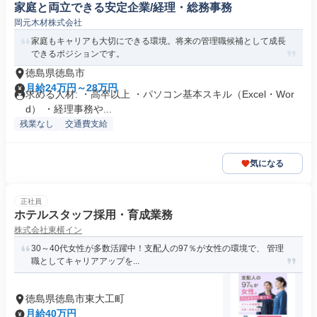
家庭と両立できる安定企業/経理・総務事務
岡元木材株式会社
家庭もキャリアも大切にできる環境。将来の管理職候補として成長
できるポジションです。
徳島県徳島市
月給24万円～28万円
求める人材: ・高卒以上 ・パソコン基本スキル（Excel・Wor
d） ・経理事務や...
残業なし
交通費支給
気になる
正社員
ホテルスタッフ採用・育成業務
株式会社東横イン
30～40代女性が多数活躍中！支配人の97％が女性の環境で、 管理
職としてキャリアアップを...
徳島県徳島市東大工町
月給40万円