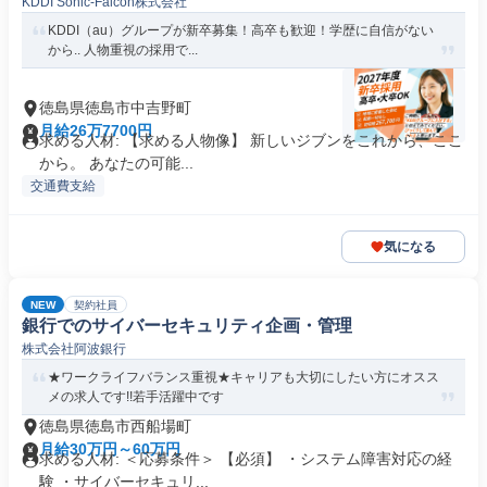
KDDI Sonic-Falcon株式会社
KDDI（au）グループが新卒募集！高卒も歓迎！学歴に自信がない
から.. 人物重視の採用で...
徳島県徳島市中吉野町
月給26万7700円
求める人材: 【求める人物像】 新しいジブンをこれから、ここ
から。 あなたの可能...
交通費支給
気になる
NEW
契約社員
銀行でのサイバーセキュリティ企画・管理
株式会社阿波銀行
★ワークライフバランス重視★キャリアも大切にしたい方にオスス
メの求人です!!若手活躍中です
徳島県徳島市西船場町
月給30万円～60万円
求める人材: ＜応募条件＞ 【必須】 ・システム障害対応の経
験 ・サイバーセキュリ...