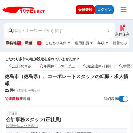
会員登録
ログイン
職種・キーワードから探す
条件保存
勤務地
職種
こだわり条件
雇用形態
年収
新着のみ
1
1
こだわり条件の追加設定を忘れていませんか？
土日祝休み
年間休日120日以上
完全週休2日制
学歴
徳島市（徳島県）、コーポレートスタッフの転職・求人情
報
22
件
1
〜
22
件目を表示中
関連度順
新着順
詳細表示
正社員
会計事務スタッフ(正社員)
税理士法人ひとざい