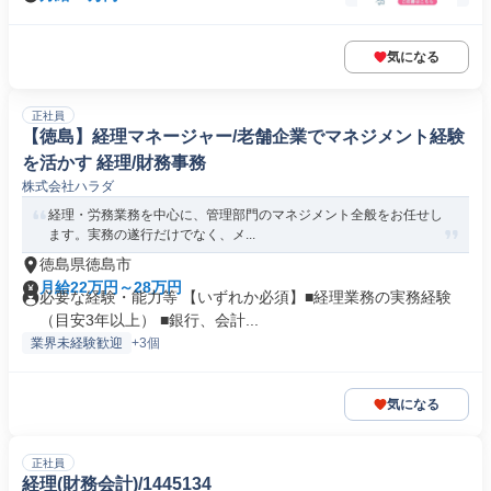
気になる
正社員
【徳島】経理マネージャー/老舗企業でマネジメント経験
を活かす 経理/財務事務
株式会社ハラダ
経理・労務業務を中心に、管理部門のマネジメント全般をお任せし
ます。実務の遂行だけでなく、メ...
徳島県徳島市
月給22万円～28万円
必要な経験・能力等 【いずれか必須】■経理業務の実務経験
（目安3年以上） ■銀行、会計...
業界未経験歓迎
+3個
気になる
正社員
経理(財務会計)/1445134