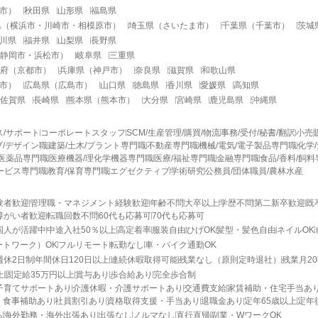
市
）
秋田県
山形県
福島県
県
（
横浜市
・
川崎市
・
相模原市
）
埼玉県
（
さいたま市
）
千葉県
（
千葉市
）
茨城
川県
福井県
山梨県
長野県
静岡市
・
浜松市
）
岐阜県
三重県
府
（
京都市
）
兵庫県
（
神戸市
）
奈良県
滋賀県
和歌山県
市
）
広島県
（
広島市
）
山口県
徳島県
香川県
愛媛県
高知県
佐賀県
長崎県
熊本県
（
熊本市
）
大分県
宮崎県
鹿児島県
沖縄県
ス/サポート
コーポレートスタッフ
SCM/生産管理/購買/物流
事務/受付/秘書/翻訳
小売
/デザイン職
建築/土木/プラント専門職
不動産専門職
機械/電気/電子製品専門職
化学
医薬品専門職
医療機器/理化学機器専門職
医療/福祉専門職
金融専門職
食品/香料/飼
ービス専門職
教育/保育専門職
エグゼクティブ
学術研究
公務員/団体職員/農林水産
験者歓迎
管理職・マネジメント経験歓迎
年齢不問
大卒以上
学歴不問
第二新卒歓迎
既
障がい者歓迎
転職回数不問
60代も応募可
70代も応募可
国人が活躍中
中途入社50％以上
高定着率
服装自由
ひげOK
髪型・髪色自由
ネイルOK
ートワーク）OK
フルリモート
転勤なし
車・バイク通勤OK
週休2日制
年間休日120日以上
連続休暇取得可能
残業なし（原則定時退社）
残業月2
上
固定給35万円以上
賞与あり
歩合給あり
完全歩合制
子育てサポートあり
介護休暇・介護サポートあり
交通費支給
家賃補助・住宅手当あ
・食事補助あり
社員割引あり
資格取得支援・手当あり
退職金あり
定年65歳以上
定年
る
海外勤務・海外出張あり
出張なし
ノルマなし
直行直帰
副業・WワークOK