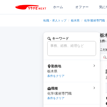
ホーム
オファー
気に
転職・求人トップ
/
栃木県
/
化学/素材専門職
栃
キーワード
1
件
1
こだ
勤務地
栃木県
条件をクリア
職種
化学/素材専門職
条件をクリア