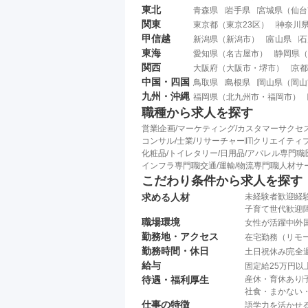
東北
青森県
岩手県
宮城県
（
仙台
関東
東京都
（
東京23区
）
神奈川
甲信越
新潟県
（
新潟市
）
富山県
石
東海
愛知県
（
名古屋市
）
静岡県
（
関西
大阪府
（
大阪市
・
堺市
）
京都
中国・四国
鳥取県
島根県
岡山県
（
岡山
九州・沖縄
福岡県
（
北九州市
・
福岡市
）
職種から求人を探す
営業
企画/マーケティング/カスタマーサクセ
コンサル/士業/リサーチャー
IT
クリエイティブ
化粧品/トイレタリー/日用品/アパレル専門職
インフラ専門職
交通/運輸/物流専門職
人材サ
こだわり条件から求人を探す
求める人材
未経験者歓迎
経
子育て世代歓迎
職場環境
女性が活躍中
外
勤務地・アクセス
在宅勤務（リモ
勤務時間・休日
土日祝休み
完全
給与
固定給25万円以
待遇・福利厚生
産休・育休あり
社食・まかない
仕事の特徴
語学力を活かせ