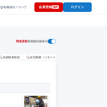
会員登録
ログイン
転職成功ノウハウ
無料
関連度順
新着順
詳細表示
未経験者歓迎
在宅勤務（リモートワーク）OK
家賃補助・住宅手当