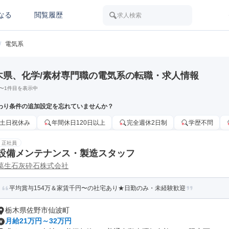
なる
閲覧履歴
求人検索
/
電気系
木県、化学/素材専門職の電気系の転職・求人情報
〜
1
件目を表示中
わり条件の追加設定を忘れていませんか？
土日祝休み
年間休日120日以上
完全週休2日制
学歴不問
正社員
設備メンテナンス・製造スタッフ
葛生石灰砕石株式会社
平均賞与154万＆家賃千円〜の社宅あり★日勤のみ・未経験歓迎
栃木県佐野市仙波町
月給21万円～32万円