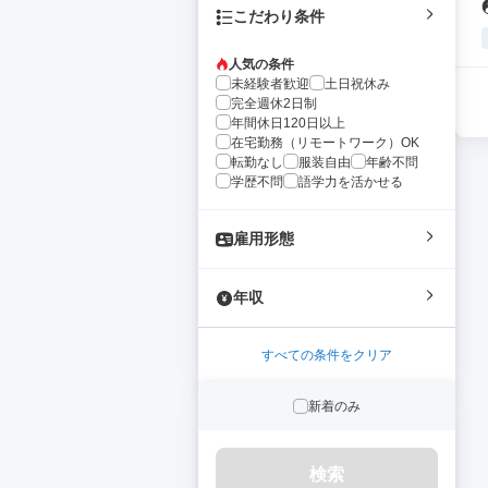
こだわり条件
人気の条件
未経験者歓迎
土日祝休み
完全週休2日制
年間休日120日以上
在宅勤務（リモートワーク）OK
転勤なし
服装自由
年齢不問
学歴不問
語学力を活かせる
雇用形態
年収
すべての条件をクリア
新着のみ
検索