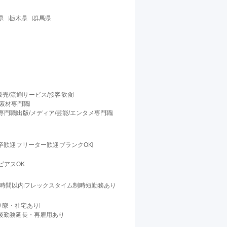
県
栃木県
群馬県
販売/流通
サービス/接客
飲食
/素材専門職
料専門職
出版/メディア/芸能/エンタメ専門職
卒歓迎
フリーター歓迎
ブランクOK
ピアスOK
0時間以内
フレックスタイム制
時短勤務あり
り
寮・社宅あり
後勤務延長・再雇用あり