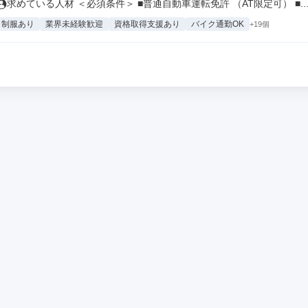
求めている人材 ＜必須条件＞ ■普通自動車運転免許 （AT限定可） ■..
制服あり
業界未経験歓迎
資格取得支援あり
バイク通勤OK
+19個