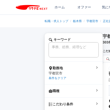
ホーム
オファー
気に
転職・求人トップ
/
栃木県
/
宇都宮市
/
正社
宇
キーワード
303
こだ
勤務地
宇都宮市
条件をクリア
職種
こだわり条件