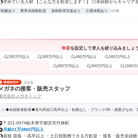
求めている人材 【こんな方を歓迎します！】 ◎未経験からキャリアを築
制服あり
業界未経験歓迎
資格取得支援あり
介護休暇あり
+27個
年収
を設定して求人を絞り込みましょ
200万円以上
300万円以上
400万円以上
500万円以上
800万円以上
900万円以上
1000
正社員
メガネの接客・販売スタッフ
株式会社メガネトップ
◆未経験者歓迎◆賞与昇給◎高卒以上・転勤なし・ブランクOK・残業少なめ・業
〒321-0974栃木県宇都宮市竹林町
月給21万4882円以上
資格 資格 ・高卒以上 ・土日祝勤務できる方歓迎 ・接客・販売未経験者.