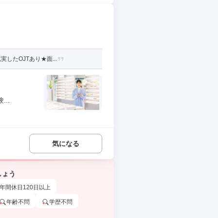
したOJTあり★面...
..
気になる
しょう
年間休日120日以上
年齢不問
学歴不問