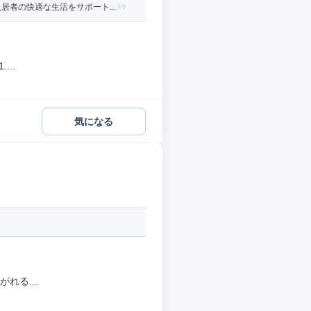
者の快適な生活をサポート...
..
気になる
れる...