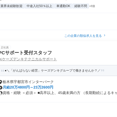
業界未経験歓迎
中途入社50％以上
車通勤OK
経験不問
+8個
この企業の類似求人を見る
正社員
PCサポート受付スタッフ
㈱ケーズデンキテクニカルサポート
●＼「がんばらない経営」ケーズデンキグループで働きませんか？／
栃木県宇都宮市インターパーク
月給20万4800円～23万2600円
資格・経験 ＜必須＞ ■高卒以上、45歳未満の方 （長期勤続によるキャ.