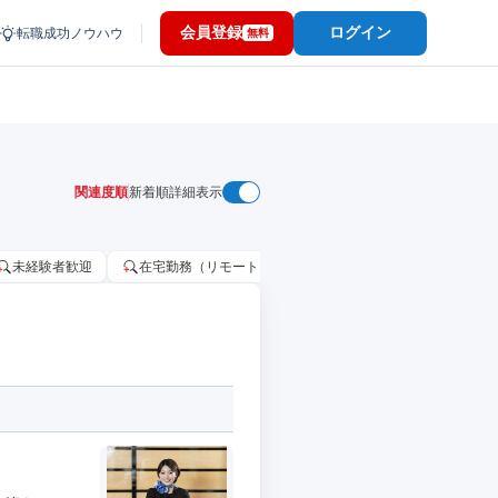
会員登録
ログイン
転職成功ノウハウ
無料
関連度順
新着順
詳細表示
未経験者歓迎
在宅勤務（リモートワーク）OK
家賃補助・住宅手当