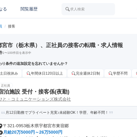
なる
閲覧履歴
求人検索
員
/
接客
都宮市（栃木県）、正社員の接客の転職・求人情報
件
1
〜
100
件目を表示中
わり条件の追加設定を忘れていませんか？
土日祝休み
年間休日120日以上
完全週休2日制
学歴不問
正社員
宿泊施設 受付・接客係(夜勤)
ひと・コミュニケーションズ株式会社
月12日勤務でプライベート充実♪未経験OK！学歴、年齢不問！
〒321-0953栃木県宇都宮市東宿郷
月給20万5000円～26万5000円