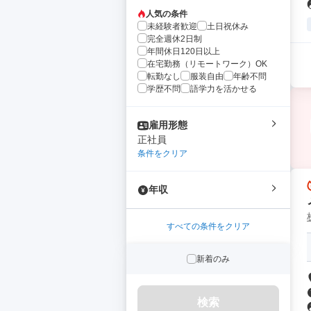
人気の条件
未経験者歓迎
土日祝休み
完全週休2日制
年間休日120日以上
在宅勤務（リモートワーク）OK
転勤なし
服装自由
年齢不問
学歴不問
語学力を活かせる
雇用形態
正社員
条件をクリア
年収
すべての条件をクリア
新着のみ
検索