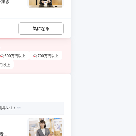
き...
気になる
う
600万円以上
700万円以上
万円以上
界No1！
..