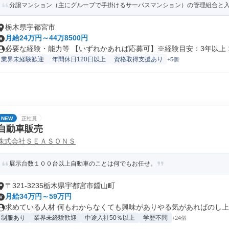
分譲マンション（主にグループで手掛けるサーパスマンション）の管理組合と入居
栃木県宇都宮市
月給24万円～44万8500円
必要な経験・能力等 【いずれかあれば応募可】※経験目安：3年以上 1..
業界未経験歓迎
年間休日120日以上
資格取得支援あり
+5個
NEW
正社員
自動車販売
株式会社ＳＥＡＳＯＮＳ
展示台数１００台以上自動車のことは何でもお任せ。
〒321-3235栃木県宇都宮市鐺山町
月給34万円～59万円
求めている人材 何もわからなくても興味がありやる気があればのし上が
制服あり
業界未経験歓迎
中途入社50％以上
学歴不問
+24個