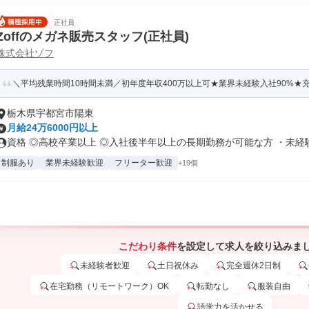
正社員
Zoffのメガネ販売スタッフ(正社員)
株式会社ゾフ
＼平均残業時間10時間未満／初年度年収400万以上可★業界未経験入社90%★充実
栃木県宇都宮市陽東
月給24万6000円以上
資格 ◎高校卒業以上 ◎入社後半年以上の長期勤務が可能な方 ・未経験.
制服あり
業界未経験歓迎
フリーター歓迎
+19個
こだわり条件
を設定して求人を絞り込みま
未経験者歓迎
土日祝休み
完全週休2日制
在宅勤務（リモートワーク）OK
転勤なし
服装自由
語学力を活かせる