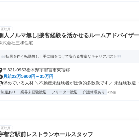
正社員
個人ノルマ無し|接客経験を活かせるルームアドバイザ
株式会社三和住宅
転居を伴う転勤無し！手に職をつけて安心＆豊富なキャリアパス✨
〒321-0953栃木県宇都宮市東宿郷
月給22万5600円～35万円
求めている人材 ＼不動産未経験者が圧倒的多数派です／ 未経験歓迎・第
制服あり
業界未経験歓迎
フリーター歓迎
介護休暇あり
+15個
正社員
宇都宮駅前レストランホールスタッフ