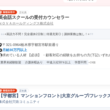
正社員
英会話スクールの受付カウンセラー
ＮＯＶＡホールディングス株式会社
⭐英語力不問！完全週休2日制｜待遇充実◎｜講師業務は無し！⭐
〒321-0964栃木県宇都宮市駅前通り
月給30万円以上
求めている人材 【必須】 ・顧客対応の経験をお持ちの方(下記いずれか必
業界未経験歓迎
介護休暇あり
中途入社50％以上
学歴不問
+19個
正社員
【宇都宮】マンションフロント|大京グループ/フレックス
株式会社穴吹コミュニティ
動産プロパティマネージャー