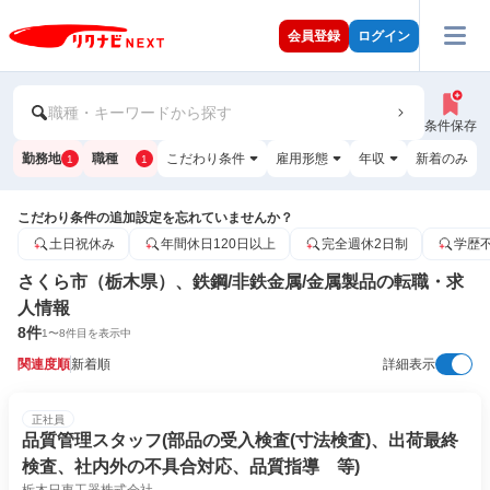
会員登録
ログイン
職種・キーワードから探す
条件保存
勤務地
職種
こだわり条件
雇用形態
年収
新着のみ
1
1
こだわり条件の追加設定を忘れていませんか？
土日祝休み
年間休日120日以上
完全週休2日制
学歴
さくら市（栃木県）、鉄鋼/非鉄金属/金属製品の転職・求
人情報
8
件
1
〜
8
件目を表示中
関連度順
新着順
詳細表示
正社員
品質管理スタッフ(部品の受入検査(寸法検査)、出荷最終
検査、社内外の不具合対応、品質指導 等)