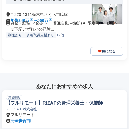
〒329-1311栃木県さくら市氏家
年俸240万円～500万円
資格・経験 ＜必須＞ ・普通自動車免許(AT限定可) ＜歓迎＞
※下記いずれかの経験...
制服あり
資格取得支援あり
+7個
気になる
あなたにおすすめの求人
業務委託
【フルリモート】RIZAPの管理栄養士・保健師
ＲＩＺＡＰ株式会社
フルリモート
完全歩合制