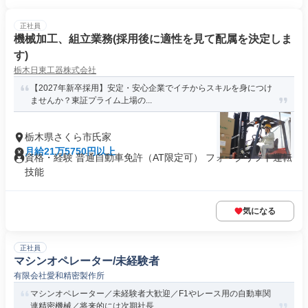
正社員
機械加工、組立業務(採用後に適性を見て配属を決定しま
す)
栃木日東工器株式会社
【2027年新卒採用】安定・安心企業でイチからスキルを身につけ
ませんか？東証プライム上場の...
栃木県さくら市氏家
月給21万5750円以上
資格・経験 普通自動車免許（AT限定可） フォークリフト運転
技能
気になる
正社員
マシンオペレーター/未経験者
有限会社愛和精密製作所
マシンオペレーター／未経験者大歓迎／F1やレース用の自動車関
連精密機械／将来的には次期社長...