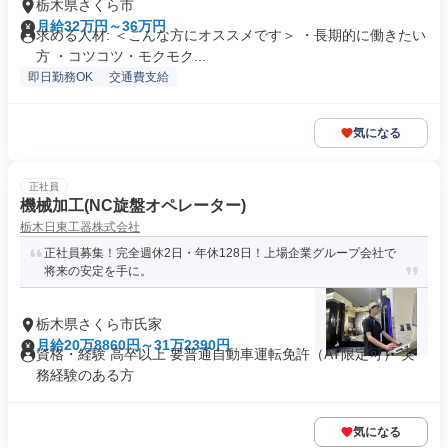
栃木県さくら市
月給32万円～36万円
求める人材: ＜こんな方にオススメです＞ ・長期的に働きたい
方 ・コツコツ・モクモク...
即日勤務OK
交通費支給
気になる
正社員
機械加工(NC旋盤オペレーター)
栃木日東工器株式会社
正社員募集！完全週休2日・年休128日！上場企業グループ会社で
将来の安定を手に。
栃木県さくら市氏家
月給20万8860円～31万2390円
資格・経験 高卒以上 要普通自動車運転免許（AT限定可） 実
務経験のある方
気になる