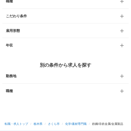
職種
こだわり条件
雇用形態
年収
別の条件から求人を探す
勤務地
職種
転職・求人トップ
/
栃木県
/
さくら市
/
化学/素材専門職
/
鉄鋼/非鉄金属/金属製品