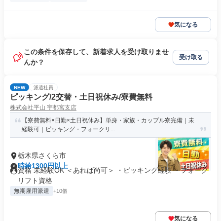
気になる
この条件を保存して、新着求人を受け取りませ
受け取る
んか？
NEW
派遣社員
ピッキング/2交替・土日祝休み/寮費無料
株式会社平山 宇都宮支店
【寮費無料×日勤×土日祝休み】単身・家族・カップル寮完備｜未
経験可｜ピッキング・フォークリ...
栃木県さくら市
時給1300円以上
資格 未経験OK ＜あれば尚可＞ ・ピッキング経験 ・フォーク
リフト資格
無期雇用派遣
+10個
気になる