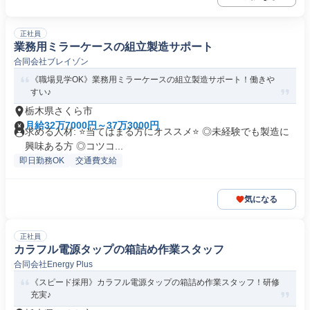
正社員
業務用ミラーケースの組立製造サポート
合同会社ブレイゾン
《職場見学OK》業務用ミラーケースの組立製造サポート！働きや
すい♪
栃木県さくら市
月給32万7000円～37万3000円
求める人材: ⭐️当てはまる方にオススメ⭐️ ◎未経験でも製造に
興味ある方 ◎コツコ...
即日勤務OK
交通費支給
気になる
正社員
カラフル電源タップの箱詰め作業スタッフ
合同会社Energy Plus
《スピード採用》カラフル電源タップの箱詰め作業スタッフ！研修
充実♪