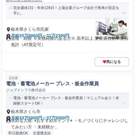
栃木日東工器株式会社
完全週休2日・年休128日！上場企業グループ会社で将来の安定を
手に。
栃木県さくら市氏家
月給20万8860円～31万2390円
資格・経験 ※実務経験のある方※ 高卒以上 要普通自動車運転
免許（AT限定可）
気になる
正社員
電池・蓄電池メーカー プレス・板金作業員
ジョブインフラ株式会社
電池・蓄電池メーカー プレス・板金作業員！マニュアルあり！未
経験スタートOK！
栃木県さくら市
月給33万5000円～37万5000円
求める人材: ◉おすすめポイント◉ ・モノづくりにチャレンジし
てみたい方 ・未経験か...
即日勤務OK
交通費支給