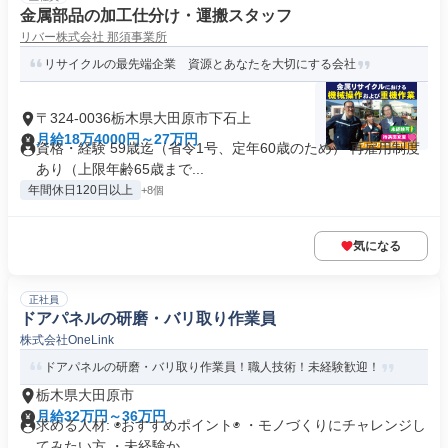
金属部品の加工仕分け・運搬スタッフ
リバー株式会社 那須事業所
リサイクルの最先端企業 資源とあなたを大切にする会社
〒324-0036栃木県大田原市下石上
月給18万4000円～27万円
資格・経験 59歳迄（省令1号、定年60歳のため） 再雇用制度
あり（上限年齢65歳まで...
年間休日120日以上
+8個
気になる
正社員
ドアパネルの研磨・バリ取り作業員
株式会社OneLink
ドアパネルの研磨・バリ取り作業員！職人技術！未経験歓迎！
栃木県大田原市
月給32万円～36万円
求める人材: ◉おすすめポイント◉ ・モノづくりにチャレンジし
てみたい方 ・未経験か...