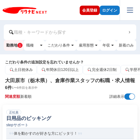
会員登録
ログイン
職種・キーワードから探す
勤務地
職種
こだわり条件
雇用形態
年収
新着のみ
1
こだわり条件の追加設定を忘れていませんか？
土日祝休み
年間休日120日以上
完全週休2日制
学歴
大田原市（栃木県）、倉庫作業スタッフの転職・求人情報
6
件
1
〜
6
件目を表示中
関連度順
新着順
詳細表示
正社員
日用品のピッキング
stepサポート
体を動かすのが好きな方にピッタリ！