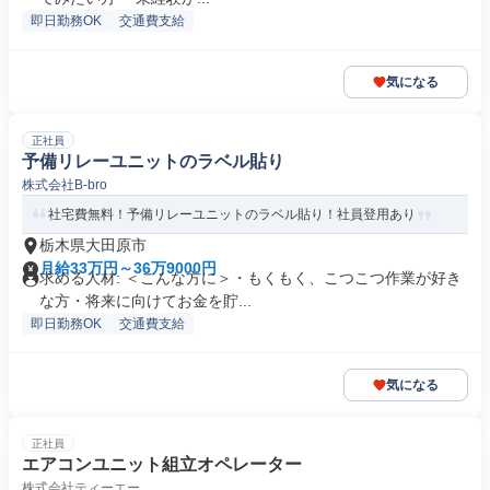
即日勤務OK
交通費支給
気になる
正社員
予備リレーユニットのラベル貼り
株式会社B-bro
社宅費無料！予備リレーユニットのラベル貼り！社員登用あり
栃木県大田原市
月給33万円～36万9000円
求める人材: ＜こんな方に＞・もくもく、こつこつ作業が好き
な方・将来に向けてお金を貯...
即日勤務OK
交通費支給
気になる
正社員
エアコンユニット組立オペレーター
株式会社ティーエー