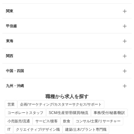
関東
甲信越
東海
関西
中国・四国
九州・沖縄
職種から求人を探す
営業
企画/マーケティング/カスタマーサクセス/サポート
コーポレートスタッフ
SCM/生産管理/購買/物流
事務/受付/秘書/翻訳
小売販売/流通
サービス/接客
飲食
コンサル/士業/リサーチャー
IT
クリエイティブ/デザイン職
建築/土木/プラント専門職