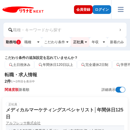
会員登録
ログイン
職種・キーワードから探す
勤務地
職種
こだわり条件
正社員
年収
新着のみ
1
こだわり条件の追加設定を忘れていませんか？
土日祝休み
年間休日120日以上
完全週休2日制
学歴
転職・求人情報
2
件
1
〜
2
件目を表示中
関連度順
新着順
詳細表示
正社員
メディカルマーケティングスペシャリスト│年間休日125
日
アルフレッサ株式会社