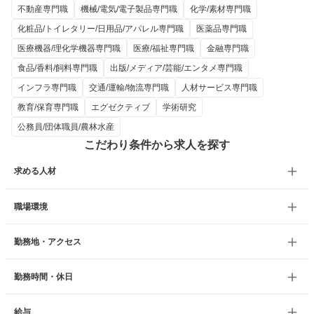
不動産専門職
機械/電気/電子製品専門職
化学/素材専門職
化粧品/トイレタリー/日用品/アパレル専門職
医薬品専門職
医療機器/理化学機器専門職
医療/福祉専門職
金融専門職
食品/香料/飼料専門職
出版/メディア/芸能/エンタメ専門職
インフラ専門職
交通/運輸/物流専門職
人材サービス専門職
教育/保育専門職
エグゼクティブ
学術研究
公務員/団体職員/農林水産
こだわり条件から求人を探す
求める人材
職場環境
勤務地・アクセス
勤務時間・休日
給与