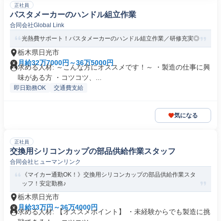
正社員
パスタメーカーのハンドル組立作業
合同会社Global Link
光熱費サポート！パスタメーカーのハンドル組立作業／研修充実◎
栃木県日光市
月給32万7000円～36万5000円
求める人材: ～こんな方にオススメです！～ ・製造の仕事に興
味がある方 ・コツコツ、...
即日勤務OK
交通費支給
気になる
正社員
交換用シリコンカップの部品供給作業スタッフ
合同会社ヒューマンリンク
《マイカー通勤OK！》交換用シリコンカップの部品供給作業スタ
ッフ！安定勤務♪
栃木県日光市
月給33万円～36万4000円
求める人材: 【オススメポイント】 ・未経験からでも製造に挑