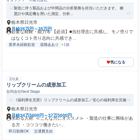
オタフクソース株式会社
製造に伴う製品および中間品の分析業務を担当いただきます。 糖
度計や滴定機を用いた測定、分析...
栃木県日光市
月給26万円～35万円
必要な経験・能力等 【必須】■当社理念に共感し、モノ売りで
はなくコト売り志向に共感でき...
業界未経験歓迎
退職金あり
+1個
気になる
正社員
リップクリームの成形加工
合同会社Next Stage
《福利厚生充実》リップクリームの成形加工／安心の福利厚生完備
栃木県日光市
月給34万5000円～37万5000円
求める人材: ≪こんな方にオススメ≫ ・製造の仕事に興味があ
る方 ・コツコツ働きたい...
即日勤務OK
交通費支給