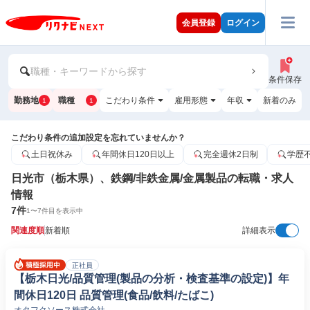
会員登録
ログイン
職種・キーワードから探す
条件保存
勤務地
職種
こだわり条件
雇用形態
年収
新着のみ
1
1
こだわり条件の追加設定を忘れていませんか？
土日祝休み
年間休日120日以上
完全週休2日制
学歴
日光市（栃木県）、鉄鋼/非鉄金属/金属製品の転職・求人
情報
7
件
1
〜
7
件目を表示中
関連度順
新着順
詳細表示
正社員
【栃木日光/品質管理(製品の分析・検査基準の設定)】年
間休日120日 品質管理(食品/飲料/たばこ)