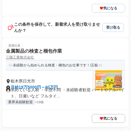
気になる
この条件を保存して、新着求人を受け取りませ
受け取る
んか？
派遣社員
金属製品の検査と梱包作業
三陽工業株式会社
未経験から始められる検査・梱包のお仕事です！/正栃
栃木県日光市
月給19万5000円～40万円
求めている人材 ・学歴不問 ・未経験者歓迎 パートやアルバイ
ト、日雇いなど フルタイ...
業界未経験歓迎
+19個
気になる