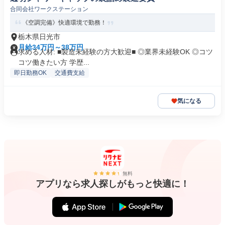
合同会社ワークステーション
《空調完備》快適環境で勤務！
栃木県日光市
月給34万円～38万円
求める人材: ■製造未経験の方大歓迎■ ◎業界未経験OK ◎コツ
コツ働きたい方 学歴...
即日勤務OK
交通費支給
気になる
無料
アプリなら求人探しがもっと快適に！