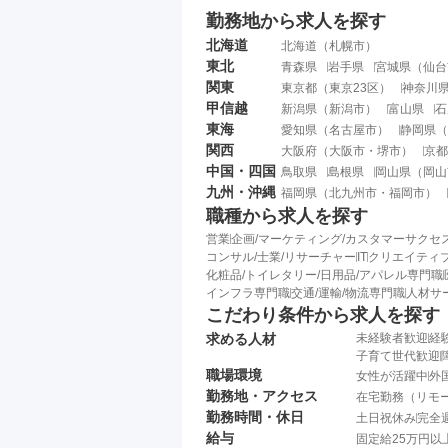
勤務地から求人を探す
北海道
北海道
（
札幌市
）
東北
青森県
岩手県
宮城県
（
仙台
関東
東京都
（
東京23区
）
神奈川
甲信越
新潟県
（
新潟市
）
富山県
石
東海
愛知県
（
名古屋市
）
静岡県
（
関西
大阪府
（
大阪市
・
堺市
）
京都
中国・四国
鳥取県
島根県
岡山県
（
岡山
九州・沖縄
福岡県
（
北九州市
・
福岡市
）
職種から求人を探す
営業
企画/マーケティング/カスタマーサクセ
コンサル/士業/リサーチャー
IT
クリエイティブ
化粧品/トイレタリー/日用品/アパレル専門職
インフラ専門職
交通/運輸/物流専門職
人材サ
こだわり条件から求人を探す
求める人材
未経験者歓迎
経
子育て世代歓迎
職場環境
女性が活躍中
外
勤務地・アクセス
在宅勤務（リモ
勤務時間・休日
土日祝休み
完全
給与
固定給25万円以