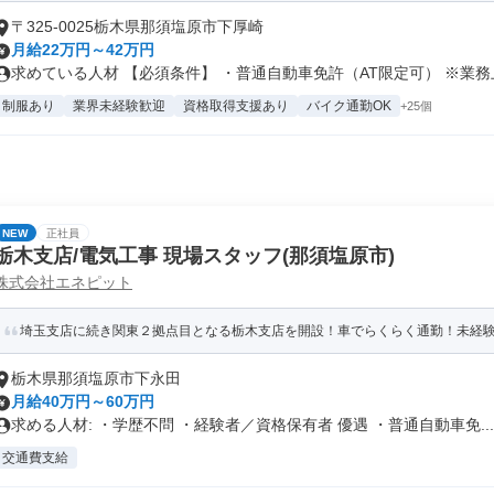
〒325-0025栃木県那須塩原市下厚崎
月給22万円～42万円
求めている人材 【必須条件】 ・普通自動車免許（AT限定可） ※業務上.
制服あり
業界未経験歓迎
資格取得支援あり
バイク通勤OK
+25個
NEW
正社員
栃木支店/電気工事 現場スタッフ(那須塩原市)
株式会社エネピット
埼玉支店に続き関東２拠点目となる栃木支店を開設！車でらくらく通勤！未経験か
栃木県那須塩原市下永田
月給40万円～60万円
求める人材: ・学歴不問 ・経験者／資格保有者 優遇 ・普通自動車免...
交通費支給