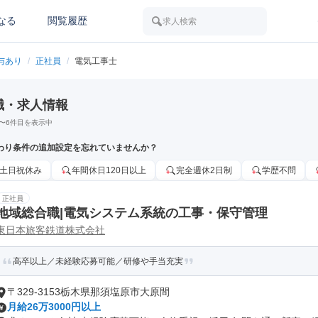
なる
閲覧履歴
求人検索
与あり
/
正社員
/
電気工事士
職・求人情報
〜
6
件目を表示中
わり条件の追加設定を忘れていませんか？
土日祝休み
年間休日120日以上
完全週休2日制
学歴不問
正社員
地域総合職|電気システム系統の工事・保守管理
東日本旅客鉄道株式会社
高卒以上／未経験応募可能／研修や手当充実
〒329-3153栃木県那須塩原市大原間
月給26万3000円以上