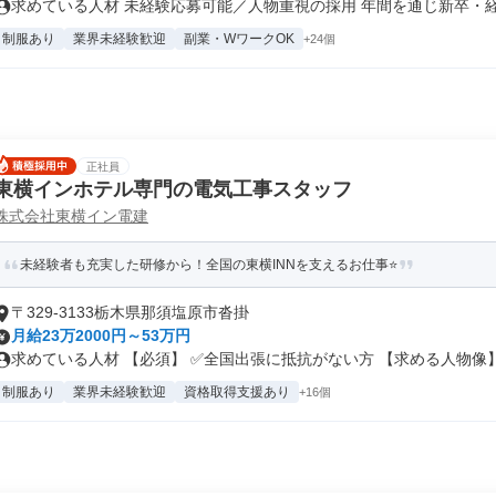
求めている人材 未経験応募可能／人物重視の採用 年間を通じ新卒・経験
制服あり
業界未経験歓迎
副業・WワークOK
+24個
正社員
東横インホテル専門の電気工事スタッフ
株式会社東横イン電建
未経験者も充実した研修から！全国の東横INNを支えるお仕事⭐
〒329-3133栃木県那須塩原市沓掛
月給23万2000円～53万円
求めている人材 【必須】 ✅全国出張に抵抗がない方 【求める人物像】.
制服あり
業界未経験歓迎
資格取得支援あり
+16個