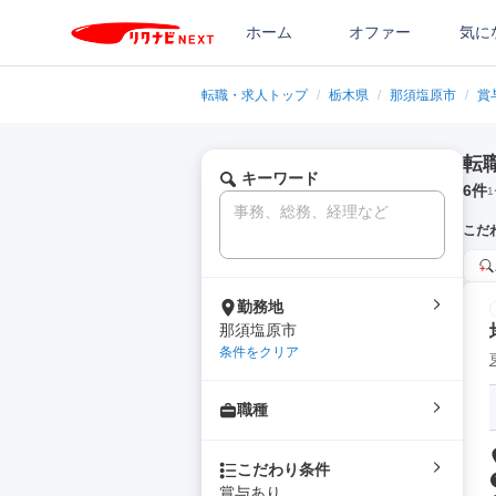
ホーム
オファー
気に
転職・求人トップ
/
栃木県
/
那須塩原市
/
賞
転
キーワード
6
件
1
こだ
勤務地
那須塩原市
条件をクリア
職種
こだわり条件
賞与あり