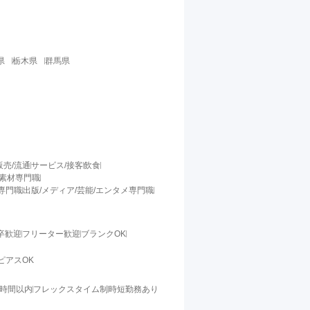
県
栃木県
群馬県
販売/流通
サービス/接客
飲食
/素材専門職
料専門職
出版/メディア/芸能/エンタメ専門職
卒歓迎
フリーター歓迎
ブランクOK
ピアスOK
0時間以内
フレックスタイム制
時短勤務あり