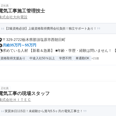
正社員
電気工事施工管理技士
株式会社大向電設
【2級資格必須】上級資格取得費用会社負担！独立サポートあり！
〒329-2722栃木県那須塩原市西朝日町
月給35万円～55万円
求めている人材 【新着＆急募】 ■年齢・学歴・経験は問いません！ 【.
資格取得支援あり
中途入社50％以上
学歴不問
車通勤OK
+21個
正社員
電気工事の現場スタッフ
株式会社ＨＩＴＥＣ
実質休日115日！未経験から賞与5.5ヶ月の電気工事士！