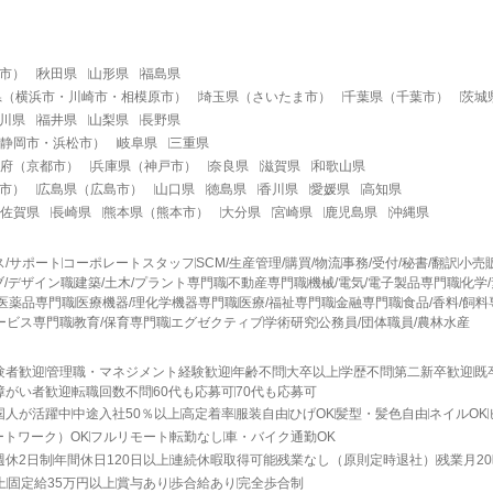
市
）
秋田県
山形県
福島県
県
（
横浜市
・
川崎市
・
相模原市
）
埼玉県
（
さいたま市
）
千葉県
（
千葉市
）
茨城
川県
福井県
山梨県
長野県
静岡市
・
浜松市
）
岐阜県
三重県
府
（
京都市
）
兵庫県
（
神戸市
）
奈良県
滋賀県
和歌山県
市
）
広島県
（
広島市
）
山口県
徳島県
香川県
愛媛県
高知県
佐賀県
長崎県
熊本県
（
熊本市
）
大分県
宮崎県
鹿児島県
沖縄県
ス/サポート
コーポレートスタッフ
SCM/生産管理/購買/物流
事務/受付/秘書/翻訳
小売
/デザイン職
建築/土木/プラント専門職
不動産専門職
機械/電気/電子製品専門職
化学
医薬品専門職
医療機器/理化学機器専門職
医療/福祉専門職
金融専門職
食品/香料/飼
ービス専門職
教育/保育専門職
エグゼクティブ
学術研究
公務員/団体職員/農林水産
験者歓迎
管理職・マネジメント経験歓迎
年齢不問
大卒以上
学歴不問
第二新卒歓迎
既
障がい者歓迎
転職回数不問
60代も応募可
70代も応募可
国人が活躍中
中途入社50％以上
高定着率
服装自由
ひげOK
髪型・髪色自由
ネイルOK
ートワーク）OK
フルリモート
転勤なし
車・バイク通勤OK
週休2日制
年間休日120日以上
連続休暇取得可能
残業なし（原則定時退社）
残業月2
上
固定給35万円以上
賞与あり
歩合給あり
完全歩合制