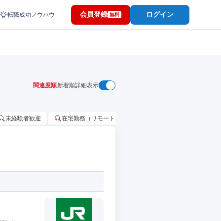
会員登録
ログイン
転職成功ノウハウ
無料
関連度順
新着順
詳細表示
未経験者歓迎
在宅勤務（リモートワーク）OK
家賃補助・住宅手当