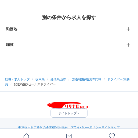
別の条件から求人を探す
勤務地
職種
転職・求人トップ
/
栃木県
/
那須烏山市
/
交通/運輸/物流専門職
/
ドライバー/乗務
員
/
配送/宅配/セールスドライバー
サイトトップへ
中途採用をご検討の企業様
利用規約・プライバシーポリシー
サイトマップ
ヘルプ・お問い合わせ
（C）Indeed Inc.