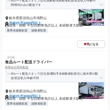
4tルート配送スタッフ/正社員募集/未経験者歓迎/安定収入/年齢不
問/県内のみの配送です
栃木県那須烏山市鴻野山
月給25万3000円以上
資格・経験 中型自動車免許以上 未経験者大歓迎
業界未経験歓迎
経験者歓迎
気になる
正社員
食品ルート配送ドライバー
有限会社岡本配送
4tルート配送スタッフ/正社員/運転手未経験者歓迎/主に栃木県の配
送/安定収入/年齢不問
栃木県那須烏山市鴻野山
月給25万3000円以上
資格・経験 中型自動車免許以上 未経験者大歓迎
業界未経験歓迎
経験者歓迎