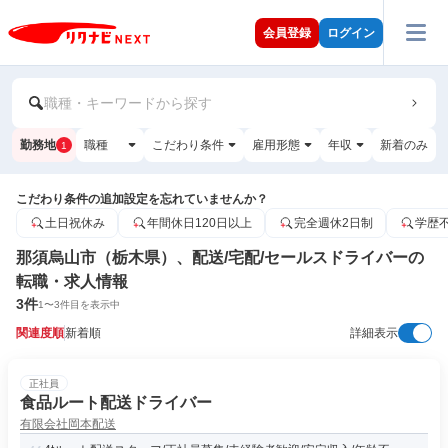
会員登録
ログイン
職種・キーワードから探す
勤務地
職種
こだわり条件
雇用形態
年収
新着のみ
1
こだわり条件の追加設定を忘れていませんか？
土日祝休み
年間休日120日以上
完全週休2日制
学歴
那須烏山市（栃木県）、配送/宅配/セールスドライバーの
転職・求人情報
3
件
1
〜
3
件目を表示中
関連度順
新着順
詳細表示
正社員
食品ルート配送ドライバー
有限会社岡本配送