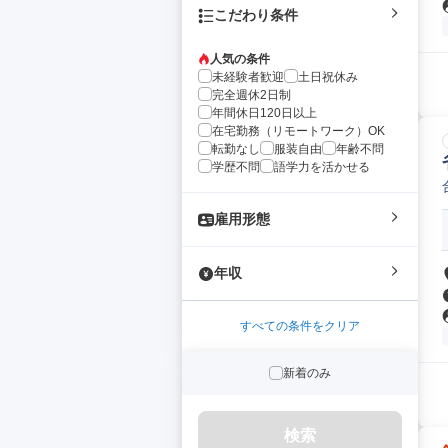
こだわり条件
人気の条件
未経験者歓迎
土日祝休み
完全週休2日制
年間休日120日以上
在宅勤務（リモートワーク）OK
転勤なし
服装自由
年齢不問
学歴不問
語学力を活かせる
雇用形態
年収
すべての条件をクリア
新着のみ
検索