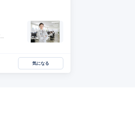
..
気になる