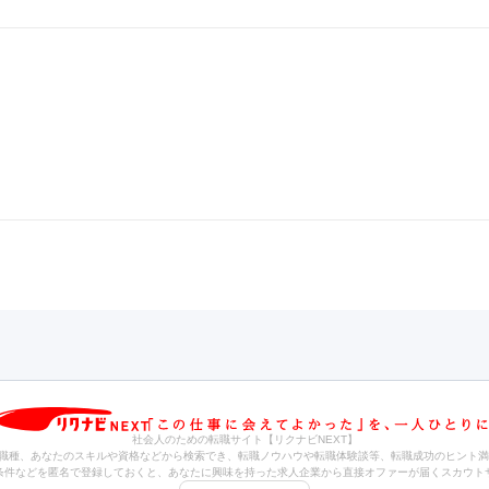
社会人のための転職サイト【リクナビNEXT】
職種、あなたのスキルや資格などから検索でき、転職ノウハウや転職体験談等、転職成功のヒント満
条件などを匿名で登録しておくと、あなたに興味を持った求人企業から直接オファーが届くスカウト