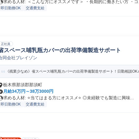
求める人材: ＜こんな方にオススメです＞ ・長期的に働きたい方 ・コ..
即日勤務OK
交通費支給
正社員
省スペース哺乳瓶カバーの出荷準備製造サポート
合同会社ブレイゾン
《残業少なめ》省スペース哺乳瓶カバーの出荷準備製造サポート！日勤相談OK
栃木県那須郡那須町
月給34万円～38万3000円
求める人材: ⭐️当てはまる方にオススメ⭐️ ◎未経験でも製造に興味...
即日勤務OK
交通費支給