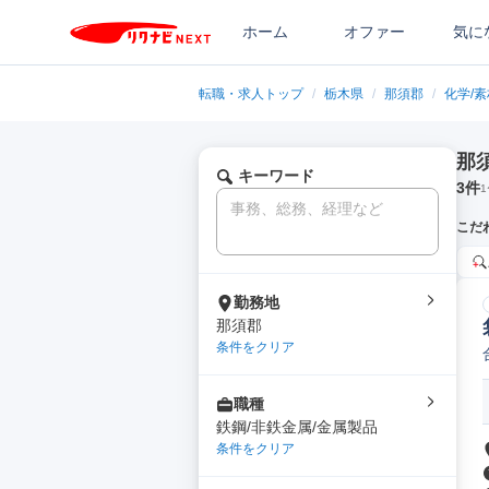
ホーム
オファー
気に
転職・求人トップ
/
栃木県
/
那須郡
/
化学/
那
キーワード
3
件
1
こだ
勤務地
那須郡
条件をクリア
職種
鉄鋼/非鉄金属/金属製品
条件をクリア