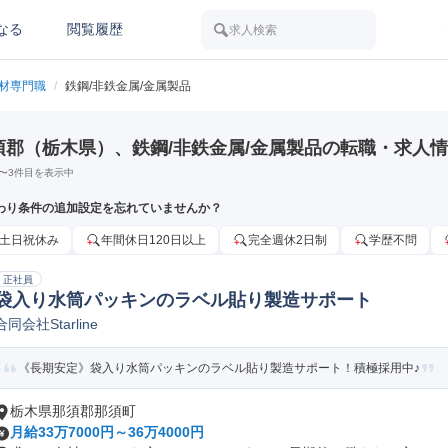
なる
閲覧履歴
求人検索
素材専門職
/
鉄鋼/非鉄金属/金属製品
須郡（栃木県）、鉄鋼/非鉄金属/金属製品の転職・求人
〜
3
件目を表示中
わり条件の追加設定を忘れていませんか？
土日祝休み
年間休日120日以上
完全週休2日制
学歴不問
正社員
袋入り水筒パッキンのラベル貼り製造サポート
合同会社Starline
《長期安定》袋入り水筒パッキンのラベル貼り製造サポート！積極採用中♪
栃木県那須郡那須町
月給33万7000円～36万4000円