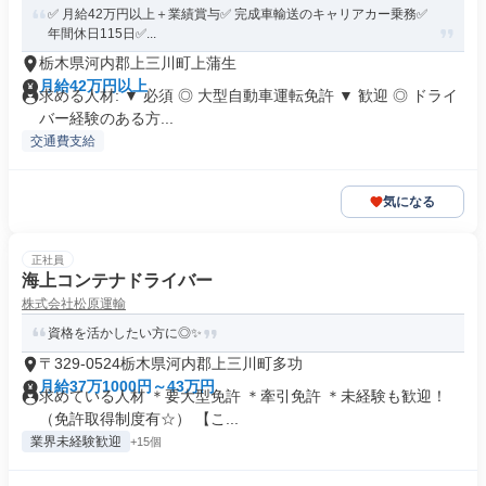
✅️ 月給42万円以上＋業績賞与✅️ 完成車輸送のキャリアカー乗務✅️
年間休日115日✅...
栃木県河内郡上三川町上蒲生
月給42万円以上
求める人材: ▼ 必須 ◎ 大型自動車運転免許 ▼ 歓迎 ◎ ドライ
バー経験のある方...
交通費支給
気になる
正社員
海上コンテナドライバー
株式会社松原運輸
資格を活かしたい方に◎✨
〒329-0524栃木県河内郡上三川町多功
月給37万1000円～43万円
求めている人材 ＊要大型免許 ＊牽引免許 ＊未経験も歓迎！
（免許取得制度有☆） 【こ...
業界未経験歓迎
+15個