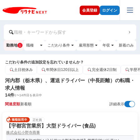
会員登録
ログイン
職種・キーワードから探す
勤務地
職種
こだわり条件
雇用形態
年収
新着のみ
1
こだわり条件の追加設定を忘れていませんか？
土日祝休み
年間休日120日以上
完全週休2日制
学歴
河内郡（栃木県）、運送ドライバー（中長距離）の転職・
求人情報
14
件
1
〜
14
件目を表示中
関連度順
新着順
詳細表示
正社員
【宇都宮営業所】大型ドライバー (食品)
株式会社小野寺商事