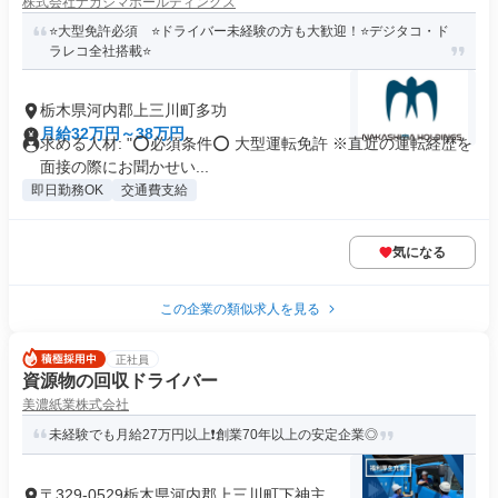
株式会社ナカシマホールディングス
⭐️大型免許必須 ⭐️ドライバー未経験の方も大歓迎！⭐️デジタコ・ド
ラレコ全社搭載⭐️
栃木県河内郡上三川町多功
月給32万円～38万円
求める人材: "⭕必須条件⭕ 大型運転免許 ※直近の運転経歴を
面接の際にお聞かせい...
即日勤務OK
交通費支給
気になる
この企業の類似求人を見る
正社員
資源物の回収ドライバー
美濃紙業株式会社
未経験でも月給27万円以上❗創業70年以上の安定企業◎
〒329-0529栃木県河内郡上三川町下神主