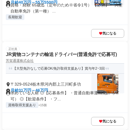
月給40万円～55万5500円
資格・経験 65歳迄（定年のため※省令1号） 【必須】 ・大型
自動車免許（第一種） ...
長期歓迎
気になる
正社員
JR貨物コンテナの輸送ドライバー(普通免許で応募可)
芳賀通運株式会社
【大型免許なしで応募OK/免許取得支援あり】賞与年2~3回
〒329-0524栃木県河内郡上三川町多功
月給31万円～46万円
求めている人材 ◎【応募条件】 ・普通自動車運転免許（AT
可） ◎【歓迎条件】 ・フ...
資格取得支援あり
+15個
気になる