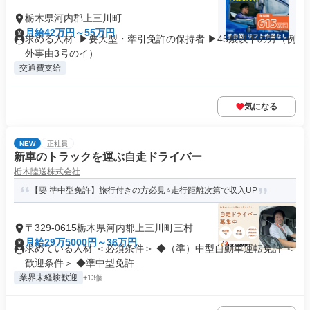
栃木県河内郡上三川町
月給42万円～55万円
求める人材: ▶要大型・牽引免許の保持者 ▶45歳以下の方（例
外事由3号のイ）
交通費支給
気になる
NEW
正社員
新車のトラックを運ぶ自走ドライバー
栃木陸送株式会社
【要 準中型免許】旅行付きの方必見⭐️走行距離次第で収入UP
〒329-0615栃木県河内郡上三川町三村
月給29万5000円～36万円
求めている人材 ＜必須条件＞ ◆（準）中型自動車運転免許 ＜
歓迎条件＞ ◆準中型免許...
業界未経験歓迎
+13個