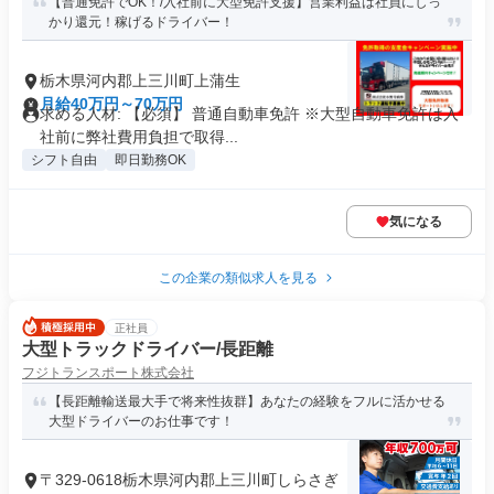
【普通免許でOK！/入社前に大型免許支援】営業利益は社員にしっ
かり還元！稼げるドライバー！
栃木県河内郡上三川町上蒲生
月給40万円～70万円
求める人材: 【必須】 普通自動車免許 ※大型自動車免許は入
社前に弊社費用負担で取得...
シフト自由
即日勤務OK
気になる
この企業の類似求人を見る
正社員
大型トラックドライバー/長距離
フジトランスポート株式会社
【長距離輸送最大手で将来性抜群】あなたの経験をフルに活かせる
大型ドライバーのお仕事です！
〒329-0618栃木県河内郡上三川町しらさぎ