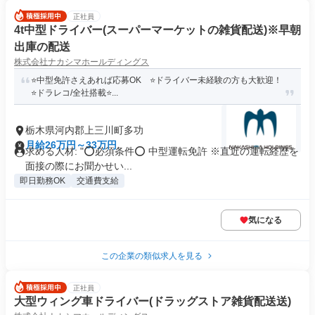
正社員
4t中型ドライバー(スーパーマーケットの雑貨配送)※早朝
出庫の配送
株式会社ナカシマホールディングス
⭐️中型免許さえあれば応募OK ⭐️ドライバー未経験の方も大歓迎！
⭐️ドラレコ/全社搭載⭐...
栃木県河内郡上三川町多功
月給26万円～33万円
求める人材: "⭕必須条件⭕ 中型運転免許 ※直近の運転経歴を
面接の際にお聞かせい...
即日勤務OK
交通費支給
気になる
この企業の類似求人を見る
正社員
大型ウィング車ドライバー(ドラッグストア雑貨配送送)