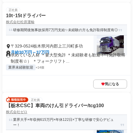
正社員
10t･15tドライバー
株式会社松原運輸
研修期間後無事故採用7万円支給✨未経験の方も免許取得制度有◎
〒329-0524栃木県河内郡上三川町多功
月給30万円～37万円
求めている人材 ＊要大型免許 ＊未経験者も歓迎！（免許取得
制度有☆） ＊フォークリフト...
業界未経験歓迎
+14個
気になる
正社員
【栃木CSC】車両のけん引ドライバー/tcg100
株式会社ゼロ
業界大手×年収例615万円×年休122日×丁寧な研修で安心デビュ
ー！