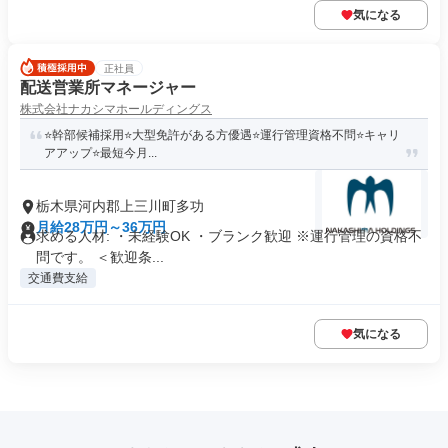
気になる
正社員
配送営業所マネージャー
株式会社ナカシマホールディングス
⭐️幹部候補採用⭐️大型免許がある方優遇⭐️運行管理資格不問⭐️キャリ
アアップ⭐️最短今月...
栃木県河内郡上三川町多功
月給28万円～36万円
求める人材: ・未経験OK ・ブランク歓迎 ※運行管理の資格不
問です。 ＜歓迎条...
交通費支給
気になる