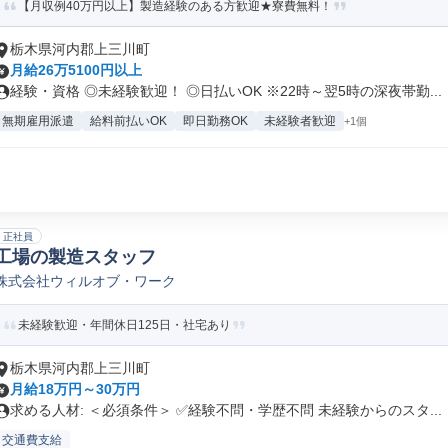
【月収例40万円以上】製造経験のある方歓迎★寮費無料！
栃木県河内郡上三川町
月給26万5100円以上
経験・資格 ◎未経験歓迎！ ◎日払いOK ※22時～翌5時の深夜帯勤...
無期雇用派遣
給料前払いOK
即日勤務OK
未経験者歓迎
+1個
正社員
工場の製造スタッフ
株式会社ウィルオブ・ワーク
未経験歓迎・年間休日125日・社宅あり
栃木県河内郡上三川町
月給18万円～30万円
求める人材: ＜必須条件＞ ✅経験不問・学歴不問 未経験からのスタ...
交通費支給