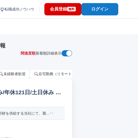
会員登録
ログイン
転職成功ノウハウ
無料
情報
関連度順
新着順
詳細表示
未経験者歓迎
在宅勤務（リモートワーク）OK
家賃補助・住宅手当
年休121日/土日休み 建
材を供給する当社にて、製...