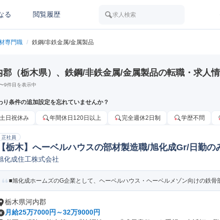
なる
閲覧履歴
求人検索
素材専門職
/
鉄鋼/非鉄金属/金属製品
内郡（栃木県）、鉄鋼/非鉄金属/金属製品の転職・求人
〜
9
件目を表示中
わり条件の追加設定を忘れていませんか？
土日祝休み
年間休日120日以上
完全週休2日制
学歴不問
正社員
【栃木】へーベルハウスの部材製造職/旭化成Gr/日勤のみ/
旭化成住工株式会社
築製品製造オペレーター/ラインマネージャー
■旭化成ホームズのG企業として、ヘーベルハウス・ヘーベルメゾン向けの鉄骨部
栃木県河内郡
月給25万7000円～32万9000円