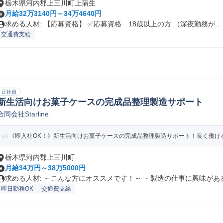
栃木県河内郡上三川町上蒲生
月給32万3140円～34万4640円
求める人材: 【応募資格】 ✅応募資格 18歳以上の方 （深夜勤務が...
交通費支給
正社員
新生活向けお菓子ケースの完成品整理製造サポート
合同会社Starline
《即入社OK！》新生活向けお菓子ケースの完成品整理製造サポート！長く働け
栃木県河内郡上三川町
月給34万円～38万5000円
求める人材: ～こんな方にオススメです！～ ・製造の仕事に興味がある.
即日勤務OK
交通費支給