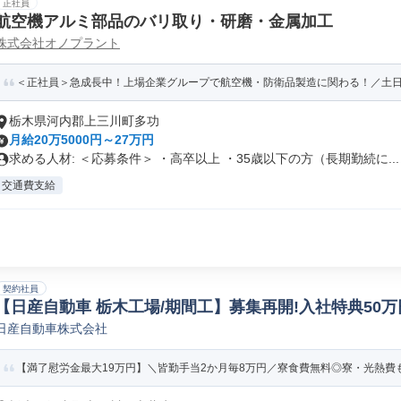
正社員
航空機アルミ部品のバリ取り・研磨・金属加工
株式会社オノプラント
＜正社員＞急成長中！上場企業グループで航空機・防衛品製造に関わる！／土日休み
栃木県河内郡上三川町多功
月給20万5000円～27万円
求める人材: ＜応募条件＞ ・高卒以上 ・35歳以下の方（長期勤続に...
交通費支給
契約社員
【日産自動車 栃木工場/期間工】募集再開!入社特典50万円!/09
日産自動車株式会社
【満了慰労金最大19万円】＼皆勤手当2か月毎8万円／寮食費無料◎寮・光熱費