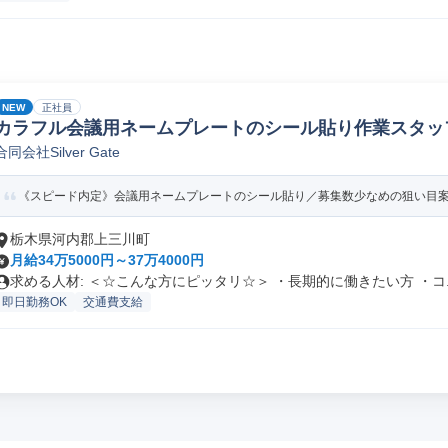
NEW
正社員
カラフル会議用ネームプレートのシール貼り作業スタッ
合同会社Silver Gate
《スピード内定》会議用ネームプレートのシール貼り／募集数少なめの狙い目
栃木県河内郡上三川町
月給34万5000円～37万4000円
求める人材: ＜☆こんな方にピッタリ☆＞ ・長期的に働きたい方 ・コ..
即日勤務OK
交通費支給