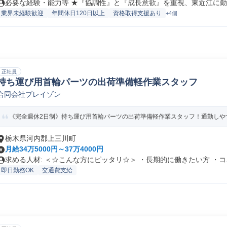
必要な経験・能力等 ★『協調性』と『成長意欲』を重視、東近江に勤務
業界未経験歓迎
年間休日120日以上
資格取得支援あり
+4個
正社員
持ち運び用首輪パーツの出荷準備軽作業スタッフ
合同会社ブレイゾン
《完全週休2日制》持ち運び用首輪パーツの出荷準備軽作業スタッフ！通勤しや
栃木県河内郡上三川町
月給34万5000円～37万4000円
求める人材: ＜☆こんな方にピッタリ☆＞ ・長期的に働きたい方 ・コ..
即日勤務OK
交通費支給