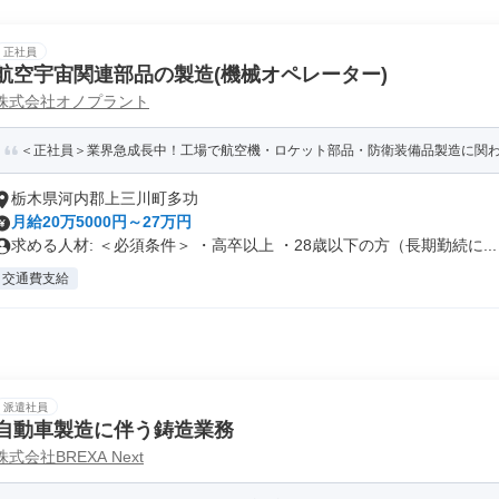
正社員
航空宇宙関連部品の製造(機械オペレーター)
株式会社オノプラント
＜正社員＞業界急成長中！工場で航空機・ロケット部品・防衛装備品製造に関わる
栃木県河内郡上三川町多功
月給20万5000円～27万円
求める人材: ＜必須条件＞ ・高卒以上 ・28歳以下の方（長期勤続に...
交通費支給
派遣社員
自動車製造に伴う鋳造業務
株式会社BREXA Next