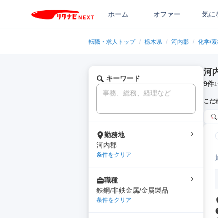
ホーム
オファー
気に
転職・求人トップ
/
栃木県
/
河内郡
/
化学/
河
キーワード
9
件
1
こだ
勤務地
河内郡
条件をクリア
職種
鉄鋼/非鉄金属/金属製品
条件をクリア