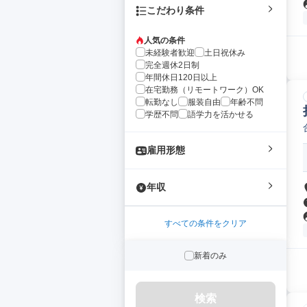
こだわり条件
人気の条件
未経験者歓迎
土日祝休み
完全週休2日制
年間休日120日以上
在宅勤務（リモートワーク）OK
転勤なし
服装自由
年齢不問
学歴不問
語学力を活かせる
雇用形態
年収
すべての条件をクリア
新着のみ
検索