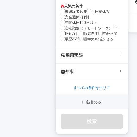
人気の条件
未経験者歓迎
土日祝休み
完全週休2日制
年間休日120日以上
在宅勤務（リモートワーク）OK
転勤なし
服装自由
年齢不問
学歴不問
語学力を活かせる
雇用形態
年収
すべての条件をクリア
新着のみ
検索