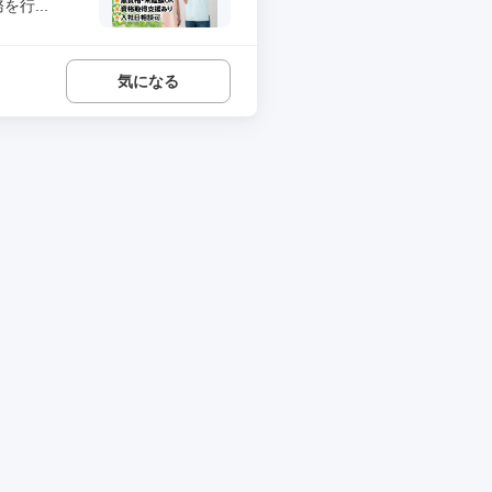
行...
気になる