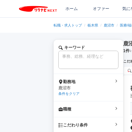
ホーム
オファー
気に
転職・求人トップ
/
栃木県
/
鹿沼市
/
医療/
鹿
キーワード
1
件
1
こだ
勤務地
鹿沼市
条件をクリア
職種
こだわり条件