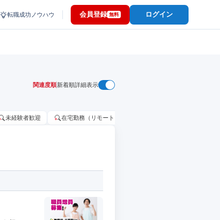
会員登録
ログイン
転職成功ノウハウ
無料
関連度順
新着順
詳細表示
未経験者歓迎
在宅勤務（リモートワーク）OK
家賃補助・住宅手当