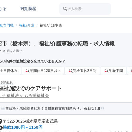
なる
閲覧履歴
求人検索
福祉専門職
/
福祉/介護
/
福祉/介護事務
沼市（栃木県）、福祉/介護事務の転職・求人情報
〜
1
件目を表示中
わり条件の追加設定を忘れていませんか？
土日祝休み
年間休日120日以上
完全週休2日制
学歴不問
契約社員
福祉施設でのケアサポート
社会福祉法人 もろ栄福祉会
無資格・未経験者歓迎！資格取得支援制度あり。 夜勤なし!!
〒322-0026栃木県鹿沼市茂呂
時給1080円～1150円