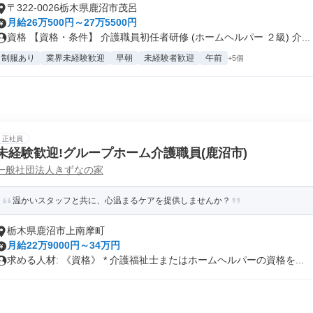
〒322-0026栃木県鹿沼市茂呂
月給26万500円～27万5500円
資格 【資格・条件】 介護職員初任者研修 (ホームヘルパー ２級) 介...
制服あり
業界未経験歓迎
早朝
未経験者歓迎
午前
+5個
正社員
未経験歓迎!グループホーム介護職員(鹿沼市)
一般社団法人きずなの家
温かいスタッフと共に、心温まるケアを提供しませんか？
栃木県鹿沼市上南摩町
月給22万9000円～34万円
求める人材: 《資格》 * 介護福祉士またはホームヘルパーの資格を...