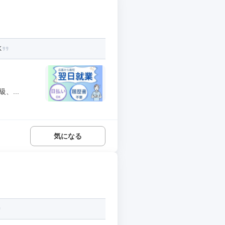
K
、...
気になる