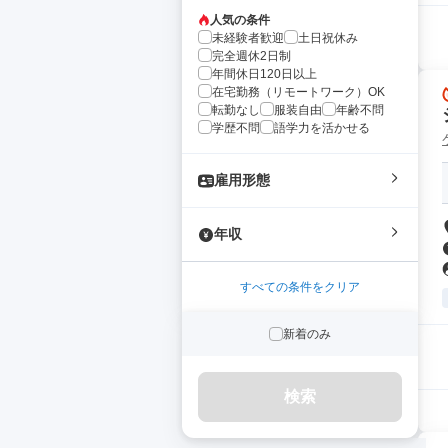
人気の条件
未経験者歓迎
土日祝休み
完全週休2日制
年間休日120日以上
在宅勤務（リモートワーク）OK
転勤なし
服装自由
年齢不問
学歴不問
語学力を活かせる
雇用形態
年収
すべての条件をクリア
新着のみ
検索