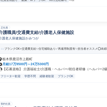
社員登用あり
副業・WワークOK
60代も応募可
+9個
正社員
介護職員/交通費支給/介護老人保健施設
介護老人保健施設かみつが
ブランクOK⭐️交通費支給✨住宅補助あり✅️再雇用制度有✨担当者オススメ⭕️未経験
栃木県鹿沼市上殿町
月給17万9500円～24万5300円
【応募資格】 介護福祉士/介護職・ヘルパー/初任者研修（ヘルパー2級）
フリーター歓迎
学歴不問
経験者歓迎
ブランクOK
契約社員