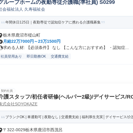
グループホームの夜勤専従介護職(準社員) S0299
社会福祉法人 久寿福祉会
年間休日125日｜夜勤専従で認知症ケアに携わる介護職募集
栃木県鹿沼市樅山町
月給22万7000円～23万1500円
求める人材: 【必須条件】 なし 【こんな方におすすめ】 ・認知症...
社員登用あり
即日勤務OK
交通費支給
契約社員
介護スタッフ/初任者研修(ヘルパー2級)/デイサービス/RO1
株式会社SOYOKAZE
ブランクOK | 車通勤可 | 夜勤なし | 交通費支給 | 福利厚生充実│デイサービス/介護
〒322-0029栃木県鹿沼市西茂呂