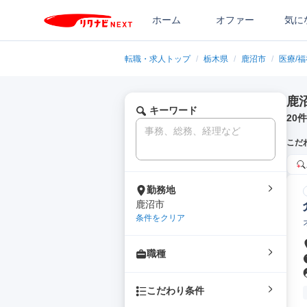
ホーム
オファー
気に
転職・求人トップ
/
栃木県
/
鹿沼市
/
医療/
鹿
キーワード
20
件
こだ
勤務地
鹿沼市
条件をクリア
職種
こだわり条件