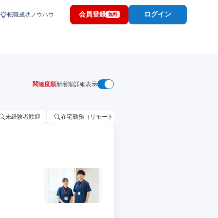
会員登録
ログイン
転職成功ノウハウ
無料
関連度順
新着順
詳細表示
未経験者歓迎
在宅勤務（リモートワーク）OK
家賃補助・住宅手当