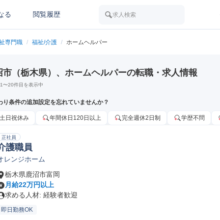
なる
閲覧履歴
求人検索
福祉専門職
/
福祉/介護
/
ホームヘルパー
沼市（栃木県）、ホームヘルパーの転職・求人情報
1
〜
20
件目を表示中
わり条件の追加設定を忘れていませんか？
土日祝休み
年間休日120日以上
完全週休2日制
学歴不問
正社員
介護職員
オレンジホーム
栃木県鹿沼市富岡
月給22万円以上
求める人材: 経験者歓迎
即日勤務OK