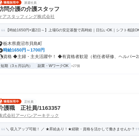
派遣社員
訪問介護の介護スタッフ
ケアスタッフィング株式会社
【時給1650円×週2日～】上場Gの安定基盤で高時給｜日払いOK｜シフト相談O
栃木県鹿沼市貝島町
時給1650円～1700円
資格 ◆主婦・主夫活躍中！ ◆有資格者歓迎（初任者研修、ヘルパー2級
短期（3ヵ月以内）
副業・WワークOK
+27個
正社員
介護職 正社員/1163357
株式会社アーバンアーキテック
＼ 収入アップ可能！ ／ ★昇給あり！★経験・資格を活かして働きませんか？