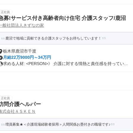
正社員
急募!サービス付き高齢者向け住宅 介護スタッフ/鹿沼
一般社団法人きずなの家
鹿沼で地域に貢献できる介護スタッフをお待ちしています！
栃木県鹿沼市千渡
月給22万9000円～34万円
求める人材: <PERSON>》 介護に対する情熱と責任感を持ってい...
正社員
訪問介護ヘルパー
株式会社ＡＳＫＥＮ
増員募集★＜介護現場経験者採用＞人間関係お墨付きの職場です♪