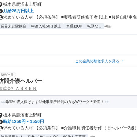
栃木県鹿沼市上野町
月給26万円以上
求めている人材 【必須条件】 ■実務者研修修了者 以上 ■普通自動車免.
業界未経験歓迎
中途入社50％以上
車通勤OK
転勤なし
+6個
この企業の類似求人を見る
契約社員
訪問介護ヘルパー
株式会社ＡＳＫＥＮ
希望の収入稼げます◎他事業所所属の方もWワーク大歓迎！
栃木県鹿沼市上野町
時給1250円～1550円
求めている人材 【必須条件】 ■介護職員初任者研修（旧ヘルパー2級） .