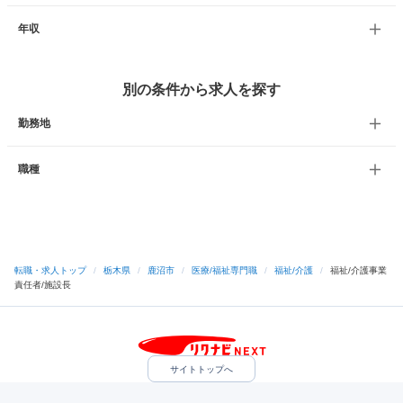
年収
別の条件から求人を探す
勤務地
職種
転職・求人トップ
/
栃木県
/
鹿沼市
/
医療/福祉専門職
/
福祉/介護
/
福祉/介護事業
責任者/施設長
サイトトップへ