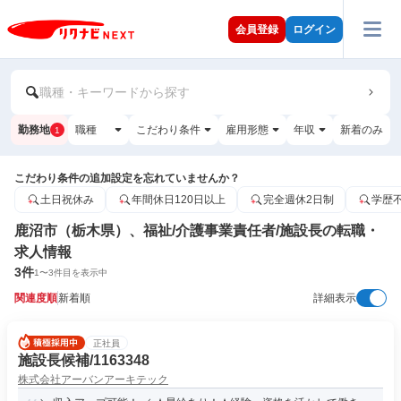
会員登録
ログイン
職種・キーワードから探す
勤務地
職種
こだわり条件
雇用形態
年収
新着のみ
1
こだわり条件の追加設定を忘れていませんか？
土日祝休み
年間休日120日以上
完全週休2日制
学歴
鹿沼市（栃木県）、福祉/介護事業責任者/施設長の転職・
求人情報
3
件
1
〜
3
件目を表示中
関連度順
新着順
詳細表示
正社員
施設長候補/1163348
株式会社アーバンアーキテック