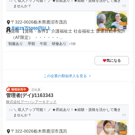
＼ 収入アップ可能！ ／ ★昇給あり！★経験・資格を活かして働き
ませんか？
〒322-0026栃木県鹿沼市茂呂
月給29万5000円以上
資格 【資格・条件】 介護福祉士 社会福祉士 普通自動車免許
（AT限定） ・・・・・・...
制服あり
早朝
午前
研修あり
+3個
気になる
この企業の類似求人を見る
正社員
管理者(デイ)/1163343
株式会社アーバンアーキテック
＼ 収入アップ可能！ ／ ★昇給あり！★経験・資格を活かして働き
ませんか？
〒322-0026栃木県鹿沼市茂呂