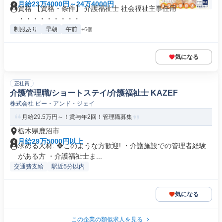
月給23万4000円～24万4000円
資格 【資格・条件】 介護福祉士 社会福祉主事任用
・・・・・・・・・
制服あり
早朝
午前
+6個
気になる
正社員
介護管理職/ショートステイ/介護福祉士 KAZEF
株式会社 ピー・アンド・ジェイ
月給29.5万円～！賞与年2回！管理職募集
栃木県鹿沼市
月給29万5000円以上
求める人材: ❖このような方歓迎! ・介護施設での管理者経験
がある方 ・介護福祉士ま...
交通費支給
駅近5分以内
気になる
この企業の類似求人を見る