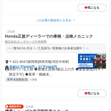
気になる
この企業の類似求人を見る
正社員
Honda正規ディーラーでの車検・点検メカニック
株式会社ホンダカーズ中央静岡
✅賞与4.5か月分！✅工具貸与✅異業種の出身者活躍中！
〒422-8047静岡県静岡市駿河区中村町
月給21万5000円～37万2000円
求めている人材 ◆整備士資格3級以上の方 ◆要普通免許(ＡＴ
限定不可) ◆業界・職種未...
業界未経験歓迎
+28個
気になる
正社員