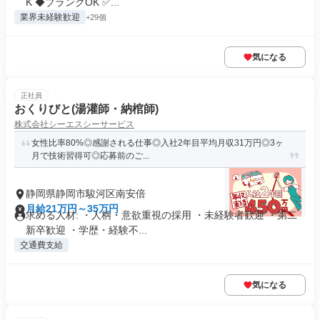
K ◆ブランクOK ✅...
業界未経験歓迎
+29個
気になる
正社員
おくりびと(湯灌師・納棺師)
株式会社シーエスシーサービス
女性比率80%◎感謝される仕事◎入社2年目平均月収31万円◎3ヶ
月で技術習得可◎応募前のご...
静岡県静岡市駿河区南安倍
月給21万円～35万円
求める人材: ・人柄・意欲重視の採用 ・未経験者歓迎 ・第二
新卒歓迎 ・学歴・経験不...
交通費支給
気になる