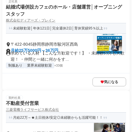
正社員
結婚式場併設カフェのホール・店舗運営│オープニング
スタッフ
株式会社ディアーズ・ブレイン
未経験歓迎│年休121日│完全週休2日│育休実績95％以上
〒422-8045静岡県静岡市駿河区西島
月給25万5000円～36万円
求めている人材 【こんな方歓迎です！】 ・未経験の方も大歓
迎！ ・仲間と一緒に何かをす...
制服あり
業界未経験歓迎
+33個
気になる
契約社員
不動産受付営業
三菱電機ライフサービス株式会社
月給22万～★土日祝休/安定◎未経験からも活躍可能！！