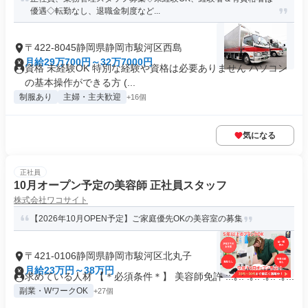
優遇◇転勤なし、退職金制度など...
〒422-8045静岡県静岡市駿河区西島
月給29万700円～32万7000円
資格 未経験OK 特別な経験や資格は必要ありません パソコン
の基本操作ができる方 (...
制服あり
主婦・主夫歓迎
+16個
気になる
正社員
10月オープン予定の美容師 正社員スタッフ
株式会社ワコサイト
【2026年10月OPEN予定】ご家庭優先OKの美容室の募集
〒421-0106静岡県静岡市駿河区北丸子
月給23万円～38万円
求めている人材 【＊必須条件＊】 美容師免許 ::.｡.: .｡.: .｡.: .｡...
副業・WワークOK
+27個