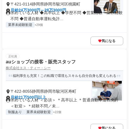
〒421-0114静岡県静岡市駿河区桃園町
月給24万3000円～28万3000円
求めている人材 ◆高卒以上 ◆学歴不問 ◆営業経験・業界経験
不問 ◆普通自動車運転免許...
業界未経験歓迎
+29個
気になる
正社員
auショップの接客・販売スタッフ
株式会社エス・ティー・シー
福利厚生も充実！この転職で環境もスキルも自分自身も変えられる
〒422-8055静岡県静岡市駿河区寿町
月給21万500円以上
求めている人材 ＜必須＞ ＊高卒以上 ＊普通自動車運転免許
＜歓迎＞ ＊経験不問／未...
制服あり
業界未経験歓迎
+22個
気になる