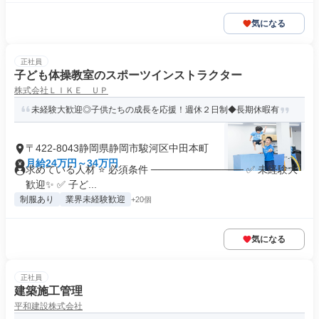
気になる
正社員
子ども体操教室のスポーツインストラクター
株式会社ＬＩＫＥ ＵＰ
未経験大歓迎◎子供たちの成長を応援！週休２日制◆長期休暇有
〒422-8043静岡県静岡市駿河区中田本町
月給24万円～34万円
求めている人材 ⭐ 必須条件 ───────────── ✅ 未経験大
歓迎✨ ✅ 子ど...
制服あり
業界未経験歓迎
+20個
気になる
正社員
建築施工管理
平和建設株式会社