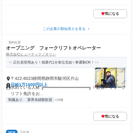
気になる
この企業の類似求人を見る
契約社員
オープニング フォークリフトオペレーター
株式会社ヒューテックノオリン
正社員登用あり！残業代1分単位支給✨車通勤OK！
〒422-8023静岡県静岡市駿河区片山
日給1万1000円以上
求めている人材 ╔═══════════════╗ ✨必須✨ フォーク
リフト免許をお...
制服あり
業界未経験歓迎
+24個
気になる
NEW
正社員