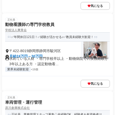
気になる
正社員
動物看護師の専門学校教員
学校法人爽青会
✅年間休日121日！✅経験が活かせる♪✅教員未経験大歓迎！
〒422-8019静岡県静岡市駿河区
月給24万円～30万円
求めている人材 ・専門学校卒以上 ・動物病院での実務経験が
3年以上ある方 ・認定動物看...
業界未経験歓迎
+16個
気になる
正社員
車両管理・運行管理
原川倉庫株式会社
正社員、業務管理スタッフ募集◇未経験OK、経験者＆有資格者は