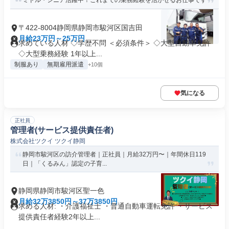
ミドル・シニア活躍中！これまでの乗務経験を活かせるお仕事です
〒422-8004静岡県静岡市駿河区国吉田
月給23万円～25万円
求めている人材 ◇学歴不問 ＜必須条件＞ ◇大型自動車免許
◇大型乗務経験 1年以上...
制服あり
無期雇用派遣
+10個
気になる
正社員
管理者(サービス提供責任者)
株式会社ツクイ ツクイ静岡
静岡市駿河区の訪介管理者｜正社員｜月給32万円〜｜年間休日119
日｜「くるみん」認定の子育...
静岡県静岡市駿河区聖一色
月給32万3850円～37万3850円
求める人材: ・介護福祉士 ・普通自動車運転免許 ・サービス
提供責任者経験2年以上...