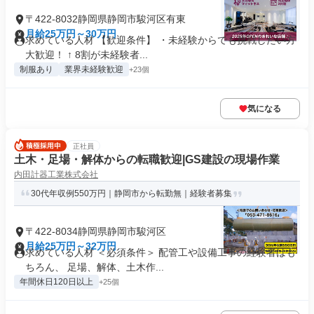
〒422-8032静岡県静岡市駿河区有東
月給25万円～30万円
求めている人材 【歓迎条件】 ・未経験からでも挑戦したい方
大歓迎！ ↑ 8割が未経験者...
制服あり
業界未経験歓迎
+23個
気になる
正社員
土木・足場・解体からの転職歓迎|GS建設の現場作業
内田計器工業株式会社
30代年収例550万円｜静岡市から転勤無｜経験者募集
〒422-8034静岡県静岡市駿河区
月給25万円～32万円
求めている人材 ＜必須条件＞ 配管工や設備工事の経験者はも
ちろん、 足場、解体、土木作...
年間休日120日以上
+25個