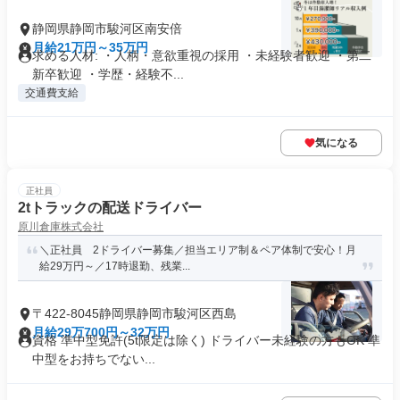
静岡県静岡市駿河区南安倍
月給21万円～35万円
求める人材: ・人柄・意欲重視の採用 ・未経験者歓迎 ・第二
新卒歓迎 ・学歴・経験不...
交通費支給
気になる
正社員
2tトラックの配送ドライバー
原川倉庫株式会社
＼正社員 2ドライバー募集／担当エリア制＆ペア体制で安心！月
給29万円～／17時退勤、残業...
〒422-8045静岡県静岡市駿河区西島
月給29万700円～32万円
資格 準中型免許(5t限定は除く) ドライバー未経験の方もOK 準
中型をお持ちでない...