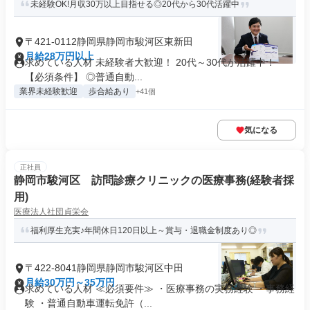
未経験OK!月収30万以上目指せる◎20代から30代活躍中
〒421-0112静岡県静岡市駿河区東新田
月給28万円以上
求めている人材 未経験者大歓迎！ 20代～30代が活躍中！
【必須条件】 ◎普通自動...
業界未経験歓迎
歩合給あり
+41個
気になる
正社員
静岡市駿河区 訪問診療クリニックの医療事務(経験者採
用)
医療法人社団貞栄会
福利厚生充実♪年間休日120日以上～賞与・退職金制度あり◎
〒422-8041静岡県静岡市駿河区中田
月給30万円～35万円
求めている人材 ≪必須要件≫ ・医療事務の実務経験 ・事務経
験 ・普通自動車運転免許（...