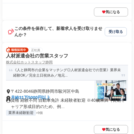
気になる
この条件を保存して、新着求人を受け取りませ
受け取る
んか？
正社員
人材派遣会社の営業スタッフ
株式会社ホットスタッフ静岡
《人と静岡市の企業をマッチング◎人材派遣会社での営業》業界未
経験OK／完全土日祝休み／地元...
〒422-8046静岡県静岡市駿河区中島
月給31万5000円以上
資格 経験不問 自動車免許 未経験者歓迎 ※40歳未満（長期キ
ャリア形成目的のため、例...
業界未経験歓迎
+9個
気になる