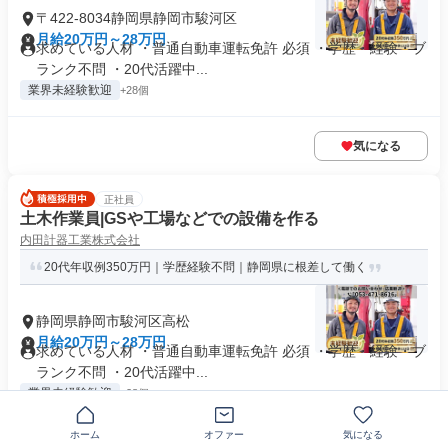
〒422-8034静岡県静岡市駿河区
月給20万円～28万円
求めている人材 ・普通自動車運転免許 必須 ・学歴・経験・ブ
ランク不問 ・20代活躍中...
業界未経験歓迎
+28個
気になる
正社員
土木作業員|GSや工場などでの設備を作る
内田計器工業株式会社
20代年収例350万円｜学歴経験不問｜静岡県に根差して働く
静岡県静岡市駿河区高松
月給20万円～28万円
求めている人材 ・普通自動車運転免許 必須 ・学歴・経験・ブ
ランク不問 ・20代活躍中...
業界未経験歓迎
+28個
ホーム
オファー
気になる