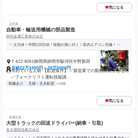
気になる
正社員
自動車・輸送用機械の部品製造
静和金属工業株式会社
土日休！年間120日休！技能が身に付く！室内エアコン完備！
〒422-8051静岡県静岡市駿河区中野新田
月給22万1000円～28万5000円
求めている人材 【歓迎条件】 ✅製造業での勤務経験がある方
✅フォークリフト運転技能講...
制服あり
主婦・主夫歓迎
+18個
気になる
派遣社員
大型トラックの回送ドライバー(納車・引取)
名古屋陸送株式会社