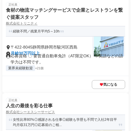
正社員
食材の物流マッチングサービスで企業とレストランを繋
ぐ提案スタッフ
株式会社トリニティ
経験不問／残業月平均5～10h
〒422-8045静岡県静岡市駿河区西島
月給30万円以上
応募資格 〇 要普通自動車免許（AT限定OK） ※英語などの語
学力は不問です。
業界未経験歓迎
+21個
気になる
正社員
人生の最後を彩る仕事
株式会社シーエスシーサービス
女性比率80%◎感謝される仕事◎経験も学歴も不問で入社2年目平
均月収31万円◎応募前のご相...