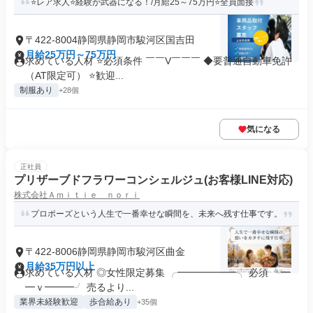
⭐レア求人⭐経験が武器になる！/月給25～75万円⭐全員面接
〒422-8004静岡県静岡市駿河区国吉田
月給25万円～75万円
求めている人材 ⭐必須条件 ￣￣V￣￣￣ ◆要普通自動車免許
（AT限定可） ⭐歓迎...
制服あり
+28個
気になる
正社員
プリザーブドフラワーコンシェルジュ(お客様LINE対応)
株式会社Ａｍｉｔｉｅ ｎｏｒｉ
プロポーズという人生で一番幸せな瞬間を、未来へ残す仕事です。
〒422-8006静岡県静岡市駿河区曲金
月給35万円以上
求めている人材 ◎女性限定募集 ╭━━━━━━╮ 必須 ╰━
━ｖ━━━╯ 売るより...
業界未経験歓迎
歩合給あり
+35個