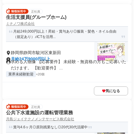
正社員
生活支援員(グループホーム)
ミナノワ株式会社
月給249,000円以上！昇給・賞与あり◎服装・髪色・ネイル自由
（規定あり）♪ICTを活用...
静岡県静岡市駿河区東新田
月給24万9000円以上
求める人物像 【応募要件】 未経験・無資格の方もご応募いた
だけます。 【歓迎要件】 ...
業界未経験歓迎
+20個
気になる
正社員
公共下水道施設の運転管理業務
月島ジェイテクノメンテサービス株式会社
賞与4.6ヶ月◎原則残業なし◎20代30代活躍中