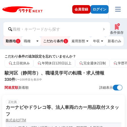
会員登録
ログイン
職種・キーワードから探す
条件保存
勤務地
職種
こだわり条件
雇用形態
年収
新着のみ
1
1
こだわり条件の追加設定を忘れていませんか？
土日祝休み
年間休日120日以上
完全週休2日制
学歴
駿河区（静岡市）、職場見学可の転職・求人情報
330
件
1
〜
100
件目を表示中
関連度順
新着順
詳細表示
正社員
カーナビやドラレコ等、法人車両のカー用品取付スタッ
フ
株式会社FTM