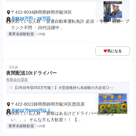
〒422-8034静岡県静岡市駿河区
月給20万円～28万円
求めている人材 ・普通自動車運転免許 必須 ・学歴・経験・ブ
ランク不問 ・20代活躍中...
業界未経験歓迎
+28個
気になる
正社員
夜間配送10tドライバー
有限会社望栄
【1年目年収550万可能！】大型資格持ち未経験の方必見◎
〒422-8022静岡県静岡市駿河区恩田原
月給32万6000円以上
求めている人材 『資格はあるけどドライバー経験はな
い、、』 そんな方も大歓迎！！ 【...
業界未経験歓迎
+16個