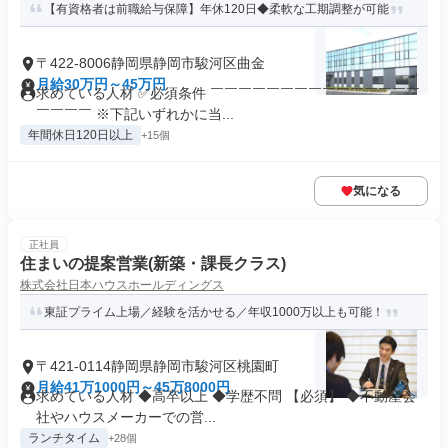
【有資格者は前職給与保障】年休120日◆柔軟な工期調整が可能
〒422-8006静岡県静岡市駿河区曲金
月給30万円～45万円
求めている人材 ✅必須条件 ￣￣￣￣￣￣￣￣￣￣￣￣￣￣￣
￣￣￣￣ ※下記いずれかに当...
年間休日120日以上
+15個
気になる
正社員
住まいの提案営業(新築・課長クラス)
株式会社日本ハウスホールディングス
東証プライム上場／経験を活かせる／年収1000万以上も可能！
〒421-0114静岡県静岡市駿河区桃園町
月給41万1000円～45万8000円
求めている人材 ◆高卒以上 ◆学歴不問 【必須】 ◆不動産会
社やハウスメーカーでの営...
ランチタイム
+28個