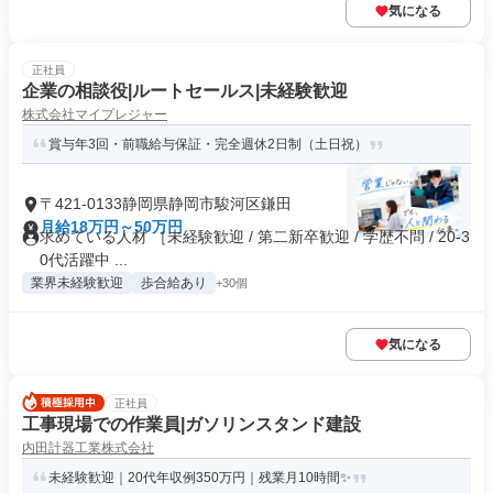
気になる
正社員
企業の相談役|ルートセールス|未経験歓迎
株式会社マイプレジャー
賞与年3回・前職給与保証・完全週休2日制（土日祝）
〒421-0133静岡県静岡市駿河区鎌田
月給18万円～50万円
求めている人材 ［未経験歓迎 / 第二新卒歓迎 / 学歴不問 / 20-3
0代活躍中 ...
業界未経験歓迎
歩合給あり
+30個
気になる
正社員
工事現場での作業員|ガソリンスタンド建設
内田計器工業株式会社
未経験歓迎｜20代年収例350万円｜残業月10時間✨