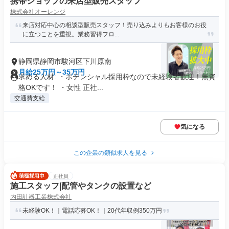
携帯ショップの来店型販売スタッフ
株式会社オーレンジ
来店対応中心の相談型販売スタッフ！売り込みよりもお客様のお役
に立つことを重視。業務習得フロ...
静岡県静岡市駿河区下川原南
月給25万円～35万円
求める人材: ・ポテンシャル採用枠なので未経験者歓迎！無資
格OKです！ ・女性 正社...
交通費支給
気になる
この企業の類似求人を見る
正社員
施工スタッフ|配管やタンクの設置など
内田計器工業株式会社
未経験OK！｜電話応募OK！｜20代年収例350万円