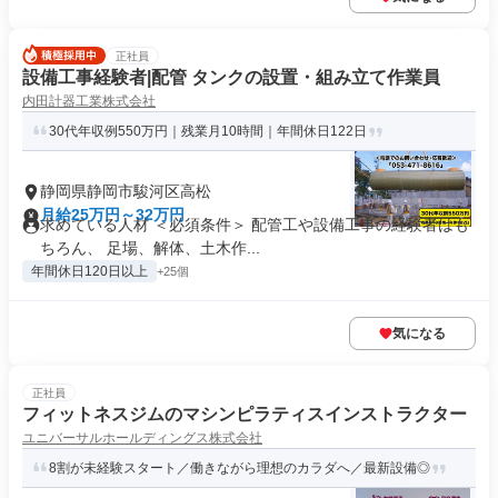
正社員
設備工事経験者|配管 タンクの設置・組み立て作業員
内田計器工業株式会社
30代年収例550万円｜残業月10時間｜年間休日122日
静岡県静岡市駿河区高松
月給25万円～32万円
求めている人材 ＜必須条件＞ 配管工や設備工事の経験者はも
ちろん、 足場、解体、土木作...
年間休日120日以上
+25個
気になる
正社員
フィットネスジムのマシンピラティスインストラクター
ユニバーサルホールディングス株式会社
8割が未経験スタート／働きながら理想のカラダへ／最新設備◎