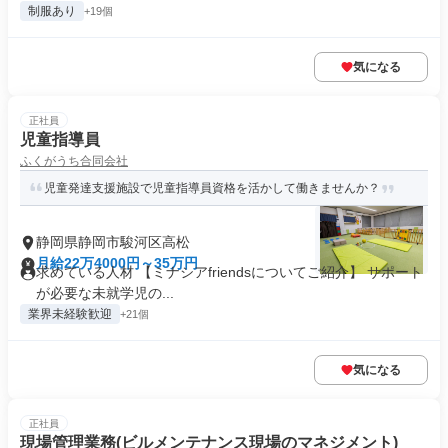
制服あり
+19個
気になる
正社員
児童指導員
ふくがうち合同会社
児童発達支援施設で児童指導員資格を活かして働きませんか？
静岡県静岡市駿河区高松
月給22万4000円～35万円
求めている人材 【ミナシアfriendsについてご紹介】 サポート
が必要な未就学児の...
業界未経験歓迎
+21個
気になる
正社員
現場管理業務(ビルメンテナンス現場のマネジメント)