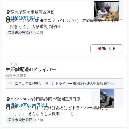
静岡県静岡市駿河区高松
月給20万円以上
求めている人材 ◆要普免（AT限定可） 未経験者歓迎！年齢に
関係なく、 人柄重視の採用...
業界未経験歓迎
+13個
気になる
正社員
中距離配送4tドライバー
有限会社望栄
【1年目年収400万可能！】ドライバー未経験歓迎の郵便輸送◎
〒422-8022静岡県静岡市駿河区恩田原
月給30万6000円以上
求めている人材 『資格はあるけどドライバー経験はな
い、、』 そんな方も大歓迎！！ 【...
業界未経験歓迎
+14個