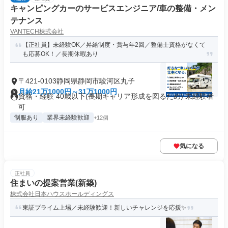
キャンピングカーのサービスエンジニア/車の整備・メン
テナンス
VANTECH株式会社
【正社員】未経験OK／昇給制度・賞与年2回／整備士資格がなくて
も応募OK！／長期休暇あり
〒421-0103静岡県静岡市駿河区丸子
月給21万1000円～31万1000円
資格・経験 40歳以下(長期キャリア形成を図るため) 未経験者
可
制服あり
業界未経験歓迎
+12個
気になる
正社員
住まいの提案営業(新築)
株式会社日本ハウスホールディングス
東証プライム上場／未経験歓迎！新しいチャレンジを応援✨