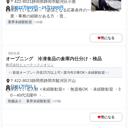
〒422-8021静岡県静岡市駿河区小鹿
月給22万800円～24万1000円
求めている人材 ✅《必須となる応募条件の一覧》 ・不動産営
業・事務の経験がある方 ・普...
業界未経験歓迎
+16個
気になる
契約社員
オープニング 冷凍食品の倉庫内仕分け・検品
株式会社ヒューテックノオリン
新規オープン✨月収25万以上可✨賞与年2/車OK✨未経験歓迎
〒422-8023静岡県静岡市駿河区片山
日給1万円以上
求めている人材 ⭐未経験歓迎⭐ ・無資格OK ・未経験歓迎 ・3
0～40代活躍中 ・...
制服あり
業界未経験歓迎
+23個
気になる