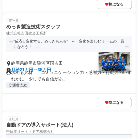
気になる
正社員
めっき製造技術スタッフ
株式会社吉田鍍金工業所
”反応し変化する、めっきも人も” ～ 変化を楽しむ チームの一員
になろう！ ～
静岡県静岡市駿河区国吉田
月給21万円～35万円
求める人材: - コミュニケーション力・感謝力・行動力のいず
れかに、少しでも自信があ...
交通費支給
気になる
正社員
自動ドアの導入サポート(法人)
中日本オート・ドア株式会社