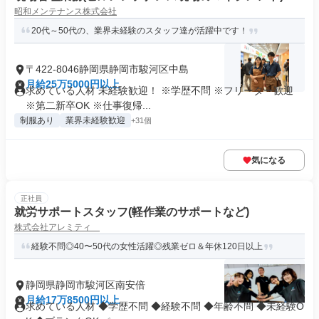
昭和メンテナンス株式会社
20代～50代の、業界未経験のスタッフ達が活躍中です！
〒422-8046静岡県静岡市駿河区中島
月給25万5000円以上
求めている人材 未経験歓迎！ ※学歴不問 ※フリーター歓迎
※第二新卒OK ※仕事復帰...
制服あり
業界未経験歓迎
+31個
気になる
正社員
就労サポートスタッフ(軽作業のサポートなど)
株式会社アレミティ
経験不問◎40〜50代の女性活躍◎残業ゼロ＆年休120日以上
静岡県静岡市駿河区南安倍
月給17万8500円以上
求めている人材 ◆学歴不問 ◆経験不問 ◆年齢不問 ◆未経験O