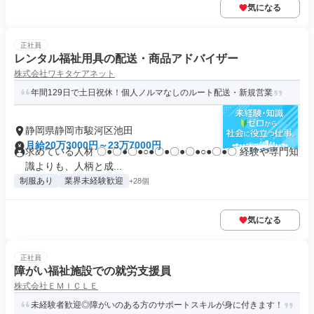
気になる
正社員
レンタル福祉用具の配送・商品アドバイザー
株式会社ワキタケアネット
年間129日で土日祝休！個人ノルマなしのルート配送・新規営業
静岡県静岡市駿河区池田
月給20万3000円～23万7000円
求めている人材 〇●〇●〇●○●〇●〇●〇●○●〇●〇 経験や専門知
識よりも、人柄と成...
制服あり
業界未経験歓迎
+28個
気になる
正社員
障がい福祉施設での就労⽀援員
株式会社ＥＭＩＣＬＥ
未経験者歓迎◎障がいのある方のサポートスキルが身に付きます！