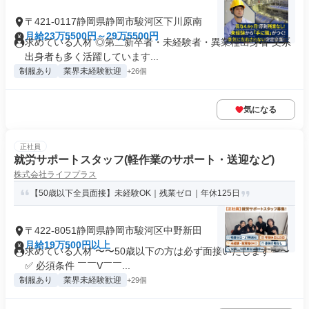
〒421-0117静岡県静岡市駿河区下川原南
月給23万5500円～29万5500円
求めている人材 ◎第二新卒者・未経験者・異業種出身者 文系
出身者も多く活躍しています...
制服あり
業界未経験歓迎
+26個
気になる
正社員
就労サポートスタッフ(軽作業のサポート・送迎など)
株式会社ライフプラス
【50歳以下全員面接】未経験OK｜残業ゼロ｜年休125日
〒422-8051静岡県静岡市駿河区中野新田
月給19万500円以上
求めている人材 〜〜50歳以下の方は必ず面接いたします〜〜
✅ 必須条件 ￣￣V￣￣...
制服あり
業界未経験歓迎
+29個