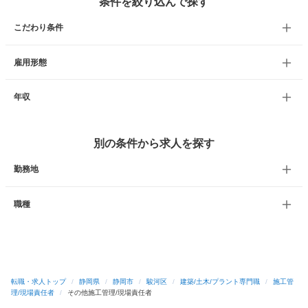
条件を絞り込んで探す
こだわり条件
雇用形態
年収
別の条件から求人を探す
勤務地
職種
転職・求人トップ
/
静岡県
/
静岡市
/
駿河区
/
建築/土木/プラント専門職
/
施工管
理/現場責任者
/
その他施工管理/現場責任者