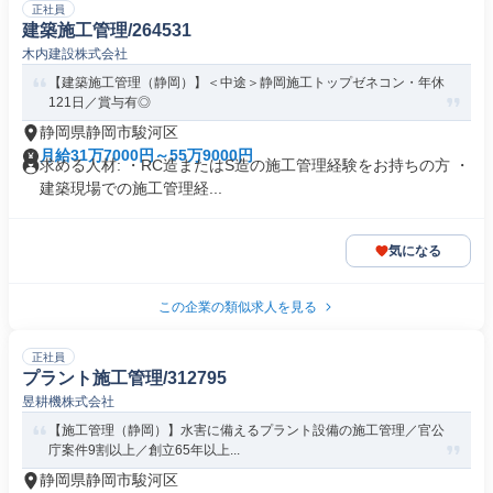
正社員
建築施工管理/264531
木内建設株式会社
【建築施工管理（静岡）】＜中途＞静岡施工トップゼネコン・年休
121日／賞与有◎
静岡県静岡市駿河区
月給31万7000円～55万9000円
求める人材: ・RC造またはS造の施工管理経験をお持ちの方 ・
建築現場での施工管理経...
気になる
この企業の類似求人を見る
正社員
プラント施工管理/312795
昱耕機株式会社
【施工管理（静岡）】水害に備えるプラント設備の施工管理／官公
庁案件9割以上／創立65年以上...
静岡県静岡市駿河区