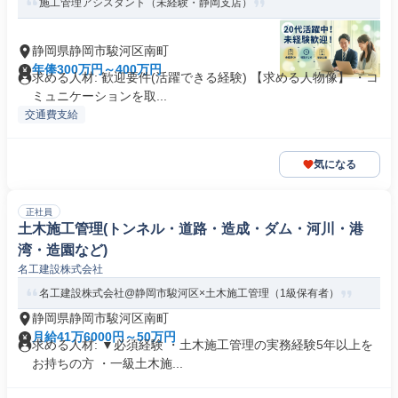
施工管理アシスタント（未経験・静岡支店）
静岡県静岡市駿河区南町
年俸300万円～400万円
求める人材: 歓迎要件(活躍できる経験) 【求める人物像】 ・コ
ミュニケーションを取...
交通費支給
気になる
正社員
土木施工管理(トンネル・道路・造成・ダム・河川・港
湾・造園など)
名工建設株式会社
名工建設株式会社@静岡市駿河区×土木施工管理（1級保有者）
静岡県静岡市駿河区南町
月給41万6000円～50万円
求める人材: ▼必須経験 ・土木施工管理の実務経験5年以上を
お持ちの方 ・一級土木施...