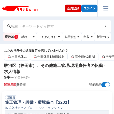
会員登録
ログイン
職種・キーワードから探す
勤務地
職種
こだわり条件
雇用形態
年収
新着のみ
1
こだわり条件の追加設定を忘れていませんか？
土日祝休み
年間休日120日以上
完全週休2日制
学歴
駿河区（静岡市）、その他施工管理/現場責任者の転職・
求人情報
5
件
1
〜
5
件目を表示中
関連度順
新着順
詳細表示
正社員
施工管理・設備・環境保全【2203】
株式会社テクノプロ・コンストラクション