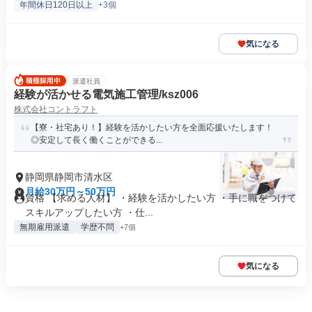
年間休日120日以上
+3個
気になる
派遣社員
経験が活かせる電気施工管理/ksz006
株式会社コントラフト
【寮・社宅あり！】経験を活かしたい方を全面応援いたします！
◎安定して長く働くことができる...
静岡県静岡市清水区
月給30万円～50万円
資格 【求める人材】 ・経験を活かしたい方 ・手に職をつけて
スキルアップしたい方 ・仕...
無期雇用派遣
学歴不問
+7個
気になる