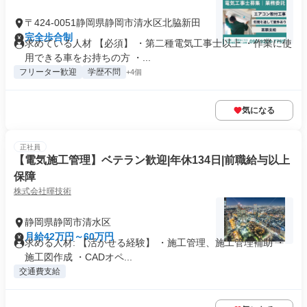
〒424-0051静岡県静岡市清水区北脇新田
完全歩合制
求めている人材 【必須】 ・第二種電気工事士以上 ・作業に使
用できる車をお持ちの方 ・...
フリーター歓迎
学歴不問
+4個
気になる
正社員
【電気施工管理】ベテラン歓迎|年休134日|前職給与以上
保障
株式会社暉技術
静岡県静岡市清水区
月給42万円～60万円
求める人材: 【活かせる経験】 ・施工管理、施工管理補助 ・
施工図作成 ・CADオペ...
交通費支給