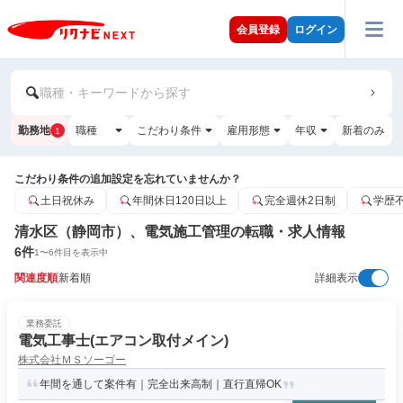
会員登録
ログイン
職種・キーワードから探す
勤務地
職種
こだわり条件
雇用形態
年収
新着のみ
1
こだわり条件の追加設定を忘れていませんか？
土日祝休み
年間休日120日以上
完全週休2日制
学歴
清水区（静岡市）、電気施工管理の転職・求人情報
6
件
1
〜
6
件目を表示中
関連度順
新着順
詳細表示
業務委託
電気工事士(エアコン取付メイン)
株式会社ＭＳソーゴー
年間を通して案件有｜完全出来高制｜直行直帰OK