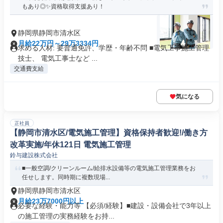
もあり◎✨資格取得支援あり！
静岡県静岡市清水区
月給22万円～29万3334円
求める人材: 要普通免許、学歴・年齢不問 ■電気工事施工管理
技士、 電気工事士など ...
交通費支給
気になる
正社員
【静岡市清水区/電気施工管理】資格保持者歓迎!/働き方
改革実施/年休121日 電気施工管理
鈴与建設株式会社
■一般空調/クリーンルーム/給排水設備等の電気施工管理業務をお
任せします。同時期に複数現場...
静岡県静岡市清水区
月給23万7000円以上
必要な経験・能力等 【必須/経験】■建設・設備会社で3年以上
の施工管理の実務経験をお持...