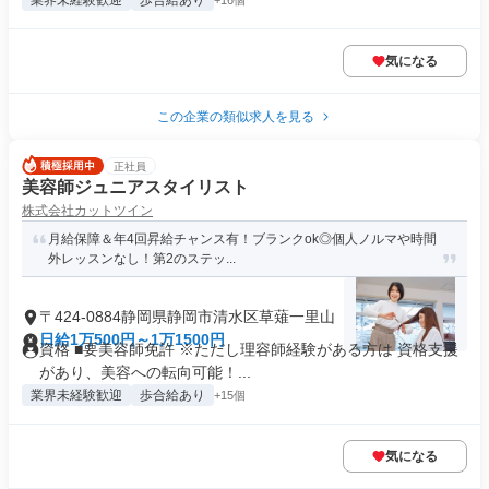
業界未経験歓迎
歩合給あり
+16個
気になる
この企業の類似求人を見る
正社員
美容師ジュニアスタイリスト
株式会社カットツイン
月給保障＆年4回昇給チャンス有！ブランクok◎個人ノルマや時間
外レッスンなし！第2のステッ...
〒424-0884静岡県静岡市清水区草薙一里山
日給1万500円～1万1500円
資格 ■要美容師免許 ※ただし理容師経験がある方は 資格支援
があり、美容への転向可能！...
業界未経験歓迎
歩合給あり
+15個
気になる