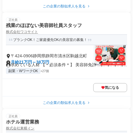
この企業の類似求人を見る
正社員
残業のほぼない美容師社員スタッフ
株式会社ワコサイト
ブランクOK！ご家庭優先OKの美容室の募集！
〒424-0906静岡県静岡市清水区駒越北町
月給21万円～38万円
求めている人材 【＊必須条件＊】 美容師免許 ::.｡.: .｡.: .｡.: .｡...
副業・WワークOK
+27個
気になる
この企業の類似求人を見る
正社員
ホテル運営業務
株式会社東横イン