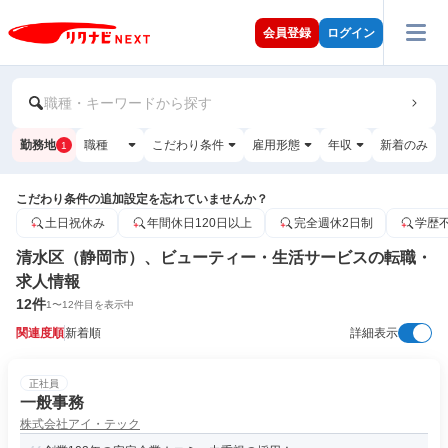
会員登録
ログイン
職種・キーワードから探す
勤務地
職種
こだわり条件
雇用形態
年収
新着のみ
1
こだわり条件の追加設定を忘れていませんか？
土日祝休み
年間休日120日以上
完全週休2日制
学歴
清水区（静岡市）、ビューティー・生活サービスの転職・
求人情報
12
件
1
〜
12
件目を表示中
関連度順
新着順
詳細表示
正社員
一般事務
株式会社アイ・テック