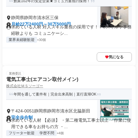
創業102年の安定企業★コミュ力重視の採用！
静岡県静岡市清水区三保
月給22万2400円～30万5000円
求めている人材 対人スキル重視の採用です！ PCスキルや事務
経験よりも コミュニケーシ...
業界未経験歓迎
+30個
気になる
業務委託
電気工事士(エアコン取付メイン)
株式会社ＭＳソーゴー
年間を通して案件有｜完全出来高制｜直行直帰OK
〒424-0051静岡県静岡市清水区北脇新田
完全歩合制
求めている人材 【必須】 ・第二種電気工事士以上 ・作業に使
用できる車をお持ちの方 ・...
フリーター歓迎
学歴不問
+4個