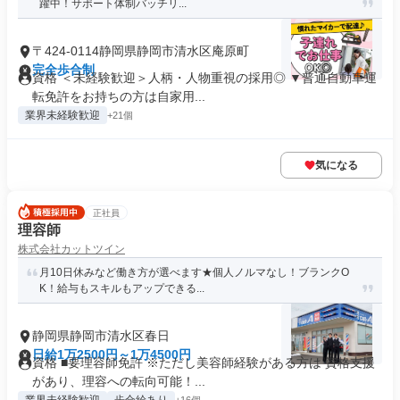
躍中！サポート体制バッチリ...
〒424-0114静岡県静岡市清水区庵原町
完全歩合制
資格 ＜未経験歓迎＞人柄・人物重視の採用◎ ▼普通自動車運
転免許をお持ちの方は自家用...
業界未経験歓迎
+21個
気になる
正社員
理容師
株式会社カットツイン
月10日休みなど働き方が選べます★個人ノルマなし！ブランクO
K！給与もスキルもアップできる...
静岡県静岡市清水区春日
日給1万2500円～1万4500円
資格 ■要理容師免許 ※ただし美容師経験がある方は 資格支援
があり、理容への転向可能！...