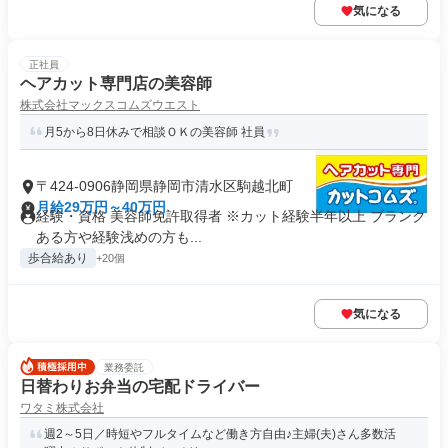
気になる
正社員
ヘアカット専門店の美容師
株式会社マックスコムズウエスト
月5から8日休みで相談ＯＫの美容師 社員
〒424-0906静岡県静岡市清水区駒越北町
月給29万円～40万円
経験・資格 美容師免許取得者 ※カット経験半年以上 ブランク
ある方や経験浅めの方も...
歩合給あり
+20個
気になる
業務委託
日替わりお弁当の宅配ドライバー
ワタミ株式会社
週2～5日／時短やフルタイムなど働き方自由♪主婦(夫)さん多数活