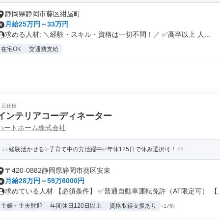
静岡県静岡市葵区紺屋町
月給25万円～33万円
求める人材: ＼経験・スキル・資格は一切不問！／ ✅高卒以上 人...
在宅OK
交通費支給
正社員
インテリアコーディネーター
ハートホーム株式会社
経験活かせる✨子育て中の方活躍中✅年休125日で休み選択可！
〒420-0882静岡県静岡市葵区安東
月給28万円～59万6000円
求めている人材 【必須条件】 ✅普通自動車運転免許（AT限定可） 【..
主婦・主夫歓迎
年間休日120日以上
資格取得支援あり
+17個