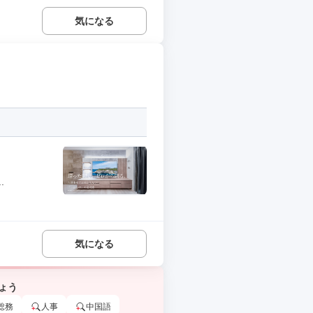
気になる
.
気になる
ょう
総務
人事
中国語