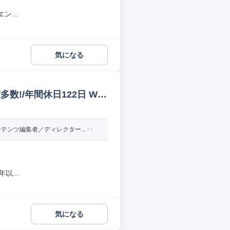
...
気になる
!/年間休日122日 We
ンツ編集者／ディレクター...
...
気になる