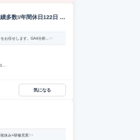
数!/年間休日122日 W
任せします。GA4分析...
..
気になる
日祝休み×研修充実