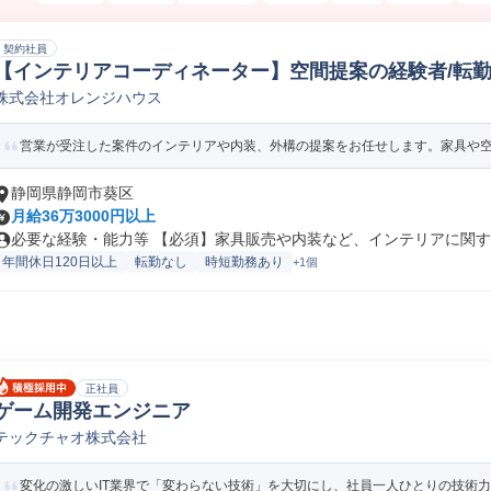
契約社員
【インテリアコーディネーター】空間提案の経験者/転勤な
株式会社オレンジハウス
築内装設計/インテリア
営業が受注した案件のインテリアや内装、外構の提案をお任せします。家具や空間
静岡県静岡市葵区
月給36万3000円以上
必要な経験・能力等 【必須】家具販売や内装など、インテリアに関する
年間休日120日以上
転勤なし
時短勤務あり
+1個
正社員
ゲーム開発エンジニア
テックチャオ株式会社
変化の激しいIT業界で「変わらない技術」を大切にし、社員一人ひとりの技術力の