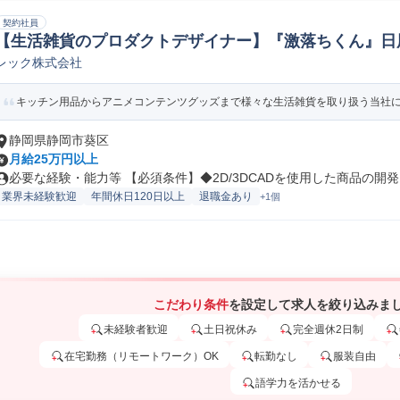
契約社員
【生活雑貨のプロダクトデザイナー】『激落ちくん』日
レック株式会社
デザイナー/インダストリアルデザイナー
キッチン用品からアニメコンテンツグッズまで様々な生活雑貨を取り扱う当社にお
静岡県静岡市葵区
月給25万円以上
必要な経験・能力等 【必須条件】◆2D/3DCADを使用した商品の開発..
業界未経験歓迎
年間休日120日以上
退職金あり
+1個
こだわり条件
を設定して求人を絞り込みま
未経験者歓迎
土日祝休み
完全週休2日制
在宅勤務（リモートワーク）OK
転勤なし
服装自由
語学力を活かせる