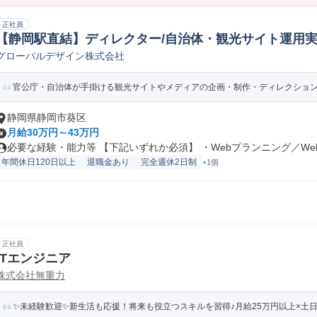
正社員
【静岡駅直結】ディレクター/自治体・観光サイト運用実績多
グローバルデザイン株式会社
ebディレクター
官公庁・自治体が手掛ける観光サイトやメディアの企画・制作・ディレクションをお
静岡県静岡市葵区
月給30万円～43万円
必要な経験・能力等 【下記いずれか必須】 ・Webプランニング／Web.
年間休日120日以上
退職金あり
完全週休2日制
+1個
正社員
ITエンジニア
株式会社無重力
✨未経験歓迎✨新生活も応援！将来も役立つスキルを習得♪月給25万円以上×土