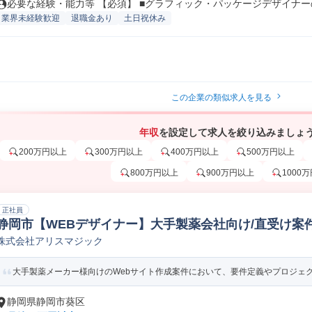
必要な経験・能力等 【必須】 ■グラフィック・パッケージデザイナーの
業界未経験歓迎
退職金あり
土日祝休み
この企業の類似求人を見る
年収
を設定して求人を絞り込みましょ
200万円以上
300万円以上
400万円以上
500万円以上
800万円以上
900万円以上
1000
正社員
静岡市【WEBデザイナー】大手製薬会社向け/直受け案件
株式会社アリスマジック
ebデザイナー
大手製薬メーカー様向けのWebサイト作成案件において、要件定義やプロジェクト
静岡県静岡市葵区