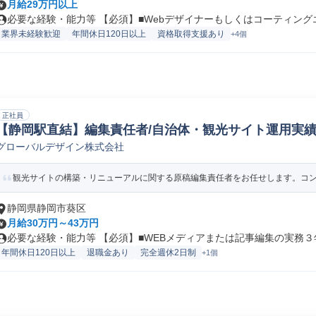
月給29万円以上
必要な経験・能力等 【必須】■Webデザイナーもしくはコーティングエン
業界未経験歓迎
年間休日120日以上
資格取得支援あり
+4個
正社員
【静岡駅直結】編集責任者/自治体・観光サイト運用実績多数
グローバルデザイン株式会社
bディレクター
観光サイトの構築・リニューアルに関する原稿編集責任者をお任せします。コンテ
静岡県静岡市葵区
月給30万円～43万円
必要な経験・能力等 【必須】■WEBメディアまたは記事編集の実務３年以
年間休日120日以上
退職金あり
完全週休2日制
+1個