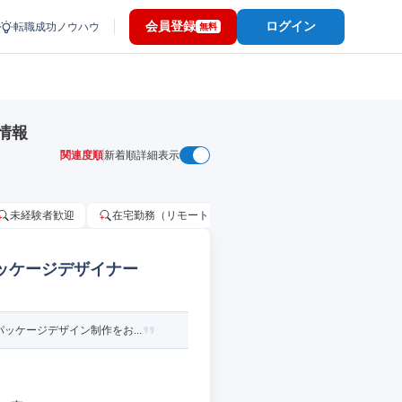
会員登録
ログイン
転職成功ノウハウ
無料
情報
関連度順
新着順
詳細表示
未経験者歓迎
在宅勤務（リモートワーク）OK
家賃補助・住宅手当
パッケージデザイナー
ケージデザイン制作をお...