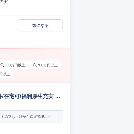
実...
気になる
う
600万円以上
700万円以上
万円以上
/在宅可/福利厚生充実 W
の立ち上げから進捗管理...