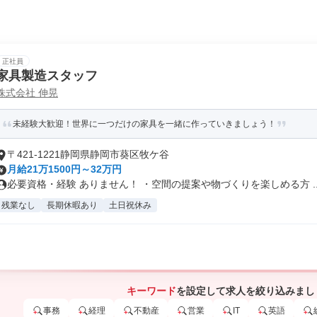
正社員
家具製造スタッフ
株式会社 伸晃
未経験大歓迎！世界に一つだけの家具を一緒に作っていきましょう！
〒421-1221静岡県静岡市葵区牧ケ谷
月給21万1500円～32万円
必要資格・経験 ありません！ ・空間の提案や物づくりを楽しめる方 ..
残業なし
長期休暇あり
土日祝休み
キーワード
を設定して求人を絞り込みまし
事務
経理
不動産
営業
IT
英語