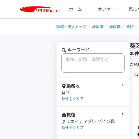
ホーム
オファー
気に
転職・求人トップ
/
静岡県
/
静岡市
/
葵区
/
葵
キーワード
30
件
こだ
勤務地
葵区
条件をクリア
職種
クリエイティブ/デザイン職
条件をクリア