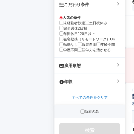
こだわり条件
人気の条件
未経験者歓迎
土日祝休み
完全週休2日制
年間休日120日以上
在宅勤務（リモートワーク）OK
転勤なし
服装自由
年齢不問
学歴不問
語学力を活かせる
雇用形態
年収
すべての条件をクリア
新着のみ
検索