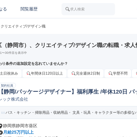
なる
閲覧履歴
求人検索
クリエイティブ/デザイン職
区（静岡市）、クリエイティブ/デザイン職の転職・求人
1
〜
30
件目を表示中
わり条件の追加設定を忘れていませんか？
土日祝休み
年間休日120日以上
完全週休2日制
学歴不問
契約社員
【静岡/パッケージデザイナー】福利厚生 /年休120日 
レック株式会社
バス・キッチン・掃除用品・収納用品・ 文具・玩具・キャラクター等の多様なパッ
静岡県静岡市葵区
月給25万円以上