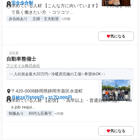
完全歩合制
求めている人材 【こんな方に向いています】 ・手に職をつけ
て長く働きたい方 ・コツコツ...
歩合給あり
主婦・主夫歓迎
+20個
気になる
正社員
自動車整備士
フジオイル株式会社
入社祝金最大20万円✅冷暖房完備の工場✨希望休OK
〒420-0008静岡県静岡市葵区水道町
月給24万6500円～31万1000円
求めている人材 【必須】 ・高卒以上 ・普通自動車免許 ・Thi
s job requi...
制服あり
60代も応募可
+26個
気になる