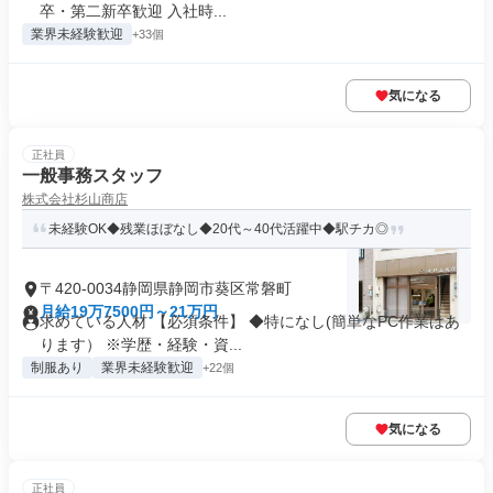
卒・第二新卒歓迎 入社時...
業界未経験歓迎
+33個
気になる
正社員
一般事務スタッフ
株式会社杉山商店
未経験OK◆残業ほぼなし◆20代～40代活躍中◆駅チカ◎
〒420-0034静岡県静岡市葵区常磐町
月給19万7500円～21万円
求めている人材 【必須条件】 ◆特になし(簡単なPC作業はあ
ります） ※学歴・経験・資...
制服あり
業界未経験歓迎
+22個
気になる
正社員