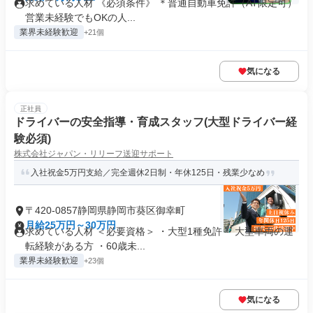
求めている人材 《必須条件》 ＊普通自動車免許（AT限定可）
営業未経験でもOKの人...
業界未経験歓迎
+21個
気になる
正社員
ドライバーの安全指導・育成スタッフ(大型ドライバー経
験必須)
株式会社ジャパン・リリーフ送迎サポート
入社祝金5万円支給／完全週休2日制・年休125日・残業少なめ
〒420-0857静岡県静岡市葵区御幸町
月給25万円～30万円
求めている人材 ＜必要資格＞ ・大型1種免許 ・大型車両の運
転経験がある方 ・60歳未...
業界未経験歓迎
+23個
気になる