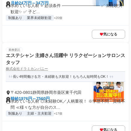
月給24万円～34万円
求めている人材 ⭐ 必須条件 ───────────── ✅ 未経験大
歓迎✨ ✅ 子ど...
制服あり
業界未経験歓迎
+20個
気になる
業務委託
エステシャン 主婦さん活躍中 リラクゼーションサロンス
タッフ
株式会社ドラミカンパニー
長い時間働ける方・未経験も大歓迎！もちろん短時間もOK！
〒420-0801静岡県静岡市葵区東千代田
時給1976円～7560円
求めている人材 ◎未経験OK／人柄重視！ ※学歴不問・資格不
問 ≪様々な方が自分のス...
制服あり
主婦・主夫歓迎
+17個
気になる