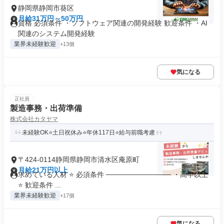
静岡県静岡市葵区
月給31万円～50万円
資格 必須条件 ・ソフトウェア関連の開発経験 歓迎条件 ・AI
関連のシステム開発経験
業界未経験歓迎
+13個
気になる
正社員
製造事務・出荷準備
株式会社カタヤマ
未経験OK⭐土日祝休み⭐年休117日⭐給与前職考慮
〒424-0114静岡県静岡市清水区庵原町
月給21万円以上
求めている人材 ⭐ 必須条件 ───────────── ・高卒以上
⭐ 歓迎条件 ...
業界未経験歓迎
+17個
気になる