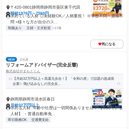
〒420-0801静岡県静岡市葵区東千代田
時給1976円～7560円
求めている人材 ◎未経験OK／人柄重視！ ※学歴不問・資格不
問 <様々な方が自分のス...
制服あり
主婦・主夫歓迎
+17個
気になる
NEW
正社員
リフォームアドバイザー(完全反響)
株式会社やまもとくん
【月給32万円以上＋高還元歩合！】 「令和の虎」で話題の急成長
企業✨ 飛び込みなしの完全反...
静岡県静岡市清水区春日
月給32万円以上
求める人材: 年齢や社歴は一切関係ありません！ 【求めている
人材】 ・普通自動車免...
即日勤務OK
交通費支給