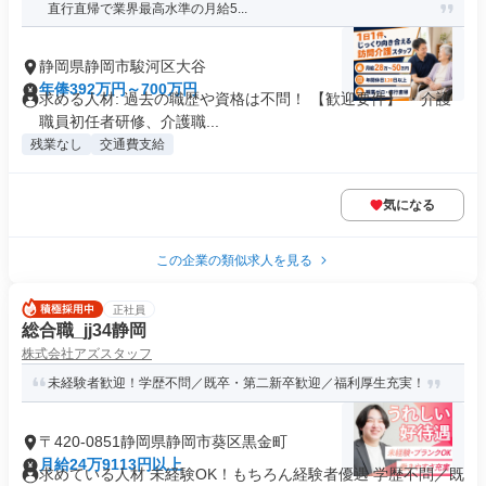
直行直帰で業界最高水準の月給5...
静岡県静岡市駿河区大谷
年俸392万円～700万円
求める人材: 過去の職歴や資格は不問！ 【歓迎要件】 ・介護
職員初任者研修、介護職...
残業なし
交通費支給
気になる
この企業の類似求人を見る
正社員
総合職_jj34静岡
株式会社アズスタッフ
未経験者歓迎！学歴不問／既卒・第二新卒歓迎／福利厚生充実！
〒420-0851静岡県静岡市葵区黒金町
月給24万9113円以上
求めている人材 未経験OK！もちろん経験者優遇 学歴不問／既