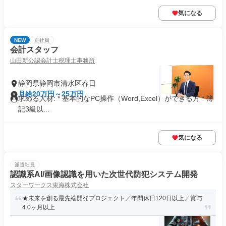
気になる
NEW
正社員
会計スタッフ
山田新公認会計士税理士事務所
静岡県静岡市清水区春日
月給20万円～25万円
求める人材: * 基本的なPC操作（Word,Excel）ができる方 * 簿
記3級以...
気になる
派遣社員
認識系AI/画像認識を用いた次世代防犯システム開発
スターワークス東海株式会社
★未来を創る最先端開発プロジェクト／年間休日120日以上／賞与
4.0ヶ月以上