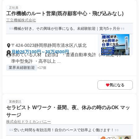
正社員
工作機械のルート営業(既存顧客中心・飛び込みなし)
三立機械株式会社
機械が好き。その興味が仕事になる。未経験歓迎｜賞与5ヶ月分
〒424-0023静岡県静岡市清水区八坂北
月給26万100円～30万4500円
求めている人材 【必須】 ・普通自動車免許（AT限定可） ・
準中型免許 ・高卒以上 ...
業界未経験歓迎
+17個
気になる
業務委託
セラピスト Wワーク・昼間、夜、休みの時のみOK マッ
サージ
株式会社ドラミカンパニー
空いた時間を有効活用！自分のペースで効率よく働けます！