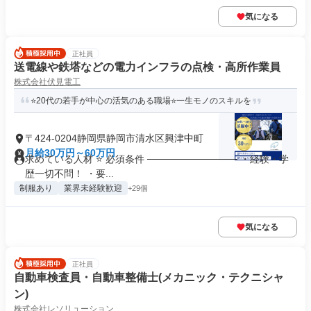
気になる
正社員
送電線や鉄塔などの電力インフラの点検・高所作業員
株式会社伏見電工
⭐️20代の若手が中心の活気のある職場⭐️一生モノのスキルを
〒424-0204静岡県静岡市清水区興津中町
月給30万円～60万円
求めている人材 ⭐ 必須条件 ───────────── ・経験・学
歴一切不問！ ・要...
制服あり
業界未経験歓迎
+29個
気になる
正社員
自動車検査員・自動車整備士(メカニック・テクニシャ
ン)
株式会社レソリューション