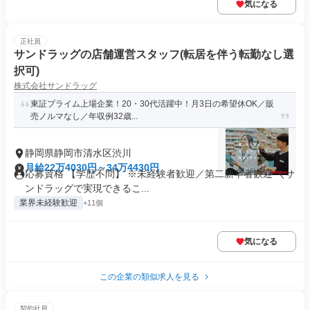
気になる
正社員
サンドラッグの店舗運営スタッフ(転居を伴う転勤なし選
択可)
株式会社サンドラッグ
東証プライム上場企業！20・30代活躍中！月3日の希望休OK／販
売ノルマなし／年収例32歳...
静岡県静岡市清水区渋川
月給22万4030円～34万4430円
応募資格 【学歴不問】 ※未経験者歓迎／第二新卒者歓迎 ＼サ
ンドラッグで実現できるこ...
業界未経験歓迎
+11個
気になる
この企業の類似求人を見る
契約社員