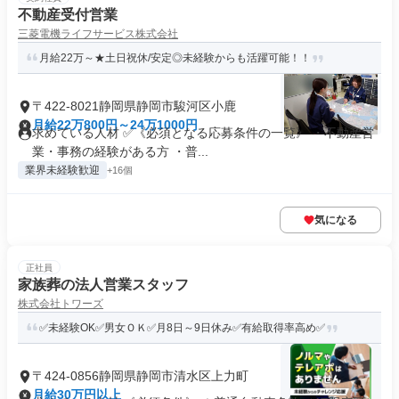
不動産受付営業
三菱電機ライフサービス株式会社
月給22万～★土日祝休/安定◎未経験からも活躍可能！！
〒422-8021静岡県静岡市駿河区小鹿
月給22万800円～24万1000円
求めている人材 ✅《必須となる応募条件の一覧》 ・不動産営
業・事務の経験がある方 ・普...
業界未経験歓迎
+16個
気になる
正社員
家族葬の法人営業スタッフ
株式会社トワーズ
✅未経験OK✅男女ＯＫ✅月8日～9日休み✅有給取得率高め✅
〒424-0856静岡県静岡市清水区上力町
月給30万円以上