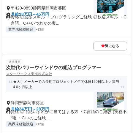
〒420-0859静岡県静岡市葵区
月給28万円～45万円
資格 ◎必須スキル ・プログラミングご経験 ◎歓迎スキル ・C
言語、C++いづれかの実...
業界未経験歓迎
+13個
気になる
派遣社員
次世代パワーウインドウの組込プログラマー
スターワークス東海株式会社
★大手メーカーでの長期プロジェクト／年間休日120日以上／賞与
4.0ヶ月以上
静岡県静岡市葵区
月給24万円～28万円
資格 ◎下記いずれかに当てはまる方 ・C言語のご経験 (実務不
問) ・C++のご経験 ...
業界未経験歓迎
+12個