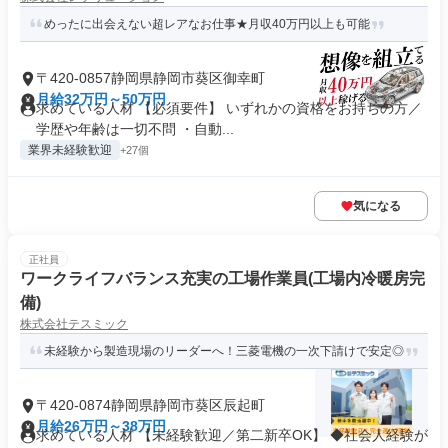
めったに出会えない超レアなお仕事★月収40万円以上も可能
〒420-0857静岡県静岡市葵区御幸町
月給32万円～50万円
求めている人材 【必須要件】 いずれかの資格をお持ちの方／
学歴や年齢は一切不問 ・自動...
業界未経験歓迎
+27個
気になる
正社員
ワークライフバランス充実の工場作業員(工場内冷暖房完
備)
株式会社テスミック
未経験から製造現場のリーダーへ！三菱電機の一次下請けで安定◎
〒420-0874静岡県静岡市葵区辰起町
月給26万円～38万円
求めている人材 【未経験歓迎／第二新卒OK】 ◆社会人経験が