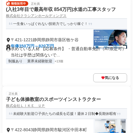
正社員
(入社3年目で最高年収 854万円)水道の工事スタッフ
株式会社クラシアンホールディングス
一生食いっぱぐれない技術力でしっかり稼ぐ！
〒421-1221静岡県静岡市葵区牧ケ谷
年俸350万円～820万円
求めている人材 【応募条件】 ・普通自動車免許（AT限定可）
当社は学歴は関係ないで...
制服あり
業界未経験歓迎
+13個
気になる
正社員
子ども体操教室のスポーツインストラクター
株式会社ＬＩＫＥ ＵＰ
未経験大歓迎◎子供たちの成長を応援！週休２日制◆長期休暇有
〒422-8043静岡県静岡市駿河区中田本町