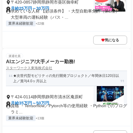
〒420-0857静岡県静岡市葵区御幸町
月給25万円～30万円
求めている人材 【必須条件】 ・大型自動車免許（第1種） ・
大型車両の運転経験（バス・...
業界未経験歓迎
+22個
気になる
派遣社員
AIエンジニア/大手メーカー勤務!
スターワークス東海株式会社
★次世代型モビリティの先行開発プロジェクト／年間休日120日以
上／賞与4.0ヶ月以上
〒424-0114静岡県静岡市清水区庵原町
月給35万円～50万円
資格 ・Tensorflow／Pytorch等の使用経験 ・Pythonでのプログ
ラミ...
業界未経験歓迎
+13個