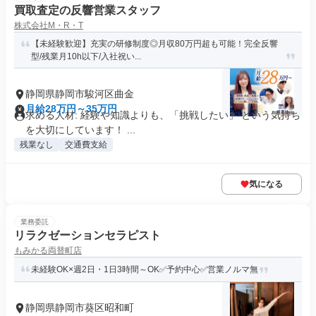
買取査定の反響営業スタッフ
株式会社M・R・T
【未経験歓迎】充実の研修制度◎月収80万円超も可能！完全反響
型/残業月10h以下/入社祝い...
静岡県静岡市駿河区曲金
月給28万円～35万円
求める人材: 経験や知識よりも、「挑戦したい」 という気持ち
を大切にしています！ ...
残業なし
交通費支給
気になる
業務委託
リラクゼーションセラピスト
もみかる両替町店
未経験OK×週2日・1日3時間～OK✅予約中心✅営業ノルマ無
静岡県静岡市葵区昭和町