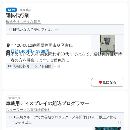
NEW
業務委託
運転代行業
株式会社ステキな毎日
日払いなので安心ですよ。
〒420-0812静岡県静岡市葵区古庄
日給1400円～1800円
求めている人材 男女問わず60代までの方で、運転免許証所持
者の方を募集します。2種免許...
60代も応募可
シフト自由
+5個
気になる
派遣社員
車載用ディスプレイの組込プログラマー
スターワークス東海株式会社
★矢崎グループでの長期プロジェクト／年間休日120日以上／賞与
4.0ヶ月以上