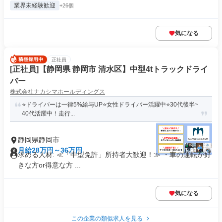
業界未経験歓迎
+26個
気になる
正社員
[正社員]【静岡県 静岡市 清水区】中型4tトラックドライ
バー
株式会社ナカシマホールディングス
⭐️ドライバーは一律5%給与UP⭐️女性ドライバー活躍中⭐️30代後半~
40代活躍中！走行...
静岡県静岡市
月給28万円～36万円
求める人材: ≪「中型免許」所持者大歓迎！≫ ・車の運転が好
きな方or得意な方 ...
気になる
この企業の類似求人を見る