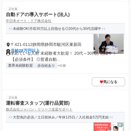
正社員
自動ドアの導入サポート(法人)
中日本オート・ドア株式会社
未経験OK!月収30万以上目指せる◎20代から30代活躍中
〒421-0112静岡県静岡市駿河区東新田
月給28万円以上
求めている人材 未経験者大歓迎！ 20代～30代が活躍中！
【必須条件】 ◎普通自動...
業界未経験歓迎
歩合給あり
+41個
気になる
正社員
運転審査スタッフ(運行品質部)
株式会社ジャパン・リリーフ送迎サポート
大型免許必須／土日祝休み／年休125日／入社祝金5万円支給