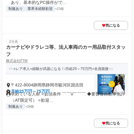
あり、基本的なPC操作がで...
制服あり
業界未経験歓迎
+23個
気になる
正社員
カーナビやドラレコ等、法人車両のカー用品取付スタッ
フ
株式会社FTM
⭐レア求人⭐経験が武器になる！/月給25～75万円⭐全員面接
〒422-8004静岡県静岡市駿河区国吉田
月給25万円～75万円
求めている人材 ⭐必須条件 ￣￣V￣￣￣ ◆要普通自動車免許
（AT限定可） ⭐歓迎...
制服あり
+28個
気になる