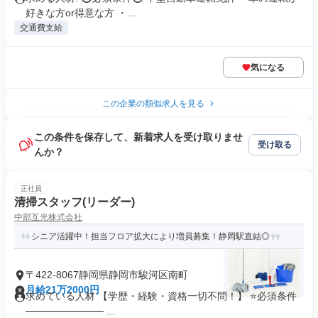
好きな方or得意な方 ・...
交通費支給
気になる
この企業の類似求人を見る
この条件を保存して、新着求人を受け取りませ
受け取る
んか？
正社員
清掃スタッフ(リーダー)
中部互光株式会社
シニア活躍中！担当フロア拡大により増員募集！静岡駅直結◎
〒422-8067静岡県静岡市駿河区南町
月給21万2000円
求めている人材 【学歴・経験・資格一切不問！】 ⭐必須条件
─────────── ...