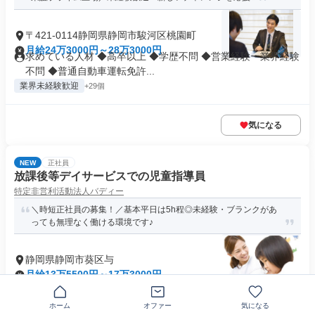
〒421-0114静岡県静岡市駿河区桃園町
月給24万3000円～28万3000円
求めている人材 ◆高卒以上 ◆学歴不問 ◆営業経験・業界経験
不問 ◆普通自動車運転免許...
業界未経験歓迎
+29個
気になる
NEW
正社員
放課後等デイサービスでの児童指導員
特定非営利活動法人バディー
＼時短正社員の募集！／基本平日は5h程◎未経験・ブランクがあ
っても無理なく働ける環境です♪
静岡県静岡市葵区与
月給13万5500円～17万3000円
資格 児童指導員任用資格・保育士資格 (児童指導員任用資格に
ついて 不明な方はお問い合...
ホーム
オファー
気になる
扶養内勤務OK
+9個