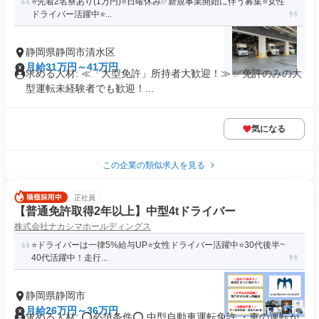
⭐️先着2名寮あり(1万円)⭐️日曜休み✅新規事業開始に伴う募集⭐️女性
ドライバー活躍中⭐...
静岡県静岡市清水区
月給31万円～41万円
求める人材: ≪「大型免許」所持者大歓迎！≫ ✅免許のみの大
型運転未経験者でも歓迎！...
気になる
この企業の類似求人を見る
正社員
【普通免許取得2年以上】中型4tドライバー
株式会社ナカシマホールディングス
⭐️ドライバーは一律5%給与UP⭐️女性ドライバー活躍中⭐️30代後半~
40代活躍中！走行...
静岡県静岡市
月給26万円～36万円
求める人材: ⭕必須条件⭕ 中型自動車運転免許 ・車の運転が