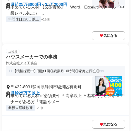
月給25万6000円～35万2000円
求めている人材 【必須資格】 ・Word、ExcelのPCスキル（中
級レベル以上） ...
年間休日120日以上
+11個
気になる
正社員
ハウスメーカーでの事務
株式会社アイ工務店
【積極採用中】面接1回◎残業月10時間◎家庭と両立◎
〒422-8031静岡県静岡市駿河区有明町
月給25万円以上
求めている人材 ✅必須要件 ＊高卒以上 ＊基本的なビジネスマ
ナーがある方 └電話やメー...
業界未経験歓迎
+29個
気になる