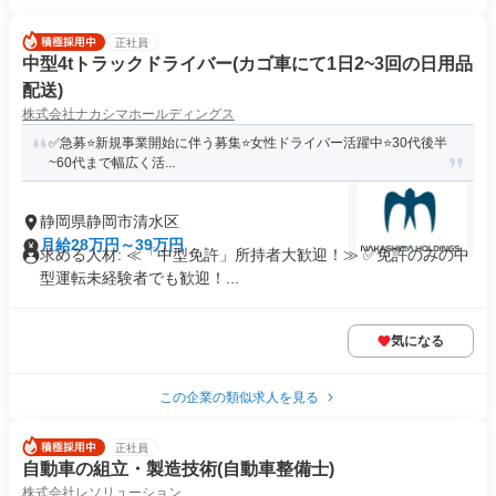
正社員
中型4tトラックドライバー(カゴ車にて1日2~3回の日用品
配送)
株式会社ナカシマホールディングス
✅急募⭐️新規事業開始に伴う募集⭐️女性ドライバー活躍中⭐️30代後半
~60代まで幅広く活...
静岡県静岡市清水区
月給28万円～39万円
求める人材: ≪「中型免許」所持者大歓迎！≫ ✅免許のみの中
型運転未経験者でも歓迎！...
気になる
この企業の類似求人を見る
正社員
自動車の組立・製造技術(自動車整備士)
株式会社レソリューション