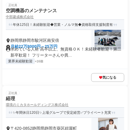
正社員
空調機器のメンテナンス
中部菱成株式会社
年休125日！未経験歓迎◆営業・ノルマ無◆資格取得支援制度有
静岡県静岡市駿河区南安倍
月給22万8000円～25万円
求めている人材 高卒以上、無資格ＯＫ！未経験者歓迎！第二
新卒歓迎！ フリーターさんや異...
業界未経験歓迎
+16個
気になる
正社員
経理
環境のミカタホールディングス株式会社
✨年間休日120日✨上場グループで安定経営✅プライベート充実
〒420-0852静岡県静岡市葵区紺屋町