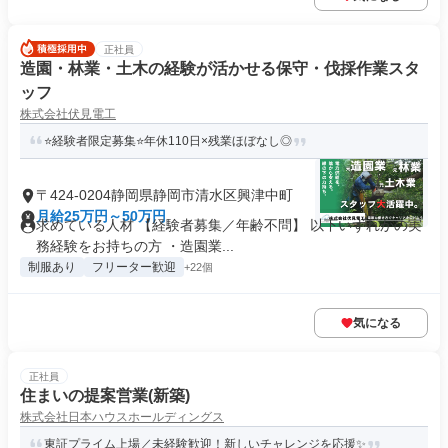
正社員
造園・林業・土木の経験が活かせる保守・伐採作業スタ
ッフ
株式会社伏見電工
⭐️経験者限定募集⭐️年休110日×残業ほぼなし◎
〒424-0204静岡県静岡市清水区興津中町
月給25万円～50万円
求めている人材 【経験者募集／年齢不問】 以下いずれかの実
務経験をお持ちの方 ・造園業...
制服あり
フリーター歓迎
+22個
気になる
正社員
住まいの提案営業(新築)
株式会社日本ハウスホールディングス
東証プライム上場／未経験歓迎！新しいチャレンジを応援✨