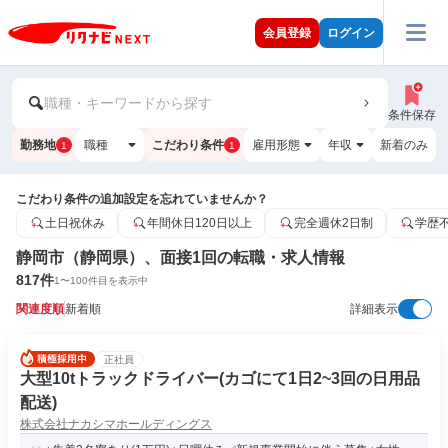
会員登録
ログイン
職種・キーワードから探す
条件保存
勤務地
職種
こだわり条件
雇用形態
年収
新着のみ
1
1
こだわり条件の追加設定を忘れていませんか？
土日祝休み
年間休日120日以上
完全週休2日制
学歴
静岡市（静岡県）、面接1回の転職・求人情報
817
件
1
〜
100
件目を表示中
関連度順
新着順
詳細表示
正社員
大型10tトラックドライバー(カゴにて1日2~3回の日用品
配送)
株式会社ナカシマホールディングス