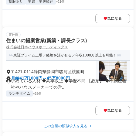
制服あり
主婦・主夫歓迎
+21個
気になる
正社員
住まいの提案営業(新築・課長クラス)
株式会社日本ハウスホールディングス
東証プライム上場／経験を活かせる／年収1000万以上も可能！
〒421-0114静岡県静岡市駿河区桃園町
月給41万1000円～45万8000円
求めている人材 ◆高卒以上 ◆学歴不問 【必須】 ◆不動産会
社やハウスメーカーでの営...
ランチタイム
+28個
気になる
この企業の類似求人を見る