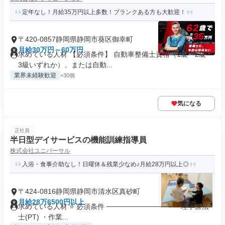
定年なし！月給35万円以上多数！ブランクある方も大歓迎！
〒420-0857静岡県静岡市葵区御幸町
月給30万円～60万円
求めている人材 【必須条件】 自動車整備士資格（1級・2級・
3級いずれか）、または自動...
業界未経験歓迎
+30個
気になる
正社員
半日型デイサービスの機能訓練指導員
株式会社ユニバーサル
入浴・食事介助なし！日曜休＆残業少なめ♪月給28万円以上◎
〒424-0816静岡県静岡市清水区真砂町
月給28万6500円以上
求めている人材 ⭐ 必須条件 ───────────── ・理学療法
士(PT) ・作業...