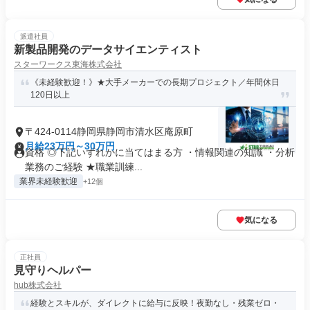
派遣社員
新製品開発のデータサイエンティスト
スターワークス東海株式会社
《未経験歓迎！》★大手メーカーでの長期プロジェクト／年間休日
120日以上
〒424-0114静岡県静岡市清水区庵原町
月給23万円～30万円
資格 ◎下記いずれかに当てはまる方 ・情報関連の知識 ・分析
業務のご経験 ★職業訓練...
業界未経験歓迎
+12個
気になる
正社員
見守りヘルパー
hub株式会社
経験とスキルが、ダイレクトに給与に反映！夜勤なし・残業ゼロ・