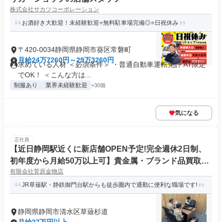
株式会社サカツコーポレーション
お酒好き大歓迎！未経験歓迎⭐無料駐車場完備◎⭐日祝休み
〒420-0034静岡県静岡市葵区常磐町
月給24万7260円～29万3260円
求めている人材 ＜必須条件＞ ・普通自動車運転免許 AT限定
でOK！ ＜こんな方は...
制服あり
業界未経験歓迎
+30個
気になる
正社員
【近日静岡駅近くに新店舗OPEN予定!完全週休2日制、
初年度から月給50万以上可】貴金属・ブランド品買取店
有限会社菅原金物店
[おたからや]の店舗スタッフ
JR草薙駅・静鉄御門台駅からも徒歩圏内で通勤に便利な職場です!
静岡県静岡市清水区草薙杉道