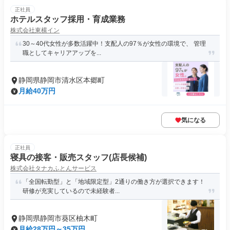
正社員
ホテルスタッフ採用・育成業務
株式会社東横イン
30～40代女性が多数活躍中！支配人の97％が女性の環境で、 管理
職としてキャリアアップを...
静岡県静岡市清水区本郷町
月給40万円
気になる
正社員
寝具の接客・販売スタッフ(店長候補)
株式会社タナカふとんサービス
「全国転勤型」と「地域限定型」2通りの働き方が選択できます！
研修が充実しているので未経験者...
静岡県静岡市葵区柚木町
月給28万円～35万円