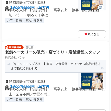
静岡県静岡市葵区御幸町
月給20万9900円～30万円
求める人材: 【必須要件】 ・高卒以上 ・接客・販売経験は一
切不問！ ・明るく丁寧に...
シフト自由
駅近5分以内
気になる
正社員
老舗ベーカリーの販売・店づくり・店舗運営スタッフ
株式会社ドンク
【キャリアアップ応援！】販売・店舗運営・オリジナル商品の開発
まで幅広く携われる！
静岡県静岡市葵区御幸町
月給22万6800円～30万円
求める人材: 【必須要件】 ・高卒以上 ・接客販売の経験1年以
上（業界不問／学歴不問...
シフト自由
駅近5分以内