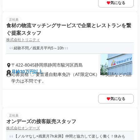
気になる
正社員
食材の物流マッチングサービスで企業とレストランを繋
ぐ提案スタッフ
株式会社トリニティ
経験不問／残業月平均5～10h
〒422-8045静岡県静岡市駿河区西島
月給30万円以上
応募資格 〇 要普通自動車免許（AT限定OK） ※英語などの語
学力は不問です。
気になる
正社員
オンデーズの接客販売スタッフ
株式会社オンデーズ
【ノルマなし×残業月7h未満】仲間と協力して楽しく働く！休みも