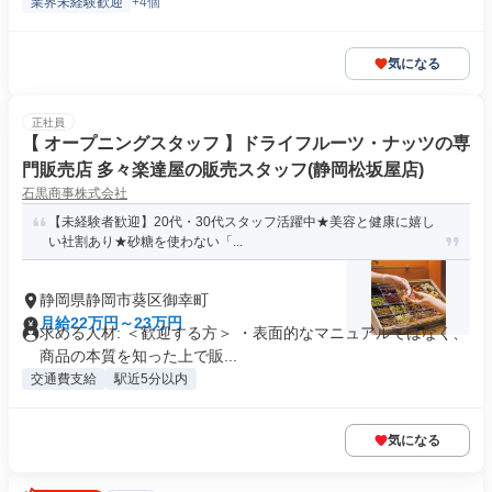
業界未経験歓迎
+4個
気になる
正社員
【 オープニングスタッフ 】ドライフルーツ・ナッツの専
門販売店 多々楽達屋の販売スタッフ(静岡松坂屋店)
石黒商事株式会社
【未経験者歓迎】20代・30代スタッフ活躍中★美容と健康に嬉し
い社割あり★砂糖を使わない「...
静岡県静岡市葵区御幸町
月給22万円～23万円
求める人材: ＜歓迎する方＞ ・表面的なマニュアルではなく、
商品の本質を知った上で販...
交通費支給
駅近5分以内
気になる