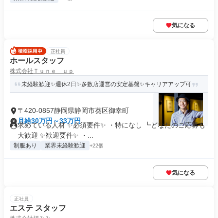
気になる
正社員
ホールスタッフ
株式会社Ｔｕｎｅ ｕｐ
未経験歓迎✨週休2日✨多数店運営の安定基盤✨キャリアアップ可
〒420-0857静岡県静岡市葵区御幸町
月給30万円～33万円
求めている人材 ✨必須要件✨ ・特になし ┗どなたのご応募も
大歓迎 ✨歓迎要件✨ ・...
制服あり
業界未経験歓迎
+22個
気になる
正社員
エステ スタッフ