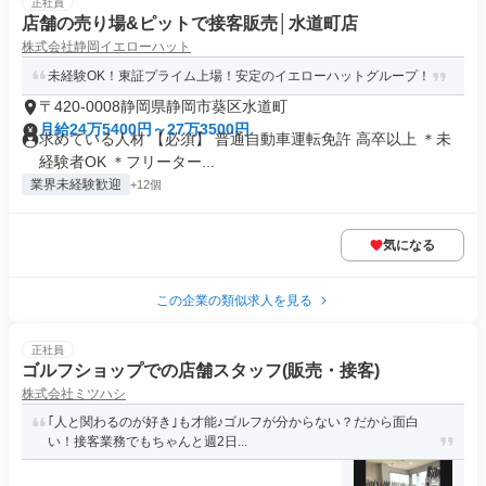
正社員
店舗の売り場&ピットで接客販売│水道町店
株式会社静岡イエローハット
未経験OK！東証プライム上場！安定のイエローハットグループ！
〒420-0008静岡県静岡市葵区水道町
月給24万5400円～27万3500円
求めている人材 【必須】 普通自動車運転免許 高卒以上 ＊未
経験者OK ＊フリーター...
業界未経験歓迎
+12個
気になる
この企業の類似求人を見る
正社員
ゴルフショップでの店舗スタッフ(販売・接客)
株式会社ミツハシ
｢人と関わるのが好き｣も才能♪ゴルフが分からない？だから面白
い！接客業務でもちゃんと週2日...