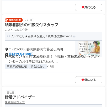
気になる
正社員
結婚相談所の相談受付スタッフ
ムスベル株式会社
ノルマなし★頑張りを還元＊残業ほぼ無/szkap1
〒420-0858静岡県静岡市葵区伝馬町
月給19万4500円
求めている人材 未経験歓迎！ ┗職種・業種未経験からアポイ
ンターのお仕事に挑戦されたい...
業界未経験歓迎
歩合給あり
+19個
気になる
正社員
婚活アドバイザー
株式会社ウェブ