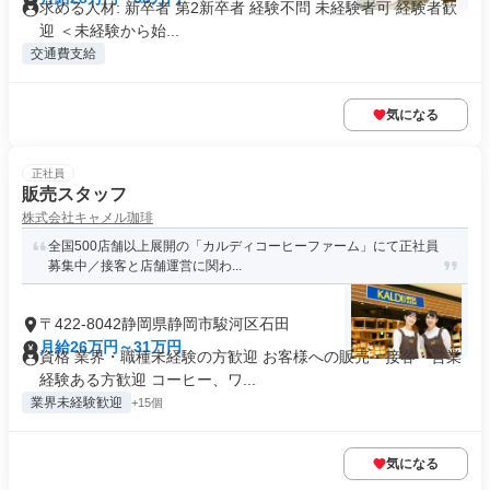
求める人材: 新卒者 第2新卒者 経験不問 未経験者可 経験者歓
迎 ＜未経験から始...
交通費支給
気になる
正社員
販売スタッフ
株式会社キャメル珈琲
全国500店舗以上展開の「カルディコーヒーファーム」にて正社員
募集中／接客と店舗運営に関わ...
〒422-8042静岡県静岡市駿河区石田
月給26万円～31万円
資格 業界・職種未経験の方歓迎 お客様への販売・接客・営業
経験ある方歓迎 コーヒー、ワ...
業界未経験歓迎
+15個
気になる