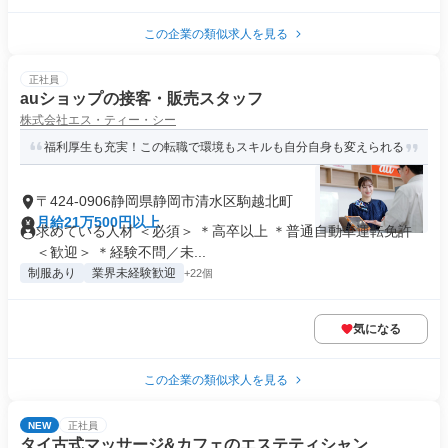
この企業の類似求人を見る
正社員
auショップの接客・販売スタッフ
株式会社エス・ティー・シー
福利厚生も充実！この転職で環境もスキルも自分自身も変えられる
〒424-0906静岡県静岡市清水区駒越北町
月給21万500円以上
求めている人材 ＜必須＞ ＊高卒以上 ＊普通自動車運転免許
＜歓迎＞ ＊経験不問／未...
制服あり
業界未経験歓迎
+22個
気になる
この企業の類似求人を見る
NEW
正社員
タイ古式マッサージ&カフェのエステティシャン