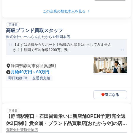
この企業の類似求人を見る
正社員
高級ブランド買取スタッフ
株式会社いーふらんおたからや静岡本店
【まずは退職からサポート！転職の相談を1からしてみません
か？】静岡で平均年収1200万。残...
静岡県静岡市葵区呉服町
月給40万円～60万円
即日勤務OK
交通費支給
気になる
正社員
【静岡駅南口・石田街道沿いに新店舗OPEN予定!完全週
休2日制!】貴金属・ブランド品買取店[おたからや]の店舗
有限会社菅原金物店
スタッフ