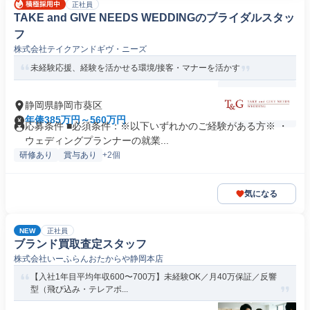
正社員
TAKE and GIVE NEEDS WEDDINGのブライダルスタッ
フ
株式会社テイクアンドギヴ・ニーズ
未経験応援、経験を活かせる環境/接客・マナーを活かす
静岡県静岡市葵区
年俸385万円～560万円
応募条件 ■必須条件：※以下いずれかのご経験がある方※ ・
ウェディングプランナーの就業...
研修あり
賞与あり
+2個
気になる
NEW
正社員
ブランド買取査定スタッフ
株式会社いーふらんおたからや静岡本店
【入社1年目平均年収600〜700万】未経験OK／月40万保証／反響
型（飛び込み・テレアポ...