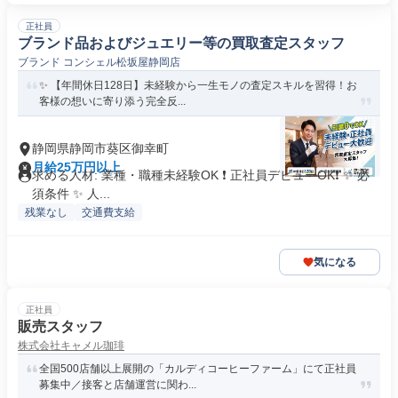
正社員
ブランド品およびジュエリー等の買取査定スタッフ
ブランド コンシェル松坂屋静岡店
✨ 【年間休日128日】未経験から一生モノの査定スキルを習得！お
客様の想いに寄り添う完全反...
静岡県静岡市葵区御幸町
月給25万円以上
求める人材: 業種・職種未経験OK ❗ 正社員デビューOK❗ ✨ 必
須条件 ✨ 人...
残業なし
交通費支給
気になる
正社員
販売スタッフ
株式会社キャメル珈琲
全国500店舗以上展開の「カルディコーヒーファーム」にて正社員
募集中／接客と店舗運営に関わ...