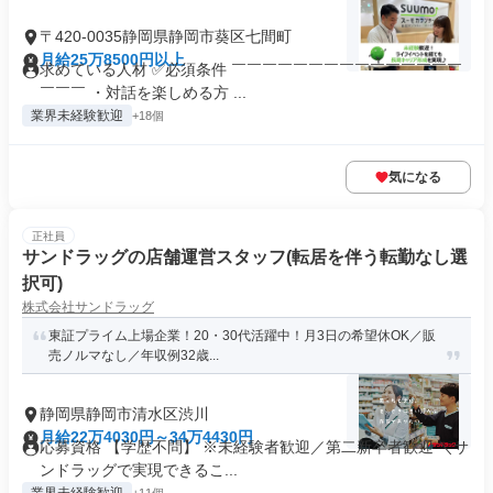
〒420-0035静岡県静岡市葵区七間町
月給25万8500円以上
求めている人材 ✅必須条件 ￣￣￣￣￣￣￣￣￣￣￣￣￣￣￣
￣￣￣ ・対話を楽しめる方 ...
業界未経験歓迎
+18個
気になる
正社員
サンドラッグの店舗運営スタッフ(転居を伴う転勤なし選
択可)
株式会社サンドラッグ
東証プライム上場企業！20・30代活躍中！月3日の希望休OK／販
売ノルマなし／年収例32歳...
静岡県静岡市清水区渋川
月給22万4030円～34万4430円
応募資格 【学歴不問】 ※未経験者歓迎／第二新卒者歓迎 ＼サ
ンドラッグで実現できるこ...