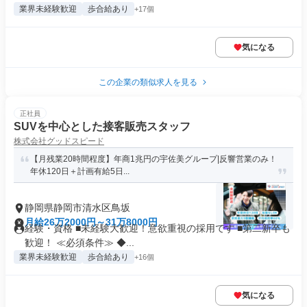
業界未経験歓迎
歩合給あり
+17個
気になる
この企業の類似求人を見る
正社員
SUVを中心とした接客販売スタッフ
株式会社グッドスピード
【月残業20時間程度】年商1兆円の宇佐美グループ|反響営業のみ！
年休120日＋計画有給5日...
静岡県静岡市清水区鳥坂
月給26万2000円～31万8000円
経験・資格 ■未経験大歓迎！意欲重視の採用です ■第二新卒も
歓迎！ ≪必須条件≫ ◆...
業界未経験歓迎
歩合給あり
+16個
気になる