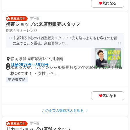
気になる
正社員
携帯ショップの来店型販売スタッフ
株式会社オーレンジ
来店対応中心の相談型販売スタッフ！売り込みよりもお客様のお役
に立つことを重視。業務習得フロ...
静岡県静岡市駿河区下川原南
月給25万円～35万円
求める人材: ・ポテンシャル採用枠なので未経験者歓迎！無資
格OKです！ ・女性 正社...
交通費支給
気になる
この企業の類似求人を見る
正社員
リカーショップの店舗スタッフ