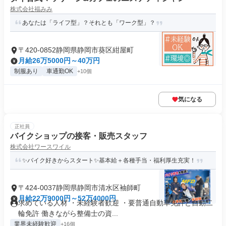
株式会社福みみ
あなたは「ライフ型」？それとも「ワーク型」？
〒420-0852静岡県静岡市葵区紺屋町
月給26万5000円～40万円
制服あり
車通勤OK
+10個
気になる
正社員
バイクショップの接客・販売スタッフ
株式会社ワースワイル
✨バイク好きからスタート✨基本給＋各種手当・福利厚生充実！
〒424-0037静岡県静岡市清水区袖師町
月給22万9000円～52万4000円
求めている人材 ・未経験者歓迎 ・要普通自動車免許と自動二
輪免許 働きながら整備士の資...
業界未経験歓迎
+16個