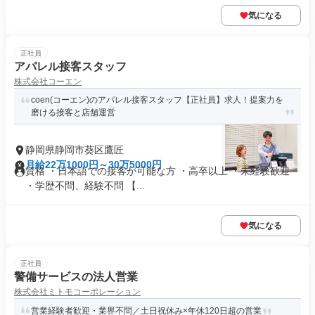
気になる
正社員
アパレル接客スタッフ
株式会社コーエン
coen(コーエン)のアパレル接客スタッフ【正社員】求人！提案力を
磨ける接客と店舗運営
静岡県静岡市葵区鷹匠
月給22万1000円～30万5000円
資格 ・日本語での接客が可能な方 ・高卒以上 ・未経験歓迎
・学歴不問、経験不問 【...
気になる
正社員
警備サービスの法人営業
株式会社ミトモコーポレーション
営業経験者歓迎・業界不問／土日祝休み×年休120日超の営業