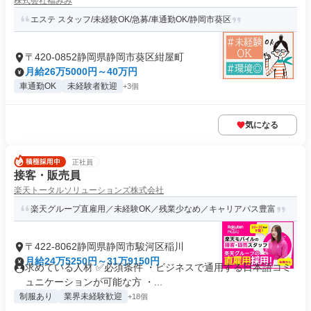
株式会社福みみ
エステ スタッフ/未経験OK/急募/車通勤OK/静岡市葵区
〒420-0852静岡県静岡市葵区紺屋町
月給26万5000円～40万円
車通勤OK
未経験者歓迎
+3個
気になる
正社員
接客・販売員
楽天トータルソリューションズ株式会社
楽天グループ直雇用／未経験OK／残業少なめ／キャリアパス豊富
〒422-8062静岡県静岡市駿河区稲川
月給24万5250円～31万9150円
求めている人材 ✅必須条件 ・ビジネスで通用する日本語コミ
ュニケーションが可能な方 ・...
制服あり
業界未経験歓迎
+18個