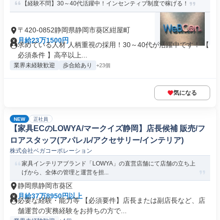
【経験不問】30～40代活躍中！インセンティブ制度で稼げる！
〒420-0852静岡県静岡市葵区紺屋町
月給23万1500円
求めている人材 人柄重視の採用！30～40代が活躍中です！ 【
必須条件 】高卒以上...
業界未経験歓迎
歩合給あり
+23個
気になる
NEW
正社員
【家具ECのLOWYA/マークイズ静岡】店長候補 販売/フ
ロアスタッフ(アパレル/アクセサリー/インテリア)
株式会社ベガコーポレーション
家具インテリアブランド「LOWYA」の直営店舗にて店舗の立ち上
げから、全体の管理と運営を担...
静岡県静岡市葵区
月給37万8950円以上
必要な経験・能力等 【必須要件】店長または副店長など、店
舗運営の実務経験をお持ちの方で...