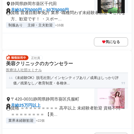
静岡県静岡市葵区千代田
月給24万5000円～30万5000円
資格 普通自動車免許 業界･職種問わず未経験者歓迎 ★こんな
方、歓迎です！ ・スポー...
制服あり
主婦・主夫歓迎
+16個
気になる
正社員
美容クリニックのカウンセラー
医療法人社団エミナル
《未経験OK》脱毛社割／インセンティブあり／成果はしっかり評
価／残業なし／教育制度・各種休...
〒420-0031静岡県静岡市葵区呉服町
月給25万円以上
資格 ＝＝＝＝＝＝＝＝＝ 高卒以上 未経験者歓迎 資格不問 ＝
＝＝＝＝＝＝＝＝ 【美...
業界未経験歓迎
+22個