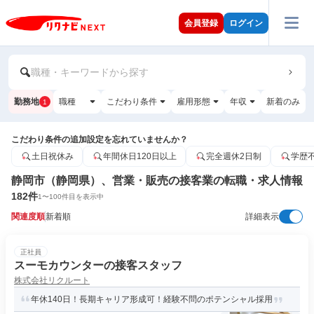
会員登録
ログイン
職種・キーワードから探す
勤務地
職種
こだわり条件
雇用形態
年収
新着のみ
1
こだわり条件の追加設定を忘れていませんか？
土日祝休み
年間休日120日以上
完全週休2日制
学歴
静岡市（静岡県）、営業・販売の接客業の転職・求人情報
182
件
1
〜
100
件目を表示中
関連度順
新着順
詳細表示
正社員
スーモカウンターの接客スタッフ
株式会社リクルート
年休140日！長期キャリア形成可！経験不問のポテンシャル採用