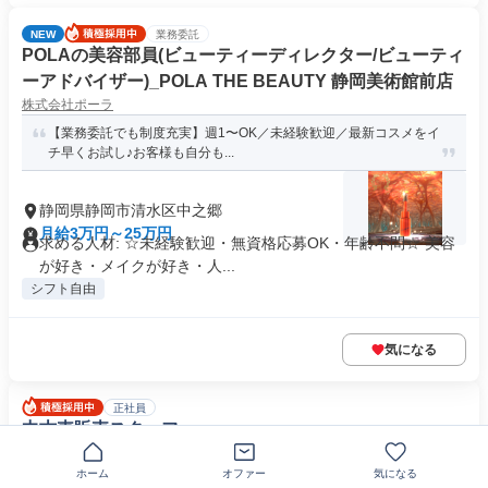
NEW
業務委託
POLAの美容部員(ビューティーディレクター/ビューティ
ーアドバイザー)_POLA THE BEAUTY 静岡美術館前店
株式会社ポーラ
【業務委託でも制度充実】週1〜OK／未経験歓迎／最新コスメをイ
チ早くお試し♪お客様も自分も...
静岡県静岡市清水区中之郷
月給3万円～25万円
求める人材: ☆未経験歓迎・無資格応募OK・年齢不問☆ 美容
が好き・メイクが好き・人...
シフト自由
気になる
正社員
中古車販売スタッフ
ガリバー静岡流通通り店
ホーム
オファー
気になる
個人ノルマなし！未経験から月給25万円～／成果は収入とキャリ