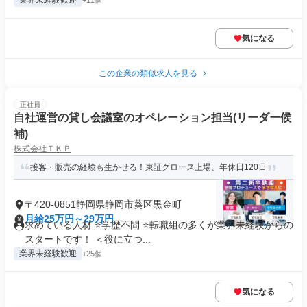
業界未経験歓迎
+11個
気になる
この企業の類似求人を見る
正社員
自社運営の貸し会議室のオペレーション担当(リーダー候
補)
株式会社ＴＫＰ
接客・販売の経験も生かせる！東証グロース上場、年休日120日
〒420-0851静岡県静岡市葵区黒金町
月給25万円～29万円
求めている人材 ⭐学歴不問 ⭐転職組の多くが業界未経験からの
スタートです！ ＜役に立つ...
業界未経験歓迎
+25個
気になる