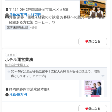
〒424-0942静岡県静岡市清水区入船町
月給26万円～31万円
資格 業界・職種未経験の方歓迎 お客様への販売・接客・営業
経験ある方歓迎 コーヒー、ワ...
業界未経験歓迎
+15個
気になる
正社員
ホテル運営業務
株式会社東横イン
30～40代女性が多数活躍中！支配人の97％が女性の環境で、 管理
職としてキャリアアップを...
静岡県静岡市清水区本郷町
月給40万円
気になる