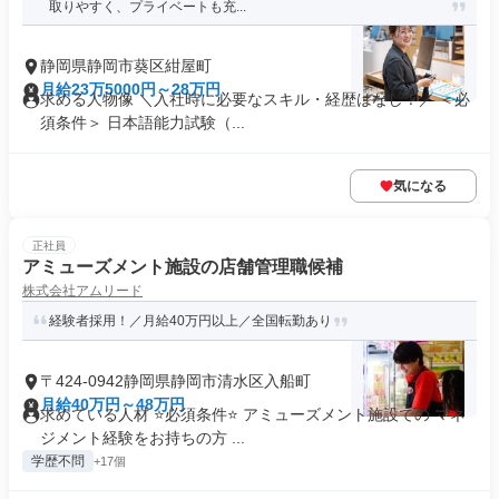
取りやすく、プライベートも充...
静岡県静岡市葵区紺屋町
月給23万5000円～28万円
求める人物像 ＼入社時に必要なスキル・経歴はなし！／ ＜必
須条件＞ 日本語能力試験（...
気になる
正社員
アミューズメント施設の店舗管理職候補
株式会社アムリード
経験者採用！／月給40万円以上／全国転勤あり
〒424-0942静岡県静岡市清水区入船町
月給40万円～48万円
求めている人材 ⭐必須条件⭐ アミューズメント施設での マネ
ジメント経験をお持ちの方 ...
学歴不問
+17個