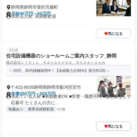
静岡県静岡市葵区呉服町
月給40万円～60万円
求める人材: 未経験歓迎
気になる
正社員
住宅設備機器のショールームご案内スタッフ_静岡
株式会社ＬＩＸＩＬ Ａｄｖａｎｃｅｄ Ｓｈｏｗｒｏｏｍ
20代、30代積極採用中！【未経験入社98%】賞与年2回
〒422-8035静岡県静岡市駿河区宮竹
年俸350万円～550万円
求めている人材 ■未経験者OK ■学歴・職歴不問 ■履歴書なしで
応募可 たくさんの方に...
制服あり
業界未経験歓迎
+27個
気になる