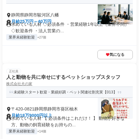
静岡県静岡市駿河区八幡
月給25万円～40万円
求めている人材 ◇必須条件 ・営業経験1年以上（業界不問）
◇歓迎条件 ・法人営業の...
業界未経験歓迎
+27個
気になる
正社員
人と動物を共に幸せにするペットショップスタッフ
株式会社犬の家
未経験スタート歓迎・業績好調・ペット関連社割充実【013】
〒420-0821静岡県静岡市葵区柚木
月給18万9000円以上
求めている人材 【 必須条件はこれだけ！ 】 動物が好きな
方、動物の飼育経験をお持ちの...
業界未経験歓迎
+14個