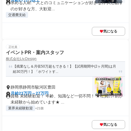
月給27万円以上
求める人材: * 人とのコミュニケーションが好きな方 人と話す
のが好きな方、大歓迎...
交通費支給
気になる
正社員
イベントPR・案内スタッフ
株式会社Liv.Design
【残業なし＆月収50万超もできる！】【試用期間中(2ヶ月間)は月
給30万円！】「ホワイトす...
静岡県静岡市駿河区豊田
月給23万円～27万円
資格 未経験歓迎！ 年齢、知識など一切不問！ ★社員の7割が
未経験から始めています★ ...
業界未経験歓迎
+21個
気になる