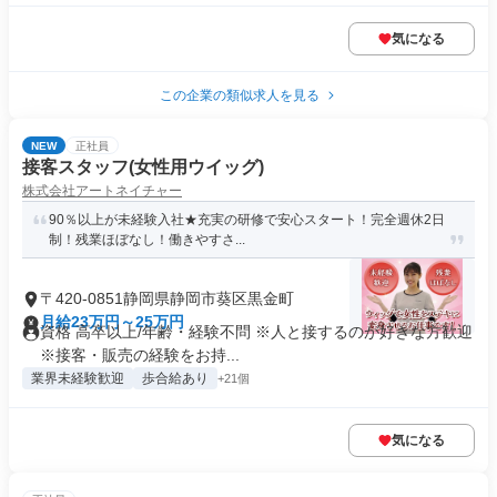
気になる
この企業の類似求人を見る
NEW
正社員
接客スタッフ(女性用ウイッグ)
株式会社アートネイチャー
90％以上が未経験入社★充実の研修で安心スタート！完全週休2日
制！残業ほぼなし！働きやすさ...
〒420-0851静岡県静岡市葵区黒金町
月給23万円～25万円
資格 高卒以上/年齢・経験不問 ※人と接するのが好きな方歓迎
※接客・販売の経験をお持...
業界未経験歓迎
歩合給あり
+21個
気になる