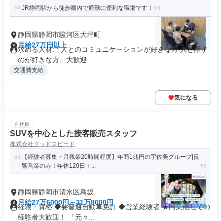
JR静岡駅から徒歩圏内で通勤に便利な職場です！
静岡県静岡市駿河区大坪町
月給27万円以上
求める人材: * 人とのコミュニケーションが好きな方 人と話す
のが好きな方、大歓迎...
交通費支給
気になる
正社員
SUVを中心とした接客販売スタッフ
株式会社グッドスピード
【経験者募集・月残業20時間程度】年商1兆円の宇佐美グループ|反
響営業のみ！年休120日＋...
静岡県静岡市清水区鳥坂
月給27万6000円～31万8000円
経験・資格 ◆要普通自動車免許 ◆営業経験者 ★同業他社での
経験者大歓迎！ 「元々...