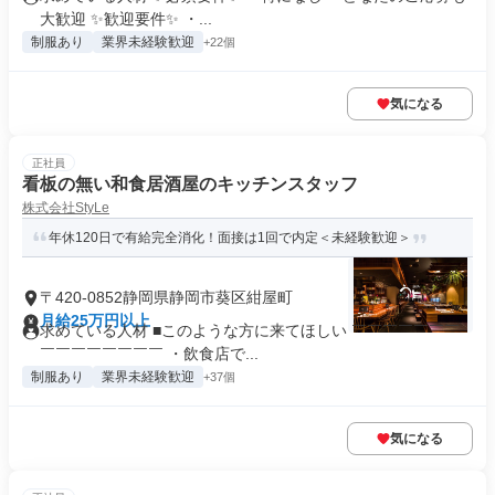
大歓迎 ✨歓迎要件✨ ・...
制服あり
業界未経験歓迎
+22個
気になる
正社員
看板の無い和食居酒屋のキッチンスタッフ
株式会社StyLe
年休120日で有給完全消化！面接は1回で内定＜未経験歓迎＞
〒420-0852静岡県静岡市葵区紺屋町
月給25万円以上
求めている人材 ■このような方に来てほしい ￣￣￣￣￣￣￣
￣￣￣￣￣￣￣￣ ・飲食店で...
制服あり
業界未経験歓迎
+37個
気になる