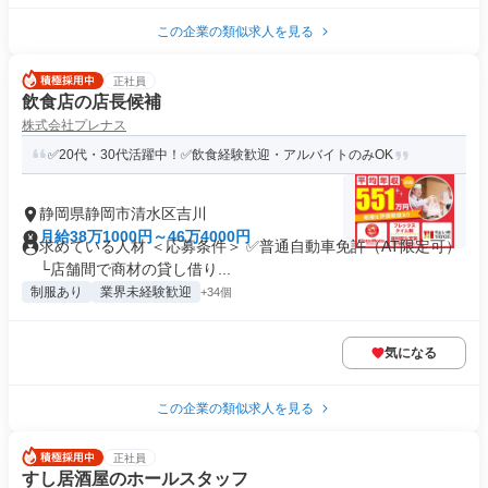
この企業の類似求人を見る
正社員
飲食店の店長候補
株式会社プレナス
✅20代・30代活躍中！✅飲食経験歓迎・アルバイトのみOK
静岡県静岡市清水区吉川
月給38万1000円～46万4000円
求めている人材 ＜応募条件＞ ✅普通自動車免許（AT限定可）
└店舗間で商材の貸し借り...
制服あり
業界未経験歓迎
+34個
気になる
この企業の類似求人を見る
正社員
すし居酒屋のホールスタッフ