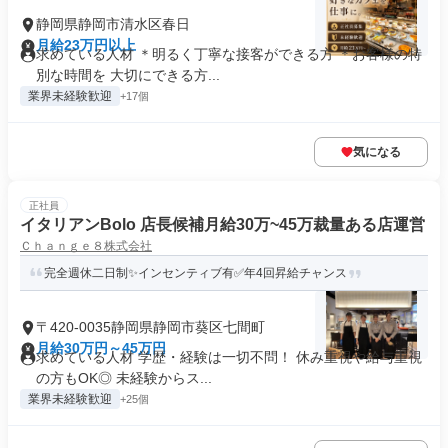
静岡県静岡市清水区春日
月給23万円以上
求めている人材 ＊明るく丁寧な接客ができる方 ＊お客様の特
別な時間を 大切にできる方...
業界未経験歓迎
+17個
気になる
正社員
イタリアンBolo 店長候補月給30万~45万裁量ある店運営
Ｃｈａｎｇｅ８株式会社
完全週休二日制✨インセンティブ有✅年4回昇給チャンス
〒420-0035静岡県静岡市葵区七間町
月給30万円～45万円
求めている人材 学歴・経験は一切不問！ 休み重視や給与重視
の方もOK◎ 未経験からス...
業界未経験歓迎
+25個