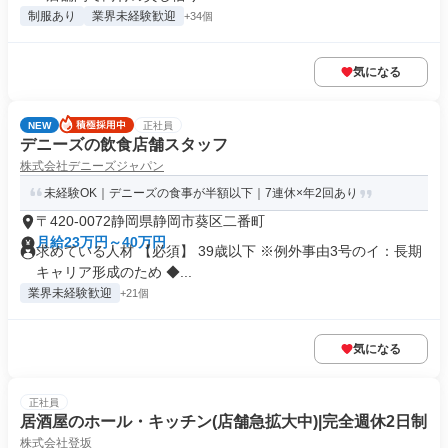
制服あり
業界未経験歓迎
+34個
気になる
NEW
正社員
デニーズの飲食店舗スタッフ
株式会社デニーズジャパン
未経験OK｜デニーズの食事が半額以下｜7連休×年2回あり
〒420-0072静岡県静岡市葵区二番町
月給23万円～40万円
求めている人材 【必須】 39歳以下 ※例外事由3号のイ：長期
キャリア形成のため ◆...
業界未経験歓迎
+21個
気になる
正社員
居酒屋のホール・キッチン(店舗急拡大中)|完全週休2日制
株式会社登坂