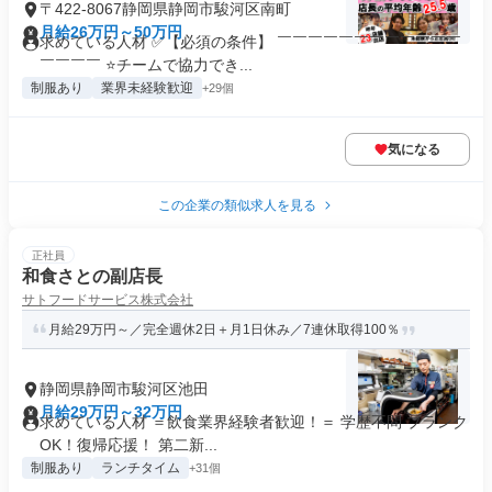
〒422-8067静岡県静岡市駿河区南町
月給26万円～50万円
求めている人材 ✅【必須の条件】 ￣￣￣￣￣￣￣￣￣￣￣￣
￣￣￣￣ ⭐チームで協力でき...
制服あり
業界未経験歓迎
+29個
気になる
この企業の類似求人を見る
正社員
和食さとの副店長
サトフードサービス株式会社
月給29万円～／完全週休2日＋月1日休み／7連休取得100％
静岡県静岡市駿河区池田
月給29万円～32万円
求めている人材 ＝飲食業界経験者歓迎！＝ 学歴不問 ブランク
OK！復帰応援！ 第二新...
制服あり
ランチタイム
+31個