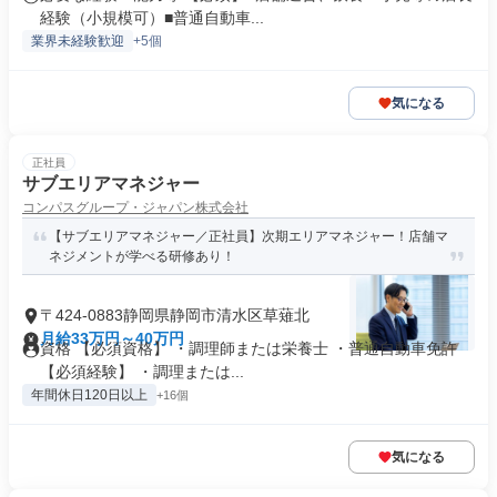
経験（小規模可）■普通自動車...
業界未経験歓迎
+5個
気になる
正社員
サブエリアマネジャー
コンパスグループ・ジャパン株式会社
【サブエリアマネジャー／正社員】次期エリアマネジャー！店舗マ
ネジメントが学べる研修あり！
〒424-0883静岡県静岡市清水区草薙北
月給33万円～40万円
資格 【必須資格】 ・調理師または栄養士 ・普通自動車免許
【必須経験】 ・調理または...
年間休日120日以上
+16個
気になる