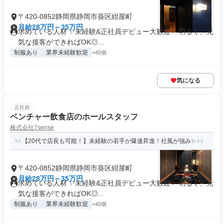
〒420-0852静岡県静岡市葵区紺屋町
月給28万円～35万円
求めている人材 ✨未経験&正社員デビュー大歓迎✨ 明るく、元
気な接客ができればOK◎...
制服あり
業界未経験歓迎
+40個
気になる
正社員
ベンチャー飲食店のホールスタッフ
株式会社7sense
【20代で店長も可能！】未経験の若手が爆速昇進！社風が強み✨
〒420-0852静岡県静岡市葵区紺屋町
月給28万円～35万円
求めている人材 ✨未経験&正社員デビュー大歓迎✨ 明るく、元
気な接客ができればOK◎...
制服あり
業界未経験歓迎
+40個