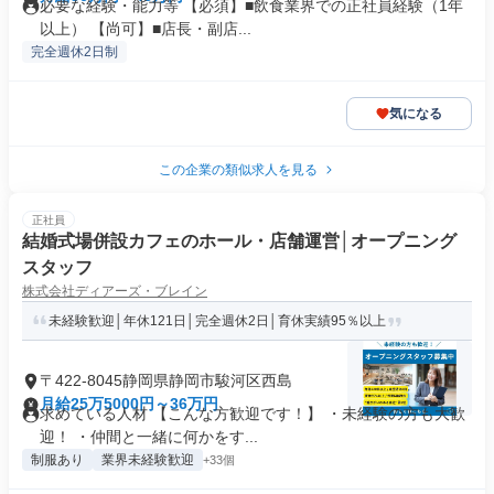
必要な経験・能力等 【必須】■飲食業界での正社員経験（1年
以上） 【尚可】■店長・副店...
完全週休2日制
気になる
この企業の類似求人を見る
正社員
結婚式場併設カフェのホール・店舗運営│オープニング
スタッフ
株式会社ディアーズ・ブレイン
未経験歓迎│年休121日│完全週休2日│育休実績95％以上
〒422-8045静岡県静岡市駿河区西島
月給25万5000円～36万円
求めている人材 【こんな方歓迎です！】 ・未経験の方も大歓
迎！ ・仲間と一緒に何かをす...
制服あり
業界未経験歓迎
+33個