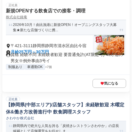
正社員
新規OPENする飲食店での接客・調理
株式会社鐘庵
2026年10月！由比漁港に新規OPEN！オープニングスタッフ大募
集★新たな店舗づくりに携...
〒421-3111静岡県静岡市清水区由比今宿
月給25万円～30万円
資格 経験不問 未経験者歓迎 要普通免許(AT限定可) 45才迄の
男女※例外事由3号イ
制服あり
車通勤OK
+7個
気になる
正社員
【静岡県(中部エリア)/店舗スタッフ】未経験歓迎 木曜定
休&働き方改善進行中 飲食調理スタッフ
さわやか株式会社
静岡県内で絶大な人気を誇る「炭焼きレストランさわやか」の店長
候補として店舗運営をお任せしま...