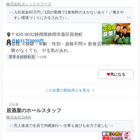
株式会社ヨシックスフーズ
入社祝金60万円／1回の勤務で1食無料のまかないあり！／働きや
すい環境づくりに力を入れてい...
〒420-0032静岡県静岡市葵区両替町
月給31万3000円
資格 ≪経験・年齢・性別・資格不問≫ 飲食店勤務・社会人経
験がなくても、やる気があれ...
業界未経験歓迎
+18個
気になる
この企業の類似求人を見る
正社員
居酒屋のホールスタッフ
株式会社Safari
売上達成で全員で沖縄旅行へ 仕事も遊びも全力で楽しむ