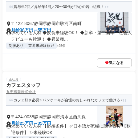
賞与年2回／昇給年4回／20〜30代が中心の若い組織！
〒422-8067静岡県静岡市駿河区南町
月給36万円～55万円
求めている人材 ◆飲食未経験OK！ ◆新卒・第二新卒・社会人
デビューも歓迎！ ◆異業種...
制服あり
業界未経験歓迎
+25個
気になる
正社員
カフェスタッフ
丸恵紙業株式会社
カフェ好き必見✨パンケーキが自慢のおしゃれなカフェで働ける♪
〒424-0038静岡県静岡市清水区西久保
月給25万円～35万円
求めている人材 【必須条件】 ✅日本語が流暢に話せる方 【歓
迎条件】 ✨未経験OK ...