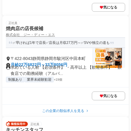
気になる
正社員
焼肉店の店長候補
株式会社 ジー・ディー・エス
✅早ければ1年で店長✅店長は月収27万円～✅SVや独立の道も
〒422-8043静岡県静岡市駿河区中田本町
月給22万6822円～33万8056円
求めている人材 【必須条件】 ・高卒以上 【歓迎条件】 ・飲
食店での勤務経験（アルバ...
制服あり
業界未経験歓迎
+19個
気になる
この企業の類似求人を見る
正社員
キッチンスタッフ