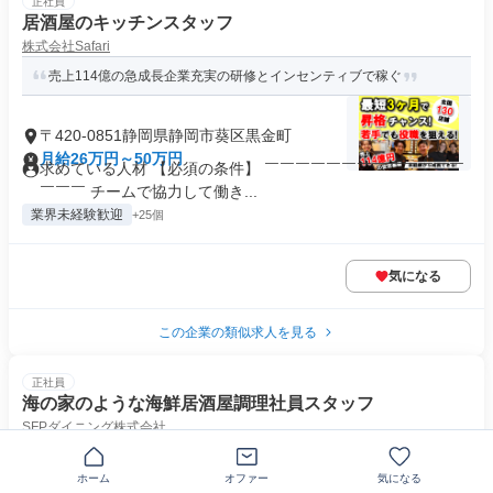
正社員
居酒屋のキッチンスタッフ
株式会社Safari
売上114億の急成長企業充実の研修とインセンティブで稼ぐ
〒420-0851静岡県静岡市葵区黒金町
月給26万円～50万円
求めている人材 【必須の条件】 ￣￣￣￣￣￣￣￣￣￣￣￣￣
￣￣￣ チームで協力して働き...
業界未経験歓迎
+25個
気になる
この企業の類似求人を見る
正社員
海の家のような海鮮居酒屋調理社員スタッフ
SFPダイニング株式会社
会社、仕事、収入、休日。全て大事にできます。◆月8日休◆残業
少なめ◆入社祝金30～50万円
ホーム
オファー
気になる