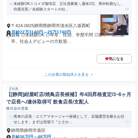
未経験OK☆コメダ珈琲店 正社員募集＼週休2日、県外転勤なし、
待遇充実／未経験スタートの社...
〒424-0025静岡県静岡市清水区八坂西町
月給22万3140円～25万1740円
資格 ◎未経験OK ◎年令、性別、学歴不問 ◎新卒、第二新
卒、社会人デビューの方歓迎...
気になる
この企業の類似求人を見る
正社員
【[静岡]紺屋町店/焼鳥店長候補】年4回昇格査定/3~6ヶ月
で店長へ/連休取得可 飲食店長/支配人
株式会社登坂
将来の店長・エリアマネージャー候補として、店舗運営全般をお任
せします。まずは現場で『とさか...
静岡県静岡市葵区
月給36万円～48万円