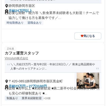
静岡県静岡市葵区
月給24万円以上
必要な経験・能力等 ＼飲食業界未経験者も大歓迎！チームで
協力して働ける方を募集中です／...
時短勤務あり
退職金あり
気になる
正社員
カフェ運営スタッフ
Vinculum株式会社
＼＼月給23万円～賞与年2回・年休119日◎／／ 将来は商品開発や
人事へのキャリアチェンジ...
〒420-0851静岡県静岡市葵区黒金町
月給23万円～27万3100円
資格 ■高卒以上 ■未経験歓迎 ■第二新卒や社会人経験が浅い方
も安心の研修制度あり ■...
制服あり
業界未経験歓迎
+16個