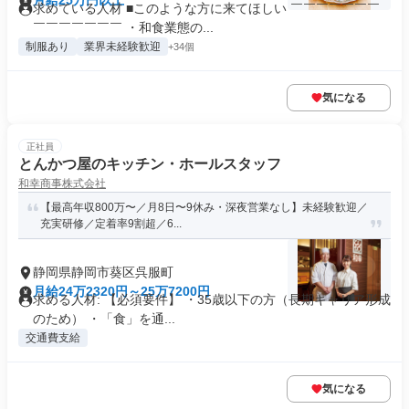
月給25万円以上
求めている人材 ■このような方に来てほしい ￣￣￣￣￣￣￣
￣￣￣￣￣￣￣ ・和食業態の...
制服あり
業界未経験歓迎
+34個
気になる
正社員
とんかつ屋のキッチン・ホールスタッフ
和幸商事株式会社
【最高年収800万〜／月8日〜9休み・深夜営業なし】未経験歓迎／
充実研修／定着率9割超／6...
静岡県静岡市葵区呉服町
月給24万2320円～25万7200円
求める人材: 【必須要件】 ・35歳以下の方（長期キャリア形成
のため） ・「食」を通...
交通費支給
気になる