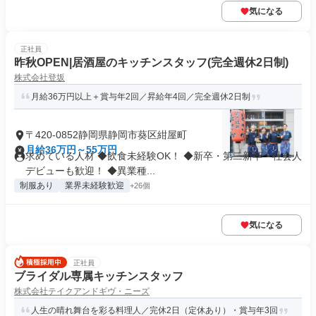
気になる
正社員
昨秋OPEN|居酒屋のキッチンスタッフ(完全週休2日制)
株式会社登坂
月給36万円以上＋賞与年2回／昇給年4回／完全週休2日制
〒420-0852静岡県静岡市葵区紺屋町
月給36万円～55万円
求めている人材 ◆飲食未経験OK！ ◆新卒・第二新卒・社会人
デビューも歓迎！ ◆異業種...
制服あり
業界未経験歓迎
+26個
気になる
正社員
ブライダル専属キッチンスタッフ
株式会社テイクアンドギヴ・ニーズ
人生の晴れ舞台を彩る料理人／完休2日（定休あり）・賞与年3回