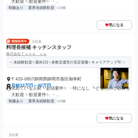
大歓迎 ✨歓迎要件✨ ・...
制服あり
業界未経験歓迎
+22個
気になる
正社員
料理長候補 キッチンスタッフ
株式会社Ｔｕｎｅ ｕｐ
未経験歓迎✨週休2日✨多数店運営の安定基盤✨キャリアアップ可
〒420-0857静岡県静岡市葵区御幸町
月給33万円～40万円
求めている人材 ✨必須要件✨ ・特になし ┗どなたのご応募も
大歓迎 ✨歓迎要件✨ ・...
制服あり
業界未経験歓迎
+23個
気になる
正社員