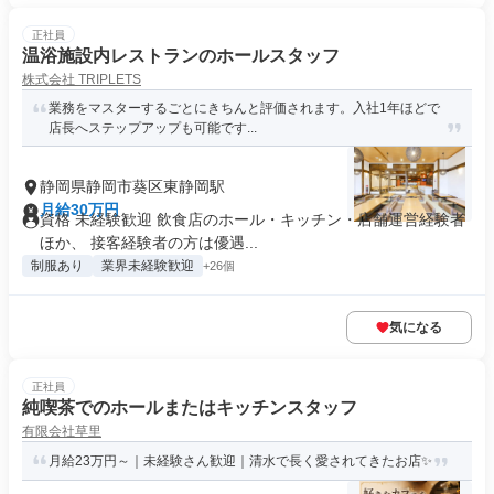
正社員
温浴施設内レストランのホールスタッフ
株式会社 TRIPLETS
業務をマスターするごとにきちんと評価されます。入社1年ほどで
店長へステップアップも可能です...
静岡県静岡市葵区東静岡駅
月給30万円
資格 未経験歓迎 飲食店のホール・キッチン・店舗運営経験者
ほか、 接客経験者の方は優遇...
制服あり
業界未経験歓迎
+26個
気になる
正社員
純喫茶でのホールまたはキッチンスタッフ
有限会社草里
月給23万円～｜未経験さん歓迎｜清水で長く愛されてきたお店✨