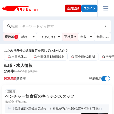
会員登録
ログイン
職種・キーワードから探す
勤務地
職種
こだわり条件
正社員
年収
新着のみ
1
こだわり条件の追加設定を忘れていませんか？
土日祝休み
年間休日120日以上
完全週休2日制
学歴
転職・求人情報
150
件
1
〜
100
件目を表示中
関連度順
新着順
詳細表示
正社員
ベンチャー飲食店のキッチンスタッフ
株式会社7sense
《業績好調×新規出店続々！》社風が強み✨20代爆速昇進も可能