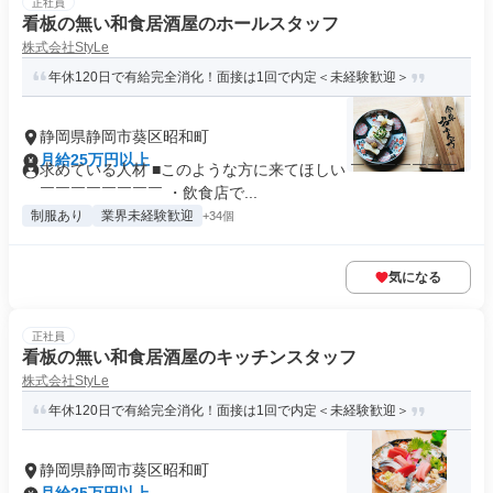
正社員
看板の無い和食居酒屋のホールスタッフ
株式会社StyLe
年休120日で有給完全消化！面接は1回で内定＜未経験歓迎＞
静岡県静岡市葵区昭和町
月給25万円以上
求めている人材 ■このような方に来てほしい ￣￣￣￣￣￣￣
￣￣￣￣￣￣￣￣ ・飲食店で...
制服あり
業界未経験歓迎
+34個
気になる
正社員
看板の無い和食居酒屋のキッチンスタッフ
株式会社StyLe
年休120日で有給完全消化！面接は1回で内定＜未経験歓迎＞
静岡県静岡市葵区昭和町