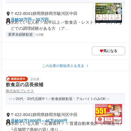
〒422-8041静岡県静岡市駿河区中田
月給30万円～35万円
求めている人材 ✅高卒以上 ✅飲食店・レストラン・ホテルな
どでの調理経験がある方 （ア...
業界未経験歓迎
+10個
気になる
この企業の類似求人を見る
正社員
飲食店の店長候補
株式会社プレナス
✅20代・30代活躍中！✅飲食経験歓迎・アルバイトのみOK
〒422-8041静岡県静岡市駿河区中田
月給38万1000円～46万4000円
求めている人材 ＜応募条件＞ ✅普通自動車免許（AT限定可）
└店舗間で商材の貸し借り...