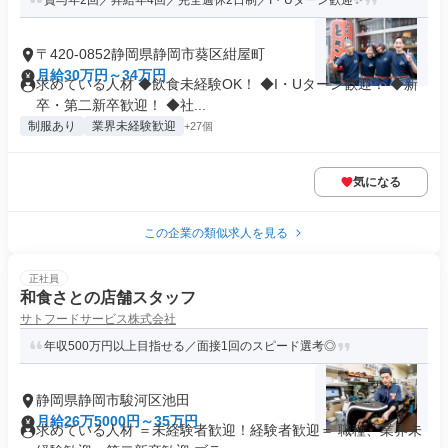
賞与年2回／昇給年4回／完全週休2日制／I・Uターン歓迎✨
〒420-0852静岡県静岡市葵区紺屋町
月給30万円～34万円
求めている人材 ◆飲食未経験OK！ ◆I・Uターン歓迎！ ◆新
卒・第二新卒歓迎！ ◆社...
制服あり
業界未経験歓迎
+27個
気になる
この企業の類似求人を見る
正社員
和食さとの店舗スタッフ
サトフードサービス株式会社
年収500万円以上目指せる／面接1回のスピード選考◎
静岡県静岡市駿河区池田
月給26万5000円～35万円
求めている人材 ＝未経験者歓迎！経験者歓迎＝ 職種、業界未