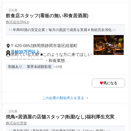
正社員
飲食店スタッフ(看板の無い和食居酒屋)
株式会社StyLe
年商60億の安定企業｜毎月の面談で成長を実感＃有給完全消化
〒420-0852静岡県静岡市葵区紺屋町
月給35万円以上
求めている人材 ■このような方に来てほしい ￣￣￣￣￣￣￣
￣￣￣￣￣￣￣￣ ・和食業態...
制服あり
業界未経験歓迎
+34個
気になる
この企業の類似求人を見る
正社員
焼鳥×居酒屋の店舗スタッフ(転勤なし)福利厚生充実
株式会社登坂