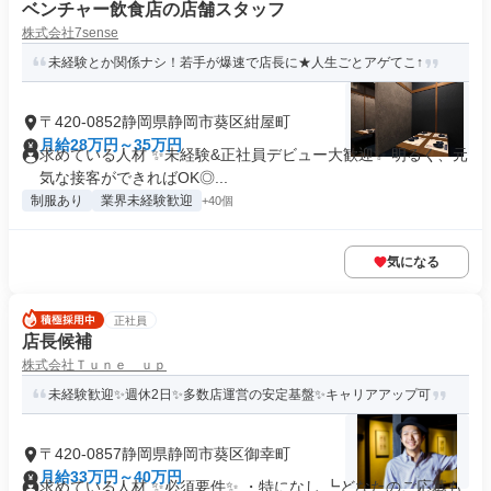
ベンチャー飲食店の店舗スタッフ
株式会社7sense
未経験とか関係ナシ！若手が爆速で店長に★人生ごとアゲてこ↑
〒420-0852静岡県静岡市葵区紺屋町
月給28万円～35万円
求めている人材 ✨未経験&正社員デビュー大歓迎✨ 明るく、元
気な接客ができればOK◎...
制服あり
業界未経験歓迎
+40個
気になる
正社員
店長候補
株式会社Ｔｕｎｅ ｕｐ
未経験歓迎✨週休2日✨多数店運営の安定基盤✨キャリアアップ可
〒420-0857静岡県静岡市葵区御幸町
月給33万円～40万円
求めている人材 ✨必須要件✨ ・特になし ┗どなたのご応募も