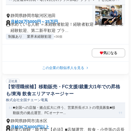
静岡県静岡市駿河区池田
月給26万5000円～35万円
求めている人材 ＝未経験者歓迎！経験者歓迎＝ 職種、業界未
経験歓迎、第二新卒歓迎 ブラ...
制服あり
業界未経験歓迎
+36個
気になる
この企業の類似求人を見る
正社員
【管理職候補】移動販売・FC支援/裁量大/1年での昇格
も/東海 飲食エリアマネージャー
株式会社全国チエーン竜鳳
■全国への店舗・拠点拡大に伴う、営業所長ポストの増員募集■移
動販売の拠点運営、FCオーナー...
静岡県静岡市清水区
月給36万4000円以上
必要な経験・能力等 【必須】■店舗運営、飲食・小売等の店長