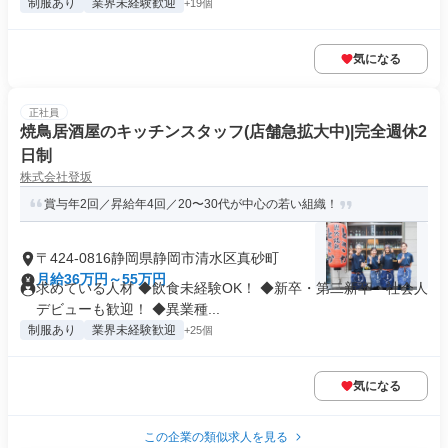
制服あり
業界未経験歓迎
+19個
気になる
正社員
焼鳥居酒屋のキッチンスタッフ(店舗急拡大中)|完全週休2
日制
株式会社登坂
賞与年2回／昇給年4回／20〜30代が中心の若い組織！
〒424-0816静岡県静岡市清水区真砂町
月給36万円～55万円
求めている人材 ◆飲食未経験OK！ ◆新卒・第二新卒・社会人
デビューも歓迎！ ◆異業種...
制服あり
業界未経験歓迎
+25個
気になる
この企業の類似求人を見る