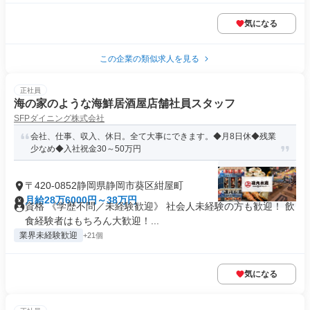
気になる
この企業の類似求人を見る
正社員
海の家のような海鮮居酒屋店舗社員スタッフ
SFPダイニング株式会社
会社、仕事、収入、休日。全て大事にできます。◆月8日休◆残業
少なめ◆入社祝金30～50万円
〒420-0852静岡県静岡市葵区紺屋町
月給28万6000円～38万円
資格 《学歴不問／未経験歓迎》 社会人未経験の方も歓迎！ 飲
食経験者はもちろん大歓迎！...
業界未経験歓迎
+21個
気になる