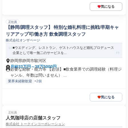
気になる
正社員
【静岡/調理スタッフ】 特別な婚礼料理に挑戦/早期キャ
リアアップ可/働き方 飲食調理スタッフ
株式会社オンザページ
■ウエディング、レストラン、ゲストハウスなど婚礼プロデュース
企業として唯一無二のサービスを...
静岡県静岡市駿河区
月給33万円～38万5000円
必要な経験・能力等 【必須】■飲食業界での調理経験（料理ジ
ャンル、年数は問いません） ...
業界未経験歓迎
+2個
気になる
正社員
人気珈琲店の店舗スタッフ
株式会社 トークインコーポレーション