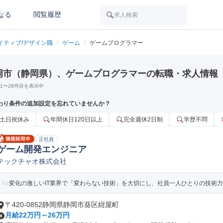
なる
閲覧履歴
求人検索
イティブ/デザイン職
/
ゲーム
/
ゲームプログラマー
岡市（静岡県）、ゲームプログラマーの転職・求人情報
1
〜
28
件目を表示中
わり条件の追加設定を忘れていませんか？
土日祝休み
年間休日120日以上
完全週休2日制
学歴不問
正社員
ゲーム開発エンジニア
テックチャオ株式会社
変化の激しいIT業界で「変わらない技術」を大切にし、社員一人ひとりの技術力の
〒420-0852静岡県静岡市葵区紺屋町
月給22万円～26万円