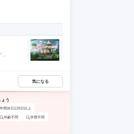
..
気になる
しょう
年間休日120日以上
年齢不問
学歴不問