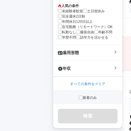
人気の条件
未経験者歓迎
土日祝休み
完全週休2日制
年間休日120日以上
在宅勤務（リモートワーク）OK
転勤なし
服装自由
年齢不問
学歴不問
語学力を活かせる
雇用形態
年収
すべての条件をクリア
新着のみ
検索