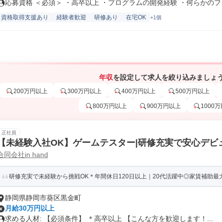
応募資格 ＜必須＞ ・高卒以上 ・プログラムの開発経験 ・何らかのフレ.
資格取得支援あり
経験者歓迎
研修あり
在宅OK
+1個
年収
を設定して求人を絞り込みましょ
200万円以上
300万円以上
400万円以上
500万円以上
800万円以上
900万円以上
1000
正社員
【未経験入社OK】ゲームテスター|研修充実で安心デビュ
合同会社in hand
研修充実で未経験から挑戦OK＊年間休日120日以上｜20代活躍中◎家賃補助最大5
静岡県静岡市葵区黒金町
月給30万円以上
求める人材: 【必須条件】 ＊高卒以上 【こんな方を歓迎します！...