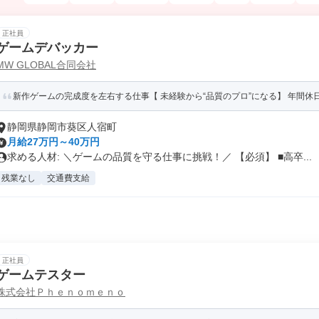
正社員
ゲームデバッカー
MW GLOBAL合同会社
新作ゲームの完成度を左右する仕事【 未経験から“品質のプロ”になる】 年間休日1
静岡県静岡市葵区人宿町
月給27万円～40万円
求める人材: ＼ゲームの品質を守る仕事に挑戦！／ 【必須】 ■高卒...
残業なし
交通費支給
正社員
ゲームテスター
株式会社Ｐｈｅｎｏｍｅｎｏ