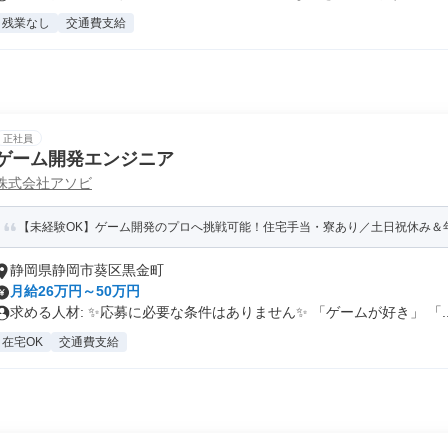
残業なし
交通費支給
正社員
ゲーム開発エンジニア
株式会社アソビ
【未経験OK】ゲーム開発のプロへ挑戦可能！住宅手当・寮あり／土日祝休み＆年休
静岡県静岡市葵区黒金町
月給26万円～50万円
求める人材: ✨応募に必要な条件はありません✨ 「ゲームが好き」 「..
在宅OK
交通費支給