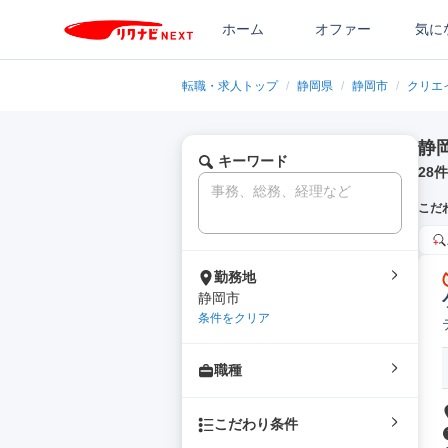
ホーム
オファー
気に
転職・求人トップ
/
静岡県
/
静岡市
/
クリエ
静
キーワード
28
件
こだ
勤務地
静岡市
条件をクリア
職種
こだわり条件