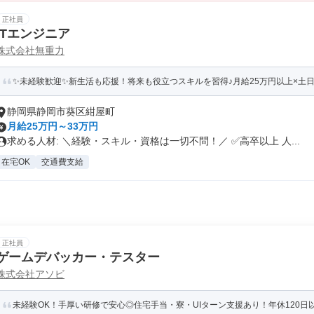
正社員
ITエンジニア
株式会社無重力
✨未経験歓迎✨新生活も応援！将来も役立つスキルを習得♪月給25万円以上×土
静岡県静岡市葵区紺屋町
月給25万円～33万円
求める人材: ＼経験・スキル・資格は一切不問！／ ✅高卒以上 人...
在宅OK
交通費支給
正社員
ゲームデバッカー・テスター
株式会社アソビ
未経験OK！手厚い研修で安心◎住宅手当・寮・UIターン支援あり！年休120日以