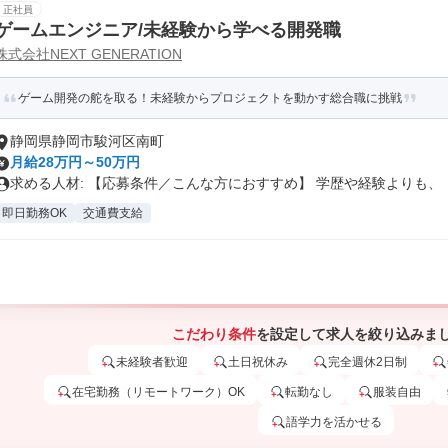
正社員
ゲームエンジニア/未経験から学べる開発職
株式会社NEXT GENERATION
ゲーム開発の舵を取る！未経験からプロジェクトを動かす総合職に挑戦
静岡県静岡市駿河区南町
月給28万円～50万円
求める人材: 【応募条件／こんな方におすすめ】 学歴や経験よりも、「.
即日勤務OK
交通費支給
こだわり条件
を設定して求人を絞り込みま
未経験者歓迎
土日祝休み
完全週休2日制
在宅勤務（リモートワーク）OK
転勤なし
服装自由
語学力を活かせる