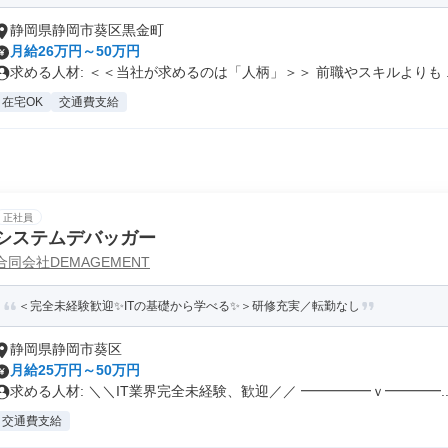
静岡県静岡市葵区黒金町
月給26万円～50万円
求める人材: ＜＜当社が求めるのは「人柄」＞＞ 前職やスキルよりも ..
在宅OK
交通費支給
正社員
システムデバッガー
合同会社DEMAGEMENT
＜完全未経験歓迎✨ITの基礎から学べる✨＞研修充実／転勤なし
静岡県静岡市葵区
月給25万円～50万円
求める人材: ＼＼IT業界完全未経験、歓迎／／ ━━━━━ｖ━━━━..
交通費支給