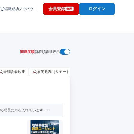
会員登録
ログイン
転職成功ノウハウ
無料
関連度順
新着順
詳細表示
未経験者歓迎
在宅勤務（リモートワーク）OK
家賃補助・住宅手当
成長に力を入れています...