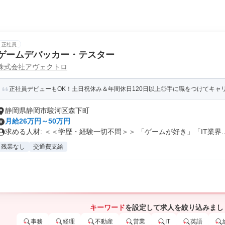
正社員
ゲームデバッカー・テスター
株式会社アヴェクトロ
正社員デビューもOK！土日祝休み＆年間休日120日以上◎手に職をつけてキャ
静岡県静岡市駿河区森下町
月給26万円～50万円
求める人材: ＜＜学歴・経験一切不問＞＞ 「ゲームが好き」「IT業界..
残業なし
交通費支給
キーワード
を設定して求人を絞り込みまし
事務
経理
不動産
営業
IT
英語