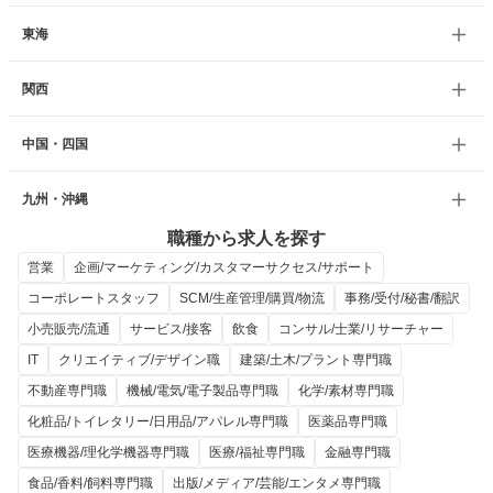
東海
関西
中国・四国
九州・沖縄
職種から求人を探す
営業
企画/マーケティング/カスタマーサクセス/サポート
コーポレートスタッフ
SCM/生産管理/購買/物流
事務/受付/秘書/翻訳
小売販売/流通
サービス/接客
飲食
コンサル/士業/リサーチャー
IT
クリエイティブ/デザイン職
建築/土木/プラント専門職
不動産専門職
機械/電気/電子製品専門職
化学/素材専門職
化粧品/トイレタリー/日用品/アパレル専門職
医薬品専門職
医療機器/理化学機器専門職
医療/福祉専門職
金融専門職
食品/香料/飼料専門職
出版/メディア/芸能/エンタメ専門職