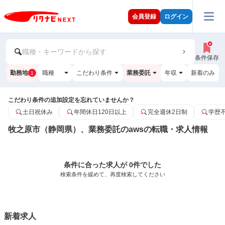
会員登録
ログイン
職種・キーワードから探す
条件保存
勤務地
職種
こだわり条件
業務委託
年収
新着のみ
1
こだわり条件の追加設定を忘れていませんか？
土日祝休み
年間休日120日以上
完全週休2日制
学歴
牧之原市（静岡県）、業務委託のawsの転職・求人情報
条件に合った求人が 0件でした
検索条件を緩めて、再度検索してください
新着求人