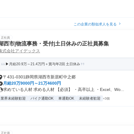
この企業の類似求人を見る
正社員
湖西市|物流事務・受付|土日休みの正社員募集
株式会社アイデックス
▶月給20.9万～21.4万円＋賞与年2回 土日休み
〒431-0301静岡県湖西市新居町中之郷
月給20万9000円～21万4600円
求めている人材 求める人材 【必須】 ・高卒以上 ・Excel、Wo...
業界未経験歓迎
バイク通勤OK
車通勤OK
未経験者歓迎
+3個
正社員