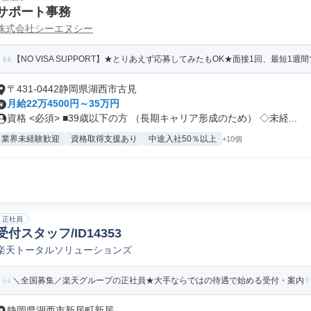
サポート事務
株式会社シーエヌシー
【NO VISA SUPPORT】★とりあえず応募してみたもOK★面接1回、最短1週間で
〒431-0442静岡県湖西市古見
月給22万4500円～35万円
資格 <必須> ■39歳以下の方 （長期キャリア形成のため） ◇未経...
業界未経験歓迎
資格取得支援あり
中途入社50％以上
+10個
正社員
受付スタッフ/ID14353
楽天トータルソリューションズ
＼全国募集／楽天グループの正社員★大手ならではの待遇で始める受付・案内
静岡県湖西市新居町新居