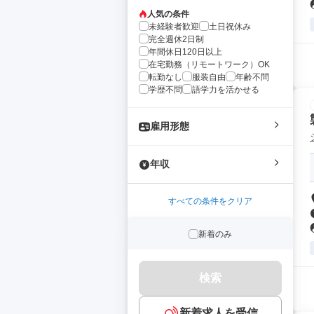
人気の条件
未経験者歓迎
土日祝休み
完全週休2日制
年間休日120日以上
在宅勤務（リモートワーク）OK
転勤なし
服装自由
年齢不問
学歴不問
語学力を活かせる
雇用形態
年収
すべての条件をクリア
新着のみ
検索
新着求人を受信