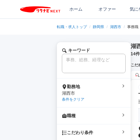
ホーム
オファー
気に
転職・求人トップ
/
静岡県
/
湖西市
/
事務職
湖
キーワード
14
件
こだ
勤務地
湖西市
条件をクリア
職種
こだわり条件