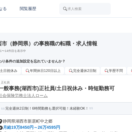
なる
閲覧履歴
求人検索
西市（静岡県）の事務職の転職・求人情報
1
〜
14
件目を表示中
わり条件の追加設定を忘れていませんか？
土日祝休み
年間休日120日以上
完全週休2日制
学歴不問
正社員
一般事務(湖西市)正社員/土日祝休み・時短勤務可
社会保険労務士法人ローム
完全週休2日制！6時間勤務も選択可能！未経験OK！
静岡県湖西市新居町中之郷
月給19万8450円～26万4595円