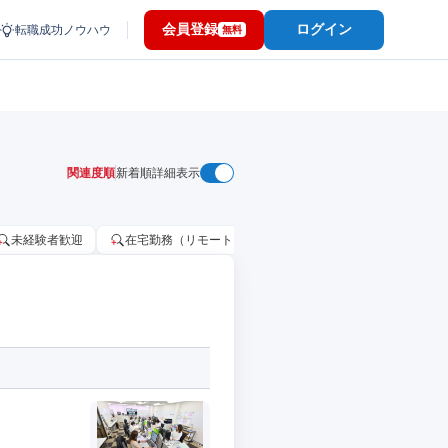
会員登録
ログイン
転職成功ノウハウ
無料
関連度順
新着順
詳細表示
未経験者歓迎
在宅勤務（リモートワーク）OK
家賃補助・住宅手当