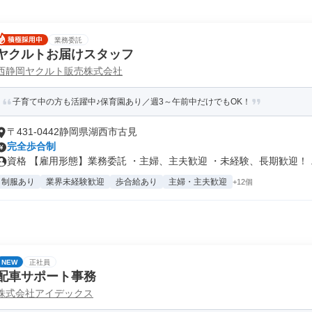
業務委託
ヤクルトお届けスタッフ
西静岡ヤクルト販売株式会社
子育て中の方も活躍中♪保育園あり／週3～午前中だけでもOK！
〒431-0442静岡県湖西市古見
完全歩合制
資格 【雇用形態】業務委託 ・主婦、主夫歓迎 ・未経験、長期歓迎！ ..
制服あり
業界未経験歓迎
歩合給あり
主婦・主夫歓迎
+12個
NEW
正社員
配車サポート事務
株式会社アイデックス