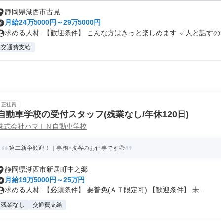
静岡県湖西市古見
月給24万5000円～29万5000円
求める人材: 【歓迎条件】 こんな方はきっと楽しめます ✓人と話すの..
交通費支給
正社員
自動車学校の受付スタッフ(残業なし/年休120日)
株式会社ハマＩＮ自動車学校
第二新卒歓迎！｜事務×接客のお仕事です◎
静岡県湖西市新居町中之郷
月給19万5000円～25万円
求める人材: 【必須条件】 要普免(ＡＴ限定可) 【歓迎条件】 未...
残業なし
交通費支給