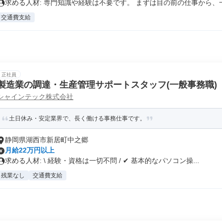
求める人材: 専門知識や経験は不要です。 まずは目の前の仕事から、一.
交通費支給
正社員
製造業の調達・生産管理サポートスタッフ(一般事務職)
シャインテック株式会社
土日休み・安定業界で、長く働ける事務仕事です。
静岡県湖西市新居町中之郷
月給22万円以上
求める人材: \ 経験・資格は一切不問 / ✔ 基本的なパソコン操...
残業なし
交通費支給