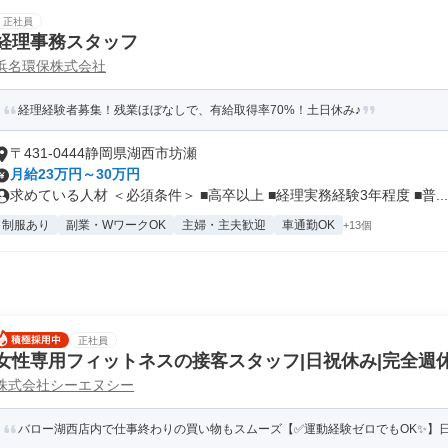
正社員
経理事務スタッフ
浜名環保株式会社
経理経験者募集！残業ほぼなしで、有給取得率70%！土日休み♪
〒431-0444静岡県湖西市坊瀬
月給23万円～30万円
求めている人材 ＜必須条件＞ ■高卒以上 ■経理実務経験3年程度 ■普...
制服あり
副業・WワークOK
主婦・主夫歓迎
車通勤OK
+13個
正社員
女性専用フィットネスの接客スタッフ|日祝休み|完全週休
株式会社シーエヌシー
バロー湖西店内で仕事終わりの買い物もスムーズ【✅運動経験ゼロでもOK✨】日祝