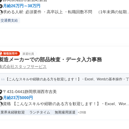
月給26万円～38万円
求める人材: 必須要件 ・高卒以上 ・転職回数不問 （1年未満の短期..
交通費支給
派遣社員
製造メーカーでの部品検査・データ入力事務
株式会社スタッフサービス
【こんなスキルや経験のある方を歓迎します！】・Excel、Wordの基本操作・
〒431-0441静岡県湖西市吉美
月給23万5000円
資格 【こんなスキルや経験のある方を歓迎します！】・Excel、Wor..
業界未経験歓迎
ランチタイム
無期雇用派遣
+28個