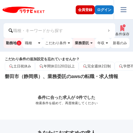
会員登録
ログイン
職種・キーワードから探す
条件保存
勤務地
職種
こだわり条件
業務委託
年収
新着のみ
1
こだわり条件の追加設定を忘れていませんか？
土日祝休み
年間休日120日以上
完全週休2日制
学歴
磐田市（静岡県）、業務委託のawsの転職・求人情報
条件に合った求人が 0件でした
検索条件を緩めて、再度検索してください