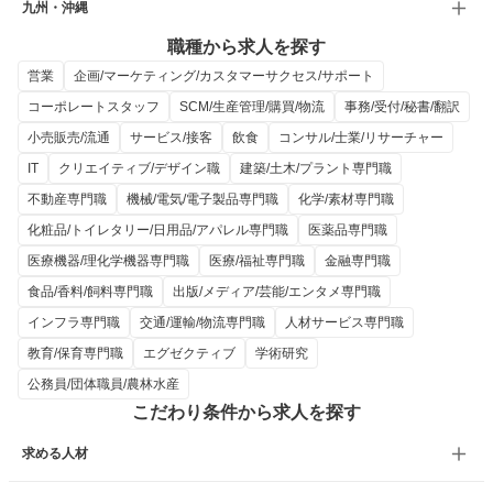
九州・沖縄
職種から求人を探す
営業
企画/マーケティング/カスタマーサクセス/サポート
コーポレートスタッフ
SCM/生産管理/購買/物流
事務/受付/秘書/翻訳
小売販売/流通
サービス/接客
飲食
コンサル/士業/リサーチャー
IT
クリエイティブ/デザイン職
建築/土木/プラント専門職
不動産専門職
機械/電気/電子製品専門職
化学/素材専門職
化粧品/トイレタリー/日用品/アパレル専門職
医薬品専門職
医療機器/理化学機器専門職
医療/福祉専門職
金融専門職
食品/香料/飼料専門職
出版/メディア/芸能/エンタメ専門職
インフラ専門職
交通/運輸/物流専門職
人材サービス専門職
教育/保育専門職
エグゼクティブ
学術研究
公務員/団体職員/農林水産
こだわり条件から求人を探す
求める人材