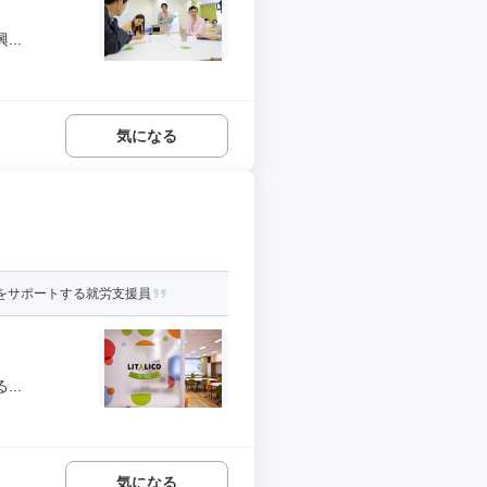
..
気になる
をサポートする就労支援員
..
気になる