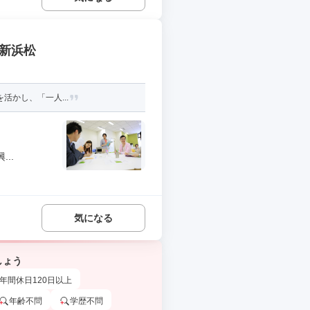
 新浜松
活かし、「一人...
..
気になる
しょう
年間休日120日以上
年齢不問
学歴不問