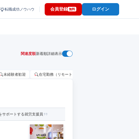
会員登録
ログイン
転職成功ノウハウ
無料
関連度順
新着順
詳細表示
未経験者歓迎
在宅勤務（リモートワーク）OK
家賃補助・住宅手当
をサポートする就労支援員