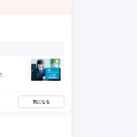
..
気になる