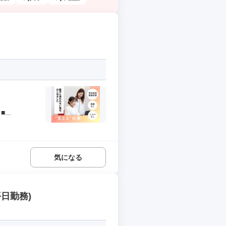
..
気になる
日勤務)