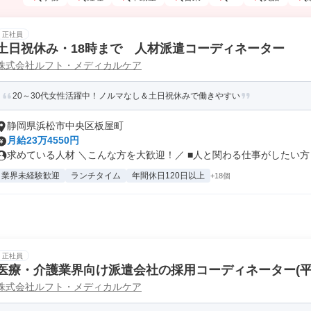
正社員
土日祝休み・18時まで 人材派遣コーディネーター
株式会社ルフト・メディカルケア
20～30代女性活躍中！ノルマなし＆土日祝休みで働きやすい
静岡県浜松市中央区板屋町
月給23万4550円
求めている人材 ＼こんな方を大歓迎！／ ■人と関わる仕事がしたい方 ■.
業界未経験歓迎
ランチタイム
年間休日120日以上
+18個
正社員
医療・介護業界向け派遣会社の採用コーディネーター(平
株式会社ルフト・メディカルケア