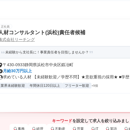
正社員
人材コンサルタント(浜松)責任者候補
株式会社リーチング
未経験から支社長に！事業責任者を目指しませんか？
〒430-0933静岡県浜松市中央区鍛冶町
月給30万円以上
求めている人材 【未経験歓迎／学歴不問】★意欲重視の採用★ ■学歴、.
業界未経験歓迎
年間休日120日以上
フリーター歓迎
+9個
キーワード
を設定して求人を絞り込みまし
事務
経理
不動産
営業
IT
英語