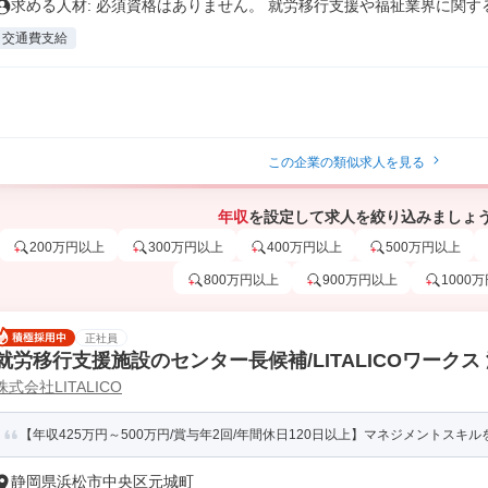
求める人材: 必須資格はありません。 就労移行支援や福祉業界に関する.
交通費支給
この企業の類似求人を見る
年収
を設定して求人を絞り込みましょ
200万円以上
300万円以上
400万円以上
500万円以上
800万円以上
900万円以上
1000
正社員
就労移行支援施設のセンター長候補/LITALICOワークス
株式会社LITALICO
【年収425万円～500万円/賞与年2回/年間休日120日以上】マネジメントスキルを
静岡県浜松市中央区元城町