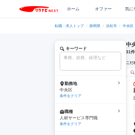
ホーム
オファー
気に
転職・求人トップ
/
静岡県
/
浜松市
/
中央区
中
キーワード
31
件
こだ
勤務地
中央区
条件をクリア
職種
人材サービス専門職
条件をクリア