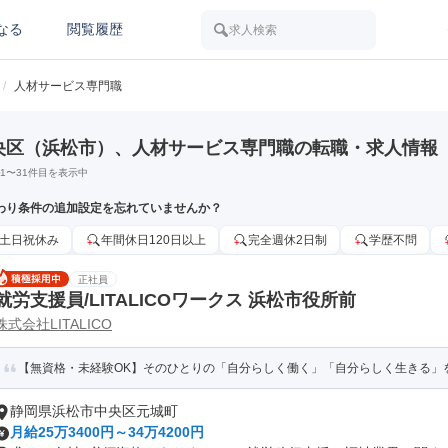
なる
閲覧履歴
求人検索
/
人材サービス専門職
央区（浜松市）、人材サービス専門職の転職・求人情報
1
〜
31
件目を表示中
わり条件の追加設定を忘れていませんか？
土日祝休み
年間休日120日以上
完全週休2日制
学歴不問
正社員
就労支援員/LITALICOワークス 浜松市役所前
株式会社LITALICO
【無資格・未経験OK】そのひとりの「自分らしく働く」「自分らしく生きる」
静岡県浜松市中央区元城町
月給25万3400円～34万4200円