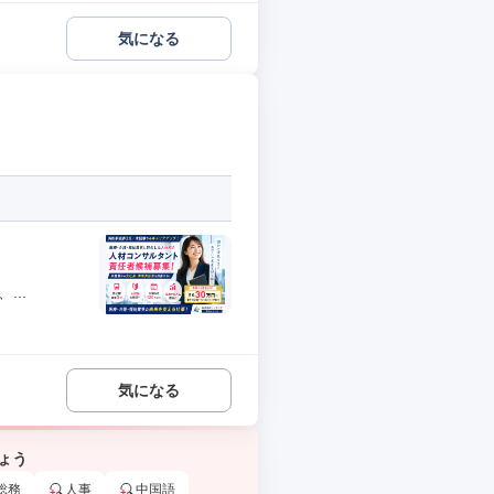
気になる
..
気になる
ょう
総務
人事
中国語