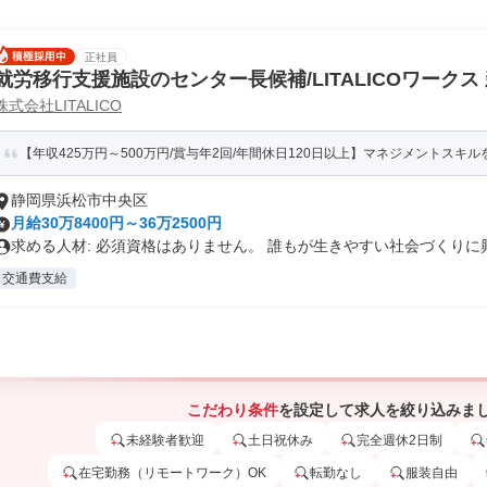
正社員
就労移行支援施設のセンター長候補/LITALICOワークス
株式会社LITALICO
【年収425万円～500万円/賞与年2回/年間休日120日以上】マネジメントスキルを
静岡県浜松市中央区
月給30万8400円～36万2500円
求める人材: 必須資格はありません。 誰もが生きやすい社会づくりに興.
交通費支給
こだわり条件
を設定して求人を絞り込みま
未経験者歓迎
土日祝休み
完全週休2日制
在宅勤務（リモートワーク）OK
転勤なし
服装自由