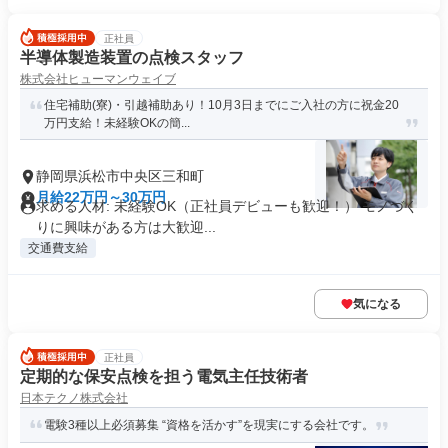
正社員
半導体製造装置の点検スタッフ
株式会社ヒューマンウェイブ
住宅補助(寮)・引越補助あり！10月3日までにご入社の方に祝金20
万円支給！未経験OKの簡...
静岡県浜松市中央区三和町
月給22万円～30万円
求める人材: 未経験OK（正社員デビューも歓迎！） モノづく
りに興味がある方は大歓迎...
交通費支給
気になる
正社員
定期的な保安点検を担う電気主任技術者
日本テクノ株式会社
電験3種以上必須募集 “資格を活かす”を現実にする会社です。