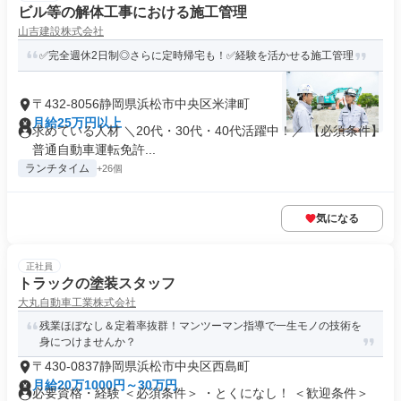
ビル等の解体工事における施工管理
山吉建設株式会社
✅完全週休2日制◎さらに定時帰宅も！✅経験を活かせる施工管理
〒432-8056静岡県浜松市中央区米津町
月給25万円以上
求めている人材 ＼20代・30代・40代活躍中！／ 【必須条件】
普通自動車運転免許...
ランチタイム
+26個
気になる
正社員
トラックの塗装スタッフ
大丸自動車工業株式会社
残業ほぼなし＆定着率抜群！マンツーマン指導で一生モノの技術を
身につけませんか？
〒430-0837静岡県浜松市中央区西島町
月給20万1000円～30万円
必要資格・経験 ＜必須条件＞ ・とくになし！ ＜歓迎条件＞