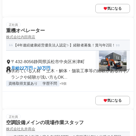
気になる
正社員
重機オペレーター
株式会社内田商店
【4年連続健康経営優良法人認定✨】経験者募集！賞与年2回！
〒432-8056静岡県浜松市中央区米津町
月給22万円～30万円
求めている人材 ＊土木・解体・舗装工事等の経験がある方 (ブ
ランクや経験が浅い方もOK...
資格取得支援あり
学歴不問
+9個
気になる
正社員
空調設備メインの現場作業スタッフ
株式会社丸井商会