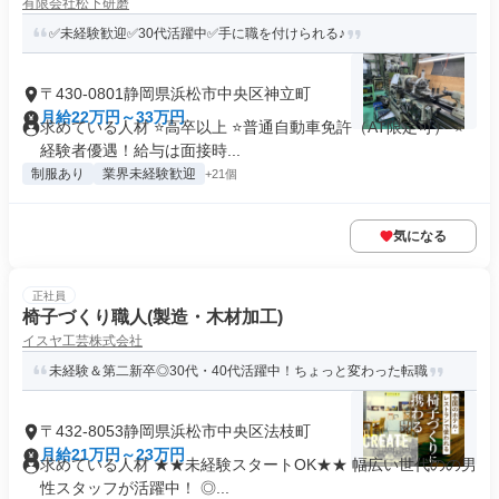
有限会社松下研磨
✅未経験歓迎✅30代活躍中✅手に職を付けられる♪
〒430-0801静岡県浜松市中央区神立町
月給22万円～33万円
求めている人材 ⭐高卒以上 ⭐普通自動車免許（AT限定可） ⭐
経験者優遇！給与は面接時...
制服あり
業界未経験歓迎
+21個
気になる
正社員
椅子づくり職人(製造・木材加工)
イスヤ工芸株式会社
未経験＆第二新卒◎30代・40代活躍中！ちょっと変わった転職
〒432-8053静岡県浜松市中央区法枝町
月給21万円～23万円
求めている人材 ★★未経験スタートOK★★ 幅広い世代のの男
性スタッフが活躍中！ ◎...