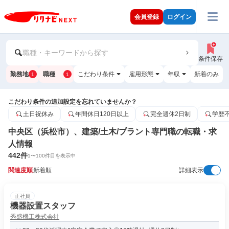
会員登録
ログイン
職種・キーワードから探す
条件保存
勤務地
職種
こだわり条件
雇用形態
年収
新着のみ
1
1
こだわり条件の追加設定を忘れていませんか？
土日祝休み
年間休日120日以上
完全週休2日制
学歴
中央区（浜松市）、建築/土木/プラント専門職の転職・求
人情報
442
件
1
〜
100
件目を表示中
関連度順
新着順
詳細表示
正社員
機器設置スタッフ
秀盛機工株式会社