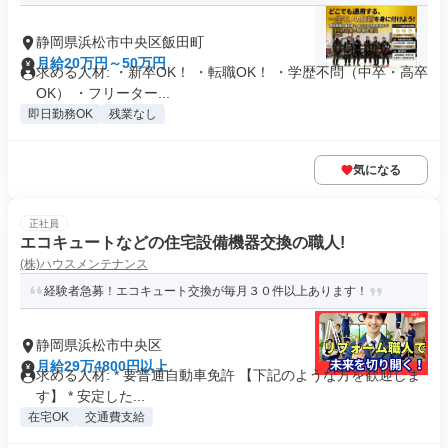
静岡県浜松市中央区飯田町
月給20万円～50万円
求める人材: ・新卒OK！ ・転職OK！ ・学歴不問（中卒・高卒
OK） ・フリーター...
即日勤務OK
残業なし
気になる
正社員
エコキュートなどの住宅設備機器交換の職人!
(株)ハウスメンテナンス
経験者急募！エコキュート交換が毎月３０件以上あります！
静岡県浜松市中央区
月給29万4800円以上
求める人材: * 要普通自動車免許 【下記のような方を歓迎しま
す】 * 安定した...
在宅OK
交通費支給