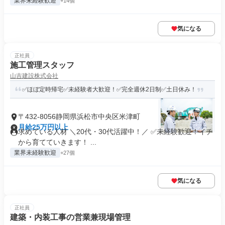
業界未経験歓迎
+14個
気になる
正社員
施工管理スタッフ
山吉建設株式会社
✅ほぼ定時帰宅✅未経験者大歓迎！✅完全週休2日制✅土日休み！
〒432-8056静岡県浜松市中央区米津町
月給25万円以上
求めている人材 ＼20代・30代活躍中！／ ✅未経験歓迎！イチ
から育てていきます！ ...
業界未経験歓迎
+27個
気になる
正社員
建築・内装工事の営業兼現場管理