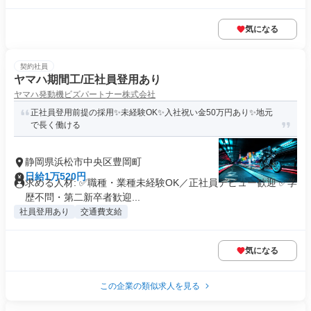
気になる
契約社員
ヤマハ期間工/正社員登用あり
ヤマハ発動機ビズパートナー株式会社
正社員登用前提の採用✨未経験OK✨入社祝い金50万円あり✨地元
で長く働ける
静岡県浜松市中央区豊岡町
日給1万520円
求める人材: ✅職種・業種未経験OK／正社員デビュー歓迎 ✅学
歴不問・第二新卒者歓迎...
社員登用あり
交通費支給
気になる
この企業の類似求人を見る