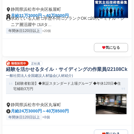
静岡県浜松市中央区板屋町
月給31万3000円～40万8000円
求めている人材 □学歴不問 □ブランクOK □20代～ミドル・シ
ニア層活躍中 □UIタ...
年間休日120日以上
+20個
気になる
正社員
経験を活かせるタイル・サイディングの作業員/22108Ck
一般社団法人全国建設人材協会(人材紹介)
【経験者歓迎】◆東証スタンダード上場グループ ◆年休120日◆住
宅補助3万円
静岡県浜松市中央区丸塚町
月給24万3000円～40万8500円
年間休日120日以上
+8個