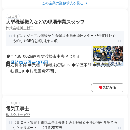
この企業の類似求人を見る
正社員
大型機械搬入などの現場作業スタッフ
株式会社川上機工
まずはカジュアル面談から!先輩は全員未経験スタート!仕事以外で
も釣りやBBQを楽しむ仲の良...
〒435-0026静岡県浜松市中央区金折町
月給25万円～40万円
応募条件 ◆業種・職種未経験OK ◆学歴不問 ◆異業種からの
転職OK ◆転職回数不問 ...
気になる
正社員
電気工事士
株式会社ヤガワ
【高収入・安定】電気工事士募集！適正報酬＆手厚い福利厚生であ
なたをサポート！【月収25万円...