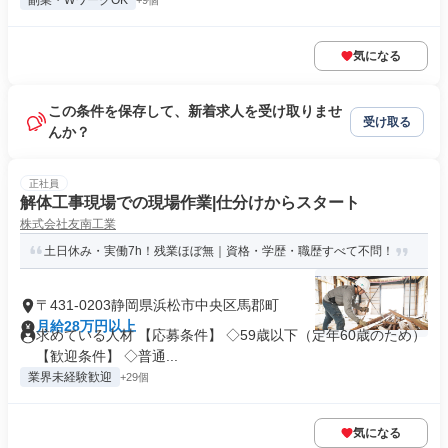
副業・WワークOK
+9個
気になる
この条件を保存して、新着求人を受け取りませ
受け取る
んか？
正社員
解体工事現場での現場作業|仕分けからスタート
株式会社友南工業
土日休み・実働7h！残業ほぼ無｜資格・学歴・職歴すべて不問！
〒431-0203静岡県浜松市中央区馬郡町
月給28万円以上
求めている人材 【応募条件】 ◇59歳以下（定年60歳のため）
【歓迎条件】 ◇普通...
業界未経験歓迎
+29個
気になる