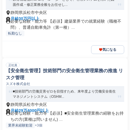
面作成・修正業務全般をお任せし...
静岡県浜松市中央区
月給30万円以上
必要な経験・能力等 【必須】建築業界での就業経験（職種不
問）、普通自動車免許（第一種）...
転勤なし
気になる
正社員
【安全衛生管理】技術部門の安全衛生管理業務の推進 リ
スク管理
スズキ株式会社
■技術部門の労働災害ゼロを目指すため、来年度より労働安全衛生
マネジメントシステム（OSHM...
静岡県浜松市中央区
月給29万4000円以上
必要な経験・能力等 【必須】■安全衛生管理業務の経験をお持
ちの方(業種は問いません) ...
業界未経験歓迎
+3個