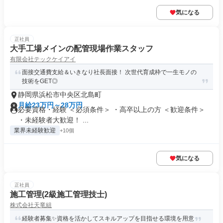
気になる
正社員
大手工場メインの配管現場作業スタッフ
有限会社テックケイアイ
面接交通費支給＆いきなり社長面接！ 次世代育成枠で一生モノの
技術をGET◎
静岡県浜松市中央区北島町
月給23万円～28万円
必要資格・経験 ＜必須条件＞ ・高卒以上の方 ＜歓迎条件＞
・未経験者大歓迎！ ...
業界未経験歓迎
+10個
気になる
正社員
施工管理(2級施工管理技士)
株式会社天竜組
経験者募集✨資格を活かしてスキルアップを目指せる環境を用意