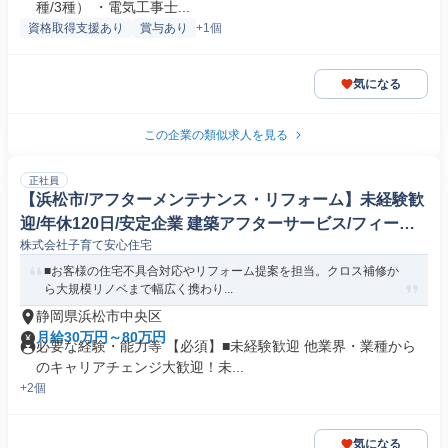
種/3種） ・電気工事士...
資格取得支援あり
賞与あり
+1個
気になる
この企業の類似求人を見る
正社員
【浜松市/アフターメンテナンス・リフォーム】未経験歓
迎/年休120日/安定企業 建築アフターサービス/フィール
株式会社子育て安心住宅
ドエンジニア
■お客様の住宅不具合対応やリフォーム提案を担当。クロス補修か
ら大規模リノベまで幅広く携わり...
静岡県浜松市中央区
月給30万円～80万円
必要な経験・能力等 【必須】■未経験歓迎 他業界・業種から
のキャリアチェンジ大歓迎！未...
+2個
気になる