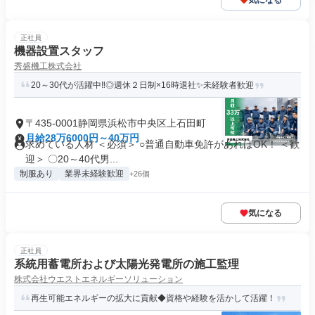
気になる
正社員
機器設置スタッフ
秀盛機工株式会社
20～30代が活躍中‼◎週休２日制×16時退社✨未経験者歓迎
〒435-0001静岡県浜松市中央区上石田町
月給28万6000円～40万円
求めている人材 ＜必須＞ ○普通自動車免許があればOK！ ＜歓
迎＞ 〇20～40代男...
制服あり
業界未経験歓迎
+26個
気になる
正社員
系統用蓄電所および太陽光発電所の施工監理
株式会社ウエストエネルギーソリューション
再生可能エネルギーの拡大に貢献◆資格や経験を活かして活躍！