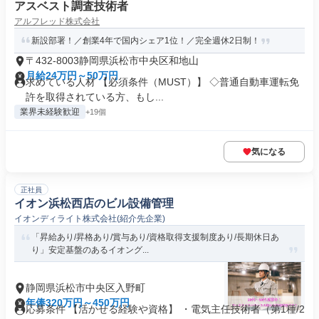
アスベスト調査技術者
アルフレッド株式会社
新設部署！／創業4年で国内シェア1位！／完全週休2日制！
〒432-8003静岡県浜松市中央区和地山
月給24万円～50万円
求めている人材 【必須条件（MUST）】 ◇普通自動車運転免
許を取得されている方、もし...
業界未経験歓迎
+19個
気になる
正社員
イオン浜松西店のビル設備管理
イオンディライト株式会社(紹介先企業)
「昇給あり/昇格あり/賞与あり/資格取得支援制度あり/長期休日あ
り」安定基盤のあるイオング...
静岡県浜松市中央区入野町
年俸320万円～450万円
応募条件 【活かせる経験や資格】 ・電気主任技術者（第1種/2