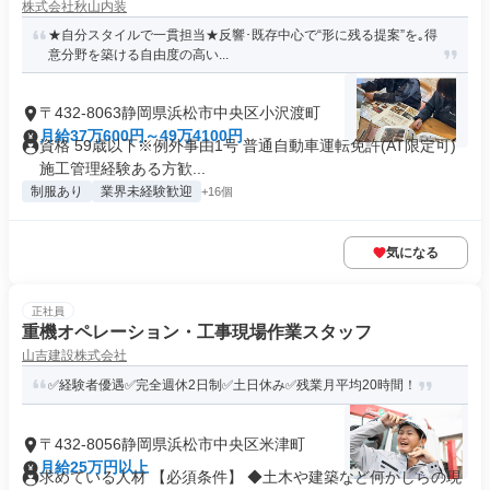
株式会社秋山内装
★自分スタイルで一貫担当★反響･既存中心で“形に残る提案”を｡得
意分野を築ける自由度の高い...
〒432-8063静岡県浜松市中央区小沢渡町
月給37万600円～49万4100円
資格 59歳以下※例外事由1号 普通自動車運転免許(AT限定可)
施工管理経験ある方歓...
制服あり
業界未経験歓迎
+16個
気になる
正社員
重機オペレーション・工事現場作業スタッフ
山吉建設株式会社
✅経験者優遇✅完全週休2日制✅土日休み✅残業月平均20時間！
〒432-8056静岡県浜松市中央区米津町
月給25万円以上
求めている人材 【必須条件】 ◆土木や建築など何かしらの現