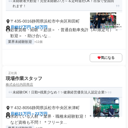
未経験者大歓迎！完全未経験27万～＆定時退社OK！出張で全国回
れます！
〒435-0016静岡県浜松市中央区和田町
月給27万円～50万円
必要資格・経験 ＜必須＞ ・普通自動車免許（AT限定可） ＜
歓迎＞ ・助け合いな...
業界未経験歓迎
+11個
気になる
正社員
現場作業スタッフ
株式会社内田商店
未経験OK！日勤×残業少なめ！✨健康経営優良法人認定企業✨
〒432-8056静岡県浜松市中央区米津町
月給21万円～23万円
求めている人材 ＊業界・職種未経験歓迎！ ＊フォークリフト
など資格も不問！ ＊フリータ...