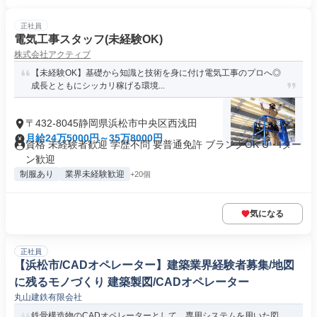
正社員
電気工事スタッフ(未経験OK)
株式会社アクティブ
【未経験OK】基礎から知識と技術を身に付け電気工事のプロへ◎
成長とともにシッカリ稼げる環境...
〒432-8045静岡県浜松市中央区西浅田
月給24万5000円～35万8000円
資格 未経験者歓迎 学歴不問 要普通免許 ブランクOK U・Iター
ン歓迎
制服あり
業界未経験歓迎
+20個
気になる
正社員
【浜松市/CADオペレーター】建築業界経験者募集/地図
に残るモノづくり 建築製図/CADオペレーター
丸山建鉄有限会社
鉄骨構造物のCADオペレーターとして、専用システムを用いた図