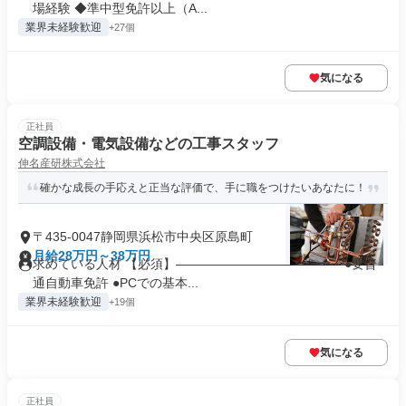
場経験 ◆準中型免許以上（A...
業界未経験歓迎
+27個
気になる
正社員
空調設備・電気設備などの工事スタッフ
伸名産研株式会社
確かな成長の手応えと正当な評価で、手に職をつけたいあなたに！
〒435-0047静岡県浜松市中央区原島町
月給28万円～38万円
求めている人材 【必須】――――――――――――― ●要普
通自動車免許 ●PCでの基本...
業界未経験歓迎
+19個
気になる
正社員