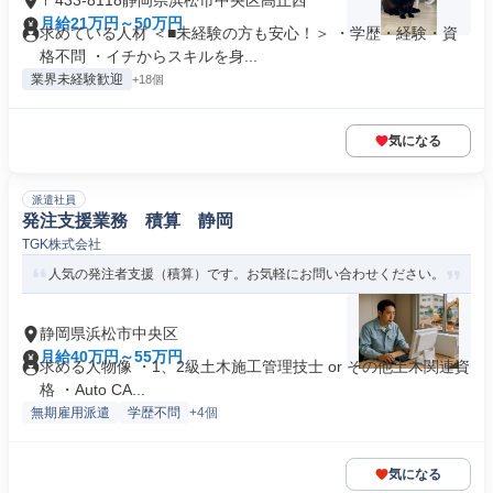
〒433-8118静岡県浜松市中央区高丘西
月給21万円～50万円
求めている人材 ＜■未経験の方も安心！＞ ・学歴・経験・資
格不問 ・イチからスキルを身...
業界未経験歓迎
+18個
気になる
派遣社員
発注支援業務 積算 静岡
TGK株式会社
人気の発注者支援（積算）です。お気軽にお問い合わせください。
静岡県浜松市中央区
月給40万円～55万円
求める人物像 ・1、2級土木施工管理技士 or その他土木関連資
格 ・Auto CA...
無期雇用派遣
学歴不問
+4個
気になる