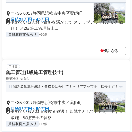
〒435-0017静岡県浜松市中央区薬師町
月給28万円～45万円
求めている人材 ⭐資格を活かして ステップアップしたい方歓
迎！ ✅2級施工管理技士...
資格取得支援あり
+18個
気になる
正社員
施工管理(1級施工管理技士)
株式会社天竜組
経験者募集✨経験・資格を活かしてキャリアアップを目指せます！
〒435-0017静岡県浜松市中央区薬師町
月給32万円～50万円
求めている人材 ⭐経験者優遇！ 即戦力としてお迎えします ✅1
級施工管理技士の資格...
資格取得支援あり
+17個