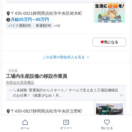
〒435-0021静岡県浜松市中央区材木町
月給25万円～60万円
バイク通勤OK
車通勤OK
+6個
気になる
この企業の類似求人を見る
正社員
工場内生産設備の移設作業員
有限会社渥美機設
＼未経験･普通免許からスタート／ チームで支え合う工場設備移設
のお仕事！《残業少なめ！月...
〒430-0827静岡県浜松市中央区立野町
月給23万4632円～35万1948円
資格 59歳以下 (例外事由1号:定年60歳) 普通自動車運転免許
(必須) 学歴不問 ...
ホーム
オファー
気になる