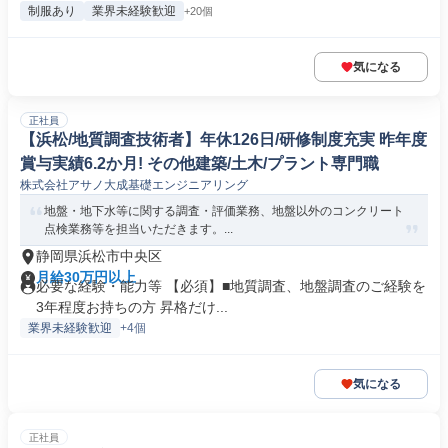
制服あり
業界未経験歓迎
+20個
気になる
正社員
【浜松/地質調査技術者】年休126日/研修制度充実 昨年度
賞与実績6.2か月! その他建築/土木/プラント専門職
株式会社アサノ大成基礎エンジニアリング
地盤・地下水等に関する調査・評価業務、地盤以外のコンクリート
点検業務等を担当いただきます。...
静岡県浜松市中央区
月給30万円以上
必要な経験・能力等 【必須】■地質調査、地盤調査のご経験を
3年程度お持ちの方 昇格だけ...
業界未経験歓迎
+4個
気になる
正社員