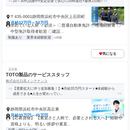
20～30代活躍中‼安定企業で安心◎16時退社×週休2日制✨
〒435-0001静岡県浜松市中央区上石田町
月給32万円～50万円
求めている人材 ＜必須＞ 〇普通自動車免許 〇現場経験者 〇
中型免許取得者歓迎 〇建設...
制服あり
業界未経験歓迎
+28個
気になる
正社員
TOTO製品のサービススタッフ
株式会社日髙メンテナンス
【需要拡大に伴う追加募集！】■月給35万円スタート■未経験から
成長できる■人生が変わってい...
静岡県浜松市中央区高丘東
月給35万円～45万円
【応募資格】 【素直さと人柄で、必要とされる人へ】 経験や
資格よりも、明るい挨拶や素直...