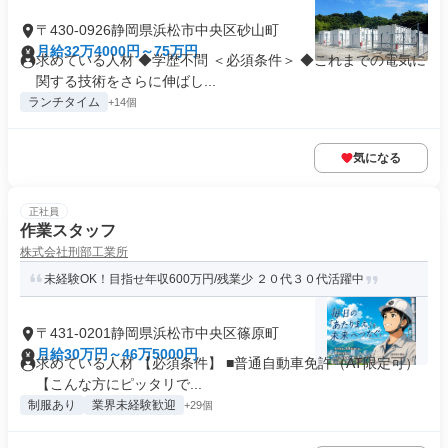
〒430-0926静岡県浜松市中央区砂山町
月給32万4000円～75万円
求めている人材 ◆学歴不問 ＜必須条件＞ ◆これまでの電気に
関する技術をさらに伸ばし...
ランチタイム
+14個
気になる
正社員
作業スタッフ
株式会社刑部工業所
未経験OK！目指せ年収600万円/残業少 ２０代３０代活躍中
〒431-0201静岡県浜松市中央区篠原町
月給30万円～46万5000円
求めている人材 【必須条件】 ■普通自動車免許（AT限定可）
【こんな方にピッタリで...
制服あり
業界未経験歓迎
+29個