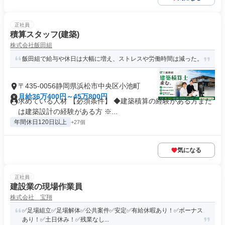
正社員
積算スタッフ(建築)
株式会社飯田組
飯田組で給与や休日は大幅に増え、ストレスや労働時間は減った。
〒435-0056静岡県浜松市中央区小池町
月給36万400円～45万800円
求めている人材 【必須条件】 ◆建築積算の経験がある方また
は建築設計の経験がある方 ※...
年間休日120日以上
+27個
気になる
正社員
建設業の現場作業員
株式会社 宝翔
✅足場組立✅足場解体✅公共案件✅安定✅有給休暇あり！✅ボーナス
あり！✅土日休み！✅残業なし...