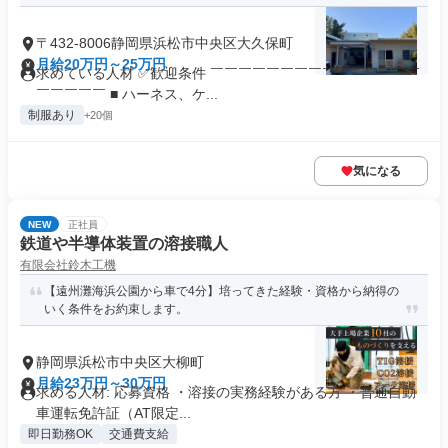
〒432-8006静岡県浜松市中央区大久保町
月給20万円～25万円
求めている人材 ✅歓迎条件 ￣￣￣￣￣￣￣￣￣￣￣￣￣￣￣
￣￣￣￣￣ ■ ハーネス、ケ...
制服あり
+20個
気になる
NEW
正社員
鉄道や半導体装置の溶接職人
有限会社鈴木工機
【遠州灘海浜公園から車で4分】培ってきた経験・資格から納得の
いく条件をお約束します。
静岡県浜松市中央区大柳町
月給23万円～30万円
求める人材: 応募資格 ・溶接の実務経験がある方 ・普通自動
車運転免許証（AT限定...
即日勤務OK
交通費支給