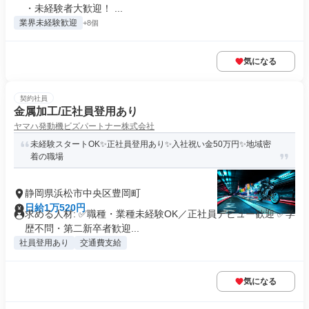
・未経験者大歓迎！ ...
業界未経験歓迎
+8個
気になる
契約社員
金属加工/正社員登用あり
ヤマハ発動機ビズパートナー株式会社
未経験スタートOK✨正社員登用あり✨入社祝い金50万円✨地域密
着の職場
静岡県浜松市中央区豊岡町
日給1万520円
求める人材: ✅職種・業種未経験OK／正社員デビュー歓迎 ✅学
歴不問・第二新卒者歓迎...
社員登用あり
交通費支給
気になる