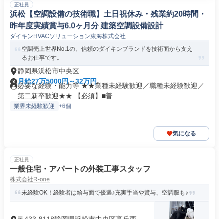
正社員
浜松【空調設備の技術職】土日祝休み・残業約20時間・
昨年度実績賞与6.0ヶ月分 建築空調設備設計
ダイキンHVACソリューション東海株式会社
空調売上世界No.1の、信頼のダイキンブランドを技術面から支え
るお仕事です。
静岡県浜松市中央区
月給27万5000円～32万円
必要な経験・能力等 ★★業種未経験歓迎／職種未経験歓迎／
第二新卒歓迎★★ 【必須】■普...
業界未経験歓迎
+6個
気になる
正社員
一般住宅・アパートの外装工事スタッフ
株式会社R-one
未経験OK！経験者は給与面で優遇♪充実手当や賞与、空調服も♪