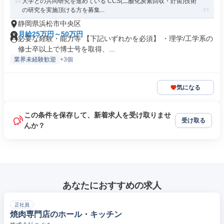
大学との共同研究を進めている CCS(二酸化炭素回収・貯留)技術
の研究を実施頂ける方を募集...
静岡県浜松市中央区
月給25万円～50万円
必要な経験・能力等 【下記いずれかを必須】 ・理学/工学系の
修士卒以上で博士号を取得、...
業界未経験歓迎
+3個
気になる
この条件を保存して、新着求人を受け取りませ
受け取る
んか？
あなたにおすすめの求人
正社員
焼肉専門店のホール・キッチン