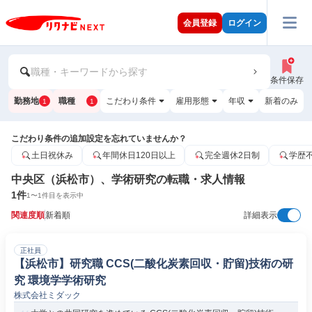
会員登録
ログイン
職種・キーワードから探す
条件保存
勤務地
職種
こだわり条件
雇用形態
年収
新着のみ
1
1
こだわり条件の追加設定を忘れていませんか？
土日祝休み
年間休日120日以上
完全週休2日制
学歴
中央区（浜松市）、学術研究の転職・求人情報
1
件
1
〜
1
件目を表示中
関連度順
新着順
詳細表示
正社員
【浜松市】研究職 CCS(二酸化炭素回収・貯留)技術の研
究 環境学学術研究
株式会社ミダック